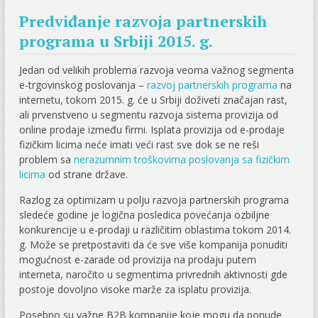
Predviđanje razvoja partnerskih
programa u Srbiji 2015. g.
Jedan od velikih problema razvoja veoma važnog segmenta
e-trgovinskog poslovanja –
razvoj partnerskih programa
na
internetu, tokom 2015. g. će u Srbiji doživeti značajan rast,
ali prvenstveno u segmentu razvoja sistema provizija od
online prodaje između firmi. Isplata provizija od e-prodaje
fizičkim licima neće imati veći rast sve dok se ne reši
problem sa
nerazumnim troškovima poslovanja sa fizičkim
licima
od strane države.
Razlog za optimizam u polju razvoja partnerskih programa
sledeće godine je logična posledica povećanja ozbiljne
konkurencije u e-prodaji u različitim oblastima tokom 2014.
g. Može se pretpostaviti da će sve više kompanija ponuditi
mogućnost e-zarade od provizija na prodaju putem
interneta, naročito u segmentima privrednih aktivnosti gde
postoje dovoljno visoke marže za isplatu provizija.
Posebno su važne B2B kompanije koje mogu da ponude