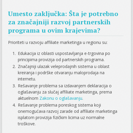
Umesto zaključka: Šta je potrebno
za značajniji razvoj partnerskih
programa u ovim krajevima?
Prioriteti u razvoju affiliate marketinga u regionu su:
Edukacija iz oblasti uspostavljanja e-trgovina po
principima provizija od partnerskih programa.
Značajniji ulazak veleprodajnih sistema u oblast
kreiranja i podrške otvaranju maloprodaja na
internetu.
Rešavanje problema sa izdavanjem deklaracija o
oglašavanju za slučaj affiliate marketinga, prema
aktuelnom
Zakonu o oglašavanju
.
Rešavanje problema poreskog sistema koji
onemogućava razvoj zarade od affiliate marketinga
isplatom provizija fizičkim licima uz normalne
troškove.