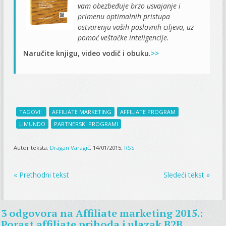
vam obezbeđuje brzo usvajanje i
primenu optimalnih pristupa
ostvarenju vaših poslovnih ciljeva, uz
pomoć veštačke inteligencije.
Naručite knjigu, video vodič i obuku.
>>
TAGOVI:
AFFILIATE MARKETING
AFFILIATE PROGRAM
LIMUNDO
PARTNERSKI PROGRAMI
Autor teksta:
Dragan Varagić
, 14/01/2015,
RSS
« Prethodni tekst
Sledeći tekst »
3 odgovora na
Affiliate marketing 2015.:
Porast affiliate prihoda i ulazak B2B