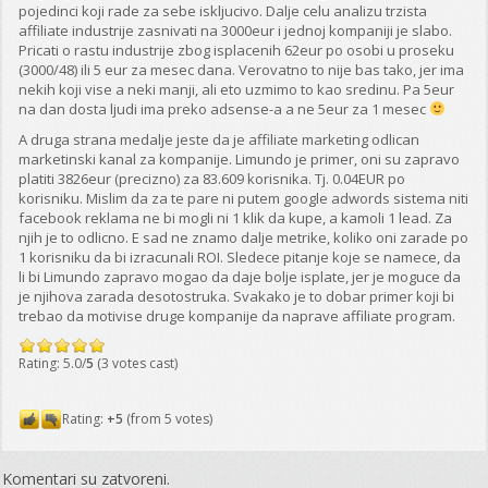
pojedinci koji rade za sebe iskljucivo. Dalje celu analizu trzista
affiliate industrije zasnivati na 3000eur i jednoj kompaniji je slabo.
Pricati o rastu industrije zbog isplacenih 62eur po osobi u proseku
(3000/48) ili 5 eur za mesec dana. Verovatno to nije bas tako, jer ima
nekih koji vise a neki manji, ali eto uzmimo to kao sredinu. Pa 5eur
na dan dosta ljudi ima preko adsense-a a ne 5eur za 1 mesec
A druga strana medalje jeste da je affiliate marketing odlican
marketinski kanal za kompanije. Limundo je primer, oni su zapravo
platiti 3826eur (precizno) za 83.609 korisnika. Tj. 0.04EUR po
korisniku. Mislim da za te pare ni putem google adwords sistema niti
facebook reklama ne bi mogli ni 1 klik da kupe, a kamoli 1 lead. Za
njih je to odlicno. E sad ne znamo dalje metrike, koliko oni zarade po
1 korisniku da bi izracunali ROI. Sledece pitanje koje se namece, da
li bi Limundo zapravo mogao da daje bolje isplate, jer je moguce da
je njihova zarada desotostruka. Svakako je to dobar primer koji bi
trebao da motivise druge kompanije da naprave affiliate program.
Rating: 5.0/
5
(3 votes cast)
Rating:
+5
(from 5 votes)
Komentari su zatvoreni.