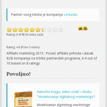
Partner ovog teksta je kompanija
Limundo
.
Rating: 6.4/
10
(8 votes cast)
Rating:
+3
(from 3 votes)
Affiliate marketing 2015.: Porast affiliate prihoda i ulazak
B2B kompanija na tržište partnerskih programa
,
6.4
out of
10
based on
8
ratings
Povoljno!
Naručite knjigu, video vodič i obuku
"Modelovanje digitalnog marketinga"!
Modelovanje digitalnog marketinga