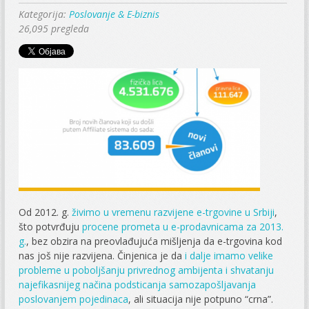
Kategorija:
Poslovanje & E-biznis
26,095 pregleda
Od 2012. g.
živimo u vremenu razvijene e-trgovine u Srbiji
,
što potvrđuju
procene prometa u e-prodavnicama za 2013.
g.
, bez obzira na preovlađujuća mišljenja da e-trgovina kod
nas još nije razvijena. Činjenica je da
i dalje imamo velike
probleme u poboljšanju privrednog ambijenta i shvatanju
najefikasnijeg načina podsticanja samozapošljavanja
poslovanjem pojedinaca
, ali situacija nije potpuno “crna”.