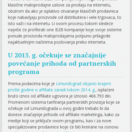
klasične maloprodajne uslove za prodaju na internetu,
obzirom da ako je isplativo otvaranje klasičnih prodavnica
koje nabavljaju proizvode od distributera i vele-trgovaca, to
isto važi i na internetu. U ovom procesu tokom sledeće
najviše će profitirati one B2B kompanije koje svoje sisteme
ponude proizvoda maloprodajama potpuno prilagode
najaktuelnijim načinima poslovanja preko interneta.
U 2015. g. očekuje se značajnije
povećanje prihoda od partnerskih
programa
Prema podacima koje je
Limundograd objavio krajem
prošle godine o affiliate zaradi tokom 2014. g.
, isplaćeni
bruto iznos od affiliate ugovora je iznosio 466.793 din.
Promenom sistema tarifiranja partnerskih provizija koje se
očekuje od Limundograda u ovoj godini trebalo bi da
donese značajnije prihode od affiliate marketinga, kako za
medije koji se priključe ovom programu, kao i za nove
specijalizovane prodavnice koje će biti kreirane na osnovu