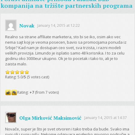
kompanija na tržište partnerskih programa
Novak
January 14, 2015 at 12:22
Realno sa strane affiliate marketera, sto bi se iko, osim ako vec
nema sajt koji je veoma posecen, bavio sa promocijama ponuda iz
Srbije? Kad nam je dostupan ceo svet, sva trzista, i razni modeli
velikih provizija. Limundo je isplatio samo 48 korisnika. I to za celu
godinu oko 3000eur ukupno. Ok je to pocetak i tako to, ali je to
zaista malo.
Rating: 5.0/
5
(5 votes cast)
Rating:
+7
(from 7 votes)
Olga Mirković Maksimović
January 14, 2015 at 14:37
Novače, super je što je svet otvoren i tako treba da bude. Svako ima
svoj cilj i svoju nišu. Nekome odgovara englesko govorno područje a