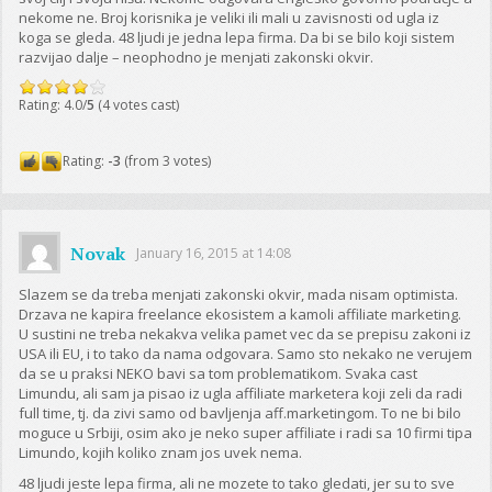
nekome ne. Broj korisnika je veliki ili mali u zavisnosti od ugla iz
koga se gleda. 48 ljudi je jedna lepa firma. Da bi se bilo koji sistem
razvijao dalje – neophodno je menjati zakonski okvir.
Rating: 4.0/
5
(4 votes cast)
Rating:
-3
(from 3 votes)
Novak
January 16, 2015 at 14:08
Slazem se da treba menjati zakonski okvir, mada nisam optimista.
Drzava ne kapira freelance ekosistem a kamoli affiliate marketing.
U sustini ne treba nekakva velika pamet vec da se prepisu zakoni iz
USA ili EU, i to tako da nama odgovara. Samo sto nekako ne verujem
da se u praksi NEKO bavi sa tom problematikom. Svaka cast
Limundu, ali sam ja pisao iz ugla affiliate marketera koji zeli da radi
full time, tj. da zivi samo od bavljenja aff.marketingom. To ne bi bilo
moguce u Srbiji, osim ako je neko super affiliate i radi sa 10 firmi tipa
Limundo, kojih koliko znam jos uvek nema.
48 ljudi jeste lepa firma, ali ne mozete to tako gledati, jer su to sve