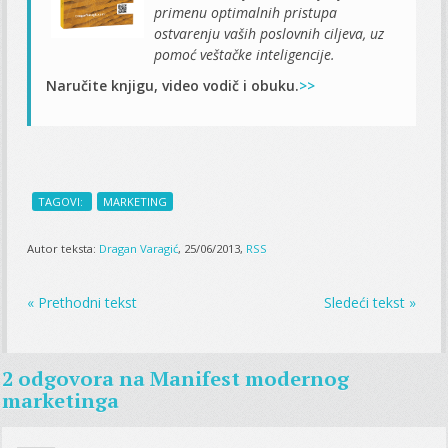
primenu optimalnih pristupa
ostvarenju vaših poslovnih ciljeva, uz
pomoć veštačke inteligencije.
Naručite knjigu, video vodič i obuku.
>>
TAGOVI:
MARKETING
Autor teksta:
Dragan Varagić
, 25/06/2013,
RSS
« Prethodni tekst
Sledeći tekst »
2 odgovora na
Manifest modernog
marketinga