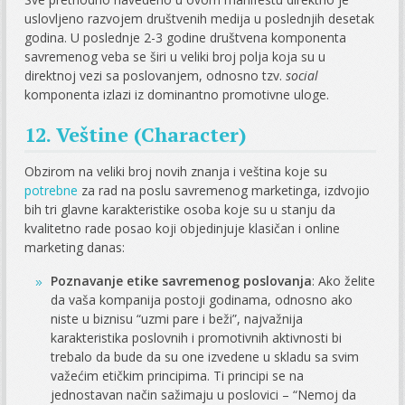
uslovljeno razvojem društvenih medija u poslednjih desetak
godina. U poslednje 2-3 godine društvena komponenta
savremenog veba se širi u veliki broj polja koja su u
direktnoj vezi sa poslovanjem, odnosno tzv.
social
komponenta izlazi iz dominantno promotivne uloge.
12. Veštine (Character)
Obzirom na veliki broj novih znanja i veština koje su
potrebne
za rad na poslu savremenog marketinga, izdvojio
bih tri glavne karakteristike osoba koje su u stanju da
kvalitetno rade posao koji objedinjuje klasičan i online
marketing danas:
Poznavanje etike savremenog poslovanja
: Ako želite
da vaša kompanija postoji godinama, odnosno ako
niste u biznisu “uzmi pare i beži”, najvažnija
karakteristika poslovnih i promotivnih aktivnosti bi
trebalo da bude da su one izvedene u skladu sa svim
važećim etičkim principima. Ti principi se na
jednostavan način sažimaju u poslovici – “Nemoj da