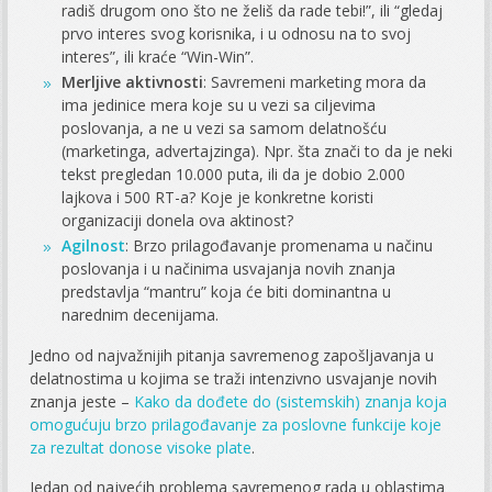
radiš drugom ono što ne želiš da rade tebi!”, ili “gledaj
prvo interes svog korisnika, i u odnosu na to svoj
interes”, ili kraće “Win-Win”.
Merljive aktivnosti
: Savremeni marketing mora da
ima jedinice mera koje su u vezi sa ciljevima
poslovanja, a ne u vezi sa samom delatnošću
(marketinga, advertajzinga). Npr. šta znači to da je neki
tekst pregledan 10.000 puta, ili da je dobio 2.000
lajkova i 500 RT-a? Koje je konkretne koristi
organizaciji donela ova aktinost?
Agilnost
: Brzo prilagođavanje promenama u načinu
poslovanja i u načinima usvajanja novih znanja
predstavlja “mantru” koja će biti dominantna u
narednim decenijama.
Jedno od najvažnijih pitanja savremenog zapošljavanja u
delatnostima u kojima se traži intenzivno usvajanje novih
znanja jeste –
Kako da dođete do (sistemskih) znanja koja
omogućuju brzo prilagođavanje za poslovne funkcije koje
za rezultat donose visoke plate
.
Jedan od najvećih problema savremenog rada u oblastima