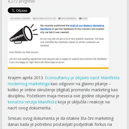
8,272 pregleda
Krajem aprila 2013.
Econsultancy je objavio nacrt Manifesta
modernog marketinga
kao odgovor na glavno pitanje –
koliko je online okruženje (digital) promenilo marketing kao
disciplinu. Početkom maja meseca ove godine objavljena je
konačna verzija Manifesta
koja je uključila i reakcije na
nacrt ovog dokumenta.
Smisao ovog dokumenta je da istakne šta čini marketing
danas kada je potrebno postavljati podjednak forkus na