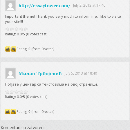
http://essaytower.com/
July 2, 2013 at 17:46
Important theme! Thank you very much to inform me. I like to visite
your site!!!
Rating: 0.0/
5
(0 votes cast)
Rating:
0
(from 0 votes)
Милан Трбојевић
July 5, 2013 at 18:40
Пођате у центар са текстовима на овој страници.
Rating: 0.0/
5
(0 votes cast)
Rating:
0
(from 0 votes)
Komentari su zatvoreni.