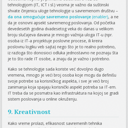
tehnologijom (IT, ICT i sl.) veoma je važno da suštinski
shvate činjenicu uloge tehnologije u savremenom društvu –
da ona omogućuje savremeno poslovanje
(enabler)
, a ne
da je osnovni apsekt savremenog poslovanja. Od početka
devedesetih godina dvadesetog veka do danas u velikom
broju slučajeva davana je mnogo važnija uloga IT-u (npr.
osoba iz IT-a projektuje poslovne procese, ili kreira
poslovnu logiku veb sajta) nego što je to realno potrebno,
iz razloga što donosioci odluka jednostavno ne poznaju šta
je to što rade IT osobe, a znaju da je važno i potrebno.
Kako se tehnologije sada koriste već dovoljno dugo
vremena, mnogo je veći broj osoba koje mogu da definišu
svoje potrebe sa korisničkog aspekta, i sve je veći broj
zanimanja koja spajaju korisnički aspekt potreba sa IT-em.
IT treba da se posmatra kao infrastruktura na kojoj se gradi
sistem poslovanja u online okruženju.
9. Kreativnost
Kako vreme prolazi, efikasnost savremenih tehnika