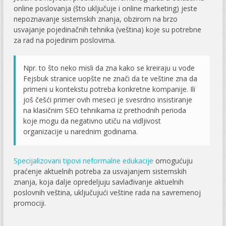
online poslovanja (što uključuje i online marketing) jeste
nepoznavanje sistemskih znanja, obzirom na brzo
usvajanje pojedinačnih tehnika (veština) koje su potrebne
za rad na pojedinim poslovima.
Npr. to što neko misli da zna kako se kreiraju u vode
Fejsbuk stranice uopšte ne znači da te veštine zna da
primeni u kontekstu potreba konkretne kompanije. Ili
još češći primer ovih meseci je svesrdno insistiranje
na klasičnim SEO tehnikama iz prethodnih perioda
koje mogu da negativno utiču na vidljivost
organizacije u narednim godinama.
Specijalizovani tipovi neformalne edukacije
omogućuju
praćenje aktuelnih potreba za usvajanjem sistemskih
znanja, koja dalje opredeljuju savlađivanje aktuelnih
poslovnih veština, uključujući veštine rada na savremenoj
promociji.