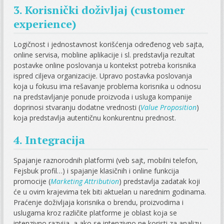
3. Korisnički doživljaj (customer
experience)
Logičnost i jednostavnost korišćenja određenog veb sajta,
online servisa, mobline aplikacije i sl. predstavlja rezultat
postavke online poslovanja u kontekst potreba korisnika
ispred ciljeva organizacije. Upravo postavka poslovanja
koja u fokusu ima rešavanje problema korisnika u odnosu
na predstavljanje ponude proizvoda i usluga kompanije
doprinosi stvaranju dodatne vrednosti (
Value Proposition
)
koja predstavlja autentičnu konkurentnu prednost.
4. Integracija
Spajanje raznorodnih platformi (veb sajt, mobilni telefon,
Fejsbuk profil…) i spajanje klasičnih i online funkcija
promocije (
Marketing Attribution
) predstavlja zadatak koji
će u ovim krajevima tek biti aktuelan u narednim godinama.
Praćenje doživljaja korisnika o brendu, proizvodima i
uslugama kroz različite platforme je oblast koja se
intenzivno razvija, a ako se intenzivno ne koristi za analizu