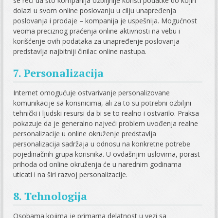
se reći da što kompanija ozbiljnije koristi podatke do kojih
dolazi u svom online poslovanju u cilju unapređenja
poslovanja i prodaje – kompanija je uspešnija. Mogućnost
veoma preciznog praćenja online aktivnosti na vebu i
korišćenje ovih podataka za unapređenje poslovanja
predstavlja najbitniji činilac online nastupa.
7. Personalizacija
Internet omogućuje ostvarivanje personalizovane
komunikacije sa korisnicima, ali za to su potrebni ozbiljni
tehnički i ljudski resursi da bi se to realno i ostvarilo. Praksa
pokazuje da je generalno najveći problem uvođenja realne
personalizacije u online okruženje predstavlja
personalizacija sadržaja u odnosu na konkretne potrebe
pojedinačnih grupa korisnika. U ovdašnjim uslovima, porast
prihoda od online okruženja će u narednim godinama
uticati i na širi razvoj personalizacije.
8. Tehnologija
Osobama kojima je primarna delatnost u vezi sa