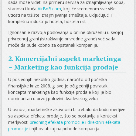
sada može videti na primeru servisa za iznajmljivanje soba,
stanova i kuća
AirBnB.com
, koji će vremenom sve više
uticati na tržište iznajmljivanja smeštaja, uključujući i
kompletnu industriju hotela, hostela i sl.
Ignorisanje razvoja poslovanja u online okruženju u svojoj
privrednoj grani (istraživanje privredne grane) već sada
može da bude kobno za opstanak kompanija.
2. Komercijalni aspekt marketinga
– Marketing kao funkcija prodaje
U poslednjih nekoliko godina, naročito od početka
finansijske krize 2008. g. sve je očigledniji povratak
koncepta marketinga kao funkcije prodaje koji je bio
dominantan u prvoj polovini dvadesetog veka.
U osnovi, marketinške aktivnosti bi trebalo da budu merljive
sa aspekta efekata prodaje, što se postavlja u kontekst
merljivosti
bredning efekata promocije i direktnih efekata
promocije
i njihov uticaj na prihode kompanija.