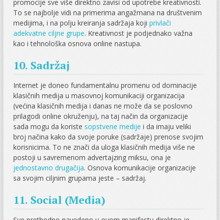
promocije sve više direktno zavisi od upotrebe kreativnosti.
To se najbolje vidi na primerima angažmana na društvenim
medijima, i na polju kreiranja sadržaja koji
privlači
adekvatne ciljne grupe
. Kreativnost je podjednako važna
kao i tehnološka osnova online nastupa.
10. Sadržaj
Internet je doneo fundamentalnu promenu od dominacije
klasičnih medija u masovnoj komunikaciji organizacija
(većina klasičnih medija i danas ne može da se poslovno
prilagodi online okruženju), na taj način da organizacije
sada mogu da koriste
sopstvene medije
i da imaju veliki
broj načina kako da svoje poruke (sadržaje) prenose svojim
korisnicima. To ne znači da uloga klasičnih medija više ne
postoji u savremenom advertajzing miksu, ona je
jednostavno drugačija
. Osnova komunikacije organizacije
sa svojim ciljnim grupama jeste – sadržaj.
11. Social (Media)
Sve prethodno navedeno u ovom manifestu direktno je