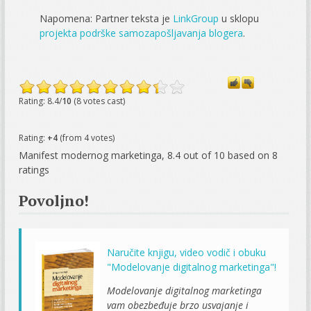
Napomena: Partner teksta je
LinkGroup
u sklopu
projekta podrške samozapošljavanja blogera
.
Rating: 8.4/
10
(8 votes cast)
Rating:
+4
(from 4 votes)
Manifest modernog marketinga
,
8.4
out of
10
based on
8
ratings
Povoljno!
Naručite knjigu, video vodič i obuku
"Modelovanje digitalnog marketinga"!
Modelovanje digitalnog marketinga
vam obezbeđuje brzo usvajanje i