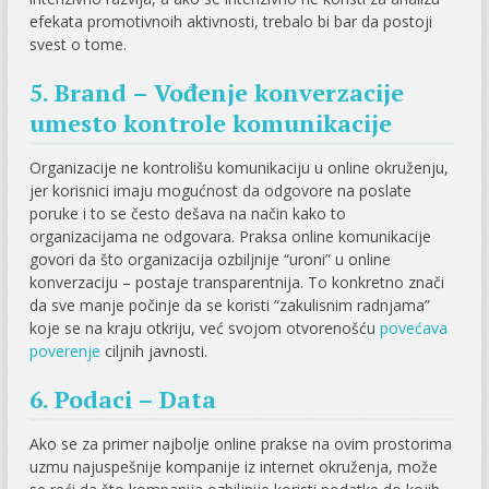
efekata promotivnoih aktivnosti, trebalo bi bar da postoji
svest o tome.
5. Brand – Vođenje konverzacije
umesto kontrole komunikacije
Organizacije ne kontrolišu komunikaciju u online okruženju,
jer korisnici imaju mogućnost da odgovore na poslate
poruke i to se često dešava na način kako to
organizacijama ne odgovara. Praksa online komunikacije
govori da što organizacija ozbiljnije “uroni” u online
konverzaciju – postaje transparentnija. To konkretno znači
da sve manje počinje da se koristi “zakulisnim radnjama”
koje se na kraju otkriju, već svojom otvorenošću
povećava
poverenje
ciljnih javnosti.
6. Podaci – Data
Ako se za primer najbolje online prakse na ovim prostorima
uzmu najuspešnije kompanije iz internet okruženja, može