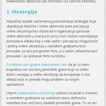
marketinške aktivnosti van interneta i na samom internetu.
1. Strategija
Najvažniji aspekt savremenog posmatranja strategije koja
objedinjuje klasične i online aktivnosti jeste percepcija
online okruženja bez obzira da li organizacija sprovodi
online aktivnosti u manjoj ili većoj meri. Sistem razmišljanja
donosilaca odluka koji u sebi sadrži i percepciju mogućnosti
i pretnji online okruženja u narednim godinama biće
presudan za veći prosperitet firmi, a u nekim oblastima biće
presudan i za opstanak firmi na tržištu.
Početkom ove godine napomenuo sam
da je i u ovim
krajevima sve veći broj privrednih grana koje se toliko
dobro razvijaju u online okruženju da kompanije iz iste
oblasti koje to previde imaju problem sa svojim
opstankom.
Uspon
kolaborativne ekonomije
(uskoro ću pisati o ovome)
u narednim godinama na svetskom nivou definisaće
određeni (sve veći) broj lokalnih privrednih grana. To se već