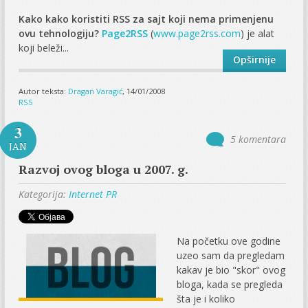
Kako kako koristiti RSS za sajt koji nema primenjenu
ovu tehnologiju?
Page2RSS
(
www.page2rss.com
) je alat
koji beleži...
Opširnije
Autor teksta:
Dragan Varagić
, 14/01/2008
RSS
3
5 komentara
JAN
Razvoj ovog bloga u 2007. g.
Kategorija:
Internet PR
Na početku ove godine
uzeo sam da pregledam
kakav je bio "skor" ovog
bloga, kada se pregleda
šta je i koliko