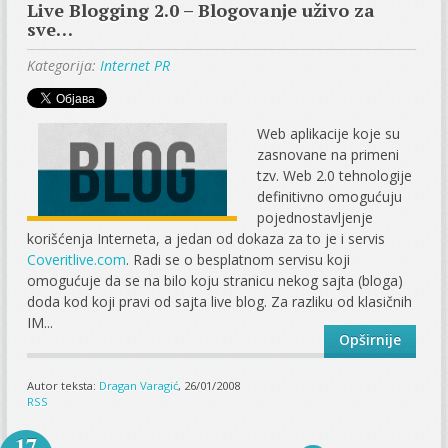
Live Blogging 2.0 – Blogovanje uživo za
sve…
Kategorija:
Internet PR
Web aplikacije koje su
zasnovane na primeni
tzv. Web 2.0 tehnologije
definitivno omogućuju
pojednostavljenje
korišćenja Interneta, a jedan od dokaza za to je i servis
Coveritlive.com
. Radi se o besplatnom servisu koji
omogućuje da se na bilo koju stranicu nekog sajta (bloga)
doda kod koji pravi od sajta live blog. Za razliku od klasičnih
IM...
Opširnije
Autor teksta:
Dragan Varagić
, 26/01/2008
RSS
17