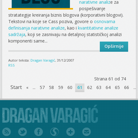
narativne analiz
e za
pospešivanje
stratategije kreiranja biznis blogova (korporativni blogovi).
Tekstovi na koje se Cass poziva, govore o
osnovama
definisanja narativne analize
, kao i
kvantitativne analize
sadržaja
, koji se zasnivaju na detaljnoj statističkoj analizi
komponenti same...
Opširnije
Autor teksta:
Dragan Varagić
, 31/12/2007
RSS
Strana 61 od 74
Start
«
...
57
58
59
60
61
62
63
64
65
66
...