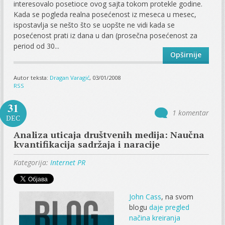
interesovalo posetioce ovog sajta tokom protekle godine.
Kada se pogleda realna posećenost iz meseca u mesec,
ispostavlja se nešto što se uopšte ne vidi kada se
posećenost prati iz dana u dan (prosečna posećenost za
period od 30...
Opširnije
Autor teksta:
Dragan Varagić
, 03/01/2008
RSS
31
1 komentar
DEC
Analiza uticaja društvenih medija: Naučna
kvantifikacija sadržaja i naracije
Kategorija:
Internet PR
John Cass
, na svom
blogu
daje pregled
načina kreiranja