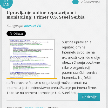
2 komentara
JAN
Upravljanje online reputacijom i
monitoring: Primer U.S. Steel Serbia
Kategorija:
Internet PR
Suština upravljanja
reputacijom na
Internetu svodi se na
aktivnosti koje idu u cilju
obezbeđivanja pozitivne
slike o organizaciji
putem različitih servisa
Interneta. Najčešći
način provere šta se o organizaciji može pronaći na
Internetu jeste jednostavno pretraživanje po imenu firme.
Tako se na primeru kompanije U.S. Steel Srbija...
Opširnije
Autor teksta:
Dragan Varagić
, 17/01/2008