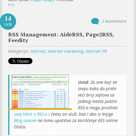
RSS
14
2 komentara
JAN
RSS Management: AideRSS, Page2RSS,
Feedity
Kategorija:
Internet
,
Internet marketing
,
Internet PR
Uvod:
Za one koji ne
znaju kako da prate
veći broj sajtova sa
jednog mesta putem
RSS-a mogu pročitati
ovaj tekst o RSS-u
i čemu on služi, kao i deo iz knjige
Blog osnove
na temu uputstva za korišćenje RSS online
čitača.