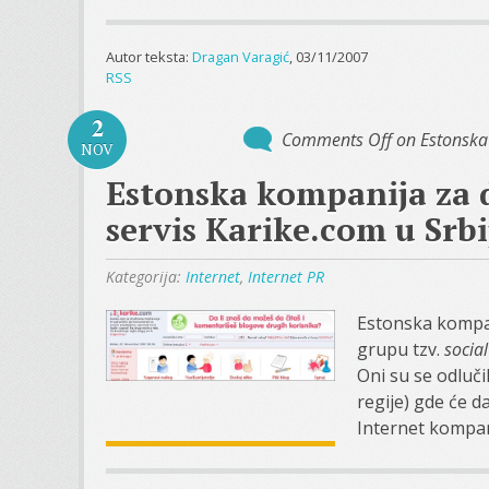
Autor teksta:
Dragan Varagić
, 03/11/2007
RSS
2
Comments Off
on Estonska 
NOV
Estonska kompanija za 
servis Karike.com u Srbi
Kategorija:
Internet
,
Internet PR
Estonska komp
grupu tzv.
socia
Oni su se odluči
regije) gde će d
Internet kompani