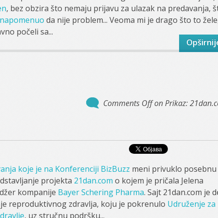
en
, bez obzira što nemaju prijavu za ulazak na predavanja, š
 napomenuo
da nije problem... Veoma mi je drago što to žele
vno počeli sa...
Opširnij
Comments Off
on Prikaz: 21dan.
anja koje je na Konferenciji BizBuzz
meni privuklo posebnu
edstavljanje projekta
21dan.com
o kojem je pričala Jelena
adžer kompanije
Bayer Schering Pharma
. Sajt 21dan.com je 
nje reproduktivnog zdravlja, koju je pokrenulo
Udruženje za
dravlje
, uz stručnu podršku...