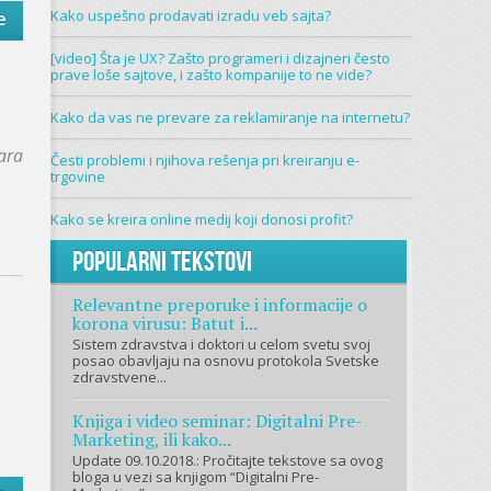
Kako uspešno prodavati izradu veb sajta?
e
[video] Šta je UX? Zašto programeri i dizajneri često
prave loše sajtove, i zašto kompanije to ne vide?
Kako da vas ne prevare za reklamiranje na internetu?
ara
Česti problemi i njihova rešenja pri kreiranju e-
trgovine
Kako se kreira online medij koji donosi profit?
Popularni tekstovi
Relevantne preporuke i informacije o
korona virusu: Batut i...
Sistem zdravstva i doktori u celom svetu svoj
posao obavljaju na osnovu protokola Svetske
zdravstvene...
Knjiga i video seminar: Digitalni Pre-
Marketing, ili kako...
Update 09.10.2018.: Pročitajte tekstove sa ovog
bloga u vezi sa knjigom “Digitalni Pre-