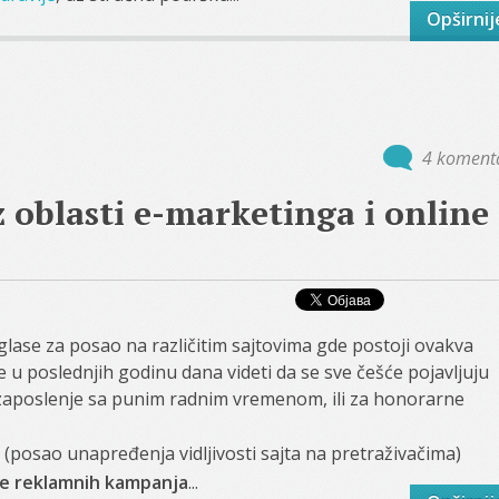
Opširnij
4 koment
 oblasti e-marketinga i online
oglase za posao na različitim sajtovima gde postoji ovakva
te u poslednjih godinu dana videti da se sve češće pojavljuju
 zaposlenje sa punim radnim vremenom, ili za honorarne
(posao unapređenja vidljivosti sajta na pretraživačima)
e reklamnih kampanja
...