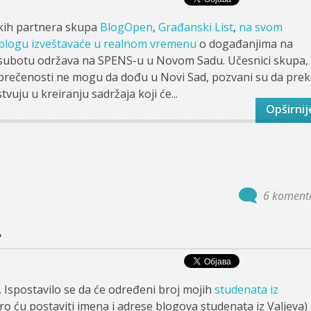
kih partnera skupa
BlogOpen
,
Građanski List
,
na svom
blogu izveštavaće u realnom vremenu
o događanjima na
 subotu održava na SPENS-u u Novom Sadu. Učesnici skupa, 
 sprečenosti ne mogu da dođu u Novi Sad, pozvani su da pre
vuju u kreiranju sadržaja koji će...
Opširnij
6 koment
…
. Ispostavilo se da će određeni broj mojih
studenata iz
o ću postaviti imena i adrese blogova studenata iz Valjeva)