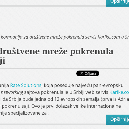
Opširnij
kompanija za društvene mreže pokrenula servis Karike.com u Srb
društvene mreže pokrenula
ji
anija
Rate Solutions
, koja poseduje najveću pan-evropsku
l networking
sajtova pokrenula je u Srbiji web servis
Karike.c
li da Srbija bude jedna od 12 evropskih zemalja (prva iz Adria
a pokrenu sajt. Ovo je prvi dolazak velike internacionalne
je specijalizovane za...
Opširnij