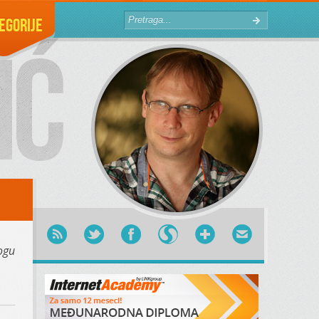
egorije
ogu