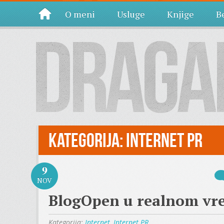
O meni
Usluge
Knjige
Be
Kategorija:
Internet PR
9
NOV
BlogOpen u realnom vr
Kategorija:
Internet
,
Internet PR