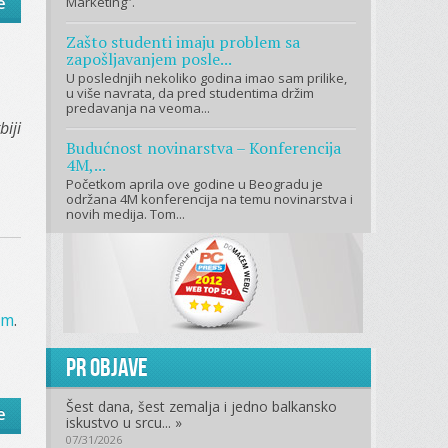
e
Marketing”.
Zašto studenti imaju problem sa
zapošljavanjem posle...
U poslednjih nekoliko godina imao sam prilike,
u više navrata, da pred studentima držim
predavanja na veoma...
iji
Budućnost novinarstva – Konferencija
4M,...
Početkom aprila ove godine u Beogradu je
održana 4M konferencija na temu novinarstva i
novih medija. Tom...
om
.
PR objave
Šest dana, šest zemalja i jedno balkansko
e
iskustvo u srcu... »
07/31/2026