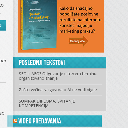
to
,
e
com
Poslednji tekstovi
SEO ili AEO? Odgovor je u trećem terminu:
organizovano znanje
Zašto većina razgovora o AI ne vodi nigde
SUMRAK DIPLOMA, SVITANJE
KOMPETENCIJA
deo
Video predavanja