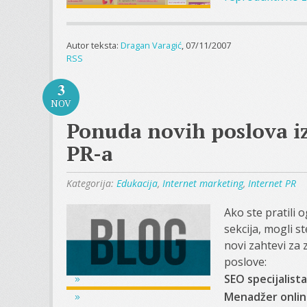
Autor teksta:
Dragan Varagić
, 07/11/2007
RSS
3
NOV
Ponuda novih poslova iz
PR-a
Kategorija:
Edukacija
,
Internet marketing
,
Internet PR
Ako ste pratili 
sekcija, mogli s
novi zahtevi za
poslove:
SEO specijalista
Menadžer onlin