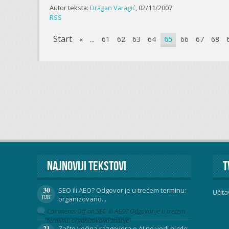
Autor teksta:
Dragan Varagić
, 02/11/2007
RSS
Start
«
...
61
62
63
64
65
66
67
68
Najnoviji tekstovi
T
30
SEO ili AEO? Odgovor je u trećem terminu:
Učita
JUN
organizovano...
Comments Off
on SEO ili AEO? Odgovor je u trećem
terminu: organizovano znanje
21
Zašto većina razgovora o AI ne vodi nigde