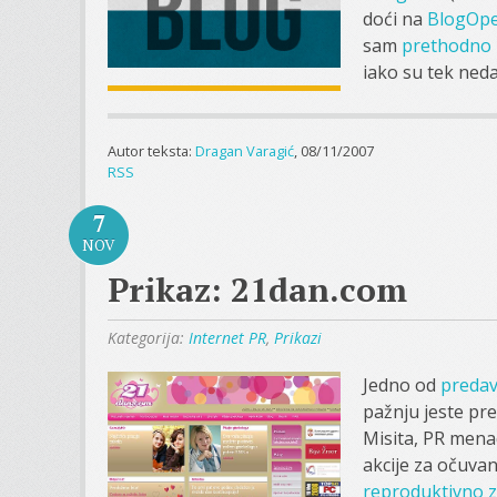
doći na
BlogOp
sam
prethodno
iako su tek neda
Autor teksta:
Dragan Varagić
, 08/11/2007
RSS
7
NOV
Prikaz: 21dan.com
Kategorija:
Internet PR
,
Prikazi
Jedno od
predav
pažnju jeste pr
Misita, PR men
akcije za očuva
reproduktivno z