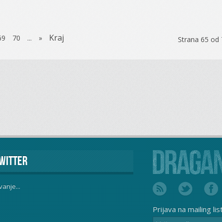
Kraj
69
70
...
»
Strana 65 od
witter
vanje...
Prijava na mailing lis