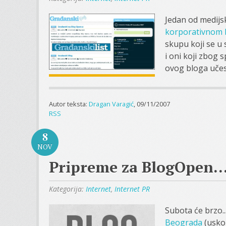
Jedan od medijs
korporativnom 
skupu koji se u
i oni koji zbog
ovog bloga učest
Autor teksta:
Dragan Varagić
, 09/11/2007
RSS
8
NOV
Pripreme za BlogOpen
Kategorija:
Internet
,
Internet PR
Subota će brzo..
Beograda
(uskor