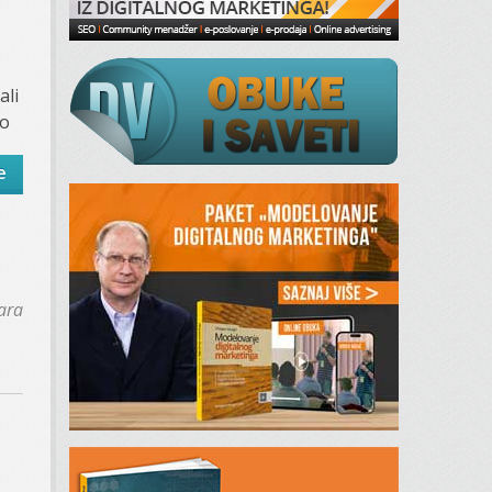
ali
ko
e
ara