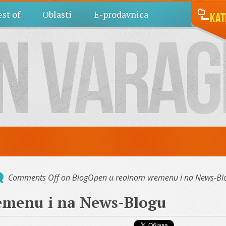
st of
Oblasti
E-prodavnica
Kat
Comments Off
on BlogOpen u realnom vremenu i na News-Bl
emenu i na News-Blogu