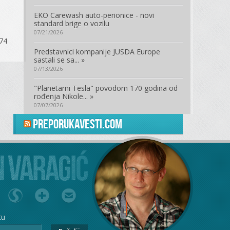
EKO Carewash auto-perionice - novi
standard brige o vozilu
07/21/2026
 74
Predstavnici kompanije JUSDA Europe
sastali se sa... »
07/13/2026
"Planetarni Tesla" povodom 170 godina od
rođenja Nikole... »
07/07/2026
PreporukaVesti.com
tu