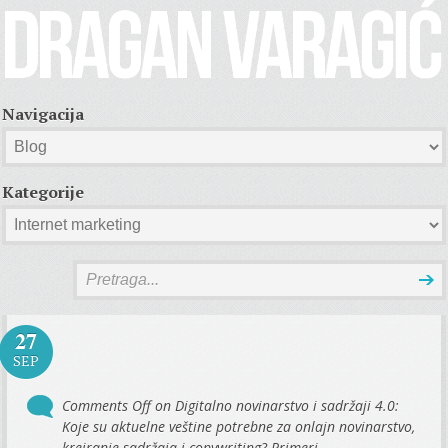
Navigacija
Kategorije
27
SEP
Comments Off
on Digitalno novinarstvo i sadržaji 4.0:
Koje su aktuelne veštine potrebne za onlajn novinarstvo,
kreiranje sadržaja i copywriting? Primeri