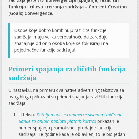
sadržaja jeste tzv.
konvergencija (spajanje) različitih
funkcija i ciljeva kreiranja sadržaja
–
Content Creation
(Goals) Convergence
.
Osobe koje dobro kombinuju različite funkcije
sadržaja imaju veliku verovatnoću da zarađuju
značajnije od onih osoba koje se fokusiraju na
pojedinačne funkcije sadržaja!
Primeri spajanja različitih funkcija
sadržaja
U nastavku, na primeru dva native advertising tekstova sa
ovog bloga prikazani su primeri spajanja različitih funkcija
sadržaja:
U tekstu
Detaljan opis e-commerce sistema UniCredit
Banke za onlajn naplatu platnih kartica
prikazan je
primer spajanja promotivne i prodajne funkcije
sadržaja. Te godine kada je objavljen, to je bio jedan