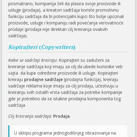
posmatrano, kompanija želi da plasira svoje proizvode ili
usluge (prodaja), a kreatori sadržaja koriste promotivnu
funkciju sadržaja da bi potencijalni kupci što bolje upoznali
proizvode, usluge i kompaniju radi povećanja verovatnoće
prodaje (prodaja nije direktan cilj kreiranja ovakvih
sadržaja).
Kopirajteri
(
Copywriters
)
Kakvi se sadržaji kreiraju
: Kopirajteri su zaduženi za
kreiranje sadržaja koji imaju za cilj da ubede korisnike veb
sajta da kupe određene proizvode ili usluge. Kopirajteri
kreiraju
prodajne sadržaje
(prodajna funkcija), kreiraju
sadržaje reklama koje imaju za cilj prodaju, učestvuju u
kreiranju svih ostalih vrsta sadržaja za potrebe kompanije
gde je potrebno da se istakne prodajna komponenta tog
sadržaja.
Cilj kreiranja sadržaja
:
Prodaja
.
U sklopu programa jednogodišnjeg obrazovanja na