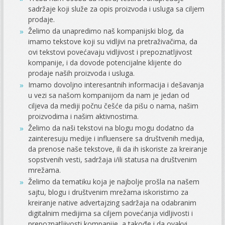
sadržaje koji služe za opis proizvoda i usluga sa ciljem
prodaje.
Želimo da unapredimo naš kompanijski blog, da
imamo tekstove koji su vidljivi na pretraživačima, da
ovi tekstovi povećavaju vidljivost i prepoznatljivost
kompanije, i da dovode potencijalne klijente do
prodaje naših proizvoda i usluga.
Imamo dovoljno interesantnih informacija i dešavanja
u vezi sa našom kompanijom da nam je jedan od
ciljeva da mediji počnu češće da pišu o nama, našim
proizvodima i našim aktivnostima.
Želimo da naši tekstovi na blogu mogu dodatno da
zainteresuju medije i influensere sa društvenih medija,
da prenose naše tekstove, ili da ih iskoriste za kreiranje
sopstvenih vesti, sadržaja i/ili statusa na društvenim
mrežama.
Želimo da tematiku koja je najbolje prošla na našem
sajtu, blogu i društvenim mrežama iskoristimo za
kreiranje native advertajzing sadržaja na odabranim
digitalnim medijima sa ciljem povećanja vidljivosti i
prepoznatljivosti kompanije, a takođe i da ovakvi