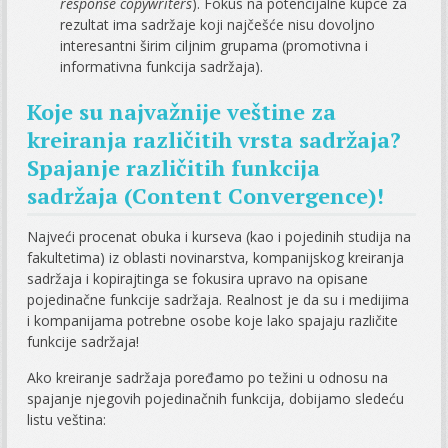
response copywriters
). Fokus na potencijalne kupce za
rezultat ima sadržaje koji najčešće nisu dovoljno
interesantni širim ciljnim grupama (promotivna i
informativna funkcija sadržaja).
Koje su najvažnije veštine za
kreiranja različitih vrsta sadržaja?
Spajanje različitih funkcija
sadržaja (Content Convergence)!
Najveći procenat obuka i kurseva (kao i pojedinih studija na
fakultetima) iz oblasti novinarstva, kompanijskog kreiranja
sadržaja i kopirajtinga se fokusira upravo na opisane
pojedinačne funkcije sadržaja. Realnost je da su i medijima
i kompanijama potrebne osobe koje lako spajaju različite
funkcije sadržaja!
Ako kreiranje sadržaja poređamo po težini u odnosu na
spajanje njegovih pojedinačnih funkcija, dobijamo sledeću
listu veština: