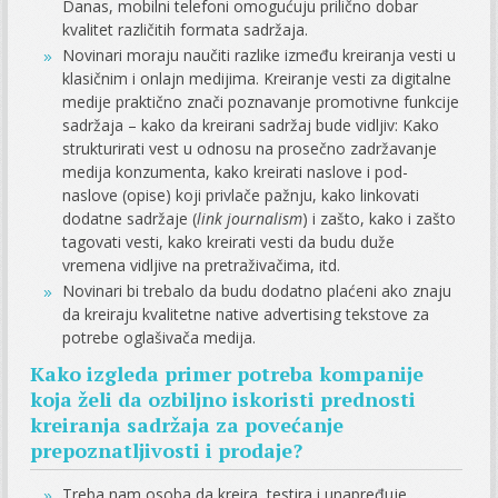
Danas, mobilni telefoni omogućuju prilično dobar
kvalitet različitih formata sadržaja.
Novinari moraju naučiti razlike između kreiranja vesti u
klasičnim i onlajn medijima. Kreiranje vesti za digitalne
medije praktično znači poznavanje promotivne funkcije
sadržaja – kako da kreirani sadržaj bude vidljiv: Kako
strukturirati vest u odnosu na prosečno zadržavanje
medija konzumenta, kako kreirati naslove i pod-
naslove (opise) koji privlače pažnju, kako linkovati
dodatne sadržaje (
link journalism
) i zašto, kako i zašto
tagovati vesti, kako kreirati vesti da budu duže
vremena vidljive na pretraživačima, itd.
Novinari bi trebalo da budu dodatno plaćeni ako znaju
da kreiraju kvalitetne native advertising tekstove za
potrebe oglašivača medija.
Kako izgleda primer potreba kompanije
koja želi da ozbiljno iskoristi prednosti
kreiranja sadržaja za povećanje
prepoznatljivosti i prodaje?
Treba nam osoba da kreira, testira i unapređuje