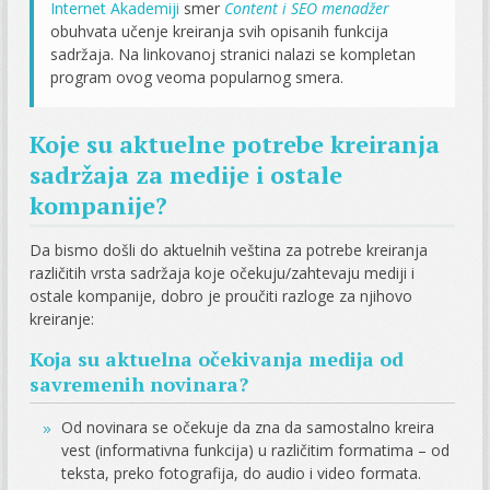
Internet Akademiji
smer
Content i SEO menadžer
obuhvata učenje kreiranja svih opisanih funkcija
sadržaja. Na linkovanoj stranici nalazi se kompletan
program ovog veoma popularnog smera.
Koje su aktuelne potrebe kreiranja
sadržaja za medije i ostale
kompanije?
Da bismo došli do aktuelnih veština za potrebe kreiranja
različitih vrsta sadržaja koje očekuju/zahtevaju mediji i
ostale kompanije, dobro je proučiti razloge za njihovo
kreiranje:
Koja su aktuelna očekivanja medija od
savremenih novinara?
Od novinara se očekuje da zna da samostalno kreira
vest (informativna funkcija) u različitim formatima – od
teksta, preko fotografija, do audio i video formata.