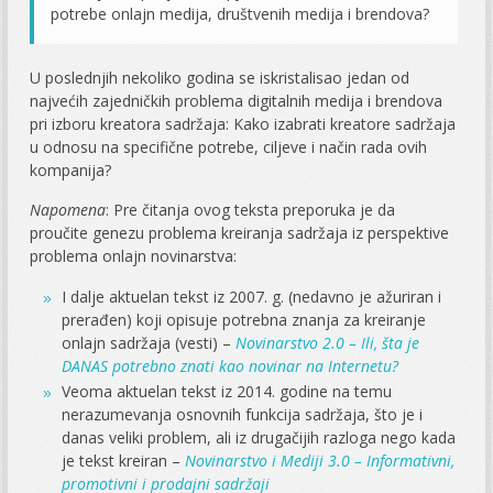
potrebe onlajn medija, društvenih medija i brendova?
U poslednjih nekoliko godina se iskristalisao jedan od
najvećih zajedničkih problema digitalnih medija i brendova
pri izboru kreatora sadržaja: Kako izabrati kreatore sadržaja
u odnosu na specifične potrebe, ciljeve i način rada ovih
kompanija?
Napomena
: Pre čitanja ovog teksta preporuka je da
proučite genezu problema kreiranja sadržaja iz perspektive
problema onlajn novinarstva:
I dalje aktuelan tekst iz 2007. g. (nedavno je ažuriran i
prerađen) koji opisuje potrebna znanja za kreiranje
onlajn sadržaja (vesti) –
Novinarstvo 2.0 – Ili, šta je
DANAS potrebno znati kao novinar na Internetu?
Veoma aktuelan tekst iz 2014. godine na temu
nerazumevanja osnovnih funkcija sadržaja, što je i
danas veliki problem, ali iz drugačijih razloga nego kada
je tekst kreiran –
Novinarstvo i Mediji 3.0 – Informativni,
promotivni i prodajni sadržaji