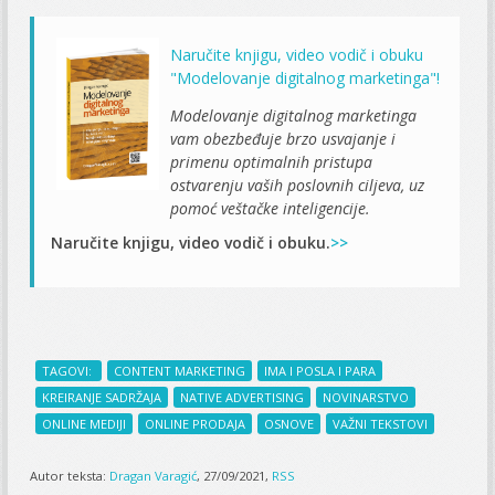
Naručite knjigu, video vodič i obuku
"Modelovanje digitalnog marketinga"!
Modelovanje digitalnog marketinga
vam obezbeđuje brzo usvajanje i
primenu optimalnih pristupa
ostvarenju vaših poslovnih ciljeva, uz
pomoć veštačke inteligencije.
Naručite knjigu, video vodič i obuku.
>>
TAGOVI:
CONTENT MARKETING
IMA I POSLA I PARA
KREIRANJE SADRŽAJA
NATIVE ADVERTISING
NOVINARSTVO
ONLINE MEDIJI
ONLINE PRODAJA
OSNOVE
VAŽNI TEKSTOVI
Autor teksta:
Dragan Varagić
, 27/09/2021,
RSS