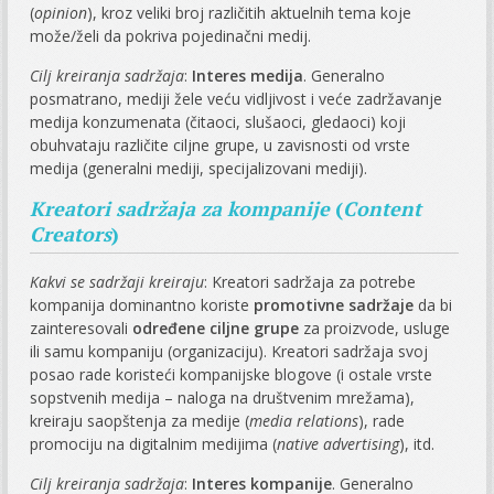
(
opinion
), kroz veliki broj različitih aktuelnih tema koje
može/želi da pokriva pojedinačni medij.
Cilj kreiranja sadržaja
:
Interes medija
. Generalno
posmatrano, mediji žele veću vidljivost i veće zadržavanje
medija konzumenata (čitaoci, slušaoci, gledaoci) koji
obuhvataju različite ciljne grupe, u zavisnosti od vrste
medija (generalni mediji, specijalizovani mediji).
Kreatori sadržaja za kompanije
(
Content
Creators
)
Kakvi se sadržaji kreiraju
: Kreatori sadržaja za potrebe
kompanija dominantno koriste
promotivne sadržaje
da bi
zainteresovali
određene ciljne grupe
za proizvode, usluge
ili samu kompaniju (organizaciju). Kreatori sadržaja svoj
posao rade koristeći kompanijske blogove (i ostale vrste
sopstvenih medija – naloga na društvenim mrežama),
kreiraju saopštenja za medije (
media relations
), rade
promociju na digitalnim medijima (
native advertising
), itd.
Cilj kreiranja sadržaja
:
Interes kompanije
. Generalno