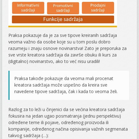
Praksa pokazuje da je za sve tipove kreiranih sadržaja
veoma važno da osobe koje su u tom poslu dobro
razumeju i znaju osnove novinarstva! Zato je preporuka za
sve vrste kreatora sadržaja da završe obuku ili kurs za
(digitalno) novinarstvo, ako to već nisu uradili!
Praksa takođe pokazuje da veoma mali procenat
kreatora sadržaja može uspešno da kreira sve
navedene tipove sadržaja, čak i kada to veoma želi.
Razlog za to leži u činjenici da se većina kreatora sadržaja
fokusira na jedan ugao posmatranja (jednu perspektivu)
određene teme ili pojave, određenog proizvoda ili
kompanije, određenog načina opisivanja važnih segmenata
takvog sadržaja (…):