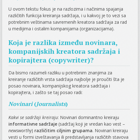
U ovom tekstu fokus je na razlozima i načinima spajanja
različitih funkcija kreiranja sadržaja, i u kakvoj je to vezi sa
potrebnim veštinama savremenih kreatora sadržaja za rad
u medijima i ostalim kompanijama (organizacijama).
Koja je razlika između novinara,
kompanijskih kreatora sadržaja i
kopirajtera (copywriter)?
Da bismo razumeli razliku u potrebnim znanjima za
kreiranje različitih vrsta sadržaja najbolje je proučiti šta je
posao novinara, kompanijskog kreatora sadržaja i
kopirajtera, i zašto se taj posao radi:
Novinari
(
Journalists
)
Kakvi se sadržaji kreiraju
: Novinari dominantno kreiraju
informativne sadržaje
(sadržaj koji je vredan kao vest –
newsworthy
)
različitim ciljnim grupama
. Novinari kreiraju
vesti u formi izveštavanja ili predstavljanja različitih stavova