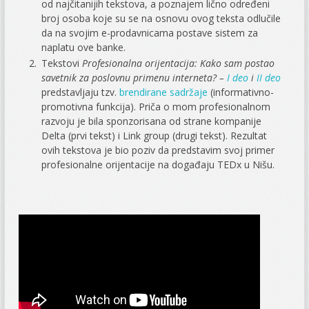
od najčitanijih tekstova, a poznajem lično određeni
broj osoba koje su se na osnovu ovog teksta odlučile
da na svojim e-prodavnicama postave sistem za
naplatu ove banke.
Tekstovi
Profesionalna orijentacija: Kako sam postao
savetnik za poslovnu primenu interneta? –
I deo
i
II deo
predstavljaju tzv.
brendirane sadržaje
(informativno-
promotivna funkcija). Priča o mom profesionalnom
razvoju je bila sponzorisana od strane kompanije
Delta (prvi tekst) i Link group (drugi tekst). Rezultat
ovih tekstova je bio poziv da predstavim svoj primer
profesionalne orijentacije na događaju TEDx u Nišu.