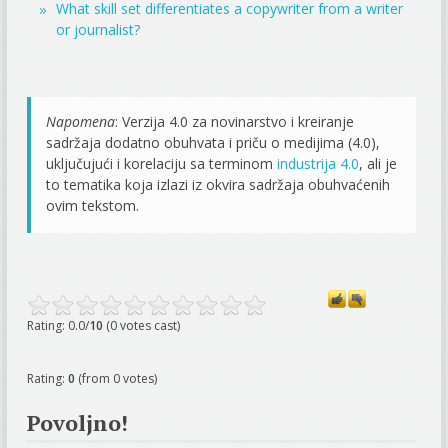
What skill set differentiates a copywriter from a writer
or journalist?
Napomena
: Verzija 4.0 za novinarstvo i kreiranje
sadržaja dodatno obuhvata i priču o medijima (4.0),
uključujući i korelaciju sa terminom
industrija 4.0
, ali je
to tematika koja izlazi iz okvira sadržaja obuhvaćenih
ovim tekstom.
Rating: 0.0/
10
(0 votes cast)
Rating:
0
(from 0 votes)
Povoljno!