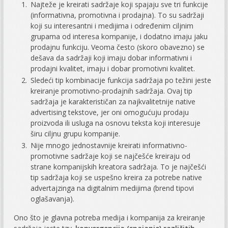
Najteže je kreirati sadržaje koji spajaju sve tri funkcije
(informativna, promotivna i prodajna). To su sadržaji
koji su interesantni i medijima i određenim ciljnim
grupama od interesa kompanije, i dodatno imaju jaku
prodajnu funkciju. Veoma često (skoro obavezno) se
dešava da sadržaji koji imaju dobar informativni i
prodajni kvalitet, imaju i dobar promotivni kvalitet.
Sledeći tip kombinacije funkcija sadržaja po težini jeste
kreiranje promotivno-prodajnih sadržaja. Ovaj tip
sadržaja je karakterističan za najkvalitetnije native
advertising tekstove, jer oni omogućuju prodaju
proizvoda ili usluga na osnovu teksta koji interesuje
širu ciljnu grupu kompanije.
Nije mnogo jednostavnije kreirati informativno-
promotivne sadržaje koji se najčešće kreiraju od
strane kompanijskih kreatora sadržaja. To je najčešći
tip sadržaja koji se uspešno kreira za potrebe native
advertajzinga na digitalnim medijima (brend tipovi
oglašavanja).
Ono što je glavna potreba medija i kompanija za kreiranje