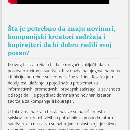
Šta je potrebno da znaju novinari,
kompanijski kreatori sadržaja i
kopirajteri da bi dobro radili svoj
posao?
Iz ovog teksta trebalo bi da je moguće zaključiti da za
poslovno kreiranje sadržaja, bez obzira na njegovu namenu
i funkciju, potrebne su veoma slične veštine. Razlika je u
detaljnosti ulaženja u pojedinačnu problematiku
informativnih, promotivnih i prodajnih sadržaja, u zavisnosti
od toga da li je pojedinac dominantno novinar, kreator
sadržaja za kompanije ili kopirajter.
U linkovima na kraju teksta nalaze se na više mesta
spiskovi konkretnih veština potrebnih za posao kreatora
sadržaja, a u nastavku su nabrojane oblasti koje je važno
razumeti i znati za veoma uspešan rad kao novinar,