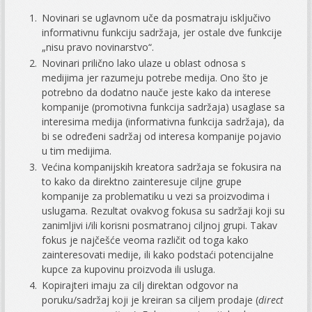
Novinari se uglavnom uče da posmatraju isključivo
informativnu funkciju sadržaja, jer ostale dve funkcije
„nisu pravo novinarstvo“.
Novinari prilično lako ulaze u oblast odnosa s
medijima jer razumeju potrebe medija. Ono što je
potrebno da dodatno nauče jeste kako da interese
kompanije (promotivna funkcija sadržaja) usaglase sa
interesima medija (informativna funkcija sadržaja), da
bi se određeni sadržaj od interesa kompanije pojavio
u tim medijima.
Većina kompanijskih kreatora sadržaja se fokusira na
to kako da direktno zainteresuje ciljne grupe
kompanije za problematiku u vezi sa proizvodima i
uslugama. Rezultat ovakvog fokusa su sadržaji koji su
zanimljivi i/ili korisni posmatranoj ciljnoj grupi. Takav
fokus je najčešće veoma različit od toga kako
zainteresovati medije, ili kako podstaći potencijalne
kupce za kupovinu proizvoda ili usluga.
Kopirajteri imaju za cilj direktan odgovor na
poruku/sadržaj koji je kreiran sa ciljem prodaje (
direct