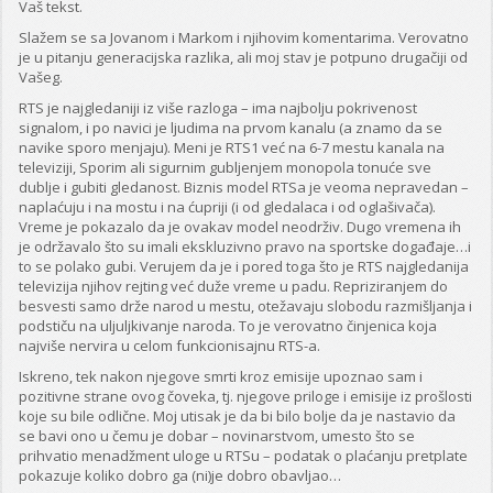
Vaš tekst.
Slažem se sa Jovanom i Markom i njihovim komentarima. Verovatno
je u pitanju generacijska razlika, ali moj stav je potpuno drugačiji od
Vašeg.
RTS je najgledaniji iz više razloga – ima najbolju pokrivenost
signalom, i po navici je ljudima na prvom kanalu (a znamo da se
navike sporo menjaju). Meni je RTS1 već na 6-7 mestu kanala na
televiziji, Sporim ali sigurnim gubljenjem monopola tonuće sve
dublje i gubiti gledanost. Biznis model RTSa je veoma nepravedan –
naplaćuju i na mostu i na ćupriji (i od gledalaca i od oglašivača).
Vreme je pokazalo da je ovakav model neodrživ. Dugo vremena ih
je održavalo što su imali ekskluzivno pravo na sportske događaje…i
to se polako gubi. Verujem da je i pored toga što je RTS najgledanija
televizija njihov rejting već duže vreme u padu. Repriziranjem do
besvesti samo drže narod u mestu, otežavaju slobodu razmišljanja i
podstiču na uljuljkivanje naroda. To je verovatno činjenica koja
najviše nervira u celom funkcionisajnu RTS-a.
Iskreno, tek nakon njegove smrti kroz emisije upoznao sam i
pozitivne strane ovog čoveka, tj. njegove priloge i emisije iz prošlosti
koje su bile odlične. Moj utisak je da bi bilo bolje da je nastavio da
se bavi ono u čemu je dobar – novinarstvom, umesto što se
prihvatio menadžment uloge u RTSu – podatak o plaćanju pretplate
pokazuje koliko dobro ga (ni)je dobro obavljao…