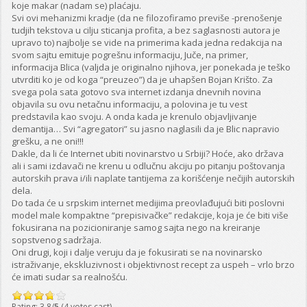
koje makar (nadam se) plaćaju.
Svi ovi mehanizmi kradje (da ne filozofiramo previše -prenošenje
tudjih tekstova u cilju sticanja profita, a bez saglasnosti autora je
upravo to) najbolje se vide na primerima kada jedna redakcija na
svom sajtu emituje pogrešnu informaciju, Juče, na primer,
informacija Blica (valjda je originalno njihova, jer ponekada je teško
utvrditi ko je od koga “preuzeo”) da je uhapšen Bojan Krišto. Za
svega pola sata gotovo sva internet izdanja dnevnih novina
objavila su ovu netačnu informaciju, a polovina je tu vest
predstavila kao svoju. A onda kada je krenulo objavljivanje
demantija… Svi “agregatori” su jasno naglasili da je Blic napravio
grešku, a ne oni!!!
Dakle, da li će Internet ubiti novinarstvo u Srbiji? Hoće, ako država
ali i sami izdavači ne krenu u odlučnu akciju po pitanju poštovanja
autorskih prava i/ili naplate tantijema za korišćenje nečijih autorskih
dela.
Do tada će u srpskim internet medijima preovlađujući biti poslovni
model male kompaktne “prepisivačke” redakcije, koja je će biti više
fokusirana na pozicioniranje samog sajta nego na kreiranje
sopstvenog sadržaja.
Oni drugi, koji i dalje veruju da je fokusirati se na novinarsko
istraživanje, ekskluzivnost i objektivnost recept za uspeh – vrlo brzo
će imati sudar sa realnošću.
Rating: 3.8/
5
(4 votes cast)