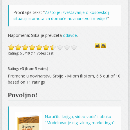
Pročitajte tekst “
Zašto je izveštavanje o kosovskoj
situaciji sramota za domaće novinarstvo i medije?
“
Napomena: Slika je preuzeta
odavde
.
Rating: 6.5/
10
(11 votes cast)
Rating:
+3
(from 5 votes)
Promene u novinarstvu Srbije - Milom ili silom
,
6.5
out of
10
based on
11
ratings
Povoljno!
Naručite knjigu, video vodič i obuku
"Modelovanje digitalnog marketinga"!