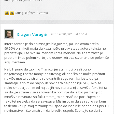
Rating:
0
(from 0 votes)
Dragan Varagić
October 30, 2013 at 16:14
Interesantno je da na mnogim blogovima, pa i na ovom preko
99.99% onih koji imaju da kažu nešto protiv stava autora teksta ne
predstavljaju se svojim imenom i prezimenom. Ne znam zašto je
problem imati polemiku, to je u osnovi zdrava stvar ako se polemiše
argumentima.
Ne bih puno da tupim o Tijaniću, jer su mnogi pisali puno
negativnog, i nešto manje pozitivnog, ali ono što se može pročitati
na više mesta od strane relevantnih sagovornika jeste da ga
smatraju jednim od najboljih novinara na području SFRJ. Ako se
neko smatra jednim od najboljih novinara, a nije završio fakultet (a
sa druge strane više sagovornika pominje da je bio pismeniji od
mnoštva novinara sa fakultetom), to ne znači da poručujem da
fakultet ne treba da se završava. Mislim ovim da se radi o velikom
taslentu koji je svojim znanjem uspeo da inspiriše osobe da upisuju
novinarstvo – što smatram da je veliki uspeh. Zapitajte se da li vi