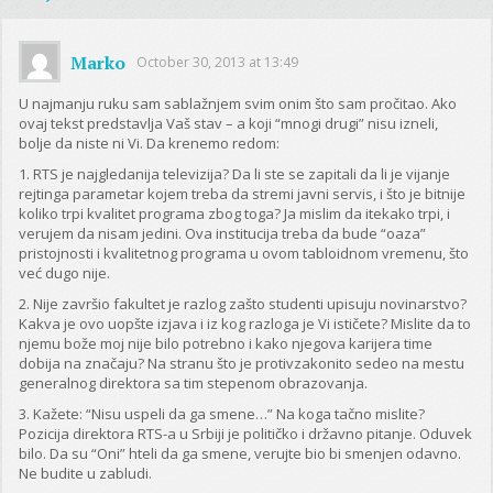
Marko
October 30, 2013 at 13:49
U najmanju ruku sam sablažnjem svim onim što sam pročitao. Ako
ovaj tekst predstavlja Vaš stav – a koji “mnogi drugi” nisu izneli,
bolje da niste ni Vi. Da krenemo redom:
1. RTS je najgledanija televizija? Da li ste se zapitali da li je vijanje
rejtinga parametar kojem treba da stremi javni servis, i što je bitnije
koliko trpi kvalitet programa zbog toga? Ja mislim da itekako trpi, i
verujem da nisam jedini. Ova institucija treba da bude “oaza”
pristojnosti i kvalitetnog programa u ovom tabloidnom vremenu, što
već dugo nije.
2. Nije završio fakultet je razlog zašto studenti upisuju novinarstvo?
Kakva je ovo uopšte izjava i iz kog razloga je Vi ističete? Mislite da to
njemu bože moj nije bilo potrebno i kako njegova karijera time
dobija na značaju? Na stranu što je protivzakonito sedeo na mestu
generalnog direktora sa tim stepenom obrazovanja.
3. Kažete: “Nisu uspeli da ga smene…” Na koga tačno mislite?
Pozicija direktora RTS-a u Srbiji je političko i državno pitanje. Oduvek
bilo. Da su “Oni” hteli da ga smene, verujte bio bi smenjen odavno.
Ne budite u zabludi.