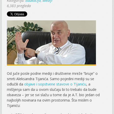
Kategorija:
Edukacija
,
Mediji
6,383 pregleda
Od juče posle podne mediji i društvene mreže “bruje” o
smrti Aleksandra Tijanića. Samo pojedini mediji su se
odlučili da
objave i sopstvene stavove o Tijaniću
, a
mišljenja sam da u ovom slučaju bi to trebalo da bude
obaveza – jer se svi slažu u tome da je A.T. bio jedan od
najboljih novinara na ovim prostorima. Šta mislim o
Tijaniću: