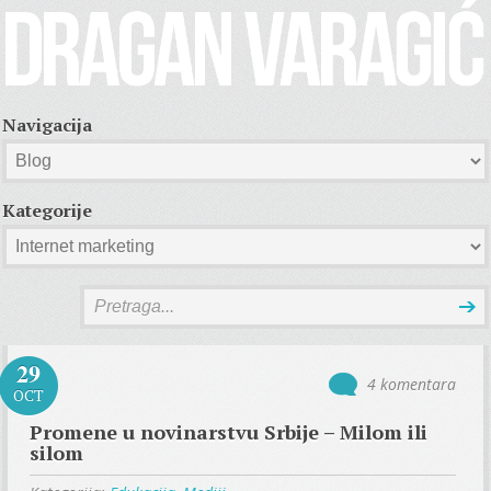
Navigacija
Kategorije
29
4 komentara
OCT
Promene u novinarstvu Srbije – Milom ili
silom