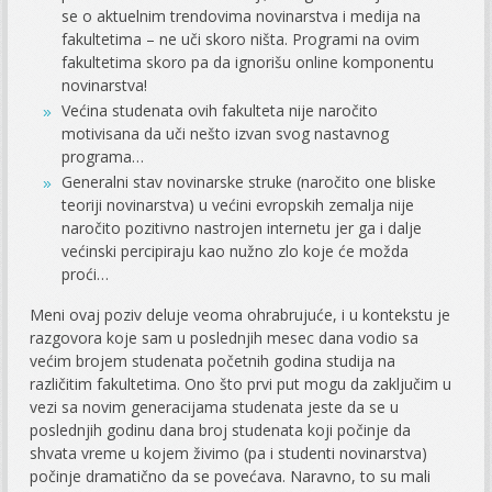
se o aktuelnim trendovima novinarstva i medija na
fakultetima – ne uči skoro ništa. Programi na ovim
fakultetima skoro pa da ignorišu online komponentu
novinarstva!
Većina studenata ovih fakulteta nije naročito
motivisana da uči nešto izvan svog nastavnog
programa…
Generalni stav novinarske struke (naročito one bliske
teoriji novinarstva) u većini evropskih zemalja nije
naročito pozitivno nastrojen internetu jer ga i dalje
većinski percipiraju kao nužno zlo koje će možda
proći…
Meni ovaj poziv deluje veoma ohrabrujuće, i u kontekstu je
razgovora koje sam u poslednjih mesec dana vodio sa
većim brojem studenata početnih godina studija na
različitim fakultetima. Ono što prvi put mogu da zaključim u
vezi sa novim generacijama studenata jeste da se u
poslednjih godinu dana broj studenata koji počinje da
shvata vreme u kojem živimo (pa i studenti novinarstva)
počinje dramatično da se povećava. Naravno, to su mali