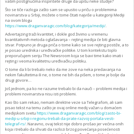
vašim postignućima inspirišete druge da upišu neke studije?
Što se tiče razloga zašto sam se upustio u priču o problemima
novinarstva u Srbiji, možete o tome čitati najviše u kategoriji Mediji
na ovom blogu
https://www.draganvaragic.com/blog/kategorija/mediji/
.
Advertajzing traži kvantitet, i dokle god živimo u vremenu
kvantitativnih metoda oglašavanja – rejting medija će biti glavna
stvar. Potpuno je druga priča o tome kako se sve rejting postiže, a to
je posao urednika i uređivačke politike. U tom kontekstu toplo
preporučujem seriju The Newsroom koja se bavi time kako imati i
rejting i veoma kvalitetnu uređivačku politiku.
O tome da li bi trebalo neko da me zove na neka predavanja na
nekim fakultetima ili ne, o tome ne bih da pišem, o tome je bolje da
drugi govore…
Još jednom, pa ko ne razume trebalo bi da nauči – problemi medija i
problemi novinarstva nisu isti problemi.
Kao što sam rekao, nemam direktne veze sa Telegrafom, ali sam
pisao tekst na temu zašto je ovaj online medij važan u domaćem
medijskom svetu
https://www.draganvaragic.com/blog/zasto-bi-
mediji-u-srbiji-i-regionu-trebali-da-prate-razvoj-portala-vesti-
telegraf-rs/
. Naravno, ovaj tekst nije dobro prošao jer većina onih
koja i trebalo da shvati da razlozi brzog povećanja posećenosti