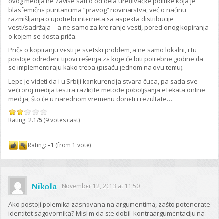
ovog medija ne zavise samo od dela uređivačke politike koja je
blasfemična puritancima “pravog” novinarstva, već o načinu
razmišljanja o upotrebi interneta sa aspekta distribucije
vesti/sadržaja – a ne samo za kreiranje vesti, pored onog kopiranja
o kojem se dosta priča.
Priča o kopiranju vesti je svetski problem, a ne samo lokalni, i tu
postoje određeni tipovi rešenja za koje će biti potrebne godine da
se implementiraju kako treba (pisaću jednom na ovu temu).
Lepo je videti da i u Srbiji konkurencija stvara čuda, pa sada sve
veći broj medija testira različite metode poboljšanja efekata online
medija, što će u narednom vremenu doneti i rezultate…
Rating: 2.1/
5
(9 votes cast)
Rating:
-1
(from 1 vote)
Nikola
November 12, 2013 at 11:50
Ako postoji polemika zasnovana na argumentima, zašto potencirate
identitet sagovornika? Mislim da ste dobili kontraargumentaciju na