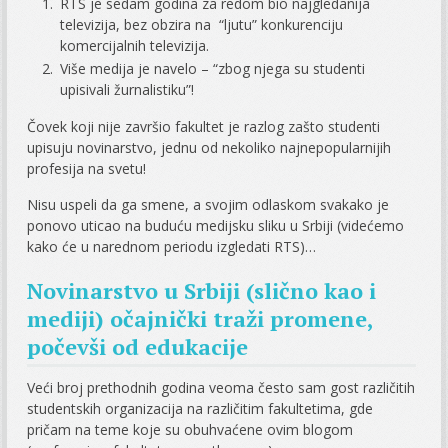
RTS je sedam godina za redom bio najgledanija
televizija, bez obzira na “ljutu” konkurenciju
komercijalnih televizija.
Više medija je navelo – “zbog njega su studenti
upisivali žurnalistiku”!
Čovek koji nije završio fakultet je razlog zašto studenti
upisuju novinarstvo, jednu od nekoliko najnepopularnijih
profesija na svetu!
Nisu uspeli da ga smene, a svojim odlaskom svakako je
ponovo uticao na buduću medijsku sliku u Srbiji (videćemo
kako će u narednom periodu izgledati RTS)…
Novinarstvo u Srbiji (slično kao i
mediji) očajnički traži promene,
počevši od edukacije
Veći broj prethodnih godina veoma često sam gost različitih
studentskih organizacija na različitim fakultetima, gde
pričam na teme koje su obuhvaćene ovim blogom