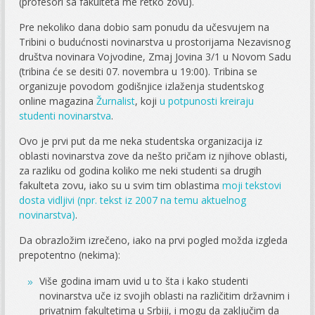
(profesori sa fakulteta me retko zovu).
Pre nekoliko dana dobio sam ponudu da učesvujem na
Tribini o budućnosti novinarstva u prostorijama Nezavisnog
društva novinara Vojvodine, Zmaj Jovina 3/1 u Novom Sadu
(tribina će se desiti 07. novembra u 19:00). Tribina se
organizuje povodom godišnjice izlaženja studentskog
online magazina
Žurnalist
, koji
u potpunosti kreiraju
studenti novinarstva
.
Ovo je prvi put da me neka studentska organizacija iz
oblasti novinarstva zove da nešto pričam iz njihove oblasti,
za razliku od godina koliko me neki studenti sa drugih
fakulteta zovu, iako su u svim tim oblastima
moji tekstovi
dosta vidljivi (npr. tekst iz 2007 na temu aktuelnog
novinarstva)
.
Da obrazložim izrečeno, iako na prvi pogled možda izgleda
prepotentno (nekima):
Više godina imam uvid u to šta i kako studenti
novinarstva uče iz svojih oblasti na različitim državnim i
privatnim fakultetima u Srbiji, i mogu da zaključim da