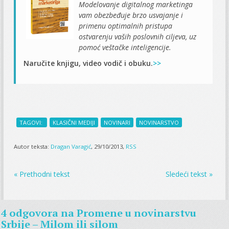
Modelovanje digitalnog marketinga
vam obezbeđuje brzo usvajanje i
primenu optimalnih pristupa
ostvarenju vaših poslovnih ciljeva, uz
pomoć veštačke inteligencije.
Naručite knjigu, video vodič i obuku.
>>
TAGOVI:
KLASIČNI MEDIJI
NOVINARI
NOVINARSTVO
Autor teksta:
Dragan Varagić
, 29/10/2013,
RSS
« Prethodni tekst
Sledeći tekst »
4 odgovora na
Promene u novinarstvu
Srbije – Milom ili silom