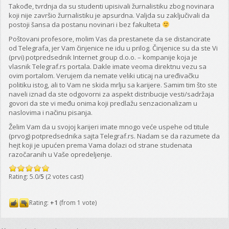
Takođe, tvrdnja da su studenti upisivali žurnalistiku zbog novinara
koji nije završio žurnalistiku je apsurdna. Valjda su zaključivali da
postoji šansa da postanu novinari i bez fakulteta
Poštovani profesore, molim Vas da prestanete da se distancirate
od Telegrafa, jer Vam činjenice ne idu u prilog. Činjenice su da ste Vi
(prvi) potpredsednik Internet group d.o.o. – kompanije koja je
vlasnik Telegraf.rs portala. Dakle imate veoma direktnu vezu sa
ovim portalom. Verujem da nemate veliki uticaj na uređivačku
politiku istog, ali to Vam ne skida mrlju sa karijere. Samim tim što ste
naveli iznad da ste odgovorni za aspekt distribucije vesti/sadržaja
govori da ste vi među onima koji predlažu senzacionalizam u
naslovima i načinu pisanja.
Želim Vam da u svojoj karijeri imate mnogo veće uspehe od titule
(prvog) potpredsednika sajta Telegraf.rs. Nadam se da razumete da
hejt koji je upućen prema Vama dolazi od strane studenata
razočaranih u Vaše opredeljenje.
Rating: 5.0/
5
(2 votes cast)
Rating:
+1
(from 1 vote)