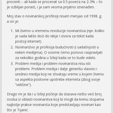
procenti – ali kada se procenat sa 0.5 poveća na 2-3% – to
je ozbiljan porast, i ja sam veoma prijatno iznenađen.
Moj stav o novinarskoj profesiji nisam menjao od 1998. g.
a on je:
Mi živimo u vremenu revolucije novinarstva (npr. koliko
je sada lakše doći do ideje i izvora za tekst kada
postoji internet)
Novinarstvo je profesija budućnosti (i sadašnjosti u
nekim medijima). O ovome ćemo ponovo raspravljati
za nekoliko godina u Srbiji kada se to bude videlo.
Problem medija i problem novinarstva nisu isti
problemi. Problem medija i dalje generišu vlasnici i
urednici medija koji ne shvataju vreme u kojem živimo
sa aspekta poslovne upotrebe interneta (zbog svoje
“veličine”).
Drago mi je da i u Srbiji počinje da stasava nešto veći broj
osoba iz oblasti novinarstva koji bi mogli da krenu stopama
najbolje prakse novinarsta koje predstavljaju novinari kao
što je Tijanić.