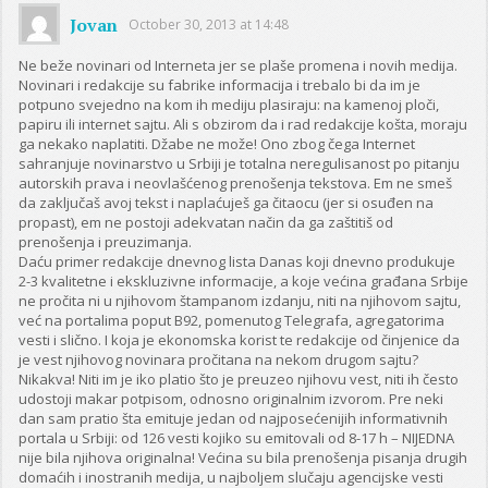
Jovan
October 30, 2013 at 14:48
Ne beže novinari od Interneta jer se plaše promena i novih medija.
Novinari i redakcije su fabrike informacija i trebalo bi da im je
potpuno svejedno na kom ih mediju plasiraju: na kamenoj ploči,
papiru ili internet sajtu. Ali s obzirom da i rad redakcije košta, moraju
ga nekako naplatiti. Džabe ne može! Ono zbog čega Internet
sahranjuje novinarstvo u Srbiji je totalna neregulisanost po pitanju
autorskih prava i neovlašćenog prenošenja tekstova. Em ne smeš
da zaključaš avoj tekst i naplaćuješ ga čitaocu (jer si osuđen na
propast), em ne postoji adekvatan način da ga zaštitiš od
prenošenja i preuzimanja.
Daću primer redakcije dnevnog lista Danas koji dnevno produkuje
2-3 kvalitetne i ekskluzivne informacije, a koje većina građana Srbije
ne pročita ni u njihovom štampanom izdanju, niti na njihovom sajtu,
već na portalima poput B92, pomenutog Telegrafa, agregatorima
vesti i slično. I koja je ekonomska korist te redakcije od činjenice da
je vest njihovog novinara pročitana na nekom drugom sajtu?
Nikakva! Niti im je iko platio što je preuzeo njihovu vest, niti ih često
udostoji makar potpisom, odnosno originalnim izvorom. Pre neki
dan sam pratio šta emituje jedan od najposećenijih informativnih
portala u Srbiji: od 126 vesti kojiko su emitovali od 8-17 h – NIJEDNA
nije bila njihova originalna! Većina su bila prenošenja pisanja drugih
domaćih i inostranih medija, u najboljem slučaju agencijske vesti