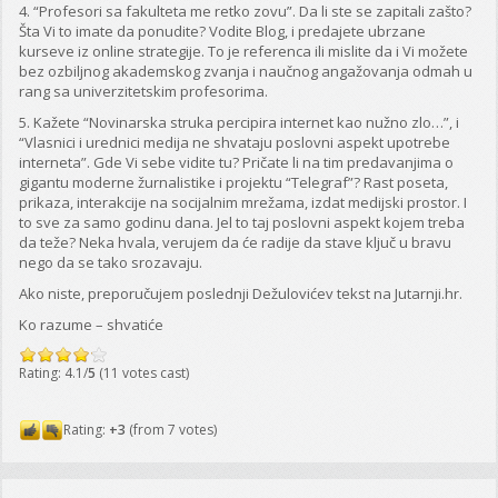
4. “Profesori sa fakulteta me retko zovu”. Da li ste se zapitali zašto?
Šta Vi to imate da ponudite? Vodite Blog, i predajete ubrzane
kurseve iz online strategije. To je referenca ili mislite da i Vi možete
bez ozbiljnog akademskog zvanja i naučnog angažovanja odmah u
rang sa univerzitetskim profesorima.
5. Kažete “Novinarska struka percipira internet kao nužno zlo…”, i
“Vlasnici i urednici medija ne shvataju poslovni aspekt upotrebe
interneta”. Gde Vi sebe vidite tu? Pričate li na tim predavanjima o
gigantu moderne žurnalistike i projektu “Telegraf”? Rast poseta,
prikaza, interakcije na socijalnim mrežama, izdat medijski prostor. I
to sve za samo godinu dana. Jel to taj poslovni aspekt kojem treba
da teže? Neka hvala, verujem da će radije da stave ključ u bravu
nego da se tako srozavaju.
Ako niste, preporučujem poslednji Dežulovićev tekst na Jutarnji.hr.
Ko razume – shvatiće
Rating: 4.1/
5
(11 votes cast)
Rating:
+3
(from 7 votes)