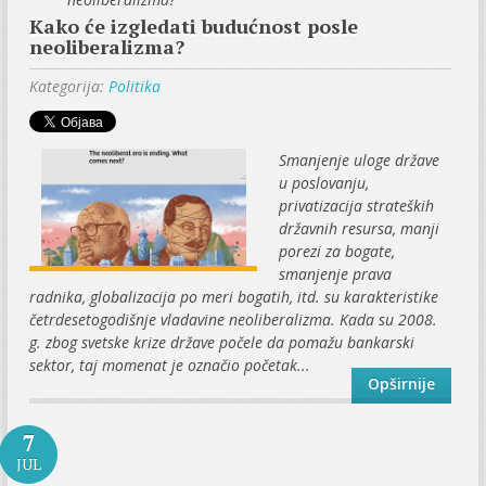
Kako će izgledati budućnost posle
neoliberalizma?
Kategorija:
Politika
Smanjenje uloge države
u poslovanju,
privatizacija strateških
državnih resursa, manji
porezi za bogate,
smanjenje prava
radnika, globalizacija po meri bogatih, itd. su karakteristike
četrdesetogodišnje vladavine neoliberalizma. Kada su 2008.
g. zbog svetske krize države počele da pomažu bankarski
sektor, taj momenat je označio početak...
Opširnije
7
JUL