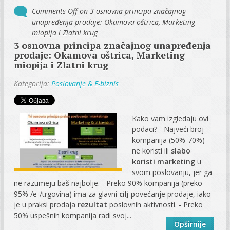
Comments Off
on 3 osnovna principa značajnog
unapređenja prodaje: Okamova oštrica, Marketing
miopija i Zlatni krug
3 osnovna principa značajnog unapređenja
prodaje: Okamova oštrica, Marketing
miopija i Zlatni krug
Kategorija:
Poslovanje & E-biznis
Kako vam izgledaju ovi
podaci? - Najveći broj
kompanija (50%-70%)
ne koristi ili
slabo
koristi marketing
u
svom poslovanju, jer ga
ne razumeju baš najbolje. - Preko 90% kompanija (preko
95% /e-/trgovina) ima za glavni
cilj
povećanje prodaje, iako
je u praksi prodaja
rezultat
poslovnih aktivnosti. - Preko
50% uspešnih kompanija radi svoj...
Opširnije