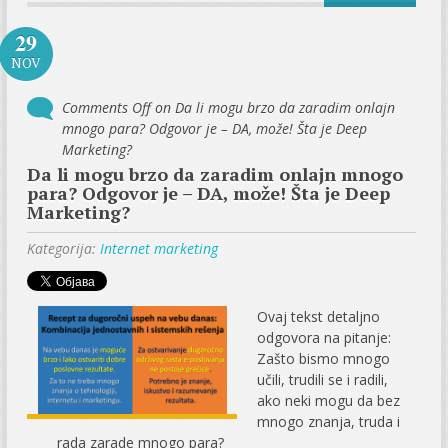
29
NOV
Comments Off
on Da li mogu brzo da zaradim onlajn
mnogo para? Odgovor je – DA, može! Šta je Deep
Marketing?
Da li mogu brzo da zaradim onlajn mnogo
para? Odgovor je – DA, može! Šta je Deep
Marketing?
Kategorija:
Internet marketing
Ovaj tekst detaljno
odgovora na pitanje:
Zašto bismo mnogo
učili, trudili se i radili,
ako neki mogu da bez
mnogo znanja, truda i
rada zarade mnogo para?