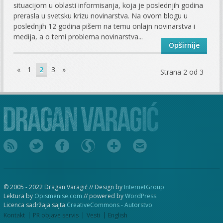
situacijom u oblasti informisanja, koja je poslednjih godina
prerasla u svetsku krizu novinarstva. Na ovom blogu u
poslednjih 12 godina pišem na temu onlajn novinarstva i
medija, a o temi problema novinarstva...
Opširnije
«
1
2
3
»
Strana 2 od 3
© 2005 - 2022 Dragan Varagić // Design by
InternetGroup
Lektura by
Opismenise.com
// powered by
WordPress
Licenca sadržaja sajta
CreativeCommons - Autorstvo
Kontakt
PR objave servis
Vesti
English