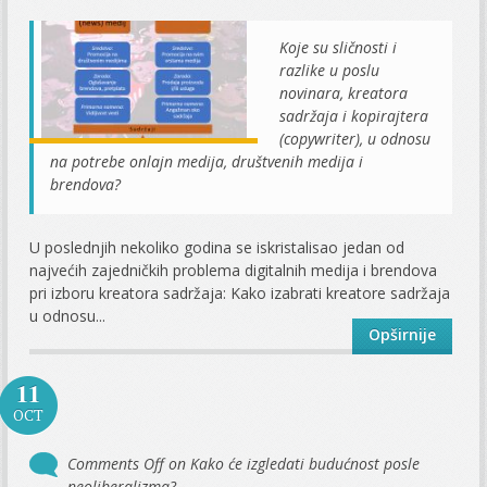
Koje su sličnosti i
razlike u poslu
novinara, kreatora
sadržaja i kopirajtera
(copywriter), u odnosu
na potrebe onlajn medija, društvenih medija i
brendova?
U poslednjih nekoliko godina se iskristalisao jedan od
najvećih zajedničkih problema digitalnih medija i brendova
pri izboru kreatora sadržaja: Kako izabrati kreatore sadržaja
u odnosu...
Opširnije
11
OCT
Comments Off
on Kako će izgledati budućnost posle
neoliberalizma?