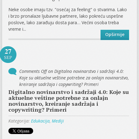
Neke osobe imaju tzv. "osećaj za feeling" o stvarima. Lako
i brzo pronalaze ljubavne partnere, lako pokreću uspešne
poslove, lako zarađuju dosta para… Većini osoba treba
vreme i...
Opširnije
27
SEP
Comments Off
on Digitalno novinarstvo i sadržaji 4.0:
Koje su aktuelne veštine potrebne za onlajn novinarstvo,
kreiranje sadržaja i copywriting? Primeri
Digitalno novinarstvo i sadržaji 4.0: Koje su
aktuelne veštine potrebne za onlajn
novinarstvo, kreiranje sadržaja i
copywriting? Primeri
Kategorija:
Edukacija
,
Mediji