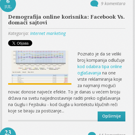
6
9 komentara
JUL
Demografija online korisnika: Facebook Vs.
domaći sajtovi
Kategorija:
Internet marketing
Poznato je da se veliki
broj kompanija odlučuje
kod odabira tipa online
oglašavanja
na one
vrste reklamiranja koje
za najmanji mogući
novac donose najveće efekte. To je danas u većem broju
država na svetu najjednostavnije raditi preko oglašavanja
na Guglu i Fejsbuku - kod Gugla u kontekstu ključnih reči
koje se biraju za postizanje...
Opširnije
23