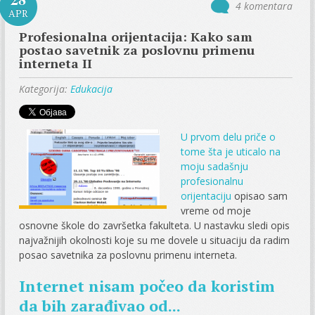
4 komentara
APR
Profesionalna orijentacija: Kako sam
postao savetnik za poslovnu primenu
interneta II
Kategorija:
Edukacija
U prvom delu priče o
tome šta je uticalo na
moju sadašnju
profesionalnu
orijentaciju
opisao sam
vreme od moje
osnovne škole do završetka fakulteta. U nastavku sledi opis
najvažnijih okolnosti koje su me dovele u situaciju da radim
posao savetnika za poslovnu primenu interneta.
Internet nisam počeo da koristim
da bih zarađivao od...