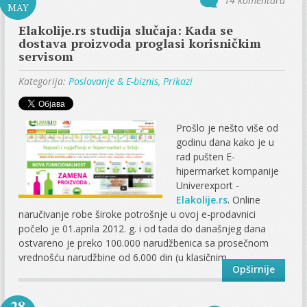
14 komentara
MAY
Elakolije.rs studija slučaja: Kada se
dostava proizvoda proglasi korisničkim
servisom
Kategorija:
Poslovanje & E-biznis
,
Prikazi
Prošlo je nešto više od
godinu dana kako je u
rad pušten E-
hipermarket kompanije
Univerexport -
Elakolije.rs
. Online
naručivanje robe široke potrošnje u ovoj e-prodavnici
počelo je 01.aprila 2012. g. i od tada do današnjeg dana
ostvareno je preko 100.000 narudžbenica sa prosečnom
vrednošću narudžbine od 6.000 din (u klasičnim...
Opširnije
28