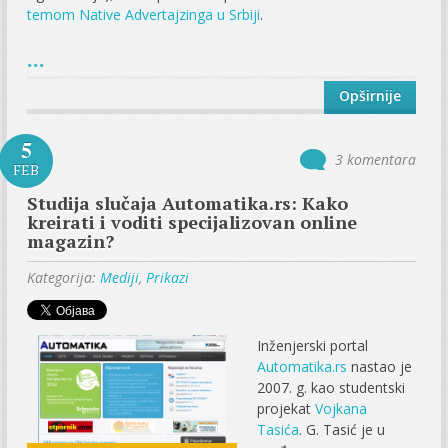
temom Native Advertajzinga u Srbiji
.
...
Opširnije
5
3 komentara
FEB
Studija slučaja Automatika.rs: Kako
kreirati i voditi specijalizovan online
magazin?
Kategorija:
Mediji
,
Prikazi
Inženjerski portal
Automatika.rs
nastao je
2007. g. kao studentski
projekat
Vojkana
Tasića
. G. Tasić je u