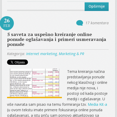
Opširnije
26
17 komentara
FEB
5 saveta za uspešno kreiranje online
ponude oglašavanja i primeri usmeravanja
ponude
Kategorija:
Internet marketing
,
Marketing & PR
Tema kreiranja načina
predstavljanja ponude
nekog klasičnog i online
medija nije nova, i
postoji od kada postoje
mediji i oglašavanje. U
više navrata sam pisao na temu formiranja tzv.
Media Kit-a
(u ovom tekstu imate primere fokusiranja online ponuda
oglašavanja), a istu priču sam ponovo aktuelizovao sa