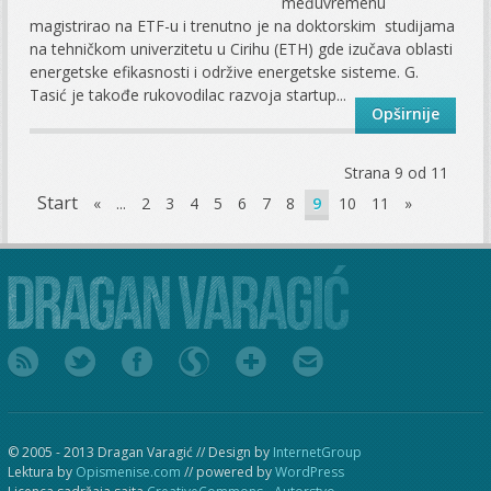
međuvremenu
magistrirao na ETF-u i trenutno je na doktorskim studijama
na tehničkom univerzitetu u Cirihu (ETH) gde izučava oblasti
energetske efikasnosti i održive energetske sisteme. G.
Tasić je takođe rukovodilac razvoja startup...
Opširnije
Strana 9 od 11
Start
«
...
2
3
4
5
6
7
8
9
10
11
»
© 2005 - 2013 Dragan Varagić // Design by
InternetGroup
Lektura by
Opismenise.com
// powered by
WordPress