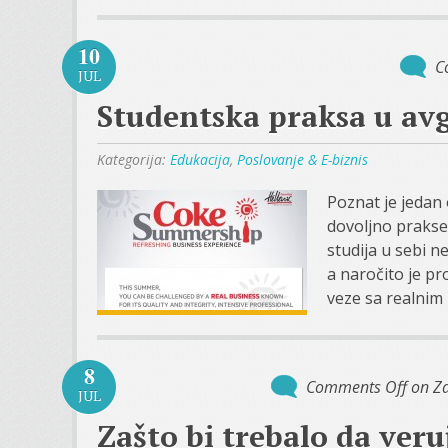
10
C
JUL
Studentska praksa u av
Kategorija:
Edukacija
,
Poslovanje & E-biznis
Poznat je jedan
dovoljno prakse 
studija u sebi 
a naročito je p
veze sa realnim z
8
Comments Off
on Za
JUL
Zašto bi trebalo da ver