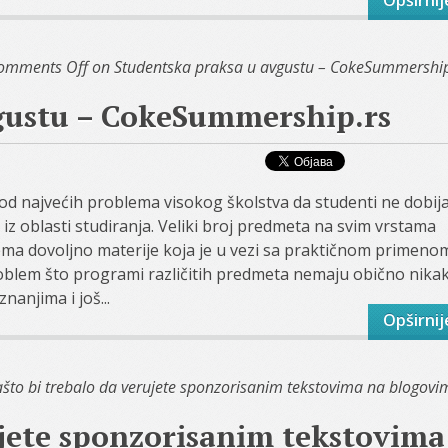
Opširnij
omments Off
on Studentska praksa u avgustu – CokeSummership
gustu – CokeSummership.rs
 od najvećih problema visokog školstva da studenti ne dobij
iz oblasti studiranja. Veliki broj predmeta na svim vrstama
nema dovoljno materije koja je u vezi sa praktičnom primeno
roblem što programi različitih predmeta nemaju obično nika
nanjima i još...
Opširnij
što bi trebalo da verujete sponzorisanim tekstovima na blogovi
ujete sponzorisanim tekstovima