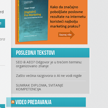
rd
e
ara
Poslednji tekstovi
SEO ili AEO? Odgovor je u trećem terminu:
organizovano znanje
Zašto većina razgovora o AI ne vodi nigde
SUMRAK DIPLOMA, SVITANJE
KOMPETENCIJA
Video predavanja