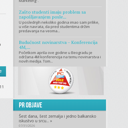
Marketing”.
Zašto studenti imaju problem sa
zapošljavanjem posle...
U poslednjih nekoliko godina imao sam prilike,
u više navrata, da pred studentima držim
predavanja na veoma...
Budućnost novinarstva – Konferencija
o
4M,...
Početkom aprila ove godine u Beogradu je
održana 4M konferencija na temu novinarstva i
novih medija. Tom...
e
 11
PR objave
Šest dana, šest zemalja i jedno balkansko
iskustvo u srcu... »
07/31/2026