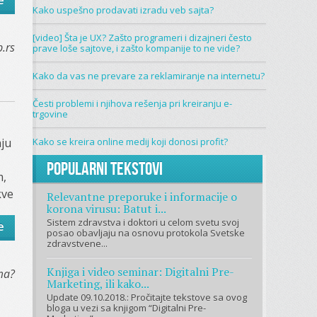
e
Kako uspešno prodavati izradu veb sajta?
[video] Šta je UX? Zašto programeri i dizajneri često
.rs
prave loše sajtove, i zašto kompanije to ne vide?
Kako da vas ne prevare za reklamiranje na internetu?
Česti problemi i njihova rešenja pri kreiranju e-
trgovine
aju
Kako se kreira online medij koji donosi profit?
Popularni tekstovi
m,
kve
Relevantne preporuke i informacije o
korona virusu: Batut i...
Sistem zdravstva i doktori u celom svetu svoj
e
posao obavljaju na osnovu protokola Svetske
zdravstvene...
Knjiga i video seminar: Digitalni Pre-
ma?
Marketing, ili kako...
Update 09.10.2018.: Pročitajte tekstove sa ovog
bloga u vezi sa knjigom “Digitalni Pre-