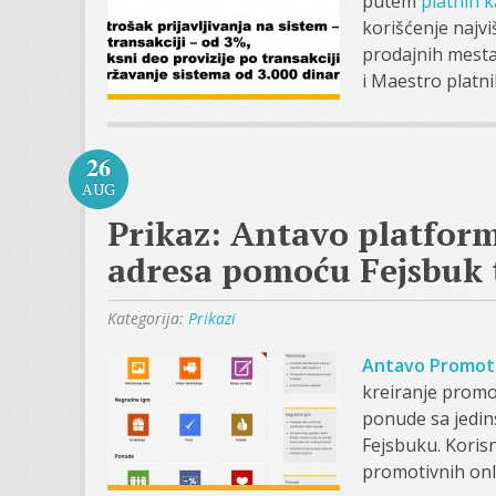
putem
platnih k
korišćenje najv
prodajnih mesta
i Maestro platni
26
AUG
Prikaz: Antavo platform
adresa pomoću Fejsbuk 
Kategorija:
Prikazi
Antavo Promoti
kreiranje promo
ponude sa jedin
Fejsbuku. Korisni
promotivnih onlin