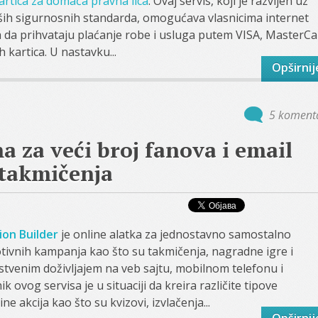
artica za domaća pravna lica
. Ovaj servis, koji je razvijen uz
iših sigurnosnih standarda, omogućava vlasnicima internet
 da prihvataju plaćanje robe i usluga putem VISA, MasterCa
h kartica. U nastavku...
Opširnij
5 koment
a za veći broj fanova i email
takmičenja
on Builder
je online alatka za jednostavno samostalno
tivnih kampanja kao što su takmičenja, nagradne igre i
stvenim doživljajem na veb sajtu, mobilnom telefonu i
k ovog servisa je u situaciji da kreira različite tipove
e akcija kao što su kvizovi, izvlačenja...