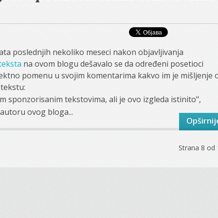
ata poslednjih nekoliko meseci nakon objavljivanja
teksta
na ovom blogu dešavalo se da određeni posetioci
direktno pomenu u svojim komentarima kakvo im je mišljenje 
tekstu:
m sponzorisanim tekstovima, ali je ovo izgleda istinito",
autoru ovog bloga...
Opširnij
Strana 8 od