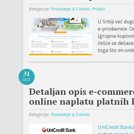
Kategorija:
Poslovanje & E-biznis
,
Prikazi
U Srbiji već du
e-prodavnice. Od
(grupna kupovina 
češće se dešava 
toga što im onlin
31
OCT
Detaljan opis e-commer
online naplatu platnih 
Kategorija:
Poslovanje & E-biznis
UniCredit Bank