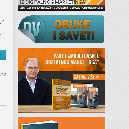
je
e
e
ara