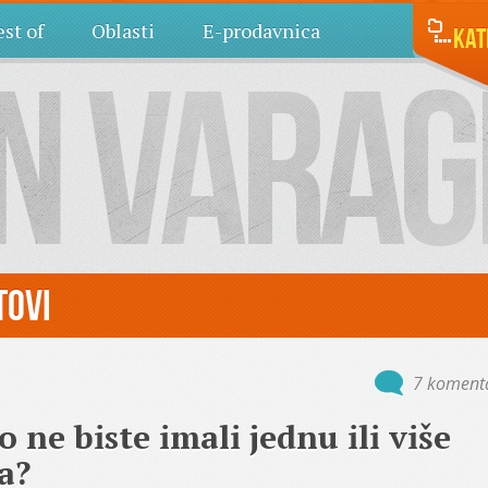
st of
Oblasti
E-prodavnica
Kat
tovi
7 koment
 ne biste imali jednu ili više
a?