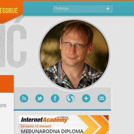
egorije
ara