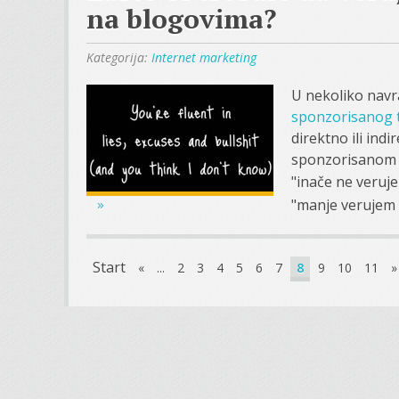
na blogovima?
Kategorija:
Internet marketing
U nekoliko navr
sponzorisanog 
direktno ili in
sponzorisanom 
"inače ne veruje
"manje verujem 
Start
«
...
2
3
4
5
6
7
8
9
10
11
»