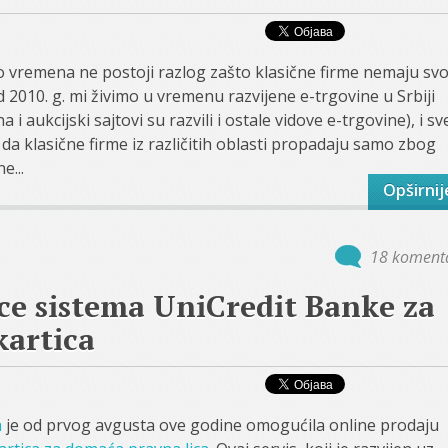
go vremena ne postoji razlog zašto klasične firme nemaju svo
 2010. g. mi živimo u vremenu razvijene e-trgovine u Srbiji
i aukcijski sajtovi su razvili i ostale vidove e-trgovine), i sv
da klasične firme iz različitih oblasti propadaju samo zbog
e...
Opširnij
18 koment
ce sistema UniCredit Banke za
kartica
a
je od prvog avgusta ove godine omogućila online prodaju