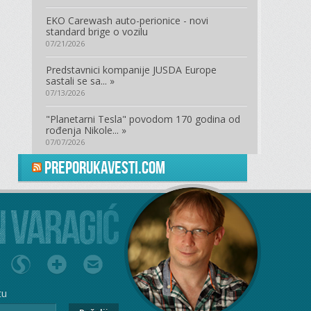
EKO Carewash auto-perionice - novi
standard brige o vozilu
07/21/2026
Predstavnici kompanije JUSDA Europe
sastali se sa... »
07/13/2026
"Planetarni Tesla" povodom 170 godina od
rođenja Nikole... »
07/07/2026
PreporukaVesti.com
tu