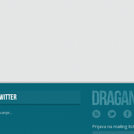
witter
vanje...
Prijava na mailing lis