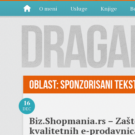
O meni
Usluge
Knjige
Be
Oblast:
Sponzorisani teks
16
DEC
Biz.Shopmania.rs – Zašto
kvalitetnih e-prodavnic