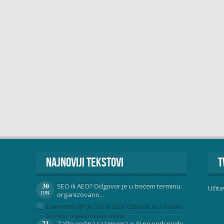
Najnoviji tekstovi
T
30
SEO ili AEO? Odgovor je u trećem terminu:
Učita
JUN
organizovano...
Comments Off
on SEO ili AEO? Odgovor je u trećem
terminu: organizovano znanje
21
Zašto većina razgovora o AI ne vodi nigde