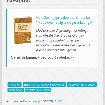
Naručite knjigu, video vodič i obuku
"Modelovanje digitalnog marketinga"!
Modelovanje digitalnog marketinga
vam obezbeđuje brzo usvajanje i
primenu optimalnih pristupa
ostvarenju vaših poslovnih ciljeva, uz
pomoć veštačke inteligencije.
Naručite knjigu, video vodič i obuku.
>>
TAGOVI:
REFORMA FORMALNE EDUKACIJE
RELEVANTNI SADRŽAJI
ŠKOLSTVO
VISOKO ŠKOLSTVO
Autor teksta:
Dragan Varagić
, 30/12/2012,
RSS