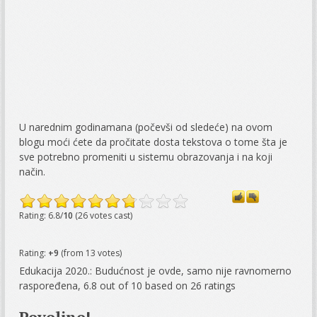
U narednim godinamana (počevši od sledeće) na ovom
blogu moći ćete da pročitate dosta tekstova o tome šta je
sve potrebno promeniti u sistemu obrazovanja i na koji
način.
Rating: 6.8/
10
(26 votes cast)
Rating:
+9
(from 13 votes)
Edukacija 2020.: Budućnost je ovde, samo nije ravnomerno
raspoređena
,
6.8
out of
10
based on
26
ratings
Povoljno!