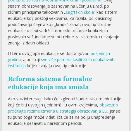
sistem obrazovanja je zasnovan na učenju uz rad, po
sličnim principima takozvanih „
šegrtskih škola
” kao sistem
edukacije koji postoji vekovima. Za razliku od klasičnog
podučavanja šegrta koji „krade” zanat, ovaj tip stručne
edukacije u sebi sadrži i teoretske osnove konkretnih
poslovnih veština koje su potrebne za sistemsko usvajanje
znanja iz datih oblasti.
O temi ovog tipa edukacije se dosta govori
poslednjih
godina
, a postoji
sve više primera kvalitetnih edukativnih
institucija
koje usvajaju ovaj tip edukacije.
Reforma sistema formalne
edukacije koja ima smisla
Ako vas interesuje kako će izgledati budući sistem edukacije
koji će biti usvojen (jednom) i u ovim krajevima,
obavezno
pročitajte rezime izmena u strategiji obrazovanja EU
, jer se
tu puno toga može videti šta će se na polju unapređenja
edukacije dešavati u narednom periodu.