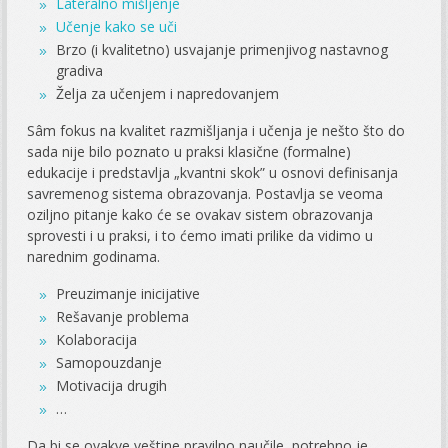
Lateralno mišljenje
Učenje kako se uči
Brzo (i kvalitetno) usvajanje primenjivog nastavnog
gradiva
Želja za učenjem i napredovanjem
Sâm fokus na kvalitet razmišljanja i učenja je nešto što do
sada nije bilo poznato u praksi klasične (formalne)
edukacije i predstavlja „kvantni skok” u osnovi definisanja
savremenog sistema obrazovanja. Postavlja se veoma
oziljno pitanje kako će se ovakav sistem obrazovanja
sprovesti i u praksi, i to ćemo imati prilike da vidimo u
narednim godinama.
Preuzimanje inicijative
Rešavanje problema
Kolaboracija
Samopouzdanje
Motivacija drugih
…
Da bi se ovakve veštine pravilno naučile, potrebno je