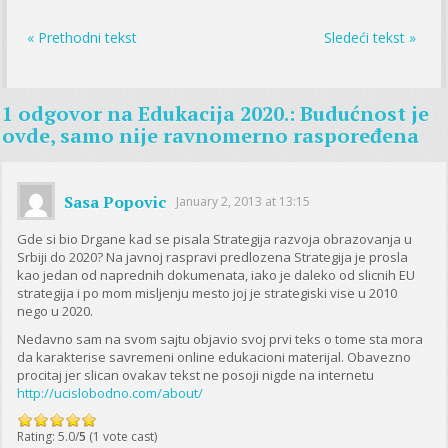
« Prethodni tekst
Sledeći tekst »
1 odgovor na
Edukacija 2020.: Budućnost je
ovde, samo nije ravnomerno raspoređena
Sasa Popovic
January 2, 2013 at 13:15
Gde si bio Drgane kad se pisala Strategija razvoja obrazovanja u
Srbiji do 2020? Na javnoj raspravi predlozena Strategija je prosla
kao jedan od naprednih dokumenata, iako je daleko od slicnih EU
strategija i po mom misljenju mesto joj je strategiski vise u 2010
nego u 2020.
Nedavno sam na svom sajtu objavio svoj prvi teks o tome sta mora
da karakterise savremeni online edukacioni materijal. Obavezno
procitaj jer slican ovakav tekst ne posoji nigde na internetu
http://ucislobodno.com/about/
Rating: 5.0/
5
(1 vote cast)