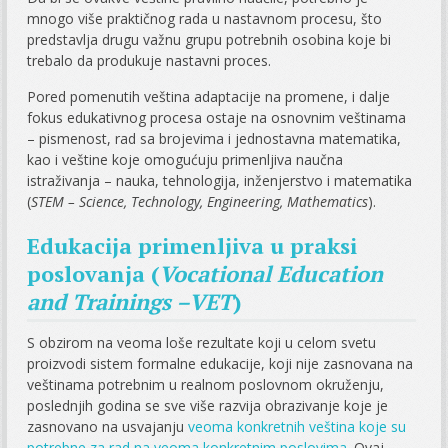
mnogo više praktičnog rada u nastavnom procesu, što
predstavlja drugu važnu grupu potrebnih osobina koje bi
trebalo da produkuje nastavni proces.
Pored pomenutih veština adaptacije na promene, i dalje
fokus edukativnog procesa ostaje na osnovnim veštinama
– pismenost, rad sa brojevima i jednostavna matematika,
kao i veštine koje omogućuju primenljiva naučna
istraživanja – nauka, tehnologija, inženjerstvo i matematika
(
STEM – Science, Technology, Engineering, Mathematics
).
Edukacija primenljiva u praksi
poslovanja (
Vocational Education
and Trainings –VET
)
S obzirom na veoma loše rezultate koji u celom svetu
proizvodi sistem formalne edukacije, koji nije zasnovana na
veštinama potrebnim u realnom poslovnom okruženju,
poslednjih godina se sve više razvija obrazivanje koje je
zasnovano na usvajanju
veoma konkretnih veština koje su
potrebne za rad na veoma konkretnim poslovima
. Ovaj