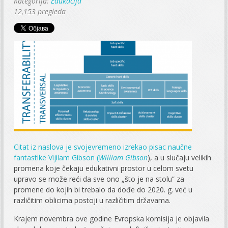
Kategorija:
Edukacija
12,153 pregleda
Citat iz naslova je svojevremeno izrekao pisac naučne
fantastike Vijilam Gibson (
William Gibson
), a u slučaju velikih
promena koje čekaju edukativni prostor u celom svetu
upravo se može reći da sve ono „što je na stolu” za
promene do kojih bi trebalo da dođe do 2020. g. već u
različitim oblicima postoji u različitim državama.
Krajem novembra ove godine Evropska komisija je objavila