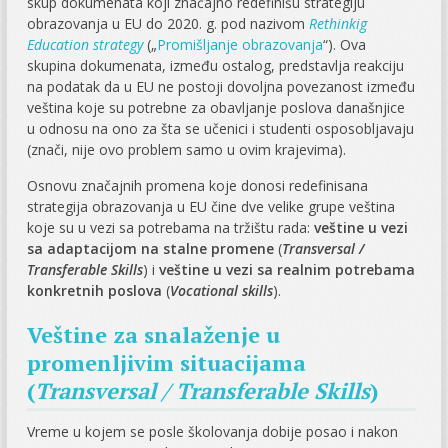
skup dokumenata koji značajno redefinišu strategiju
obrazovanja u EU do 2020. g. pod nazivom
Rethinkig
Education strategy
(„
Promišljanje obrazovanja
“). Ova
skupina dokumenata, između ostalog, predstavlja reakciju
na podatak da u EU ne postoji dovoljna povezanost između
veština koje su potrebne za obavljanje poslova današnjice
u odnosu na ono za šta se učenici i studenti osposobljavaju
(znači, nije ovo problem samo u ovim krajevima).
Osnovu značajnih promena koje donosi redefinisana
strategija obrazovanja u EU čine dve velike grupe veština
koje su u vezi sa potrebama na tržištu rada:
veštine u vezi
sa adaptacijom na stalne promene
(
Transversal /
Transferable Skills
) i
veštine u vezi sa realnim potrebama
konkretnih poslova
(
Vocational skills
).
Veštine za snalaženje u
promenljivim situacijama
(
Transversal / Transferable Skills
)
Vreme u kojem se posle školovanja dobije posao i nakon