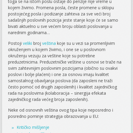
toga se na istom poslu ostaje do penzije nije vreme u
kojem živimo. Promena posla, česte promene u sklopu
postojećeg posla i podizanje zahteva za sve veći broj
sadašnjih poslovnih pozicija jeste stanje koje će se samo
bivati aktuelno u sve većem broju oblasti poslovanja u
narednim godinama…
Postoji
veliki
broj
veština
koje su u vezi sa promenljivim
okruženjem u kojem živimo, i one se u poslovnom
okruženju vezuju za veštine koje su potrebne
preduzetnicima. Preduzetničke veštine u osnovi se traže na
svim zahtevnijim poslovnim pozicijama (obično su ovakvi
poslovi i bolje plaćeni) i one za osnovu imaju kvalitet
samostalnog obavljanja poslova (da zaposleni ne traži
često pomoć od drugih zaposlenih) i kvalitet zajedničkog
rada na poslovima (kolaboracija – sinergija efekata
zajedničkog rada većeg broja zaposlenih).
Neke od osnovnih veština ovog tipa koje neposredno i
posredno pominje strategija obrazovanja u EU:
Kritičko mišljenje