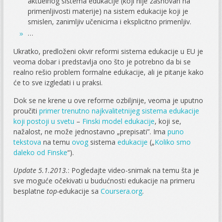
aktuelnog sistema edukacije (koji nije zasnovan na
primenljivosti materije) na sistem edukacije koji je
smislen, zanimljiv učenicima i eksplicitno primenljiv.
…
Ukratko, predloženi okvir reformi sistema edukacije u EU je
veoma dobar i predstavlja ono što je potrebno da bi se
realno rešio problem formalne edukacije, ali je pitanje kako
će to sve izgledati i u praksi.
Dok se ne krene u ove reforme ozbiljnije, veoma je uputno
proučiti
primer trenutno najkvalitetnijeg sistema edukacije
koji postoji u svetu
–
Finski model edukacije
, koji se,
nažalost, ne može jednostavno „prepisati”. Ima
puno
tekstova
na temu
ovog
sistema
edukacije
(„
Koliko smo
daleko od Finske
“).
Update 5.1.2013.
: Pogledajte video-snimak na temu šta je
sve moguće očekivati u budućnosti edukacije na primeru
besplatne
top-
edukacije sa
Coursera.org
.