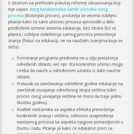
S obzirom na prethodni pokušaj reforme obrazovanja koji
nije uspeo
zbog karakteristika samih učesnika ovog
procesa
(Bolonjski proces), postavlja se veoma ozbiljno
pitanje kako će sami učesnici procesa sprovoditi u delo
predložene izmene sistema edukacije, bez obzira što se
planira i ozbiljna redefinicija samog procesa prenošenja
znanja (fokus na edukaciji, ne na naučnim zvanjima koja se
stiču):
Formiranje programa predmeta ne u cilju prelaženja
određenih oblasti, već npr. šta konkretno učenici mogu
i treba da nauče u određenom uzrastu iz date naučne
oblasti.
Prelazak sa završavanja određene godine edukacije na
završetak usvajanja određenog skupa veština (sâm
proces ovog usvajanja veština ne mora da traje jednu
školsku godinu).
Kvalitet nastavnika sa aspekta efekata prenošenja
konkretnih znanja i veština, odnosno unapređenje
nastavnog procesa sa aspekta njegove primenljivosti u
životu i radu. Pitanje je kako će edukatori preći sa