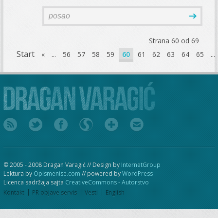
Strana 60 od 69
Start
«
...
56
57
58
59
60
61
62
63
64
65
...
© 2005 - 2008 Dragan Varagić // Design by
InternetGroup
Lektura by
Opismenise.com
// powered by
WordPress
Licenca sadržaja sajta
CreativeCommons - Autorstvo
Kontakt
PR objave servis
Vesti
English