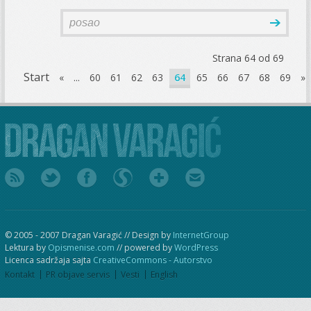
Strana 64 od 69
Start
«
...
60
61
62
63
64
65
66
67
68
69
»
© 2005 - 2007 Dragan Varagić // Design by
InternetGroup
Lektura by
Opismenise.com
// powered by
WordPress
Licenca sadržaja sajta
CreativeCommons - Autorstvo
Kontakt
PR objave servis
Vesti
English