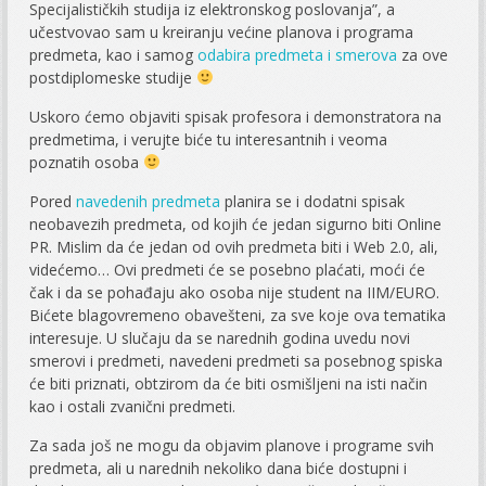
Specijalističkih studija iz elektronskog poslovanja”, a
učestvovao sam u kreiranju većine planova i programa
predmeta, kao i samog
odabira predmeta i smerova
za ove
postdiplomeske studije
Uskoro ćemo objaviti spisak profesora i demonstratora na
predmetima, i verujte biće tu interesantnih i veoma
poznatih osoba
Pored
navedenih predmeta
planira se i dodatni spisak
neobavezih predmeta, od kojih će jedan sigurno biti Online
PR. Mislim da će jedan od ovih predmeta biti i Web 2.0, ali,
videćemo… Ovi predmeti će se posebno plaćati, moći će
čak i da se pohađaju ako osoba nije student na IIM/EURO.
Bićete blagovremeno obavešteni, za sve koje ova tematika
interesuje. U slučaju da se narednih godina uvedu novi
smerovi i predmeti, navedeni predmeti sa posebnog spiska
će biti priznati, obtzirom da će biti osmišljeni na isti način
kao i ostali zvanični predmeti.
Za sada još ne mogu da objavim planove i programe svih
predmeta, ali u narednih nekoliko dana biće dostupni i