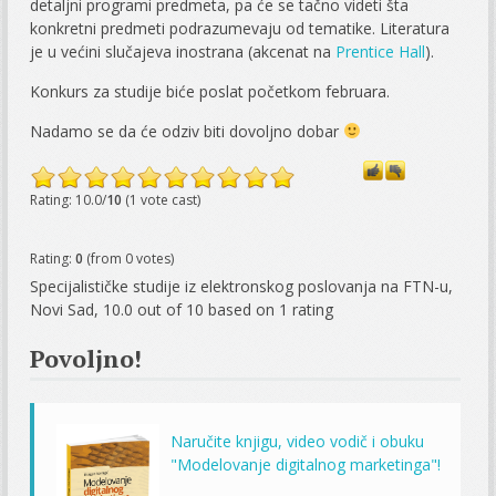
detaljni programi predmeta, pa će se tačno videti šta
konkretni predmeti podrazumevaju od tematike. Literatura
je u većini slučajeva inostrana (akcenat na
Prentice Hall
).
Konkurs za studije biće poslat početkom februara.
Nadamo se da će odziv biti dovoljno dobar
Rating: 10.0/
10
(1 vote cast)
Rating:
0
(from 0 votes)
Specijalističke studije iz elektronskog poslovanja na FTN-u,
Novi Sad
,
10.0
out of
10
based on
1
rating
Povoljno!
Naručite knjigu, video vodič i obuku
"Modelovanje digitalnog marketinga"!