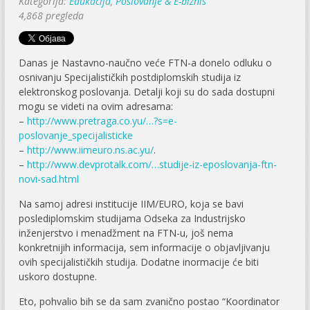
Kategorija:
Edukacija
,
Poslovanje & E-biznis
4,868 pregleda
Danas je Nastavno-naučno veće FTN-a donelo odluku o
osnivanju Specijalističkih postdiplomskih studija iz
elektronskog poslovanja. Detalji koji su do sada dostupni
mogu se videti na ovim adresama:
–
http://www.pretraga.co.yu/…?s=e-
poslovanje_specijalisticke
–
http://www.iimeuro.ns.ac.yu/
.
–
http://www.devprotalk.com/…studije-iz-eposlovanja-ftn-
novi-sad.html
Na samoj adresi institucije IIM/EURO, koja se bavi
poslediplomskim studijama Odseka za Industrijsko
inženjerstvo i menadžment na FTN-u, još nema
konkretnijih informacija, sem informacije o objavljivanju
ovih specijalističkih studija. Dodatne inormacije će biti
uskoro dostupne.
Eto, pohvalio bih se da sam zvanično postao “Koordinator