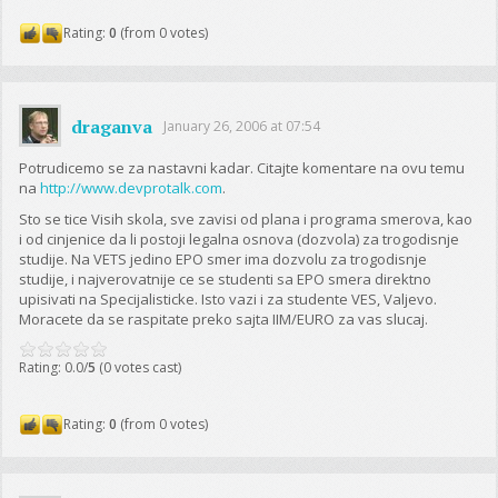
Rating:
0
(from 0 votes)
draganva
January 26, 2006 at 07:54
Potrudicemo se za nastavni kadar. Citajte komentare na ovu temu
na
http://www.devprotalk.com
.
Sto se tice Visih skola, sve zavisi od plana i programa smerova, kao
i od cinjenice da li postoji legalna osnova (dozvola) za trogodisnje
studije. Na VETS jedino EPO smer ima dozvolu za trogodisnje
studije, i najverovatnije ce se studenti sa EPO smera direktno
upisivati na Specijalisticke. Isto vazi i za studente VES, Valjevo.
Moracete da se raspitate preko sajta IIM/EURO za vas slucaj.
Rating: 0.0/
5
(0 votes cast)
Rating:
0
(from 0 votes)