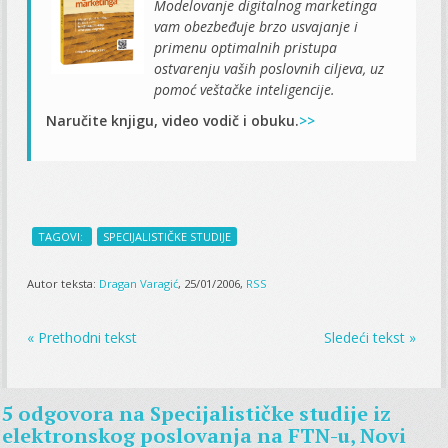
Modelovanje digitalnog marketinga
vam obezbeđuje brzo usvajanje i
primenu optimalnih pristupa
ostvarenju vaših poslovnih ciljeva, uz
pomoć veštačke inteligencije.
Naručite knjigu, video vodič i obuku.
>>
TAGOVI:
SPECIJALISTIČKE STUDIJE
Autor teksta:
Dragan Varagić
, 25/01/2006,
RSS
« Prethodni tekst
Sledeći tekst »
5 odgovora na
Specijalističke studije iz
elektronskog poslovanja na FTN-u, Novi