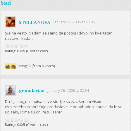
Sad
STELLANOVA
January 25, 2006 at 23:06
Sjajna vesto. Nadam se samo da postoji i dovoljno kvalitetan
nastavni kadar.
Rating: 0.0/
5
(0 votes cast)
Rating:
0
(from 0 votes)
gonadarian
January 26, 2006 at 02:34
Da li je moguce upisati ove studije sa završenom Višom
elektrotehnickom? Koje preduslove je neophodno ispuniti da bi se
upisalo, i cime su oni regulisani?
Rating: 0.0/
5
(0 votes cast)