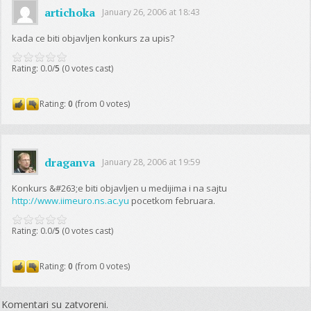
artichoka
January 26, 2006 at 18:43
kada ce biti objavljen konkurs za upis?
Rating: 0.0/
5
(0 votes cast)
Rating:
0
(from 0 votes)
draganva
January 28, 2006 at 19:59
Konkurs &#263;e biti objavljen u medijima i na sajtu
http://www.iimeuro.ns.ac.yu
pocetkom februara.
Rating: 0.0/
5
(0 votes cast)
Rating:
0
(from 0 votes)
Komentari su zatvoreni.