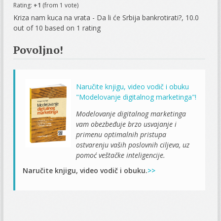
Rating:
+1
(from 1 vote)
Kriza nam kuca na vrata - Da li će Srbija bankrotirati?
,
10.0
out of
10
based on
1
rating
Povoljno!
Naručite knjigu, video vodič i obuku
"Modelovanje digitalnog marketinga"!
Modelovanje digitalnog marketinga
vam obezbeđuje brzo usvajanje i
primenu optimalnih pristupa
ostvarenju vaših poslovnih ciljeva, uz
pomoć veštačke inteligencije.
Naručite knjigu, video vodič i obuku.
>>