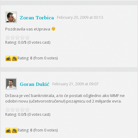
Zoran Torbica
February 20, 2009 at 03:13
Pozdravila vas eUprava
Rating: 0.0/
5
(0 votes cast)
Rating:
0
(from 0 votes)
Goran Dukić
February 21, 2009 at 09:07
Država je već bankrotirala, a to će postati očigledno ako MMF ne
odobri novu (učetvorostručenu!) pozajmicu od 2 milijarde evra.
Rating: 0.0/
5
(0 votes cast)
Rating:
0
(from 0 votes)