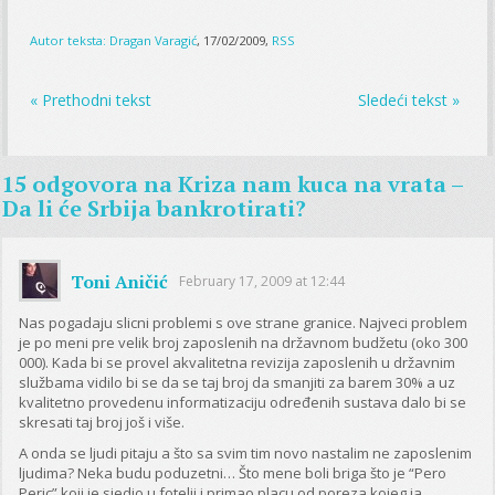
Autor teksta:
Dragan Varagić
, 17/02/2009,
RSS
« Prethodni tekst
Sledeći tekst »
15 odgovora na
Kriza nam kuca na vrata –
Da li će Srbija bankrotirati?
Toni Aničić
February 17, 2009 at 12:44
Nas pogadaju slicni problemi s ove strane granice. Najveci problem
je po meni pre velik broj zaposlenih na državnom budžetu (oko 300
000). Kada bi se provel akvalitetna revizija zaposlenih u državnim
službama vidilo bi se da se taj broj da smanjiti za barem 30% a uz
kvalitetno provedenu informatizaciju određenih sustava dalo bi se
skresati taj broj još i više.
A onda se ljudi pitaju a što sa svim tim novo nastalim ne zaposlenim
ljudima? Neka budu poduzetni… Što mene boli briga što je “Pero
Peric” koji je sjedio u fotelji i primao placu od poreza kojeg ja