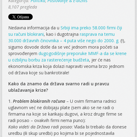
Kategorija:
Politika
,
Poslovanje & E-biznis
8,107 pregleda
Nedavna informacija da u
Srbiji ima preko 58.000 firmi čiji
su računi blokirani
, kao i dugotrajna
rasprava na temu
30.000 državnih činovnika – 4 puta više nego do 2000. g.
(!),
sigurno dovode dotle da se već jednom mora početi sa
sprovođenjem
dugogodišnje preporuke MMF-a da se krene
u ozbiljnu borbu za rasterećenje budžeta
, jer će nas
ekonomska kriza koja dolazi napraviti veoma brzo jednom
od država koje su bankrotirale!
Kako da znamo da država svarno radi u pravcu
ublažavanja krize?
1.
Problem blokiranih računa
– U ovim firmama radnici
uglavnom već ne dobijaju plate (sem ako se ne radi o
firmama na koje se karikaju dugovi, a kroz druge firme se
radi posao – ovakvih firmi nema puno):
Kako videti da Država radi posao
: Vlada bi trebalo da donese
uredbu (ili skup uredbi) po kojima bi se pojednostavila