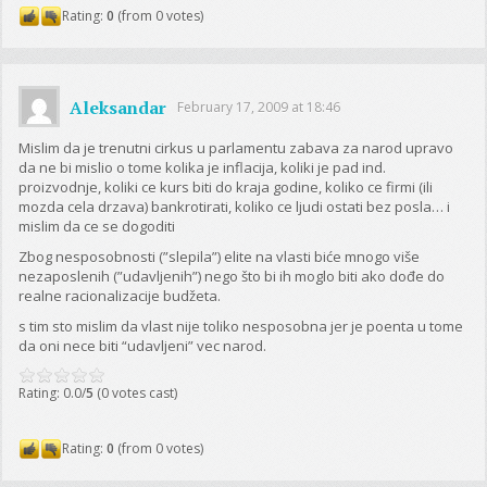
Rating:
0
(from 0 votes)
Aleksandar
February 17, 2009 at 18:46
Mislim da je trenutni cirkus u parlamentu zabava za narod upravo
da ne bi mislio o tome kolika je inflacija, koliki je pad ind.
proizvodnje, koliki ce kurs biti do kraja godine, koliko ce firmi (ili
mozda cela drzava) bankrotirati, koliko ce ljudi ostati bez posla… i
mislim da ce se dogoditi
Zbog nesposobnosti (”slepila”) elite na vlasti biće mnogo više
nezaposlenih (”udavljenih”) nego što bi ih moglo biti ako dođe do
realne racionalizacije budžeta.
s tim sto mislim da vlast nije toliko nesposobna jer je poenta u tome
da oni nece biti “udavljeni” vec narod.
Rating: 0.0/
5
(0 votes cast)
Rating:
0
(from 0 votes)