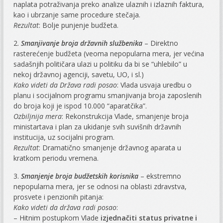
naplata potraživanja preko analize ulaznih i izlaznih faktura,
kao i ubrzanje same procedure stečaja.
Rezultat
: Bolje punjenje budžeta.
2.
Smanjivanje broja državnih službenika
– Direktno
rasterećenje budžeta (veoma nepopularna mera, jer većina
sadašnjih političara ulazi u politiku da bi se “uhlebilo” u
nekoj državnoj agenciji, savetu, UO, i sl.)
Kako videti da Država radi posao
: Vlada usvaja uredbu o
planu i socijalnom programu smanjivanja broja zaposlenih
do broja koji je ispod 10.000 “aparatčika”.
Ozbiljnija mera
: Rekonstrukcija Vlade, smanjenje broja
ministartava i plan za ukidanje svih suvišnih državnih
institucija, uz socijalni program.
Rezultat
: Dramatično smanjenje državnog aparata u
kratkom periodu vremena.
3.
Smanjenje broja budžetskih korisnika
– ekstremno
nepopularna mera, jer se odnosi na oblasti zdravstva,
prosvete i penzionih pitanja:
Kako videti da država radi posao
:
– Hitnim postupkom Vlade
izjednačiti status privatne i