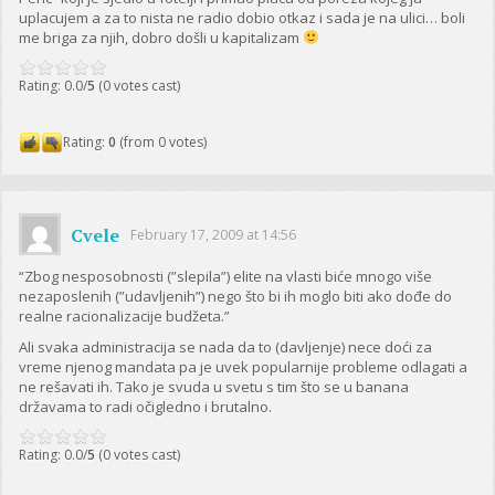
uplacujem a za to nista ne radio dobio otkaz i sada je na ulici… boli
me briga za njih, dobro došli u kapitalizam
Rating: 0.0/
5
(0 votes cast)
Rating:
0
(from 0 votes)
Cvele
February 17, 2009 at 14:56
“Zbog nesposobnosti (”slepila”) elite na vlasti biće mnogo više
nezaposlenih (”udavljenih”) nego što bi ih moglo biti ako dođe do
realne racionalizacije budžeta.”
Ali svaka administracija se nada da to (davljenje) nece doći za
vreme njenog mandata pa je uvek popularnije probleme odlagati a
ne rešavati ih. Tako je svuda u svetu s tim što se u banana
državama to radi očigledno i brutalno.
Rating: 0.0/
5
(0 votes cast)