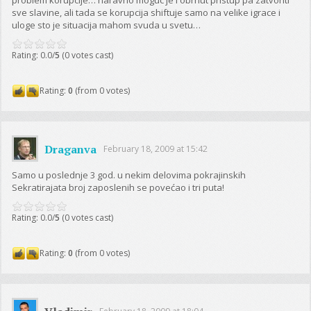
sve slavine, ali tada se korupcija shiftuje samo na velike igrace i
uloge sto je situacija mahom svuda u svetu…
Rating: 0.0/
5
(0 votes cast)
Rating:
0
(from 0 votes)
Draganva
February 18, 2009 at 15:42
Samo u poslednje 3 god. u nekim delovima pokrajinskih
Sekratirajata broj zaposlenih se povećao i tri puta!
Rating: 0.0/
5
(0 votes cast)
Rating:
0
(from 0 votes)