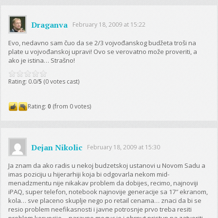
Draganva
February 18, 2009 at 15:22
Evo, nedavno sam čuo da se 2/3 vojvođanskog budžeta troši na
plate u vojvođanskoj upravi! Ovo se verovatno može proveriti, a
ako je istina… Strašno!
Rating: 0.0/
5
(0 votes cast)
Rating:
0
(from 0 votes)
Dejan Nikolic
February 18, 2009 at 15:30
Ja znam da ako radis u nekoj budzetskoj ustanovi u Novom Sadu a
imas poziciju u hijerarhiji koja bi odgovarla nekom mid-
menadzmentu nije nikakav problem da dobijes, recimo, najnoviji
iPAQ, super telefon, notebook najnovije generacije sa 17″ ekranom,
kola… sve placeno skuplje nego po retail cenama… znaci da bi se
resio problem neefikasnosti i javne potrosnje prvo treba resiti
problem korupcije… naravno moguc je i obrnut pristup pa zatvoriti