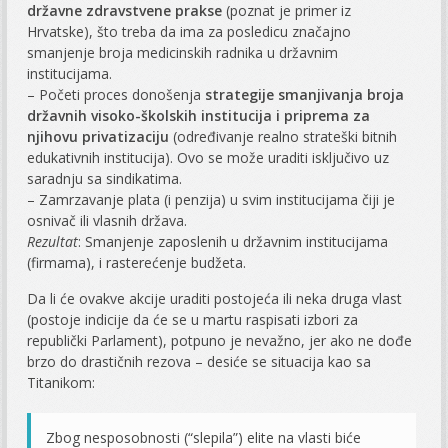
državne zdravstvene prakse
(poznat je primer iz
Hrvatske), što treba da ima za posledicu značajno
smanjenje broja medicinskih radnika u državnim
institucijama.
– Početi proces donošenja
strategije smanjivanja broja
državnih visoko-školskih institucija i priprema za
njihovu privatizaciju
(određivanje realno strateški bitnih
edukativnih institucija). Ovo se može uraditi isključivo uz
saradnju sa sindikatima.
– Zamrzavanje plata (i penzija) u svim institucijama čiji je
osnivač ili vlasnih država.
Rezultat
: Smanjenje zaposlenih u državnim institucijama
(firmama), i rasterećenje budžeta.
Da li će ovakve akcije uraditi postojeća ili neka druga vlast
(postoje indicije da će se u martu raspisati izbori za
republički Parlament), potpuno je nevažno, jer ako ne dođe
brzo do drastičnih rezova – desiće se situacija kao sa
Titanikom:
Zbog nesposobnosti (“slepila”) elite na vlasti biće