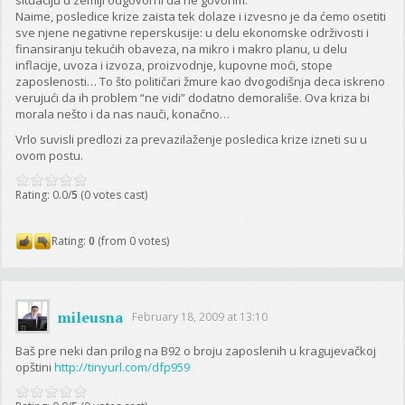
Naime, posledice krize zaista tek dolaze i izvesno je da ćemo osetiti
sve njene negativne reperskusije: u delu ekonomske održivosti i
finansiranju tekućih obaveza, na mikro i makro planu, u delu
inflacije, uvoza i izvoza, proizvodnje, kupovne moći, stope
zaposlenosti… To što političari žmure kao dvogodišnja deca iskreno
verujući da ih problem “ne vidi” dodatno demorališe. Ova kriza bi
morala nešto i da nas nauči, konačno…
Vrlo suvisli predlozi za prevazilaženje posledica krize izneti su u
ovom postu.
Rating: 0.0/
5
(0 votes cast)
Rating:
0
(from 0 votes)
mileusna
February 18, 2009 at 13:10
Baš pre neki dan prilog na B92 o broju zaposlenih u kragujevačkoj
opštini
http://tinyurl.com/dfp959