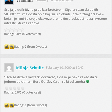
Vladimir
February 18, 2009 at 18:04
Srbija je definitivno pred bankrotstvom! Siguran sam da od tih
58.000 firmi ima dosta onih koji su u blokadi upravo zbog drzave –
koja nije izmirila svoje obaveze prema tim preduzecima za izvrsene
infrastrukturne radove.
Rating: 0.0/
5
(0 votes cast)
Rating:
0
(from 0 votes)
Miloje Sekulic
February 19, 2009 at 10:42
“Ova se država veštački održava”, e da mi je neko rekao da ću
jednom da citriram Boru Đorđevića umro bi od smeha
Rating: 0.0/
5
(0 votes cast)
Rating:
0
(from 0 votes)