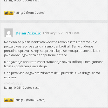
Rating: 0.0/
5
(0 votes cast)
Rating:
0
(from 0 votes)
Dejan Nikolic
February 18, 2009 at 14:04
Ne treba se plasiti bankrota vec izbegavanja istog merama koje
pruzaju vestacki osecaj da nismo bankrotirali. Bankrot donosi
prinudnu upravu i strogi set pravila koja se moraju postovati kao i
jako dobar izgovor za nepopularne poteze.
Izbegavanje bankrota znaci stampanje novca, inflaciju, nesigurnost
trzista i povlacenje investicija.
Ono prvo vise odgovara zdravom delu privrede. Ovo drugo svima
ostalima.
Rating: 0.0/
5
(0 votes cast)
Rating:
0
(from 0 votes)