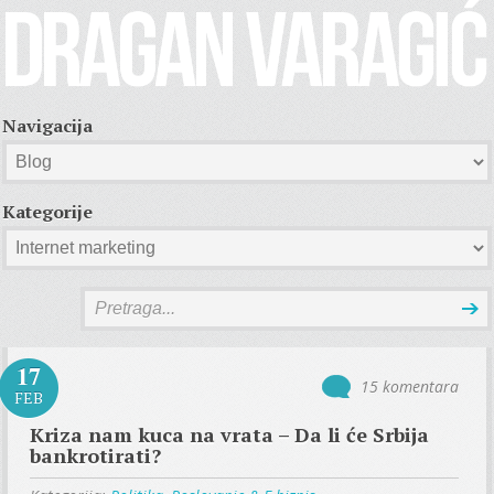
Navigacija
Kategorije
17
15 komentara
FEB
Kriza nam kuca na vrata – Da li će Srbija
bankrotirati?