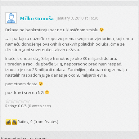
Milko Grmuša
January 3, 2010 at 19:38
Države ne bankrotiraju,bar ne u klasičnom smislu
..ali padaju u dužničko ropstvo prema svojim povjeriocima, koji onda
nameću donošenje ovakvih ili onakvih političkih odluka, čime se
direktno gubi suverenitet takvih država.
Inače, trenutni dug Srbije trenutno je oko 30 milijardi dolara.
Poređenja radi, dug bivše SFRJ, neposredno pred njen raspad,
iznosio je oko 28 milijardi dolara. Zanimljivo, ukupan dug zemalja
nastalih raspadom Juge danas je oko 95 milijardi evra..
pametnom dosta
pozdrav i srecna NG
Rating: 0.0/
5
(0 votes cast)
Rating:
0
(from 0 votes)
Komentari su zatvoreni.