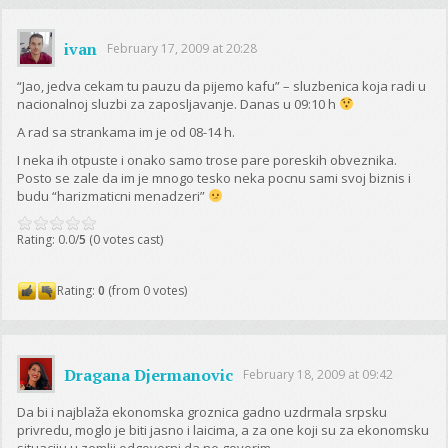
ivan
February 17, 2009 at 20:28
“Jao, jedva cekam tu pauzu da pijemo kafu” – sluzbenica koja radi u
nacionalnoj sluzbi za zaposljavanje. Danas u 09:10 h
A rad sa strankama im je od 08-14 h.
I neka ih otpuste i onako samo trose pare poreskih obveznika.
Posto se zale da im je mnogo tesko neka pocnu sami svoj biznis i
budu “harizmaticni menadzeri”
Rating: 0.0/
5
(0 votes cast)
Rating:
0
(from 0 votes)
Dragana Djermanovic
February 18, 2009 at 09:42
Da bi i najblaža ekonomska groznica gadno uzdrmala srpsku
privredu, moglo je biti jasno i laicima, a za one koji su za ekonomsku
situaciju u zemlji odgovorni da ne govorim.