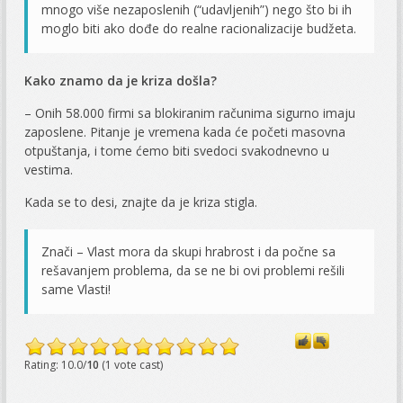
mnogo više nezaposlenih (“udavljenih”) nego što bi ih
moglo biti ako dođe do realne racionalizacije budžeta.
Kako znamo
da je kriza došla?
– Onih 58.000 firmi sa blokiranim računima sigurno imaju
zaposlene. Pitanje je vremena kada će početi masovna
otpuštanja, i tome ćemo biti svedoci svakodnevno u
vestima.
Kada se to desi, znajte da je kriza stigla.
Znači – Vlast mora da skupi hrabrost i da počne sa
rešavanjem problema, da se ne bi ovi problemi rešili
same Vlasti!
Rating: 10.0/
10
(1 vote cast)