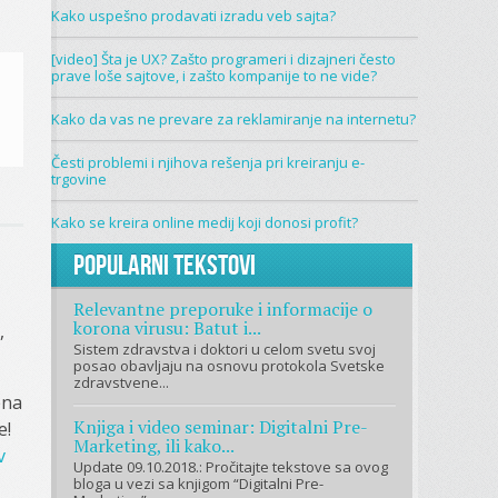
Kako uspešno prodavati izradu veb sajta?
[video] Šta je UX? Zašto programeri i dizajneri često
prave loše sajtove, i zašto kompanije to ne vide?
Kako da vas ne prevare za reklamiranje na internetu?
Česti problemi i njihova rešenja pri kreiranju e-
trgovine
Kako se kreira online medij koji donosi profit?
Popularni tekstovi
Relevantne preporuke i informacije o
korona virusu: Batut i...
,
Sistem zdravstva i doktori u celom svetu svoj
posao obavljaju na osnovu protokola Svetske
zdravstvene...
ena
Knjiga i video seminar: Digitalni Pre-
e!
Marketing, ili kako...
v
Update 09.10.2018.: Pročitajte tekstove sa ovog
bloga u vezi sa knjigom “Digitalni Pre-