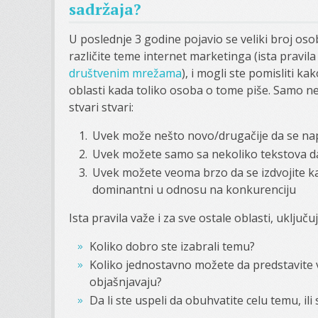
sadržaja?
U poslednje 3 godine pojavio se veliki broj os
različite teme internet marketinga (ista pravila
društvenim mrežama
), i mogli ste pomisliti k
oblasti kada toliko osoba o tome piše. Samo ne
stvari stvari:
Uvek može nešto novo/drugačije da se napi
Uvek možete samo sa nekoliko tekstova d
Uvek možete veoma brzo da se izdvojite 
dominantni u odnosu na konkurenciju
Ista pravila važe i za sve ostale oblasti, uključ
Koliko dobro ste izabrali temu?
Koliko jednostavno možete da predstavite 
objašnjavaju?
Da li ste uspeli da obuhvatite celu temu, i