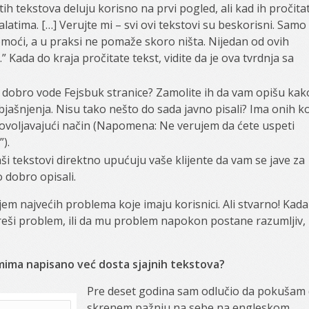
ih tekstova deluju korisno na prvi pogled, ali kad ih pročita
latima. […] Verujte mi – svi ovi tekstovi su beskorisni. Samo
moći, a u praksi ne pomaže skoro ništa. Nijedan od ovih
.” Kada do kraja pročitate tekst, vidite da je ova tvrdnja sa
 dobro vode Fejsbuk stranice? Zamolite ih da vam opišu kak
objašnjenja. Nisu tako nešto do sada javno pisali? Ima onih ko
dovoljavajući način (Napomena: Ne verujem da ćete uspeti
).
vaši tekstovi direktno upućuju vaše klijente da vam se jave za
o dobro opisali.
njem najvećih problema koje imaju korisnici. Ali stvarno! Kada
reši problem, ili da mu problem napokon postane razumljiv, i
mima napisano već dosta sjajnih tekstova?
Pre deset godina sam odlučio da pokušam
skrenem pažnju na sebe na engleskom