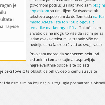
govornom području i napravio sam
blog n
engleskom
sa tim ciljem. Sa dvadesetak
tekstova uspeo sam da dođem tada
na 105
mesto AdAge liste top 150 blogova iz
tematike marketinga i PR-a
. Takođe sam
shvatio da ne mogu to više da radim jer za
jedan ovakav tekst mi je trebalo više od
nedelju dana (a treba živeti od svog rada):
Prvo sam morao da
odaberem neku od
aktuelnih tema
o kojima raspravljaju
najrelevantnije osobe iz te oblasti.
ije tekstove
iz te oblasti da bih uvideo o čemu su sve te
o”
i da osmislim na koji način iz tog ugla posmatranja obrad