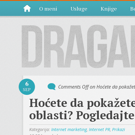
O meni
Usluge
Knjige
Be
6
Comments Off
on Hoćete da pokažete 
SEP
Hoćete da pokažete 
oblasti? Pogledajte
Kategorija:
Internet marketing
,
Internet PR
,
Prikazi