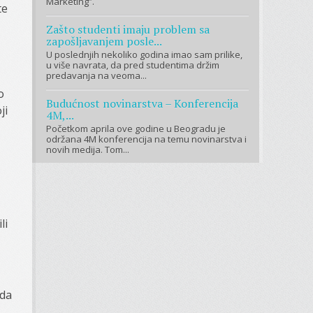
Marketing”.
te
Zašto studenti imaju problem sa
zapošljavanjem posle...
U poslednjih nekoliko godina imao sam prilike,
u više navrata, da pred studentima držim
predavanja na veoma...
o
Budućnost novinarstva – Konferencija
ji
4M,...
Početkom aprila ove godine u Beogradu je
održana 4M konferencija na temu novinarstva i
novih medija. Tom...
li
 da