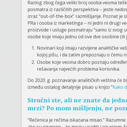
Razlog zbog čega veliki broj osoba veoma teško
posmatra iz različitih perspektiva – jeste nedo
izraz “out-of-the-box” razmišljanje. Poznat j
PRa i osoba iz marketinga – ni jedni ni drugi v
proizvode i usluge posmatraju “samo iz svog u
osobe koje imaju jednu od ove dve osobine (ili j
Novinari koji imaju razvijene analitičke ve
kojoj pišu, i da zatim prepoznaju o čemu nij
Osobe koje veoma dobro poznaju određene 
rešavanja najvećih problema korisnika.
Do 2020. g. poznavanje analitičkih veština će 
između ostalog detaljnije pisao u knjizi “
Kako d
Stručni ste, ali ne znate da jedn
mrzi? Po mom mišljenju, ne pozn
“Rečenica je rečima iskazana misao.” Razumne
ako su pismene – to mogu uraditi i pisanjem. Sv