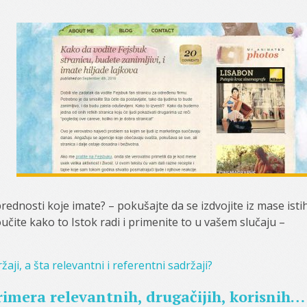
ednosti koje imate? – pokušajte da se izdvojite iz mase isti
čite kako to Istok radi i primenite to u vašem slučaju –
žaji, a šta relevantni i referentni sadržaji?
imera relevantnih, drugačijih, korisnih…