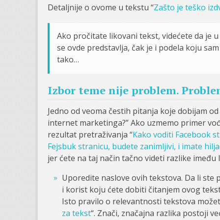
Detaljnije o ovome u tekstu “
Zašto je teško izd
Ako pročitate likovani tekst, videćete da je
se ovde predstavlja, čak je i podela koju sam 
tako…
Izbor teme nije problem. Proble
Jedno od veoma čestih pitanja koje dobijam od
internet marketinga?” Ako uzmemo primer vođenj
rezultat pretraživanja “
Kako voditi Facebook st
Fejsbuk stranicu, budete zanimljivi, i imate hilj
jer ćete na taj način tačno videti razlike imeđu l
Uporedite naslove ovih tekstova. Da li ste 
i korist koju ćete dobiti čitanjem ovog tekst
Isto pravilo o relevantnosti tekstova možet
za tekst
“. Znači, značajna razlika postoji 