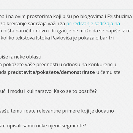
oba i na ovim prostorima koji pišu po blogovima i Fejsbucima
 za kreiranje sadržaja važi i za
priređivanje sadržaja na
ako ništa naročito novo i drugačije ne može da se napiše iz te
koliko tekstova Istoka Pavlovića je pokazalo bar tri
še iz neke oblasti
a pokažete vaše prednosti u odnosu na konkurenciju
kada
predstavite/pokažete/demonstrirate
u čemu ste
ujući i modu i kulinarstvo. Kako se to postiže?
vašu temu i date relevantne primere koji je dodatno
li ste opisali samo neke njene segmente?