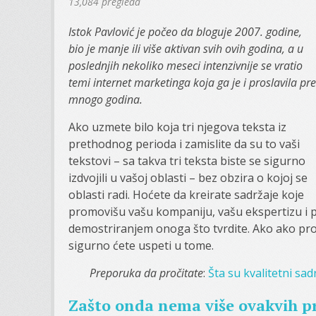
13,084 pregleda
Istok Pavlović je počeo da bloguje 2007. godine,
bio je manje ili više aktivan svih ovih godina, a u
poslednjih nekoliko meseci intenzivnije se vratio
temi internet marketinga koja ga je i proslavila pre
mnogo godina.
Ako uzmete bilo koja tri njegova teksta iz
prethodnog perioda i zamislite da su to vaši
tekstovi – sa takva tri teksta biste se sigurno
izdvojili u vašoj oblasti – bez obzira o kojoj se
oblasti radi. Hoćete da kreirate sadržaje koje
promovišu vašu kompaniju, vašu ekspertizu i pr
demostriranjem onoga što tvrdite. Ako ako prou
sigurno ćete uspeti u tome.
Preporuka da pročitate
:
Šta su kvalitetni sadr
Zašto onda nema više ovakvih pr