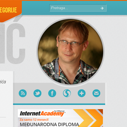
egorije
vića