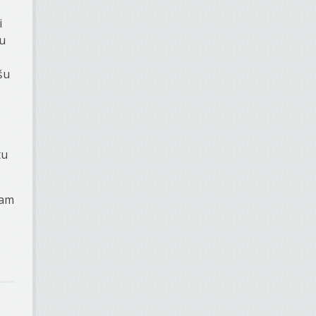
i
lu
šu
tu
sam