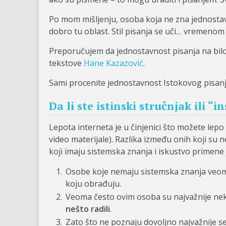
Po mom mišljenju, osoba koja ne zna jednostav
dobro tu oblast. Stil pisanja se uči… vremenom 
Preporučujem da jednostavnost pisanja na bilo
tekstove
Hane Kazazović
.
Sami procenite jednostavnost Istokovog pisan
Da li ste istinski stručnjak ili “
Lepota interneta je u činjenici što možete lepo d
video materijale). Razlika između onih koji su 
koji imaju sistemska znanja i iskustvo primene 
Osobe koje nemaju sistemska znanja veom
koju obrađuju.
Veoma često ovim osoba su najvažnije ne
nešto radili
.
Zato što ne poznaju dovoljno najvažnije s