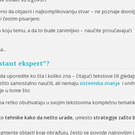
no da objasni i najkomplikovaniju stvar – ne poznaje dovol
i čestim pisanjem.
 koju temu, a da to bude zanimljivo – naučite proučavajući
ja…
instant ekspert”?
a uporedite ko šta i koliko zna – čitajući tekstove (ili gledaj
nešto samostalno naučili, ali nemaju
sistemska znanja
i onih
je u tome što:
a retko obuhvataju u svojim tekstovima kompletnu temati
ke
tehnike kako da nešto urade
, umesto
strategije zašto b
egmente oblasti koje obrađuju, često se povode najnovijim i