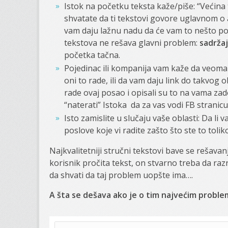
Istok na početku teksta kaže/piše: “Većina t
shvatate da ti tekstovi govore uglavnom o a
vam daju lažnu nadu da će vam to nešto po
tekstova ne rešava glavni problem:
sadržaj
početka tačna.
Pojedinac ili kompanija vam kaže da veoma
oni to rade, ili da vam daju link do takvog 
rade ovaj posao i opisali su to na vama za
“naterati” Istoka da za vas vodi FB stranicu”
Isto zamislite u slučaju vaše oblasti: Da li 
poslove koje vi radite zašto što ste to tolik
Najkvalitetniji stručni tekstovi bave se rešava
korisnik pročita tekst, on stvarno treba da raz
da shvati da taj problem uopšte ima….
A šta se dešava ako je o tim najvećim proble