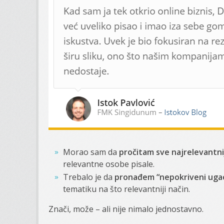
Morao sam da
pročitam sve najrelevantn
relevantne osobe pisale.
Trebalo je da
pronađem “nepokriveni uga
tematiku na što relevantniji način.
Znači, može – ali nije nimalo jednostavno.