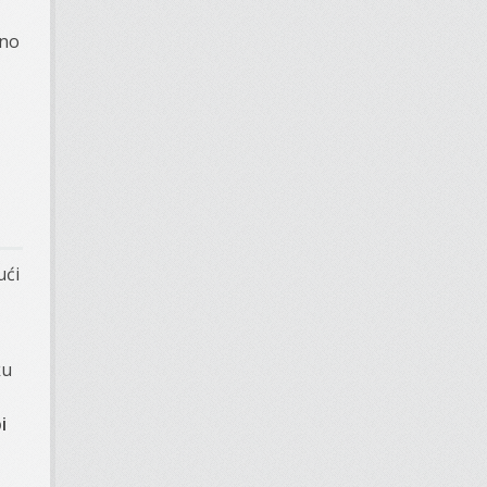
jno
ući
ku
i