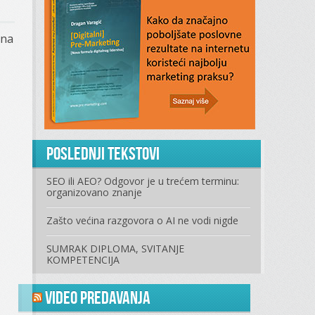
 na
Poslednji tekstovi
SEO ili AEO? Odgovor je u trećem terminu:
organizovano znanje
Zašto većina razgovora o AI ne vodi nigde
SUMRAK DIPLOMA, SVITANJE
KOMPETENCIJA
Video predavanja