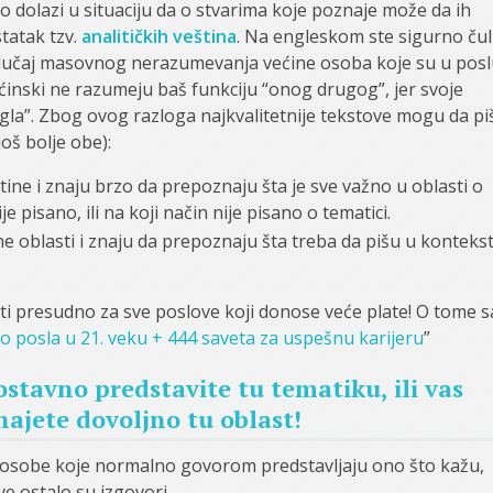
 dolazi u situaciju da o stvarima koje poznaje može da ih
statak tzv.
analitičkih veština
. Na engleskom ste sigurno čul
e slučaj masovnog nerazumevanja većine osoba koje su u pos
ećinski ne razumeju baš funkciju “onog drugog”, jer svoje
gla”. Zbog ovog razloga najkvalitetnije tekstove mogu da pi
oš bolje obe):
štine i znaju brzo da prepoznaju šta je sve važno u oblasti o
e pisano, ili na koji način nije pisano o tematici.
oblasti i znaju da prepoznaju šta treba da pišu u konteks
biti presudno za sve poslove koji donose veće plate! O tome 
o posla u 21. veku + 444 saveta za uspešnu karijeru
”
ostavno predstavite tu tematiku, ili vas
ajete dovoljno tu oblast!
 osobe koje normalno govorom predstavljaju ono što kažu,
e ostalo su izgovori.