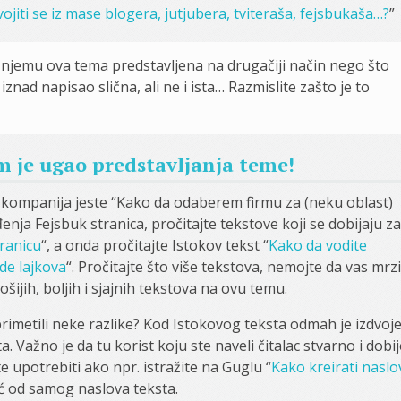
vojiti se iz mase blogera, jutjubera, tviteraša, fejsbukaša…?
”
 u njemu ova tema predstavljena na drugačiji način nego što
iznad napisao slična, ali ne i ista… Razmislite zašto je to
m je ugao predstavljanja teme!
 kompanija jeste “Kako da odaberem firmu za (neku oblast)
a Fejsbuk stranica, pročitajte tekstove koji se dobijaju za
ranicu
“, a onda pročitajte Istokov tekst “
Kako da vodite
ade lajkova
“. Pročitajte što više tekstova, nemojte da vas mrzi
ošijih, boljih i sjajnih tekstova na ovu temu.
primetili neke razlike? Kod Istokovog teksta odmah je izdvoj
a. Važno je da tu korist koju ste naveli čitalac stvarno i dobij
e upotrebiti ako npr. istražite na Guglu “
Kako kreirati naslo
već od samog naslova teksta.