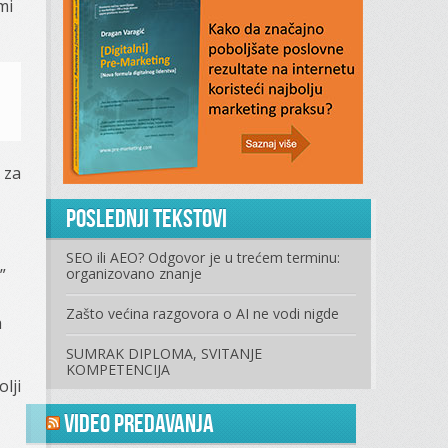
mi
 za
Poslednji tekstovi
SEO ili AEO? Odgovor je u trećem terminu:
”
organizovano znanje
Zašto većina razgovora o AI ne vodi nigde
a
SUMRAK DIPLOMA, SVITANJE
KOMPETENCIJA
olji
Video predavanja