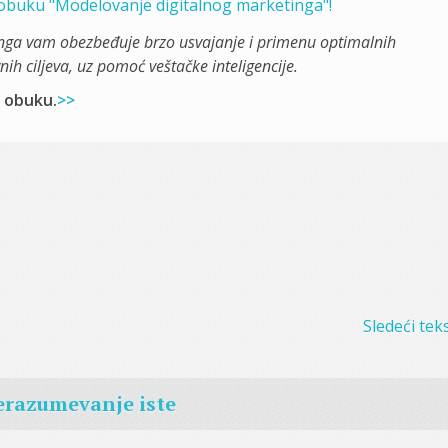
i obuku "Modelovanje digitalnog marketinga"!
nga vam obezbeđuje brzo usvajanje i primenu optimalnih
ih ciljeva, uz pomoć veštačke inteligencije.
i obuku.
>>
Sledeći teks
erazumevanje iste