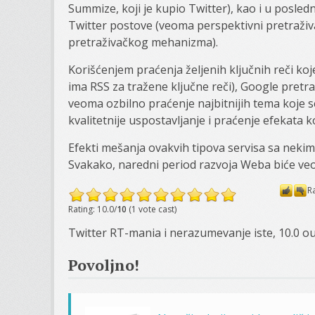
Summize, koji je kupio Twitter), kao i u posled
Twitter postove (veoma perspektivni pretraži
pretraživačkog mehanizma).
Korišćenjem praćenja željenih ključnih reči koj
ima RSS za tražene ključne reči), Google pretrag
veoma ozbilno praćenje najbitnijih tema koje se
kvalitetnije uspostavljanje i praćenje efekata 
Efekti mešanja ovakvih tipova servisa sa neki
Svakako, naredni period razvoja Weba biće v
R
Rating: 10.0/
10
(1 vote cast)
Twitter RT-mania i nerazumevanje iste
,
10.0
ou
Povoljno!