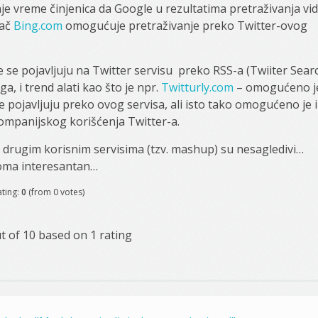
nje vreme činjenica da Google u rezultatima pretraživanja vid
vač
Bing.com
omogućuje pretraživanje preko Twitter-ovog
e se pojavljuju na Twitter servisu preko RSS-a (Twiiter Sear
a, i trend alati kao što je npr.
Twitturly.com
– omogućeno j
 pojavljuju preko ovog servisa, ali isto tako omogućeno je i
kompanijskog korišćenja Twitter-a.
m drugim korisnim servisima (tzv. mashup) su nesagledivi…
eoma interesantan…
ating:
0
(from 0 votes)
t of
10
based on
1
rating