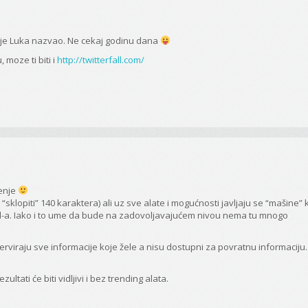
ga je Luka nazvao. Ne cekaj godinu dana
 moze ti biti i
http://twitterfall.com/
ćenje
klopiti” 140 karaktera) ali uz sve alate i mogućnosti javljaju se “mašine” k
ed-a. Iako i to ume da bude na zadovoljavajućem nivou nema tu mnogo
serviraju sve informacije koje žele a nisu dostupni za povratnu informaciju.
tati će biti vidljivi i bez trending alata.