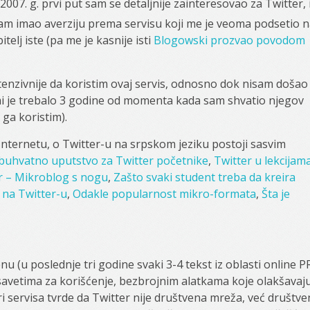
2007. g. prvi put sam se detaljnije zainteresovao za Twitter, 
sam imao averziju prema servisu koji me je veoma podsetio 
elj iste (pa me je kasnije isti
Blogowski prozvao povodom
enzivnije da koristim ovaj servis, odnosno dok nisam došao
mi je trebalo 3 godine od momenta kada sam shvatio njegov
ga koristim).
Internetu, o Twitter-u na srpskom jeziku postoji sasvim
buhvatno uputstvo za Twitter početnike
,
Twitter u lekcijam
r – Mikroblog s nogu
,
Zašto svaki student treba da kreira
 na Twitter-u
,
Odakle popularnost mikro-formata
,
Šta je
 (u poslednje tri godine svaki 3-4 tekst iz oblasti online P
 savetima za korišćenje, bezbrojnim alatkama koje olakšavaj
 servisa tvrde da Twitter nije društvena mreža, već društve