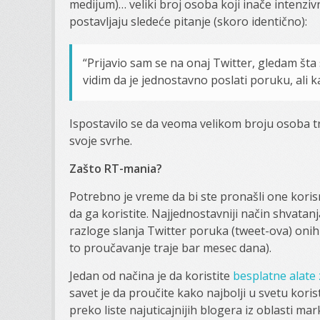
medijum)… veliki broj osoba koji inače intenzivn
postavljaju sledeće pitanje (skoro identično):
“Prijavio sam se na onaj Twitter, gledam šta 
vidim da je jednostavno poslati poruku, ali 
Ispostavilo se da veoma velikom broju osoba t
svoje svrhe.
Zašto RT-mania?
Potrebno je vreme da bi ste pronašli one korisn
da ga koristite. Najjednostavniji način shvatan
razloge slanja Twitter poruka (tweet-ova) onih 
to proučavanje traje bar mesec dana).
Jedan od načina je da koristite
besplatne alate 
savet je da proučite kako najbolji u svetu koris
preko liste najuticajnijih blogera iz oblasti ma