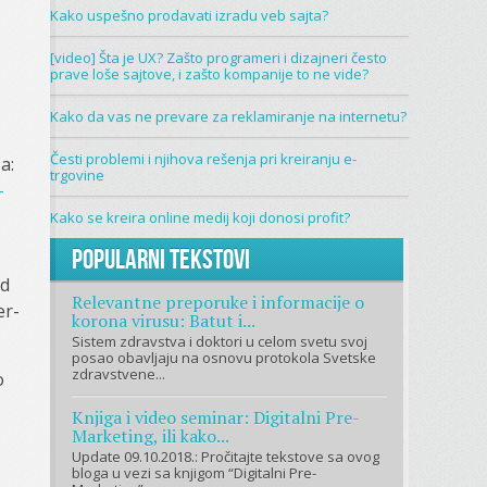
Kako uspešno prodavati izradu veb sajta?
[video] Šta je UX? Zašto programeri i dizajneri često
prave loše sajtove, i zašto kompanije to ne vide?
Kako da vas ne prevare za reklamiranje na internetu?
Česti problemi i njihova rešenja pri kreiranju e-
a:
trgovine
–
Kako se kreira online medij koji donosi profit?
Popularni tekstovi
od
Relevantne preporuke i informacije o
er-
korona virusu: Batut i...
Sistem zdravstva i doktori u celom svetu svoj
posao obavljaju na osnovu protokola Svetske
zdravstvene...
o
Knjiga i video seminar: Digitalni Pre-
Marketing, ili kako...
Update 09.10.2018.: Pročitajte tekstove sa ovog
bloga u vezi sa knjigom “Digitalni Pre-