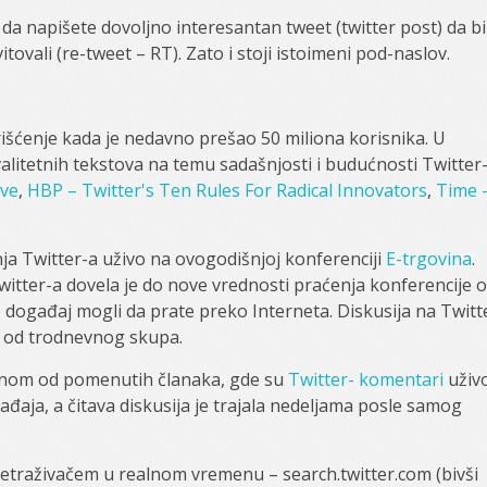
da napišete dovoljno interesantan tweet (twitter post) da bi
vitovali (re-tweet – RT). Zato i stoji istoimeni pod-naslov.
išćenje kada je nedavno prešao 50 miliona korisnika. U
litetnih tekstova na temu sadašnjosti i budućnosti Twitter-
ive
,
HBP – Twitter's Ten Rules For Radical Innovators
,
Time 
a Twitter-a uživo na ovogodišnjoj konferenciji
E-trgovina
.
itter-a dovela je do nove vrednosti praćenja konferencije 
eo događaj mogli da prate preko Interneta. Diskusija na Twitt
e od trodnevnog skupa.
jednom od pomenutih članaka, gde su
Twitter- komentari
uživ
aja, a čitava diskusija je trajala nedeljama posle samog
etraživačem u realnom vremenu – search.twitter.com (bivši