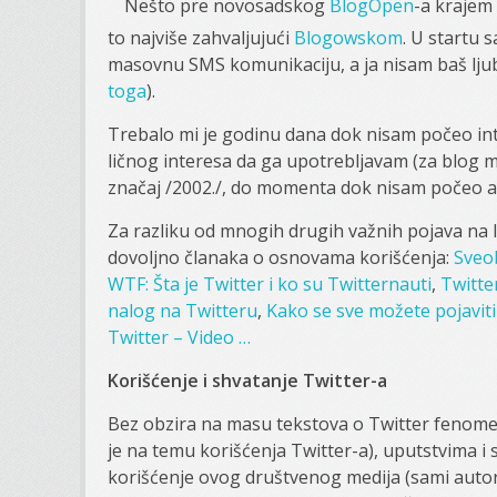
Nešto pre novosadskog
BlogOpen
-a krajem 
to najviše zahvaljujući
Blogowskom
. U startu 
masovnu SMS komunikaciju, a ja nisam baš ljubit
toga
).
Trebalo mi je godinu dana dok nisam počeo int
ličnog interesa da ga upotrebljavam (za blog 
značaj /2002./, do momenta dok nisam počeo a 
Za razliku od mnogih drugih važnih pojava na 
dovoljno članaka o osnovama korišćenja:
Sveo
WTF: Šta je Twitter i ko su Twitternauti
,
Twitte
nalog na Twitteru
,
Kako se sve možete pojaviti
Twitter – Video
…
Korišćenje i shvatanje Twitter-a
Bez obzira na masu tekstova o Twitter fenomenu
je na temu korišćenja Twitter-a), uputstvima i
korišćenje ovog društvenog medija (sami autori