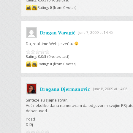
Rating: 0.0/
5
(0 votes cast)
Rating:
0
(from 0 votes)
Dragan Varagić
June 7, 2009 at 14:45
Da, real time Web je već tu
Rating: 0.0/
5
(0 votes cast)
Rating:
0
(from 0 votes)
Dragana Djermanovic
June 8, 2009 at 14:06
Sinteze su sjajna stvar.
Već nekoliko dana nameravam da odgovorim svojim PRijateljim
dobar uvod.
Pozd
D Dj