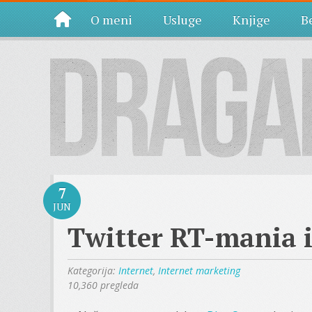
O meni
Usluge
Knjige
Be
7
JUN
Twitter RT-mania i
Kategorija:
Internet
,
Internet marketing
10,360 pregleda