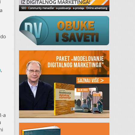
i
na
 do
a
,
R-a
u
ni