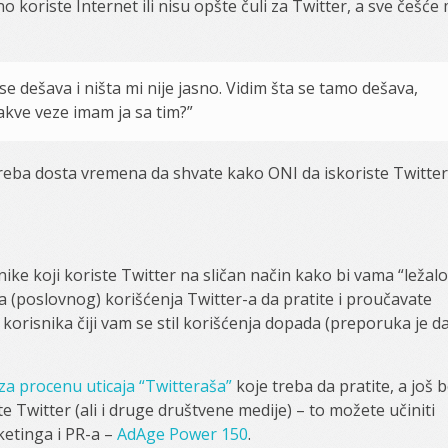
o koriste Internet ili nisu opšte čuli za Twitter, a sve češće 
se dešava i ništa mi nije jasno. Vidim šta se tamo dešava,
kakve veze imam ja sa tim?”
reba dosta vremena da shvate kako ONI da iskoriste Twitter
ike koji koriste Twitter na sličan način kako bi vama “ležalo
ja (poslovnog) korišćenja Twitter-a da pratite i proučavate
korisnika čiji vam se stil korišćenja dopada (preporuka je d
za procenu uticaja “Twitteraša”
koje treba da pratite, a još b
te Twitter (ali i druge društvene medije) – to možete učiniti
rketinga i PR-a –
AdAge Power 150
.