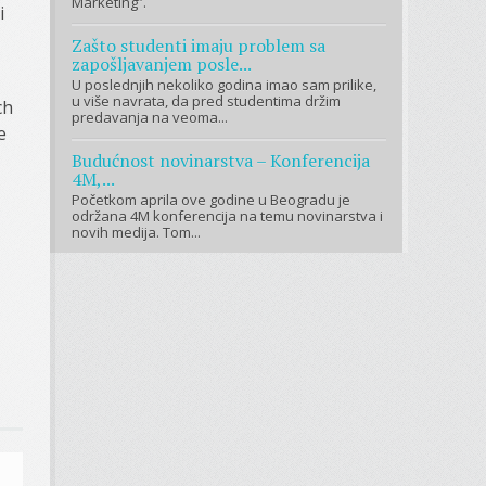
Marketing”.
i
Zašto studenti imaju problem sa
zapošljavanjem posle...
U poslednjih nekoliko godina imao sam prilike,
u više navrata, da pred studentima držim
ch
predavanja na veoma...
e
Budućnost novinarstva – Konferencija
4M,...
Početkom aprila ove godine u Beogradu je
održana 4M konferencija na temu novinarstva i
novih medija. Tom...