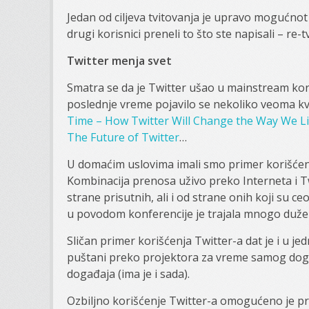
Jedan od ciljeva tvitovanja je upravo mogućnot 
drugi korisnici preneli to što ste napisali – re-t
Twitter menja svet
Smatra se da je Twitter ušao u mainstream kor
poslednje vreme pojavilo se nekoliko veoma kva
Time – How Twitter Will Change the Way We L
The Future of Twitter
…
U domaćim uslovima imali smo primer korišćenj
Kombinacija prenosa uživo preko Interneta i Tw
strane prisutnih, ali i od strane onih koji su c
u povodom konferencije je trajala mnogo duž
Sličan primer korišćenja Twitter-a dat je i u 
puštani preko projektora za vreme samog događ
događaja (ima je i sada).
Ozbiljno korišćenje Twitter-a omogućeno je pr