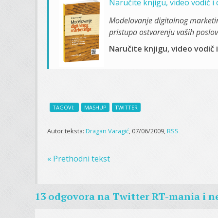
Naručite knjigu, video vodič 
Modelovanje digitalnog marketi
pristupa ostvarenju vaših poslovn
Naručite knjigu, video vodič 
TAGOVI:
MASHUP
TWITTER
Autor teksta:
Dragan Varagić
, 07/06/2009,
RSS
« Prethodni tekst
13 odgovora na
Twitter RT-mania i n