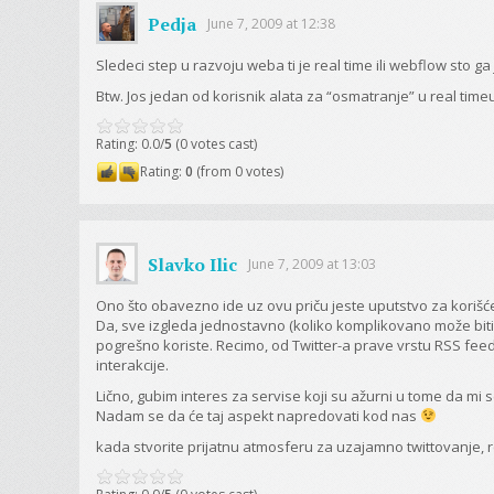
Pedja
June 7, 2009 at 12:38
Sledeci step u razvoju weba ti je real time ili webflow sto 
Btw. Jos jedan od korisnik alata za “osmatranje” u real timeu,
Rating: 0.0/
5
(0 votes cast)
Rating:
0
(from 0 votes)
Slavko Ilic
June 7, 2009 at 13:03
Ono što obavezno ide uz ovu priču jeste uputstvo za koriš
Da, sve izgleda jednostavno (koliko komplikovano može biti “s
pogrešno koriste. Recimo, od Twitter-a prave vrstu RSS fe
interakcije.
Lično, gubim interes za servise koji su ažurni u tome da mi 
Nadam se da će taj aspekt napredovati kod nas
kada stvorite prijatnu atmosferu za uzajamno twittovanje, rezul