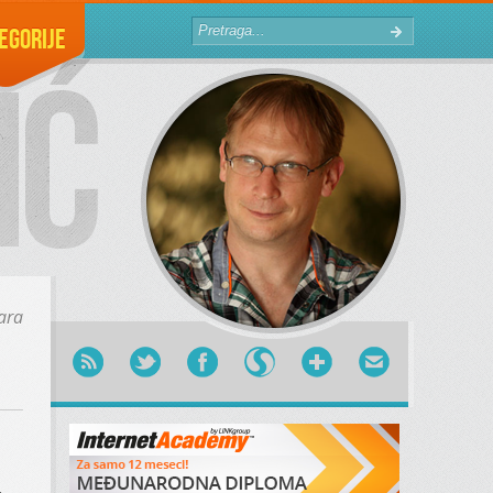
egorije
ara