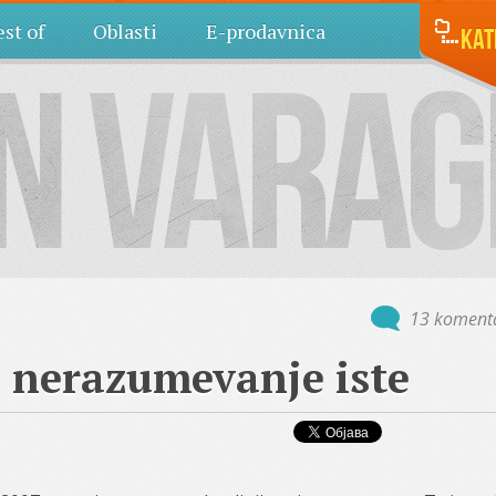
st of
Oblasti
E-prodavnica
Kat
13 koment
 nerazumevanje iste