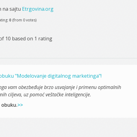
n na sajtu
Etrgovina.org
ating:
0
(from 0 votes)
of
10
based on
1
rating
i obuku "Modelovanje digitalnog marketinga"!
nga vam obezbeđuje brzo usvajanje i primenu optimalnih
ih ciljeva, uz pomoć veštačke inteligencije.
i obuku.
>>