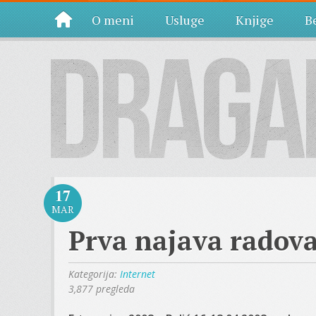
O meni
Usluge
Knjige
Be
17
MAR
Prva najava radova
Kategorija:
Internet
3,877 pregleda