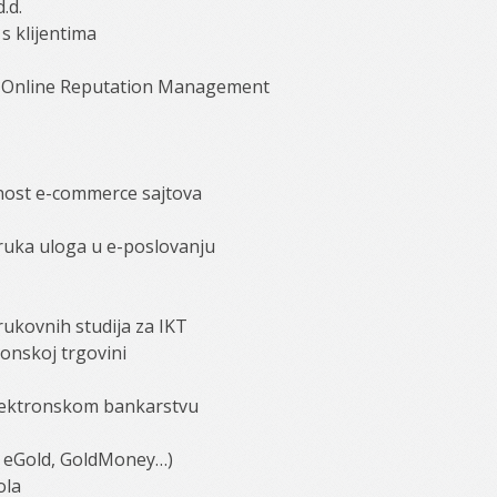
.d.
s klijentima
of Online Reputation Management
lnost e-commerce sajtova
truka uloga u e-poslovanju
rukovnih studija za IKT
onskoj trgovini
elektronskom bankarstvu
d, eGold, GoldMoney…)
ola