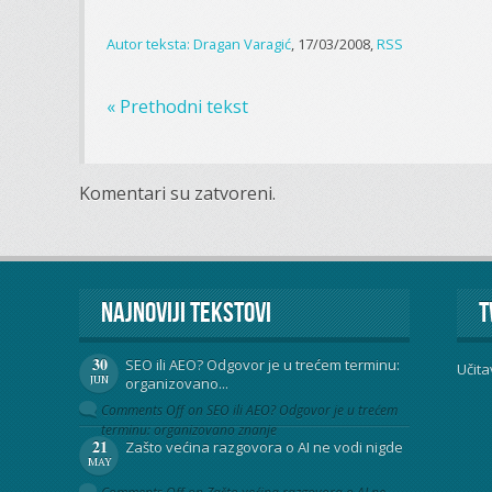
Autor teksta:
Dragan Varagić
, 17/03/2008,
RSS
« Prethodni tekst
Komentari su zatvoreni.
Najnoviji tekstovi
T
30
SEO ili AEO? Odgovor je u trećem terminu:
Učita
JUN
organizovano...
Comments Off
on SEO ili AEO? Odgovor je u trećem
terminu: organizovano znanje
21
Zašto većina razgovora o AI ne vodi nigde
MAY