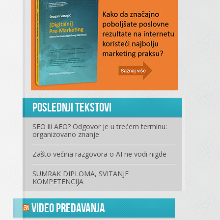
Poslednji tekstovi
SEO ili AEO? Odgovor je u trećem terminu:
organizovano znanje
Zašto većina razgovora o AI ne vodi nigde
SUMRAK DIPLOMA, SVITANJE
KOMPETENCIJA
Video predavanja