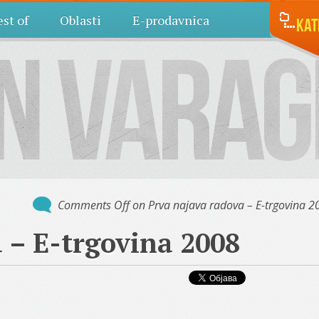
st of
Oblasti
E-prodavnica
Kat
Comments Off
on Prva najava radova – E-trgovina 2
 – E-trgovina 2008