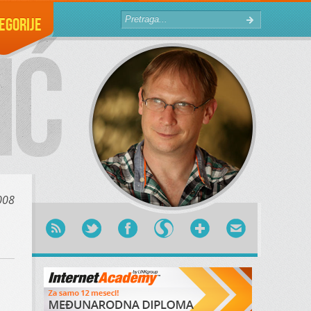
egorije
008