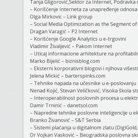
Tanja Gligorović,Sektor za Internet, Podravka d
– Korišćenje Interneta za unapređenje odnosa 
Olga Mirkovic – Link group
– Social Media Optimization as the Segment 
Dragan Varagić – P2 Internet
– Korišćenje Google Analytics u e-trgovini
Vladimir Živaljević – Pakom Internet
– Uticaj informacione arhitekture na profitabi
Marko Bijelić – biznisblog.com
– Eksterni korporativni blogovi i njihova višes
Jelena Mickić – barterspinks.com
– Tehnike napada na učesnike u e-poslovanju
Nenad Kojić, Stevan Veličković, Visoka škola st
– Interoperabilnost poslovnih procesa u elektr
Damir Trninić – danetsol.com
– Napredne tehnike poslovne inteligencije u 
Branko Živanović – S&T Serbia
– Sistemi plaćanja u digitalnom zlatu (DigiGol
Dr Vojkan Vasković – Beogradska poslovna sk