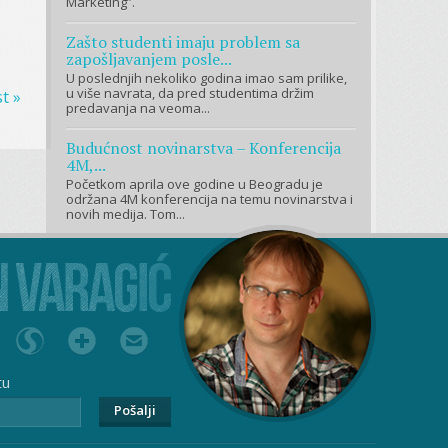
Marketing”.
Zašto studenti imaju problem sa
zapošljavanjem posle...
U poslednjih nekoliko godina imao sam prilike,
u više navrata, da pred studentima držim
t »
predavanja na veoma...
Budućnost novinarstva – Konferencija
4M,...
Početkom aprila ove godine u Beogradu je
održana 4M konferencija na temu novinarstva i
novih medija. Tom...
tu