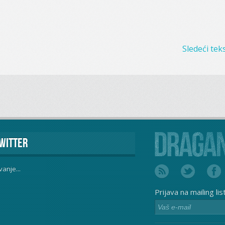
Sledeći teks
witter
vanje...
Prijava na mailing lis