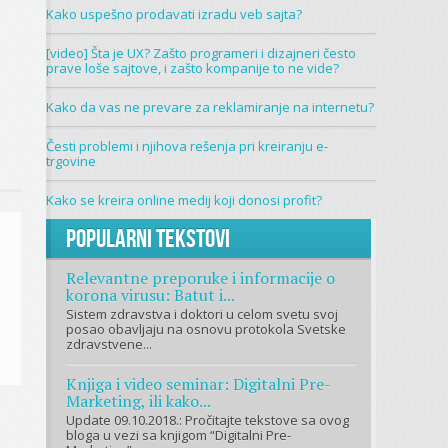
Kako uspešno prodavati izradu veb sajta?
[video] Šta je UX? Zašto programeri i dizajneri često
prave loše sajtove, i zašto kompanije to ne vide?
Kako da vas ne prevare za reklamiranje na internetu?
Česti problemi i njihova rešenja pri kreiranju e-
trgovine
Kako se kreira online medij koji donosi profit?
Popularni tekstovi
Relevantne preporuke i informacije o
korona virusu: Batut i...
Sistem zdravstva i doktori u celom svetu svoj
posao obavljaju na osnovu protokola Svetske
zdravstvene...
Knjiga i video seminar: Digitalni Pre-
Marketing, ili kako...
Update 09.10.2018.: Pročitajte tekstove sa ovog
bloga u vezi sa knjigom “Digitalni Pre-