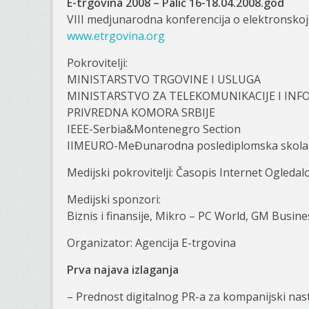
E-trgovina 2008 – Palić 16-18.04.2008.god
VIII medjunarodna konferencija o elektronskoj
www.etrgovina.org
Pokrovitelji:
MINISTARSTVO TRGOVINE I USLUGA
MINISTARSTVO ZA TELEKOMUNIKACIJE I IN
PRIVREDNA KOMORA SRBIJE
IEEE-Serbia&Montenegro Section
IIMEURO-MeĐunarodna poslediplomska skola
Medijski pokrovitelji: Časopis Internet Ogledal
Medijski sponzori:
Biznis i finansije, Mikro – PC World, GM Busines
Organizator: Agencija E-trgovina
Prva najava izlaganja
– Prednost digitalnog PR-a za kompanijski nas