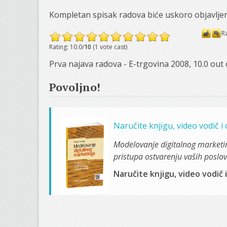
Kompletan spisak radova biće uskoro objavlje
R
Rating: 10.0/
10
(1 vote cast)
Prva najava radova - E-trgovina 2008
,
10.0
out 
Povoljno!
Naručite knjigu, video vodič 
Modelovanje digitalnog marketi
pristupa ostvarenju vaših poslovn
Naručite knjigu, video vodič 