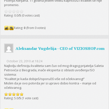
Picerija Adrijana. 11 godina jedem veliku kapricozu i kvalitet se nije
promenio.
Rating: 0.0/
5
(0 votes cast)
Rating:
0
(from 0 votes)
Aleksandar Vugdelija - CEO of VIZIOSHOP.com
October 23, 2010 at 18:24
Najbolju definiciju kvaliteta sam čuo od mog dragog prijatelja Saleta
Petrovića iz Beograda, inače eksperta iz oblasti uvođenja ISO
sistema:
“Kvalitet je kada dobiješ/isporučiš više od očekivanog!”
Mislim da je ovo potvrda jer si upravo dobio kontra – manje od
očekivanog.
Rating: 5.0/
5
(1 vote cast)