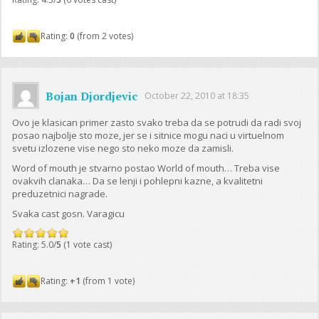
Rating:
0
(from 2 votes)
Bojan Djordjevic
October 22, 2010 at 18:35
Ovo je klasican primer zasto svako treba da se potrudi da radi svoj
posao najbolje sto moze, jer se i sitnice mogu naci u virtuelnom
svetu izlozene vise nego sto neko moze da zamisli.
Word of mouth je stvarno postao World of mouth… Treba vise
ovakvih clanaka… Da se lenji i pohlepni kazne, a kvalitetni
preduzetnici nagrade.
Svaka cast gosn. Varagicu
Rating: 5.0/
5
(1 vote cast)
Rating:
+1
(from 1 vote)