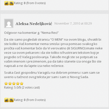
Rating:
0
(from 0 votes)
Aleksa Nedeljković
November 7, 2010 at 00:29
Odgovor na komentar g. “Nema Reci”
Da ste samo pogledali stranicu “O MENI” na ovom blogu, shvatili bi
ste koliko Vaš komentar nema smisla i prva pomisao svakog ko
pročita vaš komentar biće da Vi verovatno (ili SIGURNO) imate neke
veze sa ovom pekarom i da ste toliko isfrustrirani tekstom koji je
pogodio srž Vašeg poslovanja. Takođe mogli ste se potpisati sa
vašim imenom i prezimenom, pa da tako stanete iza onoga što ste
napisali a ne da lajete iza neke rečenice.
Svaka čast gospodinu Varagiću na dobrom primeru i sam sam se
uverio u tačnost ovog teksta jer sam i sam iz Novog Sada.
Rating: 5.0/
5
(2 votes cast)
Rating:
0
(from 0 votes)