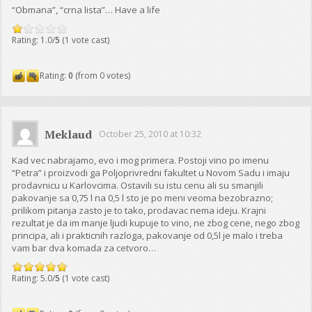
“Obmana”, “crna lista”… Have a life
Rating: 1.0/
5
(1 vote cast)
Rating:
0
(from 0 votes)
Meklaud
October 25, 2010 at 10:32
Kad vec nabrajamo, evo i mog primera. Postoji vino po imenu
“Petra” i proizvodi ga Poljoprivredni fakultet u Novom Sadu i imaju
prodavnicu u Karlovcima. Ostavili su istu cenu ali su smanjili
pakovanje sa 0,75 l na 0,5 l sto je po meni veoma bezobrazno;
prilikom pitanja zasto je to tako, prodavac nema ideju. Krajni
rezultat je da im manje ljudi kupuje to vino, ne zbog cene, nego zbog
principa, ali i prakticnih razloga, pakovanje od 0,5l je malo i treba
vam bar dva komada za cetvoro…
Rating: 5.0/
5
(1 vote cast)