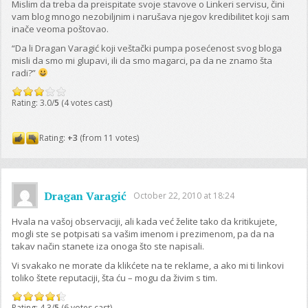
Mislim da treba da preispitate svoje stavove o Linkeri servisu, čini
vam blog mnogo nezobiljnim i narušava njegov kredibilitet koji sam
inače veoma poštovao.
“Da li Dragan Varagić koji veštački pumpa posećenost svog bloga
misli da smo mi glupavi, ili da smo magarci, pa da ne znamo šta
radi?”
Rating: 3.0/
5
(4 votes cast)
Rating:
+3
(from 11 votes)
Dragan Varagić
October 22, 2010 at 18:24
Hvala na vašoj observaciji, ali kada već želite tako da kritikujete,
mogli ste se potpisati sa vašim imenom i prezimenom, pa da na
takav način stanete iza onoga što ste napisali.
Vi svakako ne morate da klikćete na te reklame, a ako mi ti linkovi
toliko štete reputaciji, šta ću – mogu da živim s tim.
Rating: 4.3/
5
(6 votes cast)