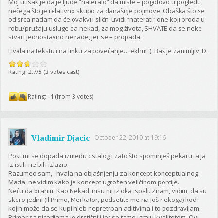
Moj utisak je da je ljude “nateralo” da misle – pogotovo u pogledu
nečega što je relativno skupo za današnje pojmove. Obaška što se
od srca nadam da će ovakvi i slični uvidi “naterati” one koji prodaju
robu/pružaju usluge da nekad, za mog života, SHVATE da se neke
stvari jednostavno ne rade, jer se – propada.
Hvala na tekstu i na linku za povećanje… ekhm :). Baš je zanimljiv :D.
Rating: 2.7/
5
(3 votes cast)
Rating:
-1
(from 3 votes)
Vladimir Djacic
October 22, 2010 at 19:16
Post mi se dopada između ostalog i zato što spominješ pekaru, a ja
iz istih ne bih izlazio.
Razumeo sam, i hvala na objašnjenju za koncept konceptualnog.
Mada, ne vidim kako je koncept ugrožen veličinom porcije.
Neću da branim Kao Nekad, nisu mi iz oka ispali. Znam, vidim, da su
skoro jedini (Il Primo, Merkator, podsetite me na još nekoga) kod
kojih može da se kupi hleb nepretrpan aditivima i to pozdravljam.
Primer sa picerijama je drstičniji jer se tamo igraju kvalitetom. Ovi