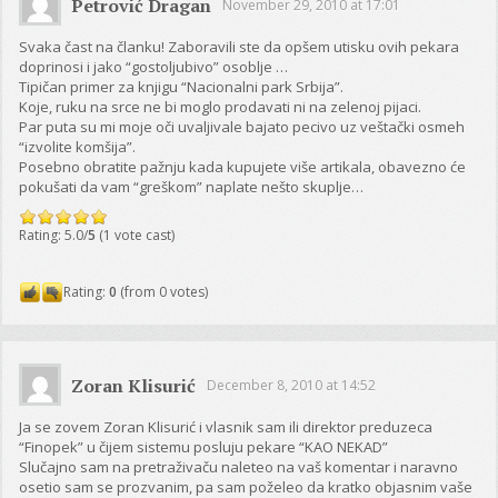
Petrović Dragan
November 29, 2010 at 17:01
Svaka čast na članku! Zaboravili ste da opšem utisku ovih pekara
doprinosi i jako “gostoljubivo” osoblje …
Tipičan primer za knjigu “Nacionalni park Srbija”.
Koje, ruku na srce ne bi moglo prodavati ni na zelenoj pijaci.
Par puta su mi moje oči uvaljivale bajato pecivo uz veštački osmeh
“izvolite komšija”.
Posebno obratite pažnju kada kupujete više artikala, obavezno će
pokušati da vam “greškom” naplate nešto skuplje…
Rating: 5.0/
5
(1 vote cast)
Rating:
0
(from 0 votes)
Zoran Klisurić
December 8, 2010 at 14:52
Ja se zovem Zoran Klisurić i vlasnik sam ili direktor preduzeca
“Finopek” u čijem sistemu posluju pekare “KAO NEKAD”
Slučajno sam na pretraživaču naleteo na vaš komentar i naravno
osetio sam se prozvanim, pa sam poželeo da kratko objasnim vaše