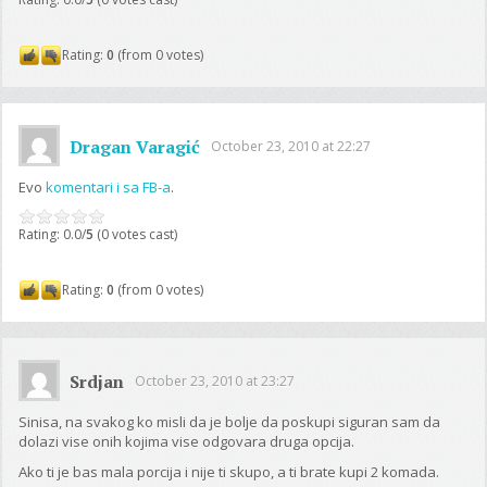
Rating:
0
(from 0 votes)
Dragan Varagić
October 23, 2010 at 22:27
Evo
komentari i sa FB-a
.
Rating: 0.0/
5
(0 votes cast)
Rating:
0
(from 0 votes)
Srdjan
October 23, 2010 at 23:27
Sinisa, na svakog ko misli da je bolje da poskupi siguran sam da
dolazi vise onih kojima vise odgovara druga opcija.
Ako ti je bas mala porcija i nije ti skupo, a ti brate kupi 2 komada.