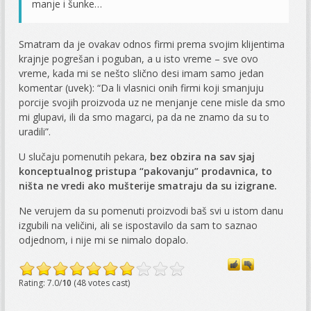
manje i šunke…
Smatram da je ovakav odnos firmi prema svojim klijentima
krajnje pogrešan i poguban, a u isto vreme – sve ovo
vreme, kada mi se nešto slično desi imam samo jedan
komentar (uvek): “Da li vlasnici onih firmi koji smanjuju
porcije svojih proizvoda uz ne menjanje cene misle da smo
mi glupavi, ili da smo magarci, pa da ne znamo da su to
uradili”.
U slučaju pomenutih pekara,
bez obzira na sav sjaj
konceptualnog pristupa “pakovanju” prodavnica, to
ništa ne vredi ako mušterije smatraju da su izigrane.
Ne verujem da su pomenuti proizvodi baš svi u istom danu
izgubili na veličini, ali se ispostavilo da sam to saznao
odjednom, i nije mi se nimalo dopalo.
Rating: 7.0/
10
(48 votes cast)