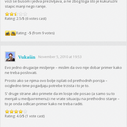
vozi se busom i jedva prezivljava, a ne zbog toga sto je kukuruzni
stapic manji nego ranije.
Rating: 2.5/
5
(6 votes cast)
Rating:
-5
(from 9 votes)
Vukašin
November 5, 2010 at 19:53
Evo jedno drugacije misljenje – mislim da ovo nije dobar primer kako
ne treba poslovati.
Prosto ako se njima ovo bolje isplati od prethodnih porcija –
ocigledno time pogadjaju potrebe trzista i to je to.
S’ druge strane ako primete da im losije ide posao (a samo su to
menjali u medjuvremenu) i ne vrate situaciju na prethodno stanje –
to je onda odlican primer kako ne treba raditi.
Rating: 4.0/
5
(1 vote cast)