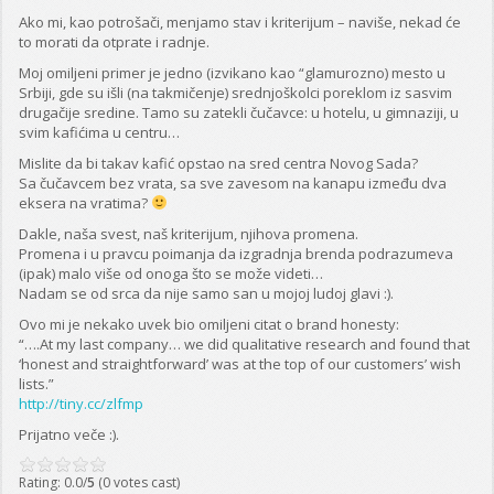
Ako mi, kao potrošači, menjamo stav i kriterijum – naviše, nekad će
to morati da otprate i radnje.
Moj omiljeni primer je jedno (izvikano kao “glamurozno) mesto u
Srbiji, gde su išli (na takmičenje) srednjoškolci poreklom iz sasvim
drugačije sredine. Tamo su zatekli čučavce: u hotelu, u gimnaziji, u
svim kafićima u centru…
Mislite da bi takav kafić opstao na sred centra Novog Sada?
Sa čučavcem bez vrata, sa sve zavesom na kanapu između dva
eksera na vratima?
Dakle, naša svest, naš kriterijum, njihova promena.
Promena i u pravcu poimanja da izgradnja brenda podrazumeva
(ipak) malo više od onoga što se može videti…
Nadam se od srca da nije samo san u mojoj ludoj glavi :).
Ovo mi je nekako uvek bio omiljeni citat o brand honesty:
“….At my last company… we did qualitative research and found that
‘honest and straightforward’ was at the top of our customers’ wish
lists.”
http://tiny.cc/zlfmp
Prijatno veče :).
Rating: 0.0/
5
(0 votes cast)