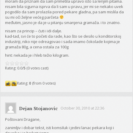
moram da priznam da sam primetila upravo isto sa lenjim pitama.
nisam bila sigurna isprva da li sam u pravu, jer mi se nekako uvek
pogodilo da sam prolazila pored pekare gladna, pa sam mislila da
su mi oči željne većeg parčeta
međutim, jasno je da je u pitanju smanjena gramaža. i to znatno.
nisam za princip – ćuti i idi dalje.
kad-tad, svi će to početi da rade, kao što se desilo u konditorskoj
industriji, niko nije odreagovao i sada imamo čokolade kojima je
gramaža 80g, a cena ostala za 100g
hint: nekada je i hleb težio kilogram.
Rating: 0.0/
5
(0 votes cast)
Rating:
0
(from 0 votes)
Dejan Stojanovic
October 30, 2010 at 22:36
Poštovani Dragane,
zanimljiv i dobar tekst, isti komsiluk i jedini lanac pekara koji i
devojka i ja bojkotujemo.