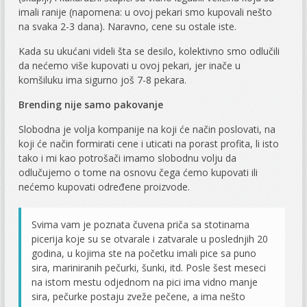
imali ranije (napomena: u ovoj pekari smo kupovali nešto
na svaka 2-3 dana). Naravno, cene su ostale iste.
Kada su ukućani videli šta se desilo, kolektivno smo odlučili
da nećemo više kupovati u ovoj pekari, jer inače u
komšiluku ima sigurno još 7-8 pekara.
Brending nije samo pakovanje
Slobodna je volja kompanije na koji će način poslovati, na
koji će način formirati cene i uticati na porast profita, li isto
tako i mi kao potrošači imamo slobodnu volju da
odlučujemo o tome na osnovu čega ćemo kupovati ili
nećemo kupovati određene proizvode.
Svima vam je poznata čuvena priča sa stotinama
picerija koje su se otvarale i zatvarale u poslednjih 20
godina, u kojima ste na početku imali pice sa puno
sira, mariniranih pečurki, šunki, itd. Posle šest meseci
na istom mestu odjednom na pici ima vidno manje
sira, pečurke postaju zveže pečene, a ima nešto