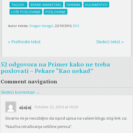
TAGOVI:
BRAND MARKETING
ISHRANA
KULINARSTVO
LOŠE POSLOVANJE
POSLOVANJE
Autor teksta:
Dragan Varagić
, 22/10/2010,
RSS
« Prethodni tekst
Sledeći tekst »
52 odgovora na
Primer kako ne treba
poslovati – Pekare “Kao nekad”
Comment navigation
Sledeći komentari →
ajajaj
October 22, 2010 at 18:20
Stvarno mi je neozbiljno da ispod upisa na vašem blogu stoji link za:
“Naučna istraživanja veličine penisa”.