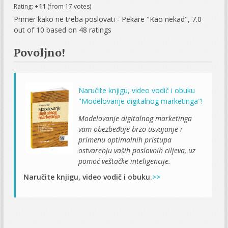
Rating:
+11
(from 17 votes)
Primer kako ne treba poslovati - Pekare "Kao nekad"
,
7.0
out of
10
based on
48
ratings
Povoljno!
Naručite knjigu, video vodič i obuku
"Modelovanje digitalnog marketinga"!
Modelovanje digitalnog marketinga
vam obezbeđuje brzo usvajanje i
primenu optimalnih pristupa
ostvarenju vaših poslovnih ciljeva, uz
pomoć veštačke inteligencije.
Naručite knjigu, video vodič i obuku.
>>