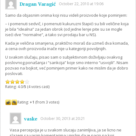
Dragan Varagić
October 22, 2010 at 19:06
Samo da objasnim onima koji nisu videli proizvode koje pominjem:
– i pomenuti sedvič, i pomenuti kukuruzni štapići su bili veličine koja
je bila “idealna” za jedan obrok (od jedne lenje pite su se mogle
iseći dve “normalne”, a tako svi prodaju bar u NS).
Kada je veličina smanjena, praktično moraš da uzmeš dva komada,
a cena ovih proizvoda inače nije u kategoriji povoljnijih.
U svakom slučaju, pisao sam o subjektivnom doživljaju ovakvog
poslovnog ponašanja i “sankcija” koje smo interno “usvojili”. Nisam
pozvao na bojkot, već pominjem primer kako ne mislim da je dobro
poslovati.
Rating: 4.0/
5
(4 votes cast)
Rating:
+1
(from 3 votes)
vaske
October 30, 2013 at 20:21
Vasa percepcija je u svakom slucaju zanimljiva, ja se licno ne
slazem sa vasim komentarima i mislim da je nacin na koji