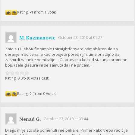
Rating:
-1
(from 1 vote)
M. Kuzmanovic
October 23, 2010 at 01:27
Zato su Hleb&Kifle simple i straightforward odmah krenule sa
deranjem od cena, a kad prodjete pored njih, ume pristojno da
zasmrdi na neke hemikalije… O tartovima koji od stajanja promene
boju (zele glazura im se zamuti) da i ne pricam…
Rating: 0.0/
5
(0 votes cast)
Rating:
0
(from 0 votes)
Nenad G.
October 23, 2010 at 09:44
Drago mi je sto ste pomenuli ime pekare. Primer kako treba raditi je