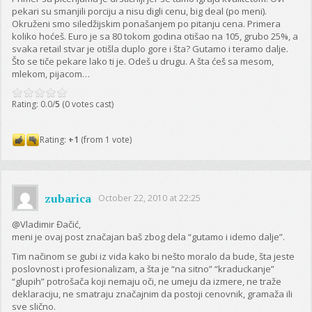
pekari su smanjili porciju a nisu digli cenu, big deal (po meni).
Okruženi smo siledžijskim ponašanjem po pitanju cena. Primera
koliko hoćeš. Euro je sa 80 tokom godina otišao na 105, grubo 25%, a
svaka retail stvar je otišla duplo gore i šta? Gutamo i teramo dalje.
Što se tiče pekare lako ti je. Odeš u drugu. A šta ćeš sa mesom,
mlekom, pijacom…
Rating: 0.0/
5
(0 votes cast)
Rating:
+1
(from 1 vote)
zubarica
October 22, 2010 at 22:25
@Vladimir Đačić,
meni je ovaj post značajan baš zbog dela “gutamo i idemo dalje”.
Tim načinom se gubi iz vida kako bi nešto moralo da bude, šta jeste
poslovnost i profesionalizam, a šta je “na sitno” “kraduckanje”
“glupih” potrošača koji nemaju oči, ne umeju da izmere, ne traže
deklaraciju, ne smatraju značajnim da postoji cenovnik, gramaža ili
sve slično.