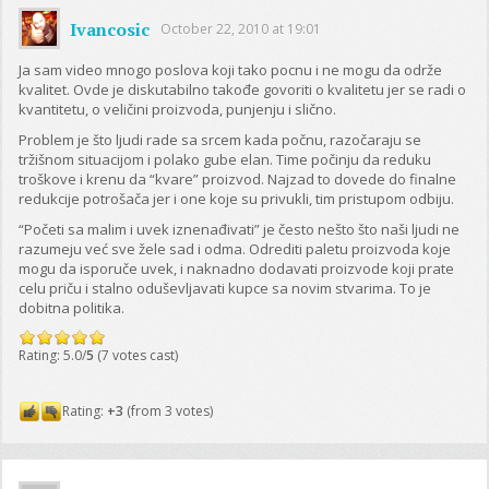
Ivancosic
October 22, 2010 at 19:01
Ja sam video mnogo poslova koji tako pocnu i ne mogu da održe
kvalitet. Ovde je diskutabilno takođe govoriti o kvalitetu jer se radi o
kvantitetu, o veličini proizvoda, punjenju i slično.
Problem je što ljudi rade sa srcem kada počnu, razočaraju se
tržišnom situacijom i polako gube elan. Time počinju da reduku
troškove i krenu da “kvare” proizvod. Najzad to dovede do finalne
redukcije potrošača jer i one koje su privukli, tim pristupom odbiju.
“Početi sa malim i uvek iznenađivati” je često nešto što naši ljudi ne
razumeju već sve žele sad i odma. Odrediti paletu proizvoda koje
mogu da isporuče uvek, i naknadno dodavati proizvode koji prate
celu priču i stalno oduševljavati kupce sa novim stvarima. To je
dobitna politika.
Rating: 5.0/
5
(7 votes cast)
Rating:
+3
(from 3 votes)