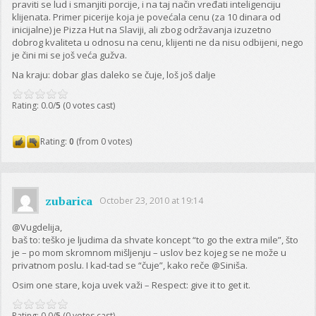
praviti se lud i smanjiti porcije, i na taj način vređati inteligenciju
klijenata. Primer picerije koja je povećala cenu (za 10 dinara od
inicijalne) je Pizza Hut na Slaviji, ali zbog održavanja izuzetno
dobrog kvaliteta u odnosu na cenu, klijenti ne da nisu odbijeni, nego
je čini mi se još veća gužva.
Na kraju: dobar glas daleko se čuje, loš još dalje
Rating: 0.0/
5
(0 votes cast)
Rating:
0
(from 0 votes)
zubarica
October 23, 2010 at 19:14
@Vugdelija,
baš to: teško je ljudima da shvate koncept “to go the extra mile”, što
je – po mom skromnom mišljenju – uslov bez kojeg se ne može u
privatnom poslu. I kad-tad se “čuje”, kako reče @Siniša.
Osim one stare, koja uvek važi – Respect: give it to get it.
Rating: 0.0/
5
(0 votes cast)