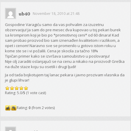
ub40
November 18, 2010 at 21:48
Gospodine Varagiću samo da vas pohvalim za izuzetnu
obzervaciju! Ja sam do pre mesec dva kupovao u toj pekari burek
sa krompirom koji je bio po *promotivnoj ceni* od 60 dinara! Kad
sam probao proizvod bio sam iznenađen kvalitetom i razlikom, a
opet i cenom! Naravno sve se promenilo u gotovo istom roku u
kome ste se i vi požalili. Cena je skocila za tačno 18%
Tipičan primer kako se izvršava samoubistvo u poslovanju!
Nije cilj zaraditi oslanjajući se na cenu a nikako na proizvod! Greška
na duže staze koju su osetili i drugi ljudi!
Ja od tada bojkotujem taj lanac pekara i javno prozivam vlasnika da
je glupi lihvar!
Rating: 5.0/
5
(1 vote cast)
Rating:
0
(from 2 votes)