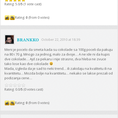
Rating: 5.0/
5
(1 vote cast)
Rating:
0
(from 0 votes)
BRANKKO
October 22, 2010 at 18:39
Meni je pocelo da smeta kada su cokolade sa 100g poceli da pakuju
na 80 i 70 g. Mnogo za jednog, malo za dvoje… A ne ide ni da kupis
dve cokolade… Ajd za pekaru i nije strasno, dva hleba ne zvuce
tako lose kao dve cokolade
Mada, izgleda da je sad to neki trend… ili zakidaju na kvalitetu ili na
kvantitetu… Mozda bolje na kvantitetu… nekako se lakse prezali od
podizanja cene…
Rating: 0.0/
5
(0 votes cast)
Rating:
0
(from 0 votes)