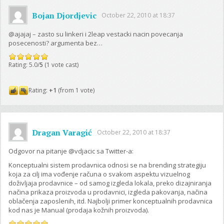
Bojan Djordjevic
October 22, 2010 at 18:37
@ajajaj – zasto su linkeri i 2leap vestacki nacin povecanja
posecenosti? argumenta bez…
Rating: 5.0/
5
(1 vote cast)
Rating:
+1
(from 1 vote)
Dragan Varagić
October 22, 2010 at 18:37
Odgovor na pitanje @vdjacic sa Twitter-a:
Konceptualni sistem prodavnica odnosi se na brending strategiju
koja za cilj ima vođenje računa o svakom aspektu vizuelnog
doživljaja prodavnice – od samog izgleda lokala, preko dizajniranja
načina prikaza proizvoda u prodavnici, izgleda pakovanja, načina
oblačenja zaposlenih, itd. Najbolji primer konceptualnih prodavnica
kod nas je Manual (prodaja kožnih proizvoda).