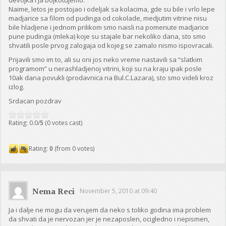
Naime, letos je postojao i odeljak sa kolacima, gde su bile i vrlo lepe
madjarice sa filom od pudinga od cokolade, medjutim vitrine nisu
bile hladjene i jednom prilikom smo naisli na pomenute madjarice
pune pudinga (mleka) koje su stajale bar nekoliko dana, sto smo
shvatili posle prvog zalogaja od kojeg se zamalo nismo ispovracali.
Prijavili smo im to, ali su oni jos neko vreme nastavili sa “slatkim
programom” u nerashladjenoj vitrini, koji su na kraju ipak posle
10ak dana povukli (prodavnica na Bul.C.Lazara), sto smo videli kroz
izlog.
Srdacan pozdrav
Rating: 0.0/
5
(0 votes cast)
Rating:
0
(from 0 votes)
Nema Reci
November 5, 2010 at 09:40
Ja i dalje ne mogu da verujem da neko s toliko godina ima problem
da shvati da je nervozan jer je nezaposlen, ocigledno i nepismen,