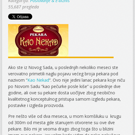
Kategorija:
Poslovanje & E-biznis
55,687 pregleda
Ako ste iz Novog Sada, u poslednjih nekoliko meseci ste
verovatno primetili naglu pojavu većeg broja pekara pod
nazivom “
Kao Nekad
“. Ovo nije jedini lanac pekara koje niču
po Novom Sadu “kao pečurke posle kiše” u poslednje dve
godine, ali ove su pekare dosta uočljive zbog neobično
kvalitetnog konceptulnog pristupa samom izgledu pekara,
postavke i izgleda proizvoda.
Pre nešto više od dva meseca, u mom komšiluku u krugu
od 300m od mesta gde stanujem otvorene su ove dve
pekare. Bilo mi je veoma drago zbog toga što u blizini