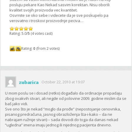
posluju pekare Kao Nekad sasvim korektan. Nisu oborili
kvalitet svojih proizvoda vec kvantitet.
Osvrnite se oko sebe i videcete da je sve poskupelo pa
verovatno i troskovi proizvodnje peciva…
Rating: 5.0/
5
(4 votes cast)
Rating:
0
(from 2 votes)
zubarica
October 22, 2010 at 19:07
U mom poslu se i dosad (retko) događalo da ordinacije propadaju
zbog ovakvih stvari, ali negde od polovine 2009. godine mislim da se
baš jako vidi.
Sve ono što je nekad “moglo da prođe” (nepostojanje cenovnika,
pisanog predračuna, jasnog obrazloženja šta-i-kako – da ne
nabrajam ružnije stvari) – sada dovodi do toga da danas nekad
“ugledna” imena imaju jednog ili nijednog pacijenta dnevno.