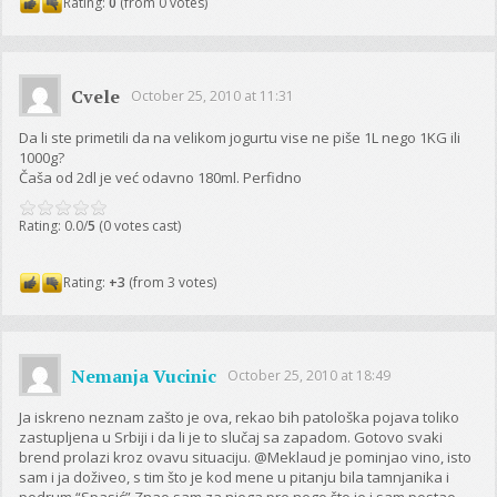
Rating:
0
(from 0 votes)
Cvele
October 25, 2010 at 11:31
Da li ste primetili da na velikom jogurtu vise ne piše 1L nego 1KG ili
1000g?
Čaša od 2dl je već odavno 180ml. Perfidno
Rating: 0.0/
5
(0 votes cast)
Rating:
+3
(from 3 votes)
Nemanja Vucinic
October 25, 2010 at 18:49
Ja iskreno neznam zašto je ova, rekao bih patološka pojava toliko
zastupljena u Srbiji i da li je to slučaj sa zapadom. Gotovo svaki
brend prolazi kroz ovavu situaciju. @Meklaud je pominjao vino, isto
sam i ja doživeo, s tim što je kod mene u pitanju bila tamnjanika i
podrum “Spasić”.Znao sam za njega pre nego što je i sam postao