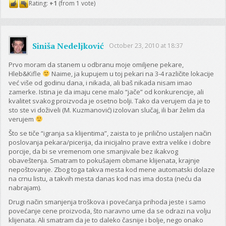
Rating:
+1
(from 1 vote)
Siniša Nedeljković
October 23, 2010 at 18:37
Prvo moram da stanem u odbranu moje omiljene pekare,
Hleb&Kifle
Naime, ja kupujem u toj pekari na 3-4 različite lokacije
već više od godinu dana, i nikada, ali baš nikada nisam imao
zamerke. Istina je da imaju cene malo “jače” od konkurencije, ali
kvalitet svakog proizvoda je osetno bolji. Tako da verujem da je to
sto ste vi doživeli (M. Kuzmanović) izolovan slučaj, ili bar želim da
verujem
Što se tiče “igranja sa klijentima”, zaista to je prilično ustaljen način
poslovanja pekara/picerija, da inicijalno prave extra velike i dobre
porcije, da bi se vremenom one smanjivale bez ikakvog
obaveštenja. Smatram to pokušajem obmane klijenata, krajnje
nepoštovanje. Zbog toga takva mesta kod mene automatski dolaze
na crnu listu, a takvih mesta danas kod nas ima dosta (neću da
nabrajam).
Drugi način smanjenja troškova i povećanja prihoda jeste i samo
povećanje cene proizvoda, što naravno ume da se odrazi na volju
klijenata. Ali smatram da je to daleko časnije i bolje, nego onako