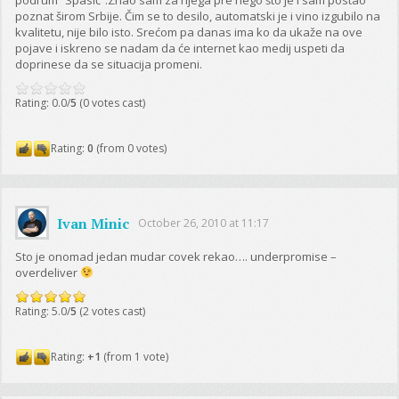
poznat širom Srbije. Čim se to desilo, automatski je i vino izgubilo na
kvalitetu, nije bilo isto. Srećom pa danas ima ko da ukaže na ove
pojave i iskreno se nadam da će internet kao medij uspeti da
doprinese da se situacija promeni.
Rating: 0.0/
5
(0 votes cast)
Rating:
0
(from 0 votes)
Ivan Minic
October 26, 2010 at 11:17
Sto je onomad jedan mudar covek rekao…. underpromise –
overdeliver
Rating: 5.0/
5
(2 votes cast)
Rating:
+1
(from 1 vote)