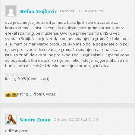
Stefan Stojkovic
October 30, 2010 at 01:56
ovo je samo jos jedan od primera kako ljudi žele da zarade za
kratko vreme, a nisu svesni da ovakvim postupcima prave kontra
efekat i samo gube mušterije. Ovo nije primer samo u NS-u već
svuda u Srbiji. Neko je već dao primer smanjenja gramaže čokolada
a ja imam primer Marbo produkta, ako malo bolje pogledate bilo koji
njihov proizvod videćete da je gramaža smanjena a cena ostala
ista. To znači da ako su na proizvodu od 100gr zakinuli 5grama cena
se povećala 5% a da to niko nije primetio. I što je najgore niko se ne
buni a oni i dalje drže lidersku poziciju u prodaji grickalica.
Rating: 0.0/
5
(0 votes cast)
Rating:
0
(from 0 votes)
Sandra Zmua
October 30, 2010 at 15:20
odličan post.