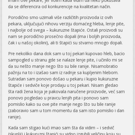
imam ove pekare, jer volim kada vidim da neko pokušava
da se diferencira od konkurencije na kvalitetan način.
Porodično smo uzimali više različitih proizvoda iz ovih
pekara, uključujući nihovu verziju domaćeg hleba, lenje pite,
i najbolje od svega – kukuruzne štapiće. Ostali proizvodi su
nam se porodično prosečno dopali (ima i boljih proizvoda,
čak i u našoj okolini), ali ti štapići su stvarno mnogo dopali.
Pre nekoliko dana dok sam u toj pekari kupovao hleb, bacio
sampogled u stranu gde se nalaze lenje pite, i učinilo mi se
da su nešto manje nego što su bile ranije. Nisamobratio
pažnju na to i izašao sam iz radnje sa kupljenim hlebom.
Sutradan sam ponovo došao u pekaru i kupio kukuruzne
štapiće i sedviče koje prodaju u toj pekari. Nisam gledao
šta radi žena koja je pakovala naručene proizvode, već sam
ponovo pogledao u pravcu lenjih pita i ponovo sam
pomislio kako su ove pite manje nego što su bile ranije
(zaboravio sam u tom momentu da sam isto pomislio i dan
ranije).
Kada sam stigao kući imao sam šta da vidim – i sedvič
(skuplji) i kukuruzni štapići su vidno izgubili veličinu koju su