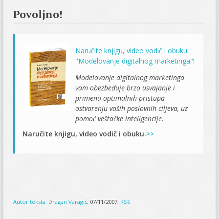
Povoljno!
Naručite knjigu, video vodič i obuku
"Modelovanje digitalnog marketinga"!
Modelovanje digitalnog marketinga
vam obezbeđuje brzo usvajanje i
primenu optimalnih pristupa
ostvarenju vaših poslovnih ciljeva, uz
pomoć veštačke inteligencije.
Naručite knjigu, video vodič i obuku.
>>
Autor teksta:
Dragan Varagić
, 07/11/2007,
RSS