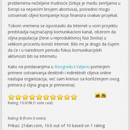
problemima neželjene trudnoće (Srbija je među zemljama u
Evropi sa nejvećim brojem abortusa), posredno mogu
ostvarivati ciljevi kompanije koja finansira ovakav projekat.
Tokom vremena se ispostavilo da Internet u vom projektu
predstavlja najznačajniji komunikacioni kanal, obzirom da
ciljna populacija (žene u reproduktivnoj fazi života) u
velikom procentu koristi Internet. Bilo mi je drago da čujem
da će i u narednom periodu fokus komunikacijskih
aktivnosti biti na Internetu.
Kako na predavanjima u
Beogradu
i
Valjevu
pominjem
primere ostvarivanja direktnih i indirektnih ciljeva online
nastupa organizacija, već sam krenuo sa korišćenjem ovog
primera (i ciljna grupa je primerena).
Rating: 10.0/
10
(1 vote cast)
Rating:
0
(from 0 votes)
Prikaz: 21dan.com
,
10.0
out of
10
based on
1
rating