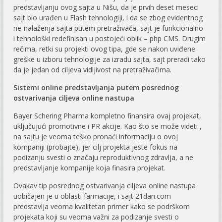
predstavljanju ovog sajta u Nišu, da je prvih deset meseci
sajt bio urađen u Flash tehnologiji, i da se zbog evidentnog
ne-nalaženja sajta putem pretraživača, sajt je funkcionalno
i tehnološki redefinisan u postojeći oblik – php CMS. Drugim
rečima, retki su projekti ovog tipa, gde se nakon uviđene
greške u izboru tehnologije za izradu sajta, sajt preradi tako
da je jedan od ciljeva vidljivost na pretraživačima.
Sistemi online predstavljanja putem posrednog
ostvarivanja ciljeva online nastupa
Bayer Schering Pharma kompletno finansira ovaj projekat,
uključujući promotivne i PR akcije. Kao što se može videti ,
na sajtu je veoma teško pronaći informaciju o ovoj
kompaniji (probajte), jer cilj projekta jeste fokus na
podizanju svesti o značaju reproduktivnog zdravlja, a ne
predstavljanje kompanije koja finasira projekat.
Ovakav tip posrednog ostvarivanja ciljeva online nastupa
uobičajen je u oblasti farmacije, i sajt 21dan.com
predstavlja veoma kvalitetan primer kako se podrškom
projekata koji su veoma važni za podizanje svesti o