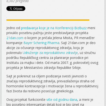
8,382 pregleda
Jedno od
predavanja koje je na Konferenciji BizBuzz
meni
privuklo posebnu pažnju jeste predstavljanje projekta
21dan.com
o kojem je pričala Jelena Misita, PR menadžer
kompanije
Bayer Schering Pharma
. Sajt 21dan.com je deo
akcije za očuvanje reproduktivnog zdravlja, koju je
pokrenulo
Udruženje za reproduktivno zdravlje
, uz stručnu
podršku Republičkog centra za planiranje porodice pri
Institutu za majku i dete. Od marta 2007. g. pokrovitelj ovog
projekta je Ministarstvo zdravlja Republike Srbije.
Sajt je pokrenut sa ciljem podizanja svesti javnosti o
značaju reproduktivnog zdravlja, prevazilaženja straha od
hormonske kontracepcije i motivacije žena u reproduktivnoj
fazi života da redovno posećuje ginekologa.
Ovaj projekat funkcioniše
više od godinu dana
, a meni je
bio posebno interesantan detalj koji je bio iznet na