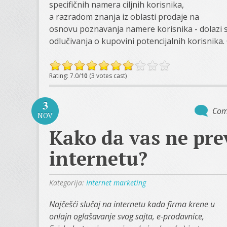
specifičnih namera ciljnih korisnika,
a razradom znanja iz oblasti prodaje na
osnovu poznavanja namere korisnika - dolazi 
odlučivanja o kupovini potencijalnih korisnika. 
Rating: 7.0/
10
(3 votes cast)
3
Com
NOV
Kako da vas ne pre
internetu?
Kategorija:
Internet marketing
Najčešći slučaj na internetu kada firma krene u
onlajn oglašavanje svog sajta, e-prodavnice,