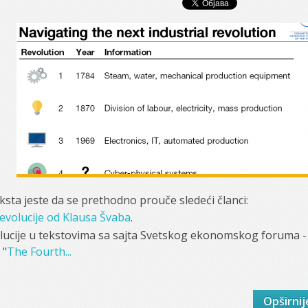
sta jeste da se prethodno prouče sledeći članci:
revolucije od Klausa Švaba
.
olucije u tekstovima sa sajta Svetskog ekonomskog foruma -
i "
The Fourth...
Opširnij