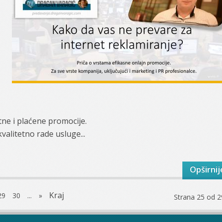
tne i plaćene promocije.
alitetno rade usluge...
Opširnij
Kraj
29
30
...
»
Strana 25 od 