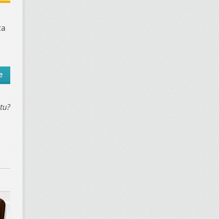
za
e
tu?