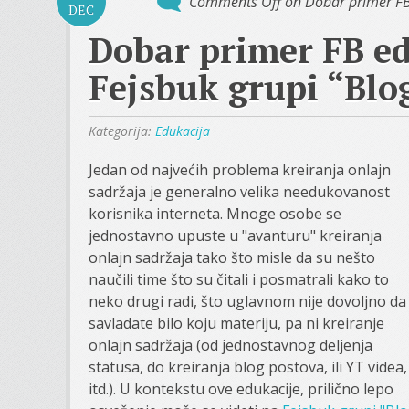
Comments Off
on Dobar primer FB e
DEC
Dobar primer FB ed
Fejsbuk grupi “Blog
Kategorija:
Edukacija
Jedan od najvećih problema kreiranja onlajn
sadržaja je generalno velika needukovanost
korisnika interneta. Mnoge osobe se
jednostavno upuste u "avanturu" kreiranja
onlajn sadržaja tako što misle da su nešto
naučili time što su čitali i posmatrali kako to
neko drugi radi, što uglavnom nije dovoljno da
savladate bilo koju materiju, pa ni kreiranje
onlajn sadržaja (od jednostavnog deljenja
statusa, do kreiranja blog postova, ili YT videa,
itd.). U kontekstu ove edukacije, prilično lepo