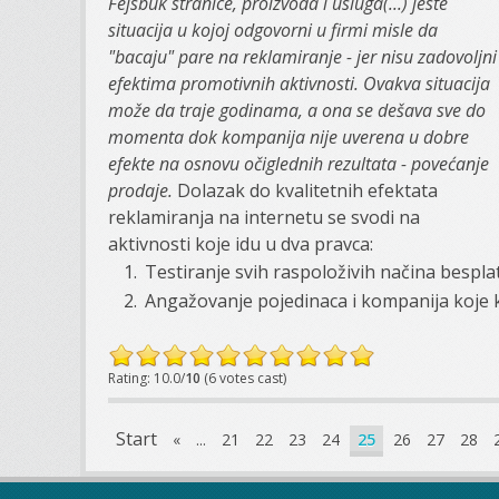
Fejsbuk stranice, proizvoda i usluga(...) jeste
situacija u kojoj odgovorni u firmi misle da
"bacaju" pare na reklamiranje - jer nisu zadovoljni
efektima promotivnih aktivnosti. Ovakva situacija
može da traje godinama, a ona se dešava sve do
momenta dok kompanija nije uverena u dobre
efekte na osnovu očiglednih rezultata - povećanje
prodaje.
Dolazak do kvalitetnih efektata
reklamiranja na internetu se svodi na
aktivnosti koje idu u dva pravca:
Testiranje svih raspoloživih načina bespla
Angažovanje pojedinaca i kompanija koje kv
Rating: 10.0/
10
(6 votes cast)
Start
«
...
21
22
23
24
25
26
27
28