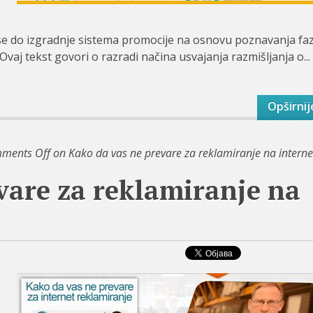
se do izgradnje sistema promocije na osnovu poznavanja fa
Ovaj tekst govori o razradi načina usvajanja razmišljanja o...
Opširnij
ments Off
on Kako da vas ne prevare za reklamiranje na interne
vare za reklamiranje na