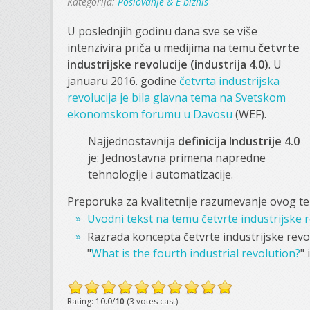
Kategorija:
Poslovanje & E-biznis
U poslednjih godinu dana sve se više
intenzivira priča u medijima na temu
četvrte
industrijske revolucije (industrija 4.0)
. U
januaru 2016. godine
četvrta industrijska
revolucija je bila glavna tema na Svetskom
ekonomskom forumu u Davosu
(WEF).
Najjednostavnija
definicija Industrije 4.0
je: Jednostavna primena napredne
tehnologije i automatizacije.
Preporuka za kvalitetnije razumevanje ovog tek
Uvodni tekst na temu četvrte industrijske 
Razrada koncepta četvrte industrijske rev
"
What is the fourth industrial revolution?
" 
Rating: 10.0/
10
(3 votes cast)