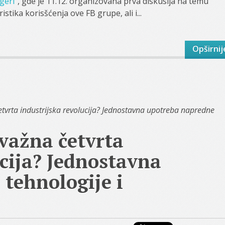
geri"
, gde je 11.12. organizovana prva diskusija na temu
stika korisšćenja ove FB grupe, ali i...
Opširnij
tvrta industrijska revolucija? Jednostavna upotreba napredne
 važna četvrta
ucija? Jednostavna
tehnologije i