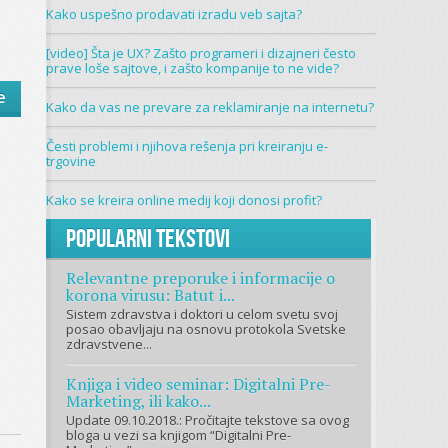
Kako uspešno prodavati izradu veb sajta?
[video] Šta je UX? Zašto programeri i dizajneri često
prave loše sajtove, i zašto kompanije to ne vide?
e
Kako da vas ne prevare za reklamiranje na internetu?
Česti problemi i njihova rešenja pri kreiranju e-
trgovine
Kako se kreira online medij koji donosi profit?
Popularni tekstovi
Relevantne preporuke i informacije o
korona virusu: Batut i...
Sistem zdravstva i doktori u celom svetu svoj
posao obavljaju na osnovu protokola Svetske
zdravstvene...
Knjiga i video seminar: Digitalni Pre-
Marketing, ili kako...
Update 09.10.2018.: Pročitajte tekstove sa ovog
bloga u vezi sa knjigom “Digitalni Pre-