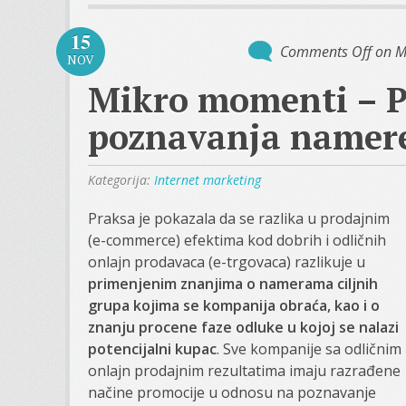
15
Comments Off
on M
NOV
Mikro momenti – P
poznavanja namere
Kategorija:
Internet marketing
Praksa je pokazala da se razlika u prodajnim
(e-commerce) efektima kod dobrih i odličnih
onlajn prodavaca (e-trgovaca) razlikuje u
primenjenim znanjima o namerama ciljnih
grupa kojima se kompanija obraća, kao i o
znanju procene faze odluke u kojoj se nalazi
potencijalni kupac
. Sve kompanije sa odličnim
onlajn prodajnim rezultatima imaju razrađene
načine promocije u odnosu na poznavanje