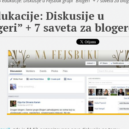
dukacije: Diskusije u Fejsbuk grupi “Blogeri” + 7 saveta za blog
ukacije: Diskusije u
eri” + 7 saveta za bloger