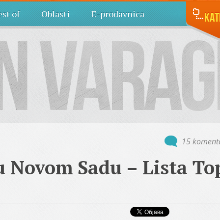
st of
Oblasti
E-prodavnica
Kat
15 koment
 u Novom Sadu – Lista To