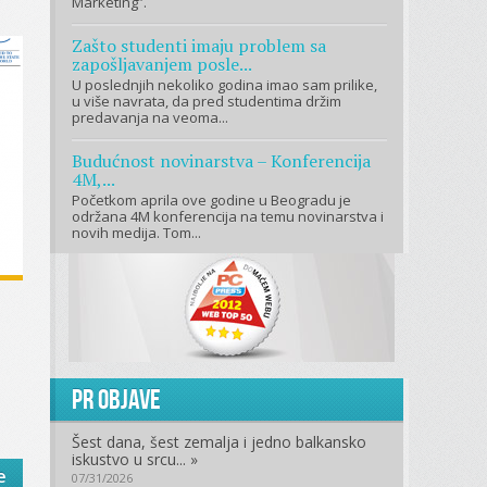
Marketing”.
Zašto studenti imaju problem sa
zapošljavanjem posle...
U poslednjih nekoliko godina imao sam prilike,
u više navrata, da pred studentima držim
predavanja na veoma...
Budućnost novinarstva – Konferencija
4M,...
Početkom aprila ove godine u Beogradu je
održana 4M konferencija na temu novinarstva i
novih medija. Tom...
PR objave
Šest dana, šest zemalja i jedno balkansko
iskustvo u srcu... »
e
07/31/2026