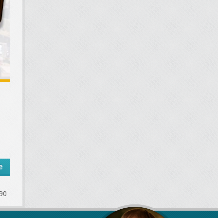
e
290