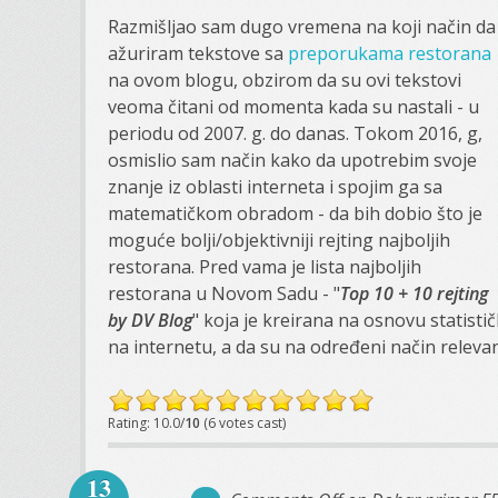
Razmišljao sam dugo vremena na koji način da
ažuriram tekstove sa
preporukama restorana
na ovom blogu, obzirom da su ovi tekstovi
veoma čitani od momenta kada su nastali - u
periodu od 2007. g. do danas. Tokom 2016, g,
osmislio sam način kako da upotrebim svoje
znanje iz oblasti interneta i spojim ga sa
matematičkom obradom - da bih dobio što je
moguće bolji/objektivniji rejting najboljih
restorana. Pred vama je lista najboljih
restorana u Novom Sadu - "
Top 10 + 10 rejting
by DV Blog
" koja je kreirana na osnovu statisti
na internetu, a da su na određeni način releva
Rating: 10.0/
10
(6 votes cast)
13