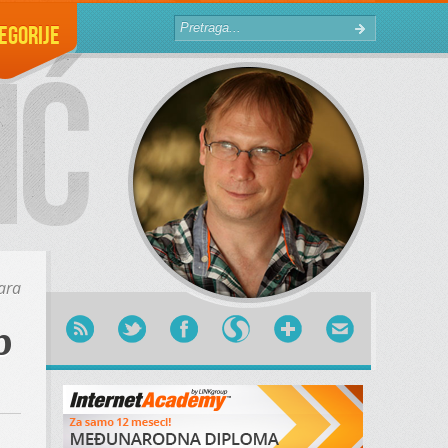
egorije
ara
p