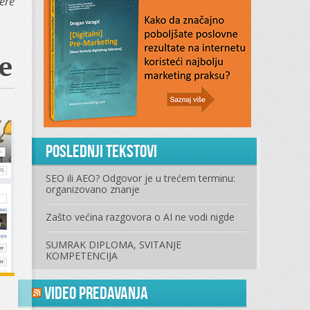
ere
e
Poslednji tekstovi
SEO ili AEO? Odgovor je u trećem terminu:
organizovano znanje
Zašto većina razgovora o AI ne vodi nigde
SUMRAK DIPLOMA, SVITANJE
KOMPETENCIJA
Video predavanja