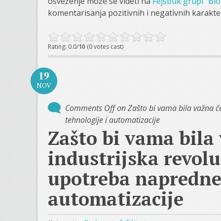
osveženje može se videti na
Fejsbuk grupi "Blo
komentarisanja pozitivnih i negativnih karakteri
Rating: 0.0/
10
(0 votes cast)
19
NOV
Comments Off
on Zašto bi vama bila važna če
tehnologije i automatizacije
Zašto bi vama bila
industrijska revol
upotreba napredne 
automatizacije