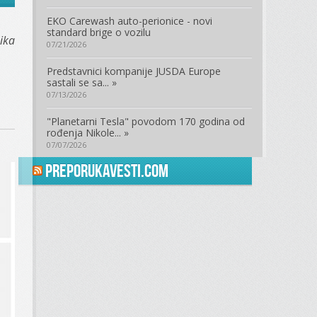
EKO Carewash auto-perionice - novi
standard brige o vozilu
ika
07/21/2026
Predstavnici kompanije JUSDA Europe
sastali se sa... »
07/13/2026
"Planetarni Tesla" povodom 170 godina od
rođenja Nikole... »
07/07/2026
PreporukaVesti.com