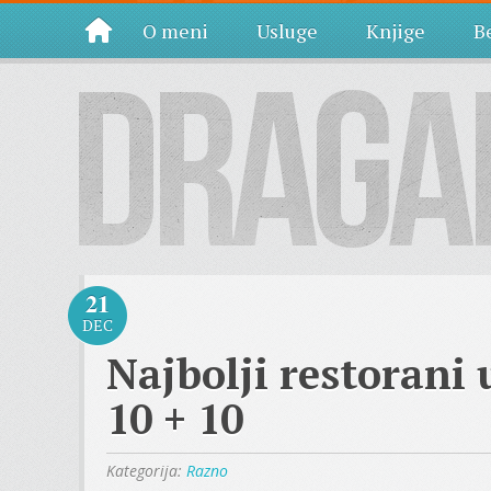
O meni
Usluge
Knjige
Be
21
DEC
Najbolji restorani
10 + 10
Kategorija:
Razno