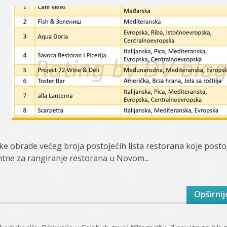
čke obrade većeg broja postojećih lista restorana koje posto
ntne za rangiranje restorana u Novom...
Opširnij