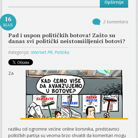
Opširnije
16
2 komentara
MAR
Pad i uspon političkih botova! Zašto su
danas svi politički neistomišljenici botovi?
Kategorija:
Internet PR
,
Politika
Za
razliku od ogromne većine online korisnika, predstavnici
političkih partija su veoma brzo shvatili da komentari mogu