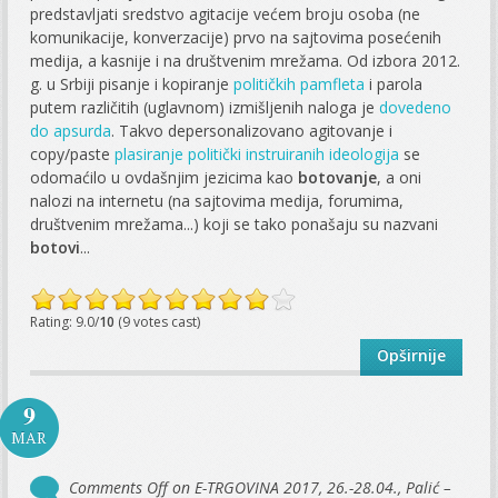
predstavljati sredstvo agitacije većem broju osoba (ne
komunikacije, konverzacije) prvo na sajtovima posećenih
medija, a kasnije i na društvenim mrežama. Od izbora 2012.
g. u Srbiji pisanje i kopiranje
političkih pamfleta
i parola
putem različitih (uglavnom) izmišljenih naloga je
dovedeno
do apsurda
. Takvo depersonalizovano agitovanje i
copy/paste
plasiranje politički instruiranih ideologija
se
odomaćilo u ovdašnjim jezicima kao
botovanje
, a oni
nalozi na internetu (na sajtovima medija, forumima,
društvenim mrežama...) koji se tako ponašaju su nazvani
botovi
...
Rating: 9.0/
10
(9 votes cast)
Opširnije
9
MAR
Comments Off
on E-TRGOVINA 2017, 26.-28.04., Palić –