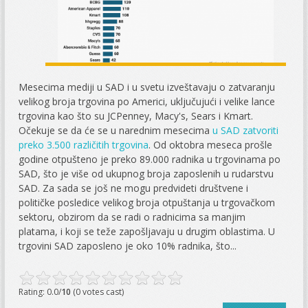
Mesecima mediji u SAD i u svetu izveštavaju o zatvaranju
velikog broja trgovina po Americi, uključujući i velike lance
trgovina kao što su JCPenney, Macy's, Sears i Kmart.
Očekuje se da će se u narednim mesecima
u SAD zatvoriti
preko 3.500 različitih trgovina
. Od oktobra meseca prošle
godine otpušteno je preko 89.000 radnika u trgovinama po
SAD, što je više od ukupnog broja zaposlenih u rudarstvu
SAD. Za sada se još ne mogu predvideti društvene i
političke posledice velikog broja otpuštanja u trgovačkom
sektoru, obzirom da se radi o radnicima sa manjim
platama, i koji se teže zapošljavaju u drugim oblastima. U
trgovini SAD zaposleno je oko 10% radnika, što...
Rating: 0.0/
10
(0 votes cast)