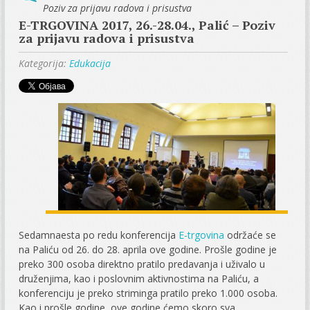
Poziv za prijavu radova i prisustva
E-TRGOVINA 2017, 26.-28.04., Palić – Poziv
za prijavu radova i prisustva
Kategorija:
Edukacija
Sedamnaesta po redu konferencija
E-trgovina
održaće se
na Paliću od 26. do 28. aprila ove godine. Prošle godine je
preko 300 osoba direktno pratilo predavanja i uživalo u
druženjima, kao i poslovnim aktivnostima na Paliću, a
konferenciju je preko striminga pratilo preko 1.000 osoba.
Kao i prošle godine, ove godine ćemo skoro sva