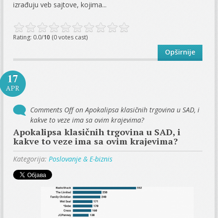
izrađuju veb sajtove, kojima...
Rating: 0.0/
10
(0 votes cast)
Opširnije
17
APR
Comments Off
on Apokalipsa klasičnih trgovina u SAD, i
kakve to veze ima sa ovim krajevima?
Apokalipsa klasičnih trgovina u SAD, i
kakve to veze ima sa ovim krajevima?
Kategorija:
Poslovanje & E-biznis