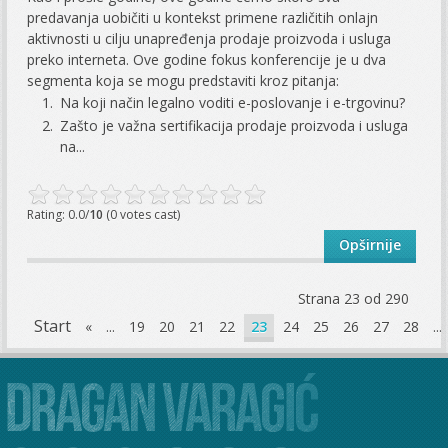
predavanja uobičiti u kontekst primene različitih onlajn
aktivnosti u cilju unapređenja prodaje proizvoda i usluga
preko interneta. Ove godine fokus konferencije je u dva
segmenta koja se mogu predstaviti kroz pitanja:
Na koji način legalno voditi e-poslovanje i e-trgovinu?
Zašto je važna sertifikacija prodaje proizvoda i usluga
na...
Rating: 0.0/
10
(0 votes cast)
Opširnije
Strana 23 od 290
Start
«
...
19
20
21
22
23
24
25
26
27
28
...