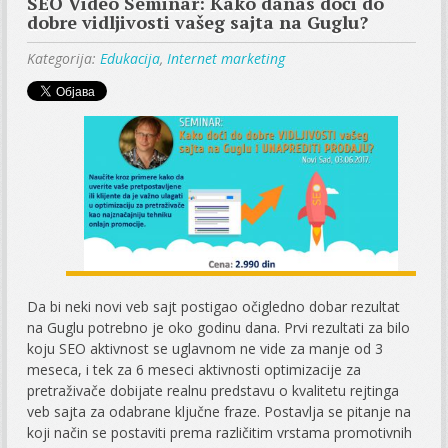
SEO Video Seminar: Kako danas doći do
dobre vidljivosti vašeg sajta na Guglu?
Kategorija:
Edukacija
,
Internet marketing
Da bi neki novi veb sajt postigao očigledno dobar rezultat
na Guglu potrebno je oko godinu dana. Prvi rezultati za bilo
koju SEO aktivnost se uglavnom ne vide za manje od 3
meseca, i tek za 6 meseci aktivnosti optimizacije za
pretraživače dobijate realnu predstavu o kvalitetu rejtinga
veb sajta za odabrane ključne fraze. Postavlja se pitanje na
koji način se postaviti prema različitim vrstama promotivnih