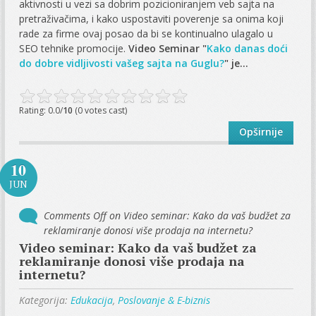
aktivnosti u vezi sa dobrim pozicioniranjem veb sajta na
pretraživačima, i kako uspostaviti poverenje sa onima koji
rade za firme ovaj posao da bi se kontinualno ulagalo u
SEO tehnike promocije.
Video Seminar "
Kako danas doći
do dobre vidljivosti vašeg sajta na Guglu?
" je...
Rating: 0.0/
10
(0 votes cast)
Opširnije
10
JUN
Comments Off
on Video seminar: Kako da vaš budžet za
reklamiranje donosi više prodaja na internetu?
Video seminar: Kako da vaš budžet za
reklamiranje donosi više prodaja na
internetu?
Kategorija:
Edukacija
,
Poslovanje & E-biznis