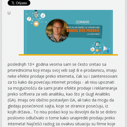
U
poslednjih 10+ godina veoma sam se često sretao sa
privrednicima koji imaju svoj veb sajt ili e-prodavnicu, imaju
neke efekte prodaje preko interneta, čak su i zainteresovani
za to kako da povećaju internet prodaju - ali nisu upoznati
sa mogućnošću da sami prate efekte prodaje i reklamiranja
preko softvera za veb analitiku, kao što je Gugl Analitiks
(GA). Imaju oni obično postavljen GA, ali tako da mogu da
gledaju posećenost sajta, koje se stranice posećuju, iz
kojih država... To nisu podaci koji su dovoljni da bi se dobro
poslovno odlučivalo o tome kako unaprediti prodaju preko
Interneta! Najčešći razlog za ovakvu situaciju su firme koje