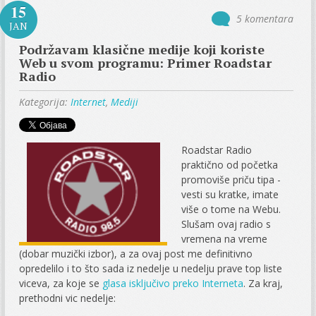
15
5 komentara
JAN
Podržavam klasične medije koji koriste
Web u svom programu: Primer Roadstar
Radio
Kategorija:
Internet
,
Mediji
Roadstar Radio
praktično od početka
promoviše priču tipa -
vesti su kratke, imate
više o tome na Webu.
Slušam ovaj radio s
vremena na vreme
(dobar muzički izbor), a za ovaj post me definitivno
opredelilo i to što sada iz nedelje u nedelju prave top liste
viceva, za koje se
glasa isključivo preko Interneta
. Za kraj,
prethodni vic nedelje: