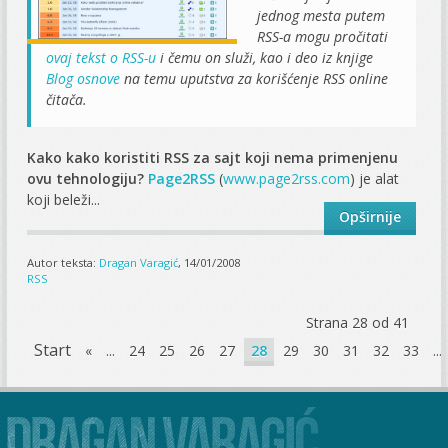
jednog mesta putem
RSS-a mogu pročitati
ovaj tekst o RSS-u
i čemu on služi, kao i deo iz knjige
Blog osnove
na temu uputstva za korišćenje RSS online
čitača.
Kako kako koristiti RSS za sajt koji nema primenjenu
ovu tehnologiju?
Page2RSS
(
www.page2rss.com
) je alat
koji beleži...
Opširnije
Autor teksta:
Dragan Varagić
, 14/01/2008
RSS
Strana 28 od 41
Start
«
...
24
25
26
27
28
29
30
31
32
33
...