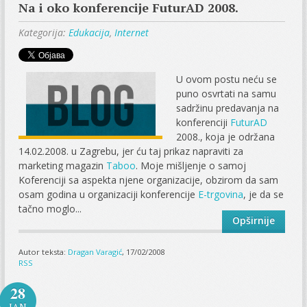
Na i oko konferencije FuturAD 2008.
Kategorija:
Edukacija
,
Internet
U ovom postu neću se
puno osvrtati na samu
sadržinu predavanja na
konferenciji
FuturAD
2008., koja je održana
14.02.2008. u Zagrebu, jer ću taj prikaz napraviti za
marketing magazin
Taboo
. Moje mišljenje o samoj
Koferenciji sa aspekta njene organizacije, obzirom da sam
osam godina u organizaciji konferencije
E-trgovina
, je da se
tačno moglo...
Opširnije
Autor teksta:
Dragan Varagić
, 17/02/2008
RSS
28
JAN