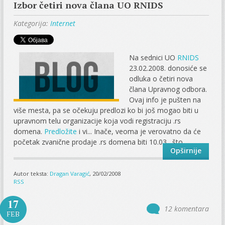
Izbor četiri nova člana UO RNIDS
Kategorija:
Internet
Na sednici UO
RNIDS
23.02.2008. donosiće se
odluka o četiri nova
člana Upravnog odbora.
Ovaj info je pušten na
više mesta, pa se očekuju predlozi ko bi još mogao biti u
upravnom telu organizacije koja vodi registraciju .rs
domena.
Predložite
i vi... Inače, veoma je verovatno da će
početak zvanične prodaje .rs domena biti 10.03., što...
Opširnije
Autor teksta:
Dragan Varagić
, 20/02/2008
RSS
17
12 komentara
FEB