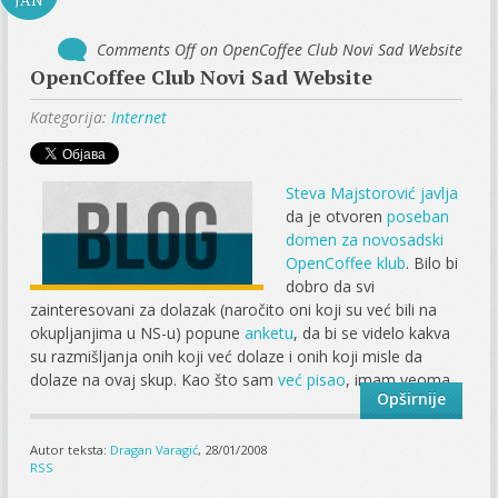
Comments Off
on OpenCoffee Club Novi Sad Website
OpenCoffee Club Novi Sad Website
Kategorija:
Internet
Steva Majstorović javlja
da je otvoren
poseban
domen za novosadski
OpenCoffee klub
. Bilo bi
dobro da svi
zainteresovani za dolazak (naročito oni koji su već bili na
okupljanjima u NS-u) popune
anketu
, da bi se videlo kakva
su razmišljanja onih koji već dolaze i onih koji misle da
dolaze na ovaj skup. Kao što sam
već pisao
, imam veoma...
Opširnije
Autor teksta:
Dragan Varagić
, 28/01/2008
RSS