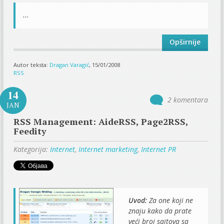
...
Opširnije
Autor teksta:
Dragan Varagić
, 15/01/2008
RSS
14
2 komentara
JAN
RSS Management: AideRSS, Page2RSS,
Feedity
Kategorija:
Internet
,
Internet marketing
,
Internet PR
Uvod:
Za one koji ne
znaju kako da prate
veći broj sajtova sa