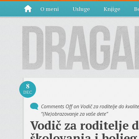
O meni
Usluge
Knjige
Be
8
DEC
Comments Off
on Vodič za roditelje do kvalite
“(Ne)obrazovanje za vaše dete”
Vodič za roditelje 
školovanja i boljeg