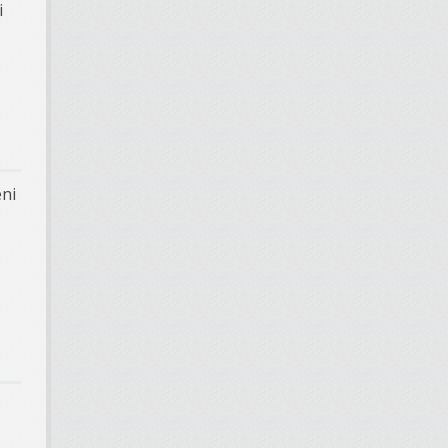
i
eni