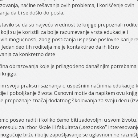
zovanja, načine rešavanja ovih problema, i korišćenje ovih
anja da bi se došlo do posla.
stavilo se da su najveću vrednost te knjige prepoznali roditel
koji su je koristili za bolje razumevanje vrsta edukacije i
ovih mogućnosti, zbog postizanja uspešne poslovne karijer
 Jedan deo tih roditelja me je kontaktirao da ih lično
anja za konkretno dete
ačina obrazovanja koje je prilagođeno današnjim potrebama 
 knjigu.
sim svoju praksu i saznanja o uspešnim načinima edukacije k
cije i poboljšanje života. Osnovni motiv da napišem ovu knji
ne prepoznaje značaj dodatnog školovanja za svoju decu (iz
mo posao raditi i koliko ćemo biti zadovoljni u svom životu.
eresuju za izbor škole ili fakulteta („sezonsko” interesovanj
gućuje brže i bolje zapošljavanje se uglavnom ne razmišlj