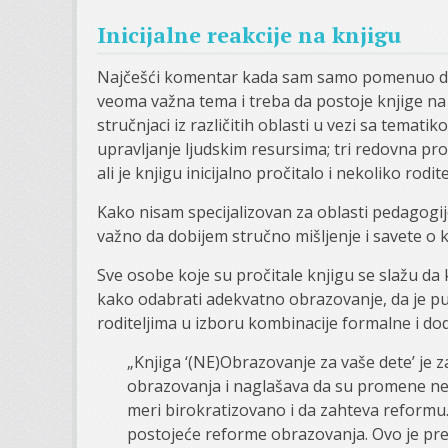
Inicijalne reakcije na knjigu
Najčešći komentar kada sam samo pomenuo da p
veoma važna tema i treba da postoje knjige na 
stručnjaci iz različitih oblasti u vezi sa temat
upravljanje ljudskim resursima; tri redovna prof
ali je knjigu inicijalno pročitalo i nekoliko rodite
Kako nisam specijalizovan za oblasti pedagogije
važno da dobijem stručno mišljenje i savete o kn
Sve osobe koje su pročitale knjigu se slažu da
kako odabrati adekvatno obrazovanje, da je pun
roditeljima u izboru kombinacije formalne i dod
„Knjiga ‘(NE)Obrazovanje za vaše dete’ je 
obrazovanja i naglašava da su promene ne
meri birokratizovano i da zahteva reformu.
postojeće reforme obrazovanja. Ovo je pr