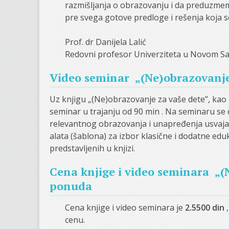
razmišljanja o obrazovanju i da preduzmem
pre svega gotove predloge i rešenja koja s
Prof. dr Danijela Lalić
Redovni profesor Univerziteta u Novom S
Video seminar „(Ne)obrazovanje
Uz knjigu „(Ne)obrazovanje za vaše dete”, kao i
seminar u trajanju od 90 min . Na seminaru se
relevantnog obrazovanja i unapređenja usvajan
alata (šablona) za izbor klasične i dodatne edu
predstavljenih u knjizi.
Cena knjige i video seminara „(N
ponuda
Cena knjige i video seminara je
2.5500 din
,
cenu.