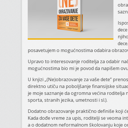
obra
sazn
Ispo
dece 
njih
dece.
posavetujem o mogućnostima odabira obrazov
Upravo to interesovanje roditelja za odabir n
mogućnostima bio mi je povod da napišem ovu
U knjizi „(Ne)obrazovanje za vaše dete” preno
direktno utiču na poboljšanje finansijske situa
je moje saznanje da ogromna većina roditelja 
sporta, stranih jezika, umetnosti i sl.).
Dodatno obrazovanje praktično definiše koji će
Kada dođe vreme za upis, roditelji se veoma int
a o dodatnom neformalnom školovanju koje omo