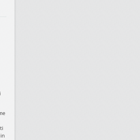
,
i
eme
ti
in