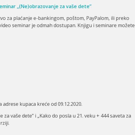
 seminar „(Ne)obrazovanje za vaše dete”
tvo za plaćanje e-bankingom, poštom, PayPalom, ili preko
 a video seminar je odmah dostupan. Knjigu i seminare možete
a adrese kupaca kreće od 09.12.2020.
 za vaše dete” i „Kako do posla u 21. veku + 444 saveta za
ziji.