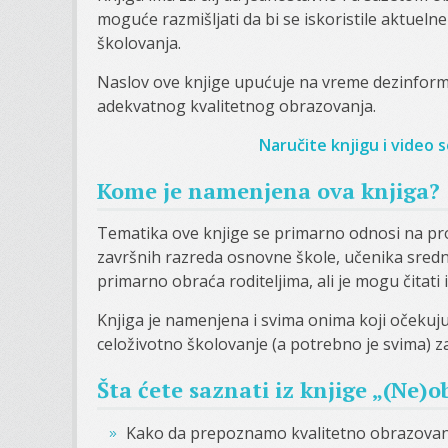
moguće razmišljati da bi se iskoristile aktueln
školovanja.
Naslov ove knjige upućuje na vreme dezinforma
adekvatnog kvalitetnog obrazovanja.
Naručite knjigu i video
Kome je namenjena ova knjiga?
Tematika ove knjige se primarno odnosi na pr
završnih razreda osnovne škole, učenika srednj
primarno obraća roditeljima, ali je mogu čitati i
Knjiga je namenjena i svima onima koji očekuju
celoživotno školovanje (a potrebno je svima) z
Šta ćete saznati iz knjige „(Ne)
Kako da prepoznamo kvalitetno obrazovan