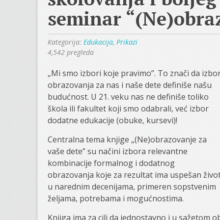
seminar “(Ne)obraz
Kategorija:
Edukacija
,
Prikazi
4,542 pregleda
„Mi smo izbori koje pravimo”. To znači da izbo
obrazovanja za nas i naše dete definiše našu
budućnost. U 21. veku nas ne definiše toliko
škola ili fakultet koji smo odabrali, već izbor
dodatne edukacije (obuke, kursevi)!
Centralna tema knjige „(Ne)obrazovanje za
vaše dete” su načini izbora relevantne
kombinacije formalnog i dodatnog
obrazovanja koje za rezultat ima uspešan živo
u narednim decenijama, primeren sopstvenim
željama, potrebama i mogućnostima.
Knjiga ima za cilj da jednostavno i u sažetom ob