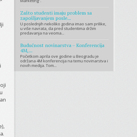
Marketing”.
Zašto studenti imaju problem sa
zapošljavanjem posle...
ji
U poslednjih nekoliko godina imao sam prilike,
u više navrata, da pred studentima držim
predavanja na veoma...
e
Budućnost novinarstva – Konferencija
4M,...
Početkom aprila ove godine u Beogradu je
održana 4M konferencija na temu novinarstva i
i
novih medija. Tom...
oji
gu
van
e),
a.