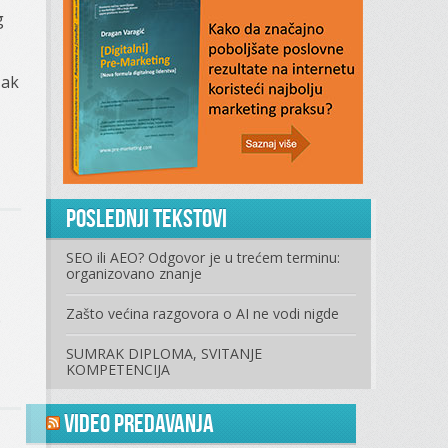
g
zak
Poslednji tekstovi
SEO ili AEO? Odgovor je u trećem terminu:
organizovano znanje
Zašto većina razgovora o AI ne vodi nigde
o
SUMRAK DIPLOMA, SVITANJE
KOMPETENCIJA
Video predavanja