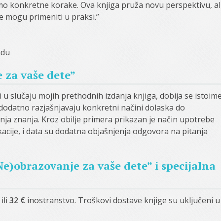
o konkretne korake. Ova knjiga pruža novu perspektivu, al
e mogu primeniti u praksi.”
adu
 za vaše dete”
 u slučaju mojih prethodnih izdanja knjiga, dobija se istoim
 dodatno razjašnjavaju konkretni načini dolaska do
ja znanja. Kroz obilje primera prikazan je način upotrebe
kacije, i data su dodatna objašnjenja odgovora na pitanja
e)obrazovanje za vaše dete” i specijalna
 ili
32 €
inostranstvo. Troškovi dostave knjige su uključeni u