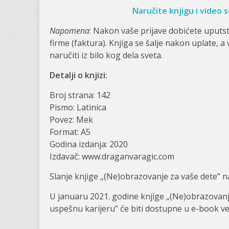
Naručite knjigu i video
Napomena
: Nakon vaše prijave dobićete uputs
firme (faktura). Knjiga se šalje nakon uplate,
naručiti iz bilo kog dela sveta.
Detalji o knjizi:
Broj strana: 142
Pismo: Latinica
Povez: Mek
Format: A5
Godina izdanja: 2020
Izdavač: www.draganvaragic.com
Slanje knjige „(Ne)obrazovanje za vaše dete” n
U januaru 2021. godine knjige „(Ne)obrazovanje
uspešnu karijeru” će biti dostupne u e-book ver