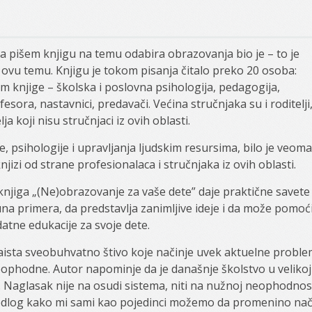
išem knjigu na temu odabira obrazovanja bio je – to je
ovu temu. Knjigu je tokom pisanja čitalo preko 20 osoba:
ikom knjige – školska i poslovna psihologija, pedagogija,
esora, nastavnici, predavači. Većina stručnjaka su i roditelji
lja koji nisu stručnjaci iz ovih oblasti.
, psihologije i upravljanja ljudskim resursima, bilo je veoma
jizi od strane profesionalaca i stručnjaka iz ovih oblasti.
 knjiga „(Ne)obrazovanje za vaše dete” daje praktične savete
a primera, da predstavlja zanimljive ideje i da može pomoć
atne edukacije za svoje dete.
zaista sveobuhvatno štivo koje načinje uvek aktuelne probl
ophodne. Autor napominje da je današnje školstvo u velikoj
 Naglasak nije na osudi sistema, niti na nužnoj neophodnos
edlog kako mi sami kao pojedinci možemo da promenino nač