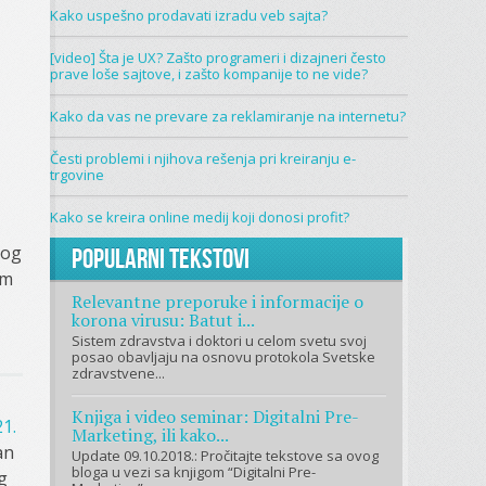
Kako uspešno prodavati izradu veb sajta?
[video] Šta je UX? Zašto programeri i dizajneri često
prave loše sajtove, i zašto kompanije to ne vide?
Kako da vas ne prevare za reklamiranje na internetu?
Česti problemi i njihova rešenja pri kreiranju e-
trgovine
Kako se kreira online medij koji donosi profit?
nog
Popularni tekstovi
om
Relevantne preporuke i informacije o
korona virusu: Batut i...
Sistem zdravstva i doktori u celom svetu svoj
posao obavljaju na osnovu protokola Svetske
zdravstvene...
Knjiga i video seminar: Digitalni Pre-
1.
Marketing, ili kako...
an
Update 09.10.2018.: Pročitajte tekstove sa ovog
bloga u vezi sa knjigom “Digitalni Pre-
g