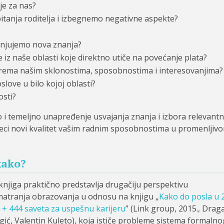
e za nas?
itanja roditelja i izbegnemo negativne aspekte?
enjujemo nova znanja?
iz naše oblasti koje direktno utiče na povećanje plata?
rema našim sklonostima, sposobnostima i interesovanjima?
love u bilo kojoj oblasti?
sti?
rzo i temeljno unapređenje usvajanja znanja i izbora relevant
 deci novi kvalitet vašim radnim sposobnostima u promenljiv
kako?
knjiga praktično predstavlja drugačiju perspektivu
atranja obrazovanja u odnosu na knjigu „
Kako do posla u 2
 + 444 saveta za uspešnu karijeru
” (Link group, 2015., Drag
gić, Valentin Kuleto), koja ističe probleme sistema formalno