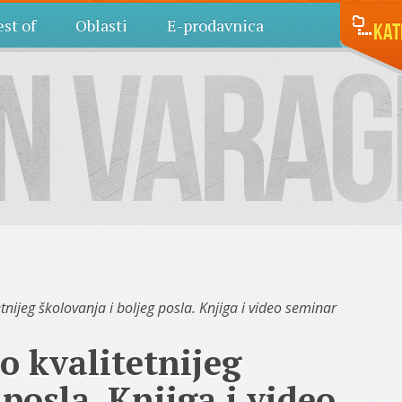
st of
Oblasti
E-prodavnica
Kat
tnijeg školovanja i boljeg posla. Knjiga i video seminar
do kvalitetnijeg
 posla. Knjiga i video