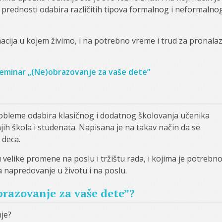
e prednosti odabira različitih tipova formalnog i neformalno
cija u kojem živimo, i na potrebno vreme i trud za pronala
 seminar „(Ne)obrazovanje za vaše dete”
obleme odabira klasičnog i dodatnog školovanja učenika
ih škola i studenata. Napisana je na takav način da se
 deca.
 velike promene na poslu i tržištu rada, i kojima je potrebn
a napredovanje u životu i na poslu.
obrazovanje za vaše dete”?
je?