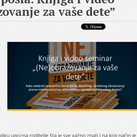
ovanje za vaše dete”
r
t
liku upozna roditelje šta je sve važno znati i na koji način je