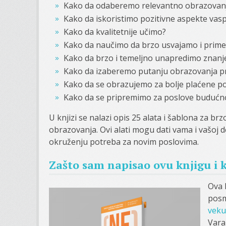
Kako da odaberemo relevantno obrazovanj
Kako da iskoristimo pozitivne aspekte vasp
Kako da kvalitetnije učimo?
Kako da naučimo da brzo usvajamo i prim
Kako da brzo i temeljno unapredimo znanje 
Kako da izaberemo putanju obrazovanja p
Kako da se obrazujemo za bolje plaćene pos
Kako da se pripremimo za poslove budućno
U knjizi se nalazi opis 25 alata i šablona za b
obrazovanja. Ovi alati mogu dati vama i vašoj
okruženju potreba za novim poslovima.
Zašto sam napisao ovu knjigu i 
Ova 
posm
veku
Vara