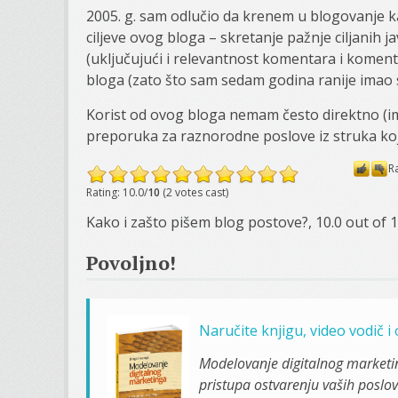
2005. g. sam odlučio da krenem u blogovanje k
ciljeve ovog bloga – skretanje pažnje ciljanih
(uključujući i relevantnost komentara i komen
bloga (zato što sam sedam godina ranije imao
Korist od ovog bloga nemam često direktno (imam
preporuka za raznorodne poslove iz struka ko
R
Rating: 10.0/
10
(2 votes cast)
Kako i zašto pišem blog postove?
,
10.0
out of
1
Povoljno!
Naručite knjigu, video vodič 
Modelovanje digitalnog marketi
pristupa ostvarenju vaših poslovn