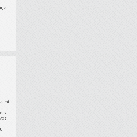
i je
m
 su mi
usili
tvog
 u