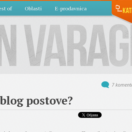
st of
Oblasti
E-prodavnica
Kat
7 koment
 blog postove?