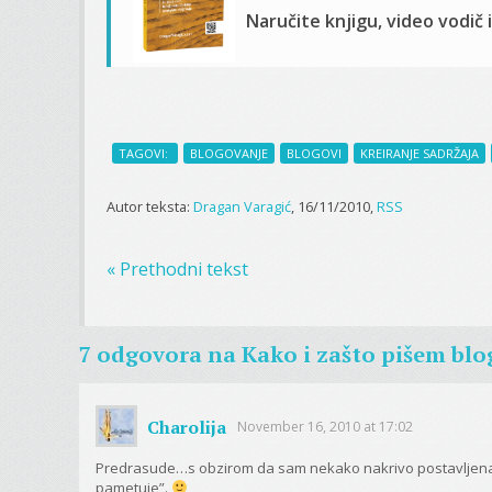
Naručite knjigu, video vodič 
TAGOVI:
BLOGOVANJE
BLOGOVI
KREIRANJE SADRŽAJA
Autor teksta:
Dragan Varagić
, 16/11/2010,
RSS
« Prethodni tekst
7 odgovora na
Kako i zašto pišem blo
Charolija
November 16, 2010 at 17:02
Predrasude…s obzirom da sam nekako nakrivo postavljena, 
pametuje”.