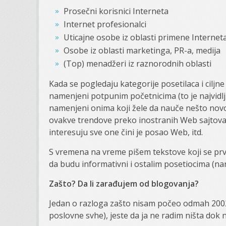
Prosečni korisnici Interneta
Internet profesionalci
Uticajne osobe iz oblasti primene Internet
Osobe iz oblasti marketinga, PR-a, medija
(Top) menadžeri iz raznorodnih oblasti
Kada se pogledaju kategorije posetilaca i ciljne
namenjeni potpunim početnicima (to je najvidlji
namenjeni onima koji žele da nauče nešto novo 
ovakve trendove preko inostranih Web sajtova),
interesuju sve one čini je posao Web, itd.
S vremena na vreme pišem tekstove koji se prve
da budu informativni i ostalim posetiocima (na
Zašto? Da li zarađujem od blogovanja?
Jedan o razloga zašto nisam počeo odmah 2002.
poslovne svhe), jeste da ja ne radim ništa dok ne