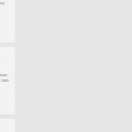
ina
znao
 zato