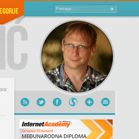
egorije
ara