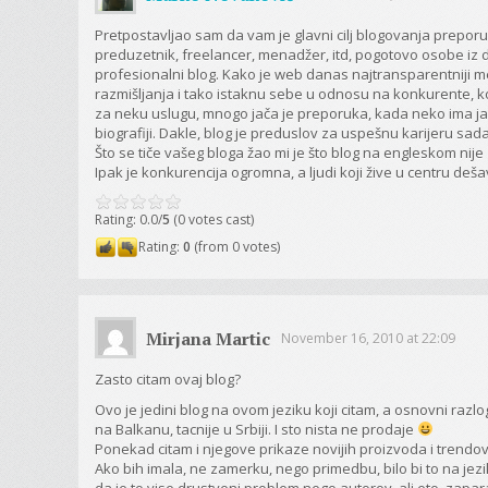
Pretpostavljao sam da vam je glavni cilj blogovanja preporuk
preduzetnik, freelancer, menadžer, itd, pogotovo osobe iz
profesionalni blog. Kako je web danas najtransparentniji me
razmišljanja i tako istaknu sebe u odnosu na konkurente, k
za neku uslugu, mnogo jača je preporuka, kada neko ima ja
biografiji. Dakle, blog je preduslov za uspešnu karijeru sad
Što se tiče vašeg bloga žao mi je što blog na engleskom nij
Ipak je konkurencija ogromna, a ljudi koji žive u centru deša
Rating: 0.0/
5
(0 votes cast)
Rating:
0
(from 0 votes)
Mirjana Martic
November 16, 2010 at 22:09
Zasto citam ovaj blog?
Ovo je jedini blog na ovom jeziku koji citam, a osnovni razlog j
na Balkanu, tacnije u Srbiji. I sto nista ne prodaje
Ponekad citam i njegove prikaze novijih proizvoda i trendo
Ako bih imala, ne zamerku, nego primedbu, bilo bi to na jez