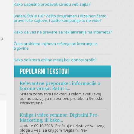
Kako uspešno prodavati izradu veb sajta?
[video] Šta je UX? Zašto programeri i dizajneri često
prave loše sajtove, i zašto kompanije to ne vide?
Kako da vas ne prevare za reklamiranje na internetu?
ra
Česti problemi i njihova rešenja pri kreiranju e-
trgovine
Kako se kreira online medij koji donosi profit?
Popularni tekstovi
Relevantne preporuke i informacije o
korona virusu: Batut i...
Sistem zdravstva i doktori u celom svetu svoj
posao obavljaju na osnovu protokola Svetske
zdravstvene...
Knjiga i video seminar: Digitalni Pre-
Marketing, ili kako...
Update 09.10.2018.: Pročitajte tekstove sa ovog
bloga u vezi sa knjigom “Digitalni Pre-