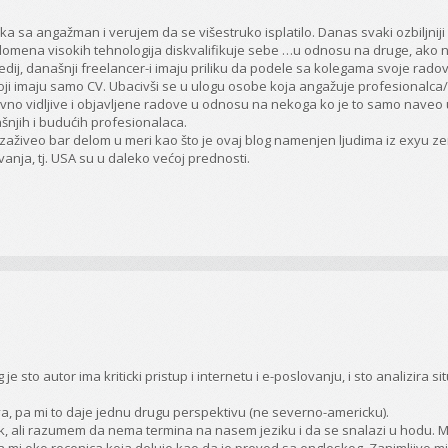
a sa angažman i verujem da se višestruko isplatilo. Danas svaki ozbiljniji
 domena visokih tehnologija diskvalifikuje sebe …u odnosu na druge, ako
dij, današnji freelancer-i imaju priliku da podele sa kolegama svoje radov
oji imaju samo CV. Ubacivši se u ulogu osobe koja angažuje profesionalca
vno vidljive i objavljene radove u odnosu na nekoga ko je to samo naveo 
ašnjih i budućih profesionalaca.
e zaživeo bar delom u meri kao što je ovaj blog namenjen ljudima iz exyu ze
vanja, tj. USA su u daleko većoj prednosti.
e sto autor ima kriticki pristup i internetu i e-poslovanju, i sto analizira si
va, pa mi to daje jednu drugu perspektivu (ne severno-americku).
ik, ali razumem da nema termina na nasem jeziku i da se snalazi u hodu. M