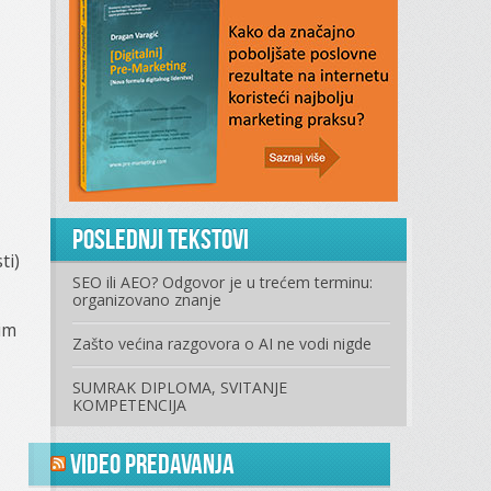
Poslednji tekstovi
ti)
SEO ili AEO? Odgovor je u trećem terminu:
organizovano znanje
im
Zašto većina razgovora o AI ne vodi nigde
SUMRAK DIPLOMA, SVITANJE
KOMPETENCIJA
Video predavanja