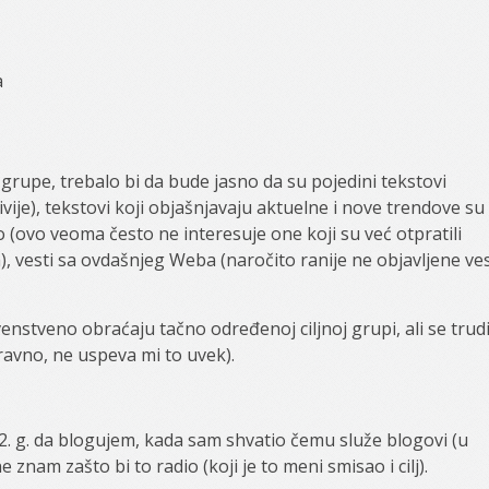
a
 grupe, trebalo bi da bude jasno da su pojedini tekstovi
vije), tekstovi koji objašnjavaju aktuelne i nove trendove su
(ovo veoma često ne interesuje one koji su već otpratili
 vesti sa ovdašnjeg Weba (naročito ranije ne objavljene ves
nstveno obraćaju tačno određenoj ciljnoj grupi, ali se trud
ravno, ne uspeva mi to uvek).
 g. da blogujem, kada sam shvatio čemu služe blogovi (u
 znam zašto bi to radio (koji je to meni smisao i cilj).