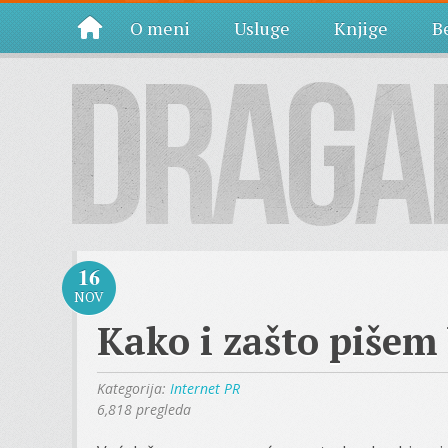
O meni
Usluge
Knjige
Be
16
NOV
Kako i zašto pišem
Kategorija:
Internet PR
6,818 pregleda