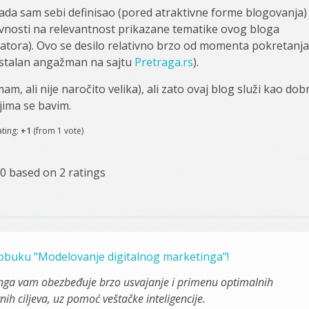
ada sam sebi definisao (pored atraktivne forme blogovanja)
 javnosti na relevantnost prikazane tematike ovog bloga
tatora). Ovo se desilo relativno brzo od momenta pokretanja
 stalan angažman na sajtu
Pretraga.rs
).
, ali nije naročito velika), ali zato ovaj blog služi kao dob
jima se bavim.
ating:
+1
(from 1 vote)
0
based on
2
ratings
i obuku "Modelovanje digitalnog marketinga"!
nga vam obezbeđuje brzo usvajanje i primenu optimalnih
ih ciljeva, uz pomoć veštačke inteligencije.