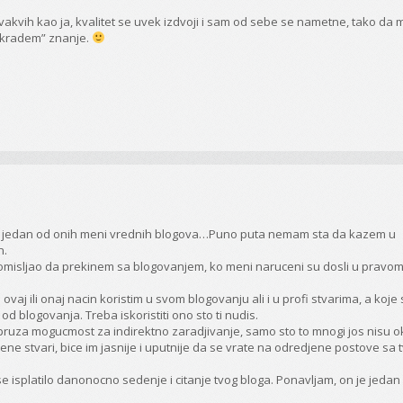
akvih kao ja, kvalitet se uvek izdvoji i sam od sebe se nametne, tako da m
 “kradem” znanje.
vaj jedan od onih meni vrednih blogova…Puno puta nemam sta da kazem u
n.
 pomisljao da prekinem sa blogovanjem, ko meni naruceni su dosli u pravo
a ovaj ili onaj nacin koristim u svom blogovanju ali i u profi stvarima, a koje
 blogovanja. Treba iskoristiti ono sto ti nudis.
 pruza mogucmost za indirektno zaradjivanje, samo sto to mnogi jos nisu ok
ne stvari, bice im jasnije i uputnije da se vrate na odredjene postove sa 
e isplatilo danonocno sedenje i citanje tvog bloga. Ponavljam, on je jedan