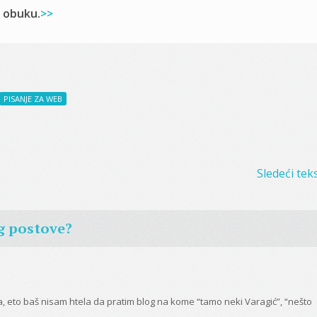
i obuku.
>>
PISANJE ZA WEB
Sledeći teks
g postove?
eto baš nisam htela da pratim blog na kome “tamo neki Varagić”, “nešto