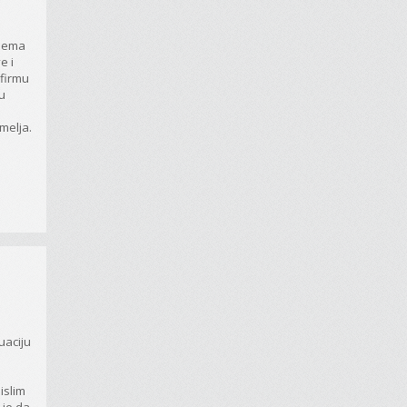
 nema
e i
/firmu
u
melja.
tuaciju
islim