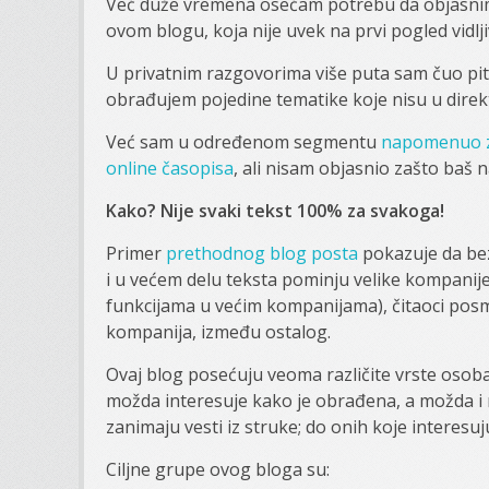
Već duže vremena osećam potrebu da objasnim i
ovom blogu, koja nije uvek na prvi pogled vidlji
U privatnim razgovorima više puta sam čuo pita
obrađujem pojedine tematike koje nisu u direkt
Već sam u određenom segmentu
napomenuo z
online časopisa
, ali nisam objasnio zašto baš 
Kako? Nije svaki tekst 100% za svakoga!
Primer
prethodnog blog posta
pokazuje da bez
i u većem delu teksta pominju velike kompanije
funkcijama u većim kompanijama), čitaoci posma
kompanija, između ostalog.
Ovaj blog posećuju veoma različite vrste osoba
možda interesuje kako je obrađena, a možda i n
zanimaju vesti iz struke; do onih koje interesuju
Ciljne grupe ovog bloga su: