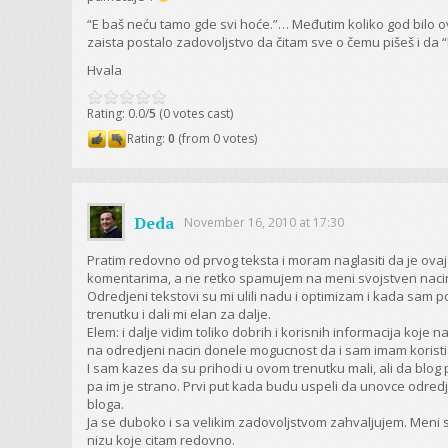
“E baš neću tamo gde svi hoće.”… Međutim koliko god bilo ov
zaista postalo zadovoljstvo da čitam sve o čemu pišeš i da
Hvala
Rating: 0.0/
5
(0 votes cast)
Rating:
0
(from 0 votes)
Deda
November 16, 2010 at 17:30
Pratim redovno od prvog teksta i moram naglasiti da je o
komentarima, a ne retko spamujem na meni svojstven naci
Odredjeni tekstovi su mi ulili nadu i optimizam i kada sam
trenutku i dali mi elan za dalje.
Elem: i dalje vidim toliko dobrih i korisnih informacija koje n
na odredjeni nacin donele mogucnost da i sam imam koristi od
I sam kazes da su prihodi u ovom trenutku mali, ali da blog
pa im je strano. Prvi put kada budu uspeli da unovce odredje
bloga.
Ja se duboko i sa velikim zadovoljstvom zahvaljujem. Meni s
nizu koje citam redovno.