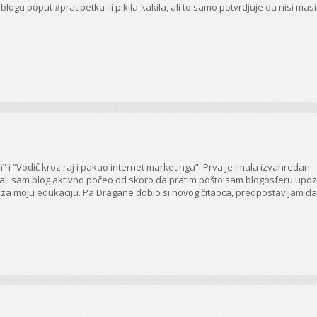
gu poput #pratipetka ili pikila-kakila, ali to samo potvrdjuje da nisi mas
i” i “Vodič kroz raj i pakao internet marketinga”. Prva je imala izvanredan
tet ali sam blog aktivno počeo od skoro da pratim pošto sam blogosferu upo
 za moju edukaciju. Pa Dragane dobio si novog čitaoca, predpostavljam da