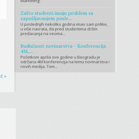
Marketing”.
Zašto studenti imaju problem sa
zapošljavanjem posle...
U poslednjih nekoliko godina imao sam prilike,
u više navrata, da pred studentima držim
predavanja na veoma...
Budućnost novinarstva – Konferencija
4M,...
Početkom aprila ove godine u Beogradu je
održana 4M konferencija na temu novinarstva i
novih medija. Tom...
t »