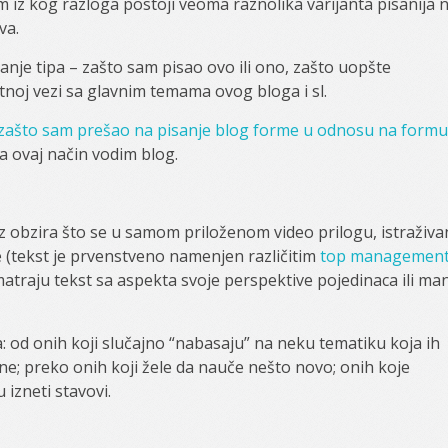
z kog razloga postoji veoma raznolika varijanta pisanija 
va.
nje tipa – zašto sam pisao ovo ili ono, zašto uopšte
noj vezi sa glavnim temama ovog bloga i sl.
ašto sam prešao na pisanje blog forme u odnosu na formu
na ovaj način vodim blog.
 obzira što se u samom priloženom video prilogu, istraživa
 (tekst je prvenstveno namenjen različitim
top managemen
traju tekst sa aspekta svoje perspektive pojedinaca ili man
: od onih koji slučajno “nabasaju” na neku tematiku koja ih
e; preko onih koji žele da nauče nešto novo; onih koje
 izneti stavovi.