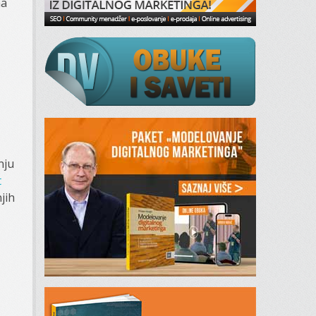
na
nju
t
jih