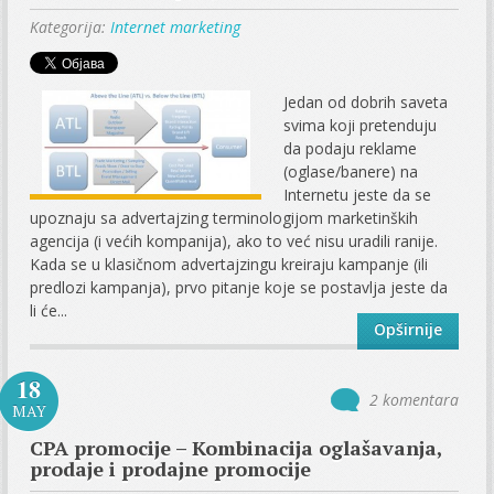
Kategorija:
Internet marketing
Jedan od dobrih saveta
svima koji pretenduju
da podaju reklame
(oglase/banere) na
Internetu jeste da se
upoznaju sa advertajzing terminologijom marketinških
agencija (i većih kompanija), ako to već nisu uradili ranije.
Kada se u klasičnom advertajzingu kreiraju kampanje (ili
predlozi kampanja), prvo pitanje koje se postavlja jeste da
li će...
Opširnije
18
2 komentara
MAY
CPA promocije – Kombinacija oglašavanja,
prodaje i prodajne promocije