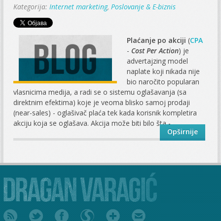
Kategorija:
Internet marketing
,
Poslovanje & E-biznis
Plaćanje po akciji
(
CPA
-
Cost Per Action
) je
advertajzing model
naplate koji nikada nije
bio naročito popularan
vlasnicima medija, a radi se o sistemu oglašavanja (sa
direktnim efektima) koje je veoma blisko samoj prodaji
(near-sales) - oglašivač plaća tek kada korisnik kompletira
akciju koja se oglašava. Akcija može biti bilo šta -...
Opširnije