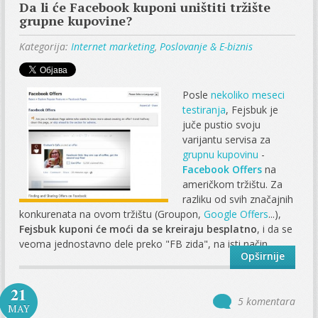
Da li će Facebook kuponi uništiti tržište
grupne kupovine?
Kategorija:
Internet marketing
,
Poslovanje & E-biznis
Posle
nekoliko meseci
testiranja
, Fejsbuk je
juče pustio svoju
varijantu servisa za
grupnu kupovinu
-
Facebook Offers
na
američkom tržištu. Za
razliku od svih značajnih
konkurenata na ovom tržištu (Groupon,
Google Offers
...),
Fejsbuk kuponi će moći da se kreiraju besplatno
, i da se
veoma jednostavno dele preko "FB zida", na isti način...
Opširnije
21
5 komentara
MAY