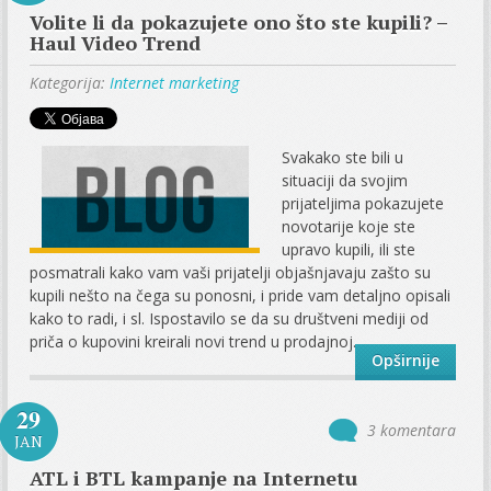
Volite li da pokazujete ono što ste kupili? –
Haul Video Trend
Kategorija:
Internet marketing
Svakako ste bili u
situaciji da svojim
prijateljima pokazujete
novotarije koje ste
upravo kupili, ili ste
posmatrali kako vam vaši prijatelji objašnjavaju zašto su
kupili nešto na čega su ponosni, i pride vam detaljno opisali
kako to radi, i sl. Ispostavilo se da su društveni mediji od
priča o kupovini kreirali novi trend u prodajnoj...
Opširnije
29
3 komentara
JAN
ATL i BTL kampanje na Internetu