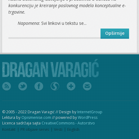
konkurenciju je kreiranje poslovnog modela konceptualne e-
trgovine.
Napomena
: Svi linkovi u tekstu se...
Opširnije
© 2005 - 2022 Dragan Varagić // Design by
InternetGroup
Lektura by
Opismenise.com
// powered by
WordPress
Licenca sadržaja sajta
CreativeCommons - Autorstvo
Kontakt
PR objave servis
Vesti
English