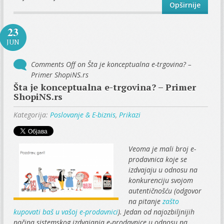
Opširnije
23
JUN
Comments Off
on Šta je konceptualna e-trgovina? –
Primer ShopiNS.rs
Šta je konceptualna e-trgovina? – Primer
ShopiNS.rs
Kategorija:
Poslovanje & E-biznis
,
Prikazi
Veoma je mali broj e-
prodavnica koje se
izdvajaju u odnosu na
konkurenciju svojom
autentičnošću (odgovor
na pitanje
zašto
kupovati baš u vašoj e-prodavnici
). Jedan od najozbiljnijih
načina sistemskog izdvajanja e-prodavnice u odnosu na