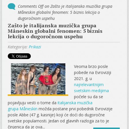
Comments Off
on Zašto je italijanska muzička grupa
Måneskin globalni fenomen: 5 biznis lekcija o
dugoročnom uspehu
Zašto je italijanska muzička grupa
Måneskin globalni fenomen: 5 biznis
lekcija o dugoročnom uspehu
Kategorija:
Prikazi
Veoma brzo posle
pobede na Evroviziji
2021. g. u
najrelevantnijim
svetskim medijima
počele su da se
pojavljuju vesti o tome da
italijanska muzička
grupa Måneskin
možda postane prvi pobednik Evrovizije
posle Abbe (47 g. kasnije) koji će doći do dugoročne
svetske popularnosti. Jedan od glavnih razloga za to je
činjenica da je ova...