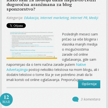
dugoročna aranžmana za blog
sponzorstvo?
Kategorija:
Edukacija
,
Internet marketing
,
Internet PR
,
Mediji
Poslednjih meseci sam
pričao sa više blogera i
vlasnika manjih medija
o mogućnostima
zarade od online
oglašavanja, gde sam
napominjao da o temi načina zarade putem
Native
Advertajzinga
postoji nekoliko tekstova na mom blogu, ali i
dodatni tekstovi o tome šta je sve potrebno znati da bi
imali koristi od online oglašavanja. Preporučujem...
Opširnije
12
3 komentara
MAR