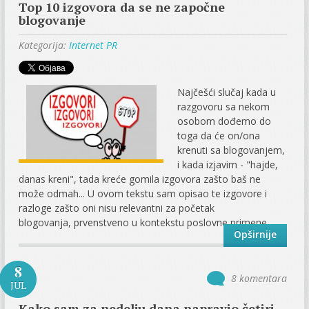
Top 10 izgovora da se ne započne
blogovanje
Kategorija:
Internet PR
Najčešći slučaj kada u
razgovoru sa nekom
osobom dođemo do
toga da će on/ona
krenuti sa blogovanjem,
i kada izjavim - "hajde,
danas kreni", tada kreće gomila izgovora zašto baš ne
može odmah... U ovom tekstu sam opisao te izgovore i
razloge zašto oni nisu relevantni za početak
blogovanja, prvenstveno u kontekstu poslovne primene...
Opširnije
8
8 komentara
JUL
Kako sam za nedelju dana napravio četiri