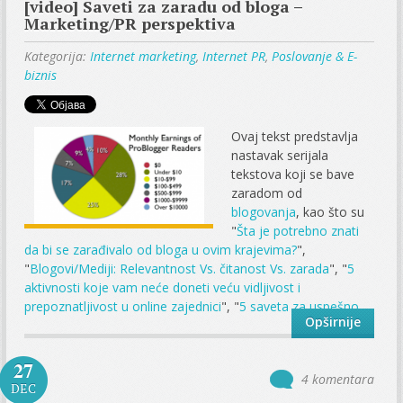
[video] Saveti za zaradu od bloga –
Marketing/PR perspektiva
Kategorija:
Internet marketing
,
Internet PR
,
Poslovanje & E-
biznis
Ovaj tekst predstavlja
nastavak serijala
tekstova koji se bave
zaradom od
blogovanja
, kao što su
"
Šta je potrebno znati
da bi se zarađivalo od bloga u ovim krajevima?
",
"
Blogovi/Mediji: Relevantnost Vs. čitanost Vs. zarada
", "
5
aktivnosti koje vam neće doneti veću vidljivost i
prepoznatljivost u online zajednici
", "
5 saveta za uspešno...
Opširnije
27
4 komentara
DEC