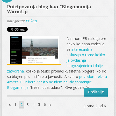
Putripovanja blog kao #Blogomanija
WarmUp
Kategorija:
Prikazi
Na mom FB nalogu pre
nekoliko dana zadesila
se
interesantna
diskusija o tome koliko
je ovdašnja
blogozajednica i dalje
zatvorena
, koliko je teško pronaći kvalitetne blogere, koliko
su blogeri poznati šire u javnosti... A sve to
povodom teksta
Amitza Dulnikera "Zašto ne idem na Blogomaniju"
.
Blogomanija
"trese, lupa, udara"... Ove godine će...
Opširnije
«
1
2
3
4
5
6
»
Strana 2 od 6