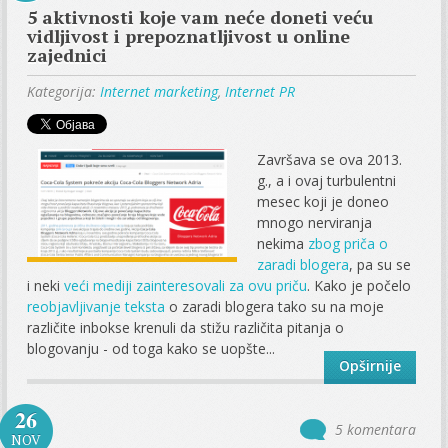
5 aktivnosti koje vam neće doneti veću
vidljivost i prepoznatljivost u online
zajednici
Kategorija:
Internet marketing
,
Internet PR
Završava se ova 2013.
g., a i ovaj turbulentni
mesec koji je doneo
mnogo nerviranja
nekima
zbog priča o
zaradi blogera
, pa su se
i neki
veći mediji zainteresovali za ovu priču
. Kako je počelo
reobjavljivanje teksta
o zaradi blogera tako su na moje
različite inbokse krenuli da stižu različita pitanja o
blogovanju - od toga kako se uopšte...
Opširnije
26
5 komentara
NOV