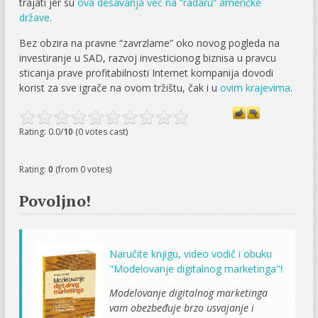
trajati jer su
ova dešavanja već na “radaru” američke
države
.
Bez obzira na pravne “zavrzlame” oko novog pogleda na
investiranje u SAD, razvoj investicionog biznisa u pravcu
sticanja prave profitabilnosti Internet kompanija dovodi
korist za sve igrače na ovom tržištu, čak i u
ovim krajevima
.
Rating: 0.0/
10
(0 votes cast)
Rating:
0
(from 0 votes)
Povoljno!
Naručite knjigu, video vodič i obuku
"Modelovanje digitalnog marketinga"!
Modelovanje digitalnog marketinga
vam obezbeđuje brzo usvajanje i