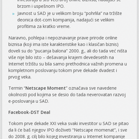
brzom i uspešnom IPO.
Javnost u SAD je u velikom broju “pohrlila” na tržište
deonica dot-com kompanija, nadajući se velikim
profitima za kratko vreme.
Naravno, pohlepa i nepoznavanje prave prirode online
biznisa (koji ima iste karakteristike kao i klasičan biznis)
doveli su do “pucanja balona” 2000. g., ali do tada već ništa
više nije bilo isto – dešavanja krajem devedesetih na
Internet tržištu su bila samo prethodnica važnih promena u
kompletnom poslovanju tokom prve dekade dvadest i
prvog veka.
Termin “
Netscape Moment
” označava sve navedene
okolnosti pod kojima se desio do tada neverovatan razvoj
e-poslovanja u SAD.
Facebook-DST Deal
Tokom prve dekade XXI veka svaki investitor u SAD se pitao
da li će baš njegov IPO doživeti “Netscape momenat”, i sve
do 2008. g. cilj bilo kojeg investiranja u Internet kompanije