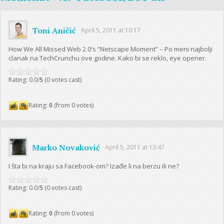
Toni Aničić
April 5, 2011 at 10:17
How We All Missed Web 2.0′s “Netscape Moment” – Po meni najbolji
clanak na TechCrunchu ove godine. Kako bi se reklo, eye opener.
Rating: 0.0/
5
(0 votes cast)
Rating:
0
(from 0 votes)
Marko Novaković
April 5, 2011 at 13:47
I šta bi na kraju sa Facebook-om? Izađe li na berzu ili ne?
Rating: 0.0/
5
(0 votes cast)
Rating:
0
(from 0 votes)