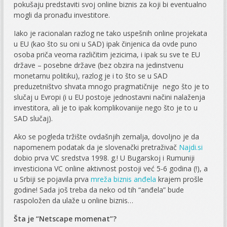
pokušaju predstaviti svoj online biznis za koji bi eventualno
mogli da pronađu investitore.
Iako je racionalan razlog ne tako uspešnih online projekata
u EU (kao što su oni u SAD) ipak činjenica da ovde puno
osoba priča veoma različitim jezicima, i ipak su sve te EU
države – posebne države (bez obzira na jedinstvenu
monetarnu politiku), razlog je i to što se u SAD
preduzetništvo shvata mnogo pragmatičnije nego što je to
slučaj u Evropi (i u EU postoje jednostavni načini nalaženja
investitora, ali je to ipak komplikovanije nego što je to u
SAD slučaj).
Ako se pogleda tržište ovdašnjih zemalja, dovoljno je da
napomenem podatak da je slovenački pretraživač
Najdi.si
dobio prva VC sredstva 1998. g.! U Bugarskoj i Rumuniji
investiciona VC online aktivnost postoji već 5-6 godina (!), a
u Srbiji se pojavila prva
mreža biznis anđela
krajem prošle
godine! Sada još treba da neko od tih “anđela” bude
raspoložen da ulaže u online biznis…
Šta je “Netscape momenat”?