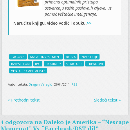
primenu optimalnih pristupa
ostvarenju vaših poslovnih ciljeva, uz
pomoć veštačke inteligencije.
Naručite knjigu, video vodič i obuku.
>>
TAGOVI:
ANGEL INVESTMENT
BERZA
INVESTICIJE
INVESTITORI
IPO
LIQUIDITY
STARTUPS
TRENDOVI
VENTURE CAPITALISTS
Autor teksta:
Dragan Varagić
, 05/04/2011,
RSS
« Prethodni tekst
Sledeći tekst »
4 odgovora na
Daleko je Amerika – “Nescape
Momenat” Vs. “Facebook/DST dil”