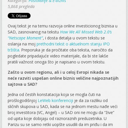
Kategorija:
Poslovanje & E-biznis
5,868 pregleda
Ovaj tekst je na temu razvoja online investicionog biznisa u
SAD, zasnovanog na tekstu
How We All Missed Web 2.0’s
“Netscape Moment”
, i dosta detalja u ovom tekstu se
oslanja na moj
prethodni tekst o aktuelnom stanju IPO
tržišta
. Preporuka je da pročitate oba teksta, naročito da
pogledate pripadajuće video materijale, da bi ste lakše
pratili važnost onoga što je napisano u ovom tekstu.
Zašto u ovom regionu, ali i u celoj Evropi nikada se
neće razviti uspešan online biznis veličine najpoznatijih
sajtova u SAD?
Jedna od čestih konstatacija koja se mogla čuti na
prošlogodišnjoj
LeWeb konferenciji
je da za razliku od
sličnih skupova u SAD, kada se na jednom mestu nađe veći
broj investitora (VC, Angel) – u SAD oni ne mogu da “žive”
od upita koje dobijaju od raznoraznih preduzetnika. U
Parizu su se samo retki uopšte usudili da im priđu i da im