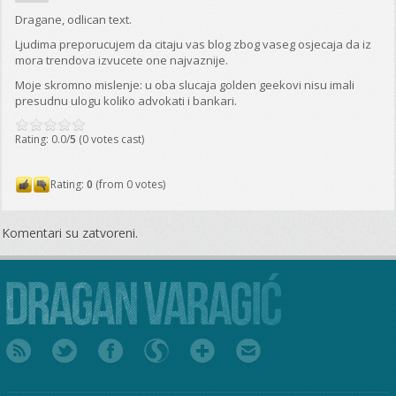
Dragane, odlican text.
Ljudima preporucujem da citaju vas blog zbog vaseg osjecaja da iz
mora trendova izvucete one najvaznije.
Moje skromno mislenje: u oba slucaja golden geekovi nisu imali
presudnu ulogu koliko advokati i bankari.
Rating: 0.0/
5
(0 votes cast)
Rating:
0
(from 0 votes)
Komentari su zatvoreni.