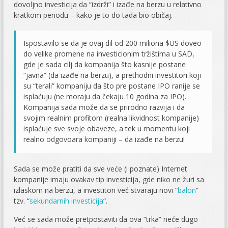
dovoljno investicija da “izdrži” i izađe na berzu u relativno
kratkom periodu – kako je to do tada bio običaj.
Ispostavilo se da je ovaj dil od 200 miliona $US doveo
do velike promene na investicionim tržištima u SAD,
gde je sada cilj da kompanija što kasnije postane
“javna” (da izađe na berzu), a prethodni investitori koji
su “terali” kompaniju da što pre postane IPO ranije se
isplaćuju (ne moraju da čekaju 10 godina za IPO).
Kompanija sada može da se prirodno razvija i da
svojim realnim profitom (realna likvidnost kompanije)
isplaćuje sve svoje obaveze, a tek u momentu koji
realno odgovoara kompaniji – da izađe na berzu!
Sada se može pratiti da sve veće (i poznate) Internet
kompanije imaju ovakav tip investicija, gde niko ne žuri sa
izlaskom na berzu, a investitori već stvaraju novi “
balon
”
tzv. “
sekundarnih investicija
“.
Već se sada može pretpostaviti da ova “trka” neće dugo