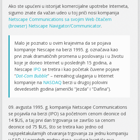
Ako ste upućeni u istorijat komercijalne upotrebe Interneta,
sigurno znate da važan udeo u toj priči nosi kompanija
Netscape Communications sa svojim Web čitačem
(
browser
) Netscape Navigator/Communicator
.
Malo je poznato u ovim krajevima da se pojava
kompanije Nescape na berzi 1995. g. označava kao
prvi znak dramatičnih promena u poslovanju i u životu
koje je doneo Internet u poslednjih 15 godina, a
Nescape
IPO
se tretira i kao početak čuvene pojave
“
Dot-Com Bubble
” – nerealnog ulaganja u Internet
kompanije na
NASDAQ
berzi u drugoj polovini
devedesetih godina (američki “Jezda” i “Dafina”).
09. avgusta 1995. g. kompanija Netscape Communications
se pojavila na berzi (IPO) sa početnom cenom deonice od
14 $US, a taj prvi dan trgovanja se završio sa cenom
deonice od 75 $US, što se tretira kao jedno od
najspektakularnijih otvaranja trgovanja za jednu kompaniju
u SAD. U narednih godinu dana, svakog kvartala ova