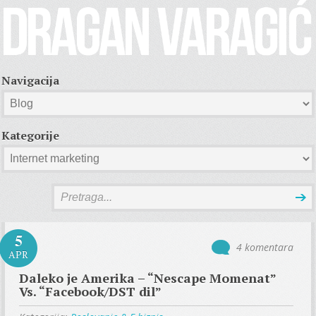
Navigacija
Kategorije
5
4 komentara
APR
Daleko je Amerika – “Nescape Momenat”
Vs. “Facebook/DST dil”