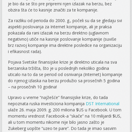
je bio da se što pre pripremi njen izlazak na berzu, bez
obzira šta će to kasnije značiti za te kompanije.
Za razliku od perioda do 2000. g., počeli su da se gledaju svi
aspekti poslovanja za Internet kompanije, ali je praksa
pokazala da rani izlazak na berzu direktno (uglavnom
negativno) utiče na kasnije poslovanje kompanije (suviše
brz razvoj kompanije ima direktne posledice na organizaciju
i efikasnost rada).
Pojava Svetske finansijske krize je direktno uticala na sva
berzanska tržišta, što je u poslednjih nekoliko godina
uticalo na to da se period od osnivanja (Internet) kompanije
do njenog izlaska na berzu produžio sa prosečnih 5 godina
– na prosečnih 10 godina!
Upravo u vreme “najžešće” finansijske krize, do tada
nepoznata ruska investiciona kompanija
DST International
ulaže 26. maja 2009. g. 200 miliona $US u Facebook. U tom
momentu vrednost Facebook-a “skače” na 10 milijardi $US,
ali u tom momentu nikome nije bilo jasno zašto je
Zukeberg uopšte “uzeo te pare”. Do tada je imao sasvim