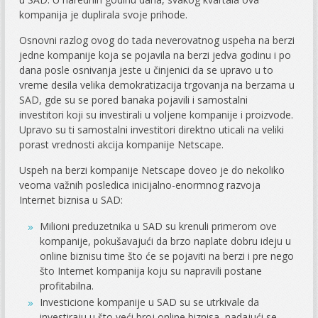
kompanija je duplirala svoje prihode.
Osnovni razlog ovog do tada neverovatnog uspeha na berzi
jedne kompanije koja se pojavila na berzi jedva godinu i po
dana posle osnivanja jeste u činjenici da se upravo u to
vreme desila velika demokratizacija trgovanja na berzama u
SAD, gde su se pored banaka pojavili i samostalni
investitori koji su investirali u voljene kompanije i proizvode.
Upravo su ti samostalni investitori direktno uticali na veliki
porast vrednosti akcija kompanije Netscape.
Uspeh na berzi kompanije Netscape doveo je do nekoliko
veoma važnih posledica inicijalno-enormnog razvoja
Internet biznisa u SAD:
Milioni preduzetnika u SAD su krenuli primerom ove
kompanije, pokušavajući da brzo naplate dobru ideju u
online biznisu time što će se pojaviti na berzi i pre nego
što Internet kompanija koju su napravili postane
profitabilna.
Investicione kompanije u SAD su se utrkivale da
investiraju u što veći broj online biznisa, nadajući se