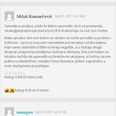
Miloš Komarčević
April 5, 2011 at 14:42
Zanimljiva analiza, a bilo bi dobro uporediti i da li se promenila
strategija/proporcija izlaza kroz IPO ili akviziciju za sve ovo vreme.
Mala opsaka: dot-com balon se nikako ne može porediti sa Jezdom i
Dafinom – prvo je izazvano nerealnim procenama i očekivanjima
koje samo slobodno tržište na kraju reguliše, a u slučaju drugo
dvoje je unapred promišljena i kažnjiva obmana. Dot-com balon se
lokalno možda da uporediti sa Dinkićevim akcijama, a Dafina i Jezda
jedino sa Madoffom i ostalim Ponzi šemama. Jedino zajedničko u
svim slučajevima je pohlepa.
Rating: 0.0/
5
(0 votes cast)
Rating:
0
(from 0 votes)
mungos
April 5, 2011 at 21:45