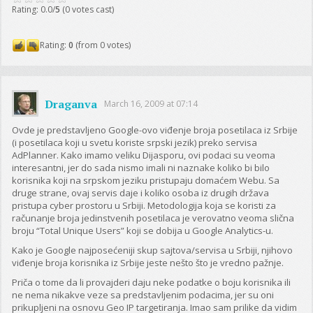
Rating: 0.0/
5
(0 votes cast)
Rating:
0
(from 0 votes)
Draganva
March 16, 2009 at 07:14
Ovde je predstavljeno Google-ovo viđenje broja posetilaca iz Srbije
(i posetilaca koji u svetu koriste srpski jezik) preko servisa
AdPlanner. Kako imamo veliku Dijasporu, ovi podaci su veoma
interesantni, jer do sada nismo imali ni naznake koliko bi bilo
korisnika koji na srpskom jeziku pristupaju domaćem Webu. Sa
druge strane, ovaj servis daje i koliko osoba iz drugih država
pristupa cyber prostoru u Srbiji. Metodologija koja se koristi za
računanje broja jedinstvenih posetilaca je verovatno veoma slična
broju “Total Unique Users” koji se dobija u Google Analytics-u.
Kako je Google najposećeniji skup sajtova/servisa u Srbiji, njihovo
viđenje broja korisnika iz Srbije jeste nešto što je vredno pažnje.
Priča o tome da li provajderi daju neke podatke o boju korisnika ili
ne nema nikakve veze sa predstavljenim podacima, jer su oni
prikupljeni na osnovu Geo IP targetiranja. Imao sam prilike da vidim