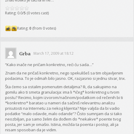
Rating: 0.0/
5
(0 votes cast)
Rating:
0
(from 0 votes)
Grba
March 17, 2009 at 18:12
“Kako inače ne pričam konkretno, reći ću sada…”
Znam da ne pričaš konkretno, nego spekulišeš sa tim objavljenim
podacima. To je odmah bilo jasno. OK, razjasnio si jednu stvar, tnx.
Šta ćemo sa ostalim pomenutim detaljima? Ili, da sakupimo na
gomilu ako ti smeta granulacija: ima li *ičeg* konkretnog u tvom
postu? Recimo, kojim izvorom/načinom/podatkom od rečenih bi ti
*konkretno* baratao u nameri da sačiniš relevantnu analizu
prisutosti na Internetu za nekog klijenta? Nije valjda da bi vadio
podatke “malo odavde, malo odande”? Čisto sumnjam da si tako
neozbiljan, pa samo želim da dođem do *nekakve* poente tvog
posta, jer sam je omašio. Istina, možda ta poenta i postoji, ali ja
nisam sposoban da je vidim.