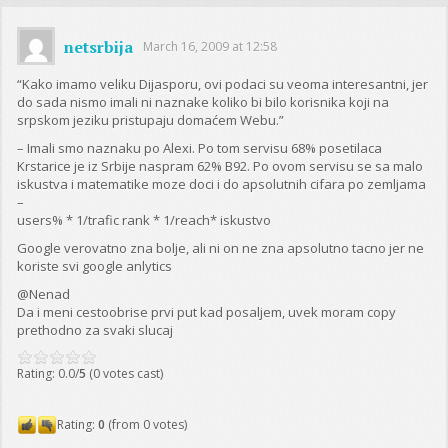
netsrbija
March 16, 2009 at 12:58
“Kako imamo veliku Dijasporu, ovi podaci su veoma interesantni, jer
do sada nismo imali ni naznake koliko bi bilo korisnika koji na
srpskom jeziku pristupaju domaćem Webu.”
– Imali smo naznaku po Alexi. Po tom servisu 68% posetilaca
Krstarice je iz Srbije naspram 62% B92. Po ovom servisu se sa malo
iskustva i matematike moze doci i do apsolutnih cifara po zemljama
–
users% * 1/trafic rank * 1/reach* iskustvo
Google verovatno zna bolje, ali ni on ne zna apsolutno tacno jer ne
koriste svi google anlytics
@Nenad
Da i meni cestoobrise prvi put kad posaljem, uvek moram copy
prethodno za svaki slucaj
Rating: 0.0/
5
(0 votes cast)
Rating:
0
(from 0 votes)