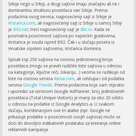
Srbije nego u Srbiji, a drugi sajtovi imaju značajnu ali ne i
dominantnu strukturu posetilaca van Srbije. Prema
podacima ovog servisa, najposećeniji sajt iz Srbije je
Krstarica.com
, ali najposećeniji sajt iz Srbije u samoj Srbiji
je
B92.net
; treći najposećeniji sajt je
Blic.rs
. Kada se
posmatra posećenost sajtova po najvećim gradovima,
Krstarica je svuda ispred B92. Čak i u slučaju poseta iz
Hrvatske srpskim sajtovima, Krstarica dominira.
Spisak top 250 sajtova na osnovu jedinstvenog broja
posetilaca (mogu se praviti različite liste sajtova u odnosu
na kategorije, ključne reči, lokaciju…) veoma se razlikuje od
liste na osnovu servisa
Alexa.com
, ali odstupa i od podatka
servisa
Google Trends
. Prema podacima koje sam otpratio
i uporedio sa servisom Google AdPlanner, broj jedinstvenih
posetilaca (Total Unique Visitors) je manji za oko 20 odsto
u odnosu na podatke iz Google Analytics-a. U svakom
slučaju, kombinacijom ove tri alatke (npr. Google ne
prikazuje podatke o posećenosti svojih sajtova) može se
doći do dovoljno indikativnih podataka za kreiranje online
reklamnih kampanja.