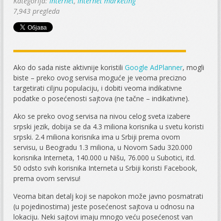
Kategorija:
Internet
,
Internet marketing
7,943 pregleda
Ako do sada niste aktivnije koristili
Google AdPlanner
, mogli
biste – preko ovog servisa moguće je veoma precizno
targetirati ciljnu populaciju, i dobiti veoma indikativne
podatke o posećenosti sajtova (ne tačne – indikativne).
Ako se preko ovog servisa na nivou celog sveta izabere
srpski jezik, dobija se da 4.3 miliona korisnika u svetu koristi
srpski. 2.4 miliona korisnika ima u Srbiji prema ovom
servisu, u Beogradu 1.3 miliona, u Novom Sadu 320.000
korisnika Interneta, 140.000 u Nišu, 76.000 u Subotici, itd.
50 odsto svih korisnika Interneta u Srbiji koristi Facebook,
prema ovom servisu!
Veoma bitan detalj koji se napokon može javno posmatrati
(u pojedinostima) jeste posećenost sajtova u odnosu na
lokaciju. Neki sajtovi imaju mnogo veću posećenost van