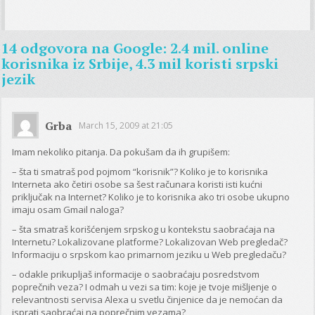
14 odgovora na
Google: 2.4 mil. online
korisnika iz Srbije, 4.3 mil koristi srpski
jezik
Grba
March 15, 2009 at 21:05
Imam nekoliko pitanja. Da pokušam da ih grupišem:
– šta ti smatraš pod pojmom “korisnik”? Koliko je to korisnika
Interneta ako četiri osobe sa šest računara koristi isti kućni
priključak na Internet? Koliko je to korisnika ako tri osobe ukupno
imaju osam Gmail naloga?
– šta smatraš korišćenjem srpskog u kontekstu saobraćaja na
Internetu? Lokalizovane platforme? Lokalizovan Web pregledač?
Informaciju o srpskom kao primarnom jeziku u Web pregledaču?
– odakle prikupljaš informacije o saobraćaju posredstvom
poprečnih veza? I odmah u vezi sa tim: koje je tvoje mišljenje o
relevantnosti servisa Alexa u svetlu činjenice da je nemoćan da
isprati saobraćaj na poprečnim vezama?