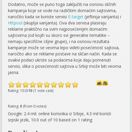
Dodatno, može se puno toga zaključiti na osnovu sličnih
kampanja koje se vode na različitim domaćim sajtovima,
naročito kada se koriste servisi
E-target
(jeftinija varijanta) i
Httpool
(skuplja varijanta). Ova dva servisa plasiraju
reklame praktično na svim najposećenijim domaćim
sajtovima (od kojih su skoro svi generalne tematike –
nemaju specifične ciljne grupe), i na osnovu rezultata
kampanje može se veoma lepo videti posećenost sajtova,
naročito ako se reklame postave na sličan način. Kada se
ovakvi podaci ukrste sa podacima koje daju pomenuti
servisi, slika o posećenosti sajtova u Srbiji može biti veoma
jasna.
Rating: 10.0/
10
(1 vote cast)
Rating:
0
(from 0 votes)
Google: 2.4 mil. online korisnika iz Srbije, 4.3 mil koristi
srpski jezik
,
10.0
out of
10
based on
1
rating