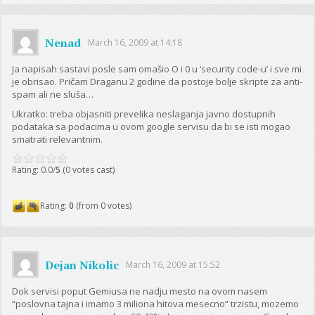
Nenad
March 16, 2009 at 14:18
Ja napisah sastavi posle sam omašio O i 0 u ‘security code-u’ i sve mi
je obrisao. Pričam Draganu 2 godine da postoje bolje skripte za anti-
spam ali ne sluša…
Ukratko: treba objasniti prevelika neslaganja javno dostupnih
podataka sa podacima u ovom google servisu da bi se isti mogao
smatrati relevantnim.
Rating: 0.0/
5
(0 votes cast)
Rating:
0
(from 0 votes)
Dejan Nikolic
March 16, 2009 at 15:52
Dok servisi poput Gemiusa ne nadju mesto na ovom nasem
“poslovna tajna i imamo 3 miliona hitova mesecno” trzistu, mozemo