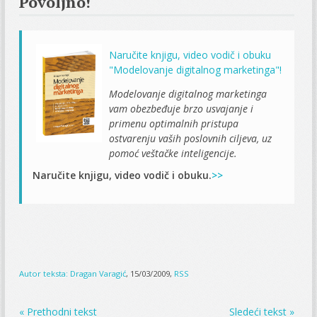
Povoljno!
Naručite knjigu, video vodič i obuku
"Modelovanje digitalnog marketinga"!
Modelovanje digitalnog marketinga
vam obezbeđuje brzo usvajanje i
primenu optimalnih pristupa
ostvarenju vaših poslovnih ciljeva, uz
pomoć veštačke inteligencije.
Naručite knjigu, video vodič i obuku.
>>
Autor teksta:
Dragan Varagić
, 15/03/2009,
RSS
« Prethodni tekst
Sledeći tekst »