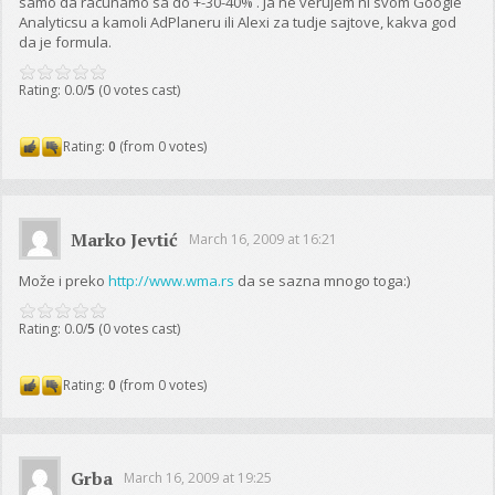
samo da racunamo sa do +-30-40% . Ja ne verujem ni svom Google
Analyticsu a kamoli AdPlaneru ili Alexi za tudje sajtove, kakva god
da je formula.
Rating: 0.0/
5
(0 votes cast)
Rating:
0
(from 0 votes)
Marko Jevtić
March 16, 2009 at 16:21
Može i preko
http://www.wma.rs
da se sazna mnogo toga:)
Rating: 0.0/
5
(0 votes cast)
Rating:
0
(from 0 votes)
Grba
March 16, 2009 at 19:25