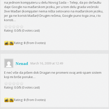
na jednom kompjuteru u delu Novog Sada – Telep, da po defaultu
daje Google na mađarskom jeziku, jer u tom delu grada većinski
žive Mađari (kompjuter nema ništa setovano na mađarskom jeziku,
jer ga ne koristi Mađar)! Drugim rečima, Google puno toga zna, i to
koristi…
Rating: 0.0/
5
(0 votes cast)
Rating:
0
(from 0 votes)
Nenad
March 16, 2009 at 12:49
E neć više da pišem dok Dragan ne promeni ovaj anti-spam sistem
koji mi briše poruke…
Rating: 0.0/
5
(0 votes cast)
Rating:
0
(from 0 votes)