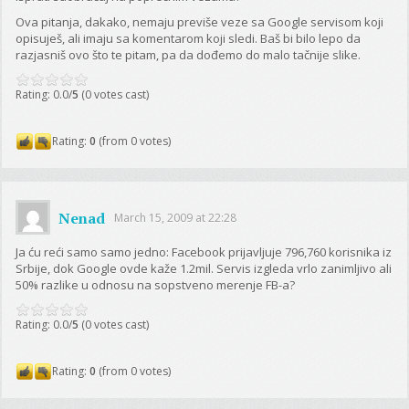
Ova pitanja, dakako, nemaju previše veze sa Google servisom koji
opisuješ, ali imaju sa komentarom koji sledi. Baš bi bilo lepo da
razjasniš ovo što te pitam, pa da dođemo do malo tačnije slike.
Rating: 0.0/
5
(0 votes cast)
Rating:
0
(from 0 votes)
Nenad
March 15, 2009 at 22:28
Ja ću reći samo samo jedno: Facebook prijavljuje 796,760 korisnika iz
Srbije, dok Google ovde kaže 1.2mil. Servis izgleda vrlo zanimljivo ali
50% razlike u odnosu na sopstveno merenje FB-a?
Rating: 0.0/
5
(0 votes cast)
Rating:
0
(from 0 votes)