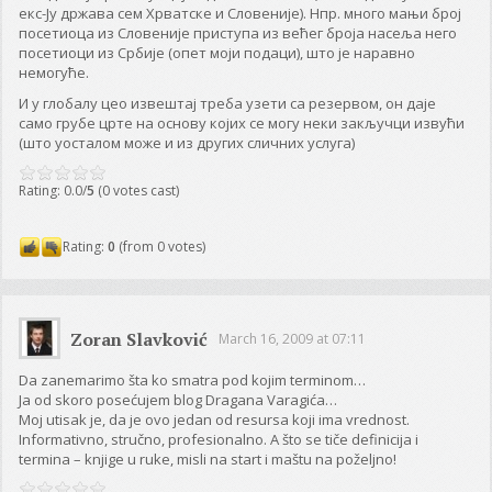
екс-Ју држава сем Хрватске и Словеније). Нпр. много мањи број
посетиоца из Словеније приступа из већег броја насеља него
посетиоци из Србије (опет моји подаци), што је наравно
немогуће.
И у глобалу цео извештај треба узети са резервом, он даје
само грубе црте на основу којих се могу неки закључци извући
(што уосталом може и из других сличних услуга)
Rating: 0.0/
5
(0 votes cast)
Rating:
0
(from 0 votes)
Zoran Slavković
March 16, 2009 at 07:11
Da zanemarimo šta ko smatra pod kojim terminom…
Ja od skoro posećujem blog Dragana Varagića…
Moj utisak je, da je ovo jedan od resursa koji ima vrednost.
Informativno, stručno, profesionalno. A što se tiče definicija i
termina – knjige u ruke, misli na start i maštu na poželjno!