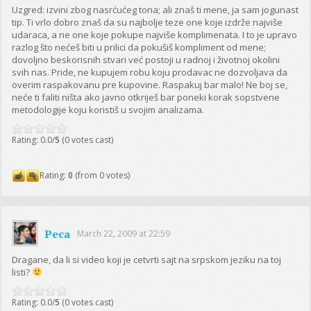
Uzgred: izvini zbog nasrćućeg tona; ali znaš ti mene, ja sam jogunast
tip. Ti vrlo dobro znaš da su najbolje teze one koje izdrže najviše
udaraca, a ne one koje pokupe najviše komplimenata. I to je upravo
razlog što nećeš biti u prilici da pokušiš kompliment od mene;
dovoljno beskorisnih stvari već postoji u radnoj i životnoj okolini
svih nas. Pride, ne kupujem robu koju prodavac ne dozvoljava da
overim raspakovanu pre kupovine. Raspakuj bar malo! Ne boj se,
neće ti faliti ništa ako javno otkriješ bar poneki korak sopstvene
metodologije koju koristiš u svojim analizama.
Rating: 0.0/
5
(0 votes cast)
Rating:
0
(from 0 votes)
Peca
March 22, 2009 at 22:59
Dragane, da li si video koji je cetvrti sajt na srpskom jeziku na toj
listi?
Rating: 0.0/
5
(0 votes cast)