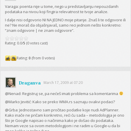
Varaga: poenta nije u tome, nego u predstavljanju nepouzdanih
podataka na nivou koji fingira relevatnost te tvoje analize.
I dalje nisi odgovorio NI NA JEDNO moje pitanje. Znaš li te odgovore ili
ne? Ne moraš da objašnjavaš, samo reci jednom nešto konkretno:
“znam odgovore | ne znam odgovore”.
Rating: 0.0/
5
(0 votes cast)
Rating:
0
(from 0 votes)
Draganva
March 17, 2009 at 07:20
@Nenad: Registruj se, pa nećeš imati problema sa komentarima
@Marko Jevitić: Kako se preko WMA.rs saznaju ovakvi podaci?
@Grba: Jednostavno sam pročitao podatke koje nudi AdPlanner.
Kako inače ne pričam konkretno, reći ću sada – metodologija je ono
što je Google napisao o načinima kako je došao do podataka.
Nemam veze sa ovom metodologijom i ne radim u Google-u da bi
znao koliko je tačna ili ne…