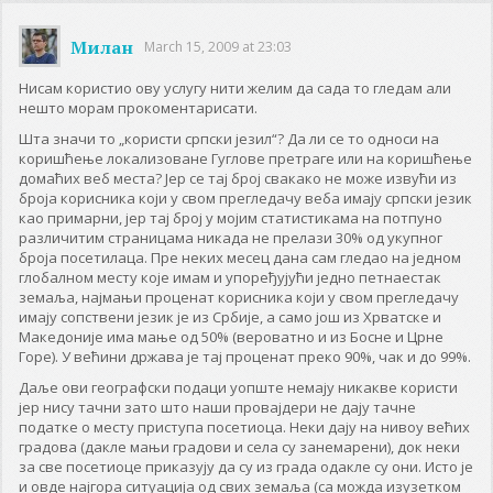
Милан
March 15, 2009 at 23:03
Нисам користио ову услугу нити желим да сада то гледам али
нешто морам прокоментарисати.
Шта значи то „користи српски језил“? Да ли се то односи на
коришћење локализоване Гуглове претраге или на коришћење
домаћих веб места? Јер се тај број свакако не може извући из
броја корисника који у свом прегледачу веба имају српски језик
као примарни, јер тај број у мојим статистикама на потпуно
различитим страницама никада не прелази 30% од укупног
броја посетилаца. Пре неких месец дана сам гледао на једном
глобалном месту које имам и упоређујући једно петнаестак
земаља, најмањи проценат корисника који у свом прегледачу
имају сопствени језик је из Србије, а само још из Хрватске и
Македоније има мање од 50% (вероватно и из Босне и Црне
Горе). У већини држава је тај проценат преко 90%, чак и до 99%.
Даље ови географски подаци уопште немају никакве користи
јер нису тачни зато што наши провајдери не дају тачне
податке о месту приступа посетиоца. Неки дају на нивоу већих
градова (дакле мањи градови и села су занемарени), док неки
за све посетиоце приказују да су из града одакле су они. Исто је
и овде најгора ситуација од свих земаља (са можда изузетком