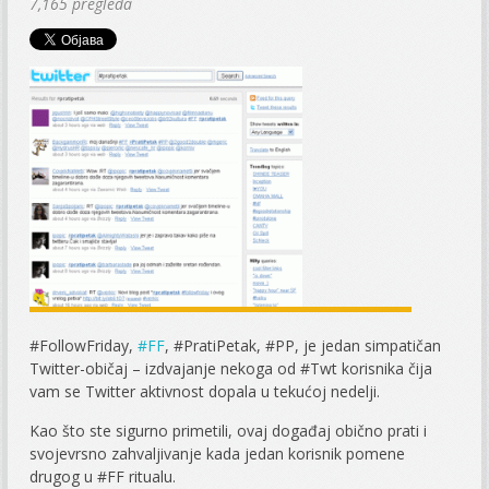
7,165 pregleda
#FollowFriday,
#FF
, #PratiPetak, #PP, je jedan simpatičan
Twitter-običaj – izdvajanje nekoga od #Twt korisnika čija
vam se Twitter aktivnost dopala u tekućoj nedelji.
Kao što ste sigurno primetili, ovaj događaj obično prati i
svojevrsno zahvaljivanje kada jedan korisnik pomene
drugog u #FF ritualu.