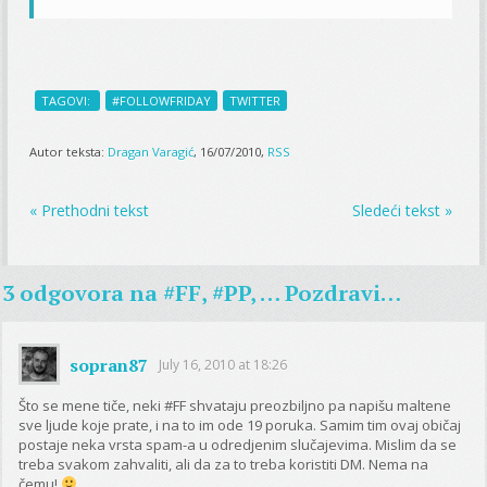
TAGOVI:
#FOLLOWFRIDAY
TWITTER
Autor teksta:
Dragan Varagić
, 16/07/2010,
RSS
« Prethodni tekst
Sledeći tekst »
3 odgovora na
#FF, #PP, … Pozdravi…
sopran87
July 16, 2010 at 18:26
Što se mene tiče, neki #FF shvataju preozbiljno pa napišu maltene
sve ljude koje prate, i na to im ode 19 poruka. Samim tim ovaj običaj
postaje neka vrsta spam-a u odredjenim slučajevima. Mislim da se
treba svakom zahvaliti, ali da za to treba koristiti DM. Nema na
čemu!