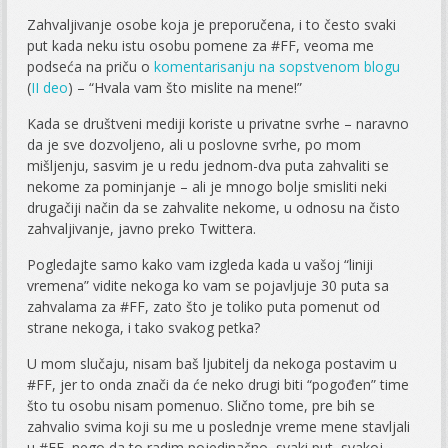
Zahvaljivanje osobe koja je preporučena, i to često svaki
put kada neku istu osobu pomene za #FF, veoma me
podseća na priču o
komentarisanju na sopstvenom blogu
(
II deo
) – “Hvala vam što mislite na mene!”
Kada se društveni mediji koriste u privatne svrhe – naravno
da je sve dozvoljeno, ali u poslovne svrhe, po mom
mišljenju, sasvim je u redu jednom-dva puta zahvaliti se
nekome za pominjanje – ali je mnogo bolje smisliti neki
drugačiji način da se zahvalite nekome, u odnosu na čisto
zahvaljivanje, javno preko Twittera.
Pogledajte samo kako vam izgleda kada u vašoj “liniji
vremena” vidite nekoga ko vam se pojavljuje 30 puta sa
zahvalama za #FF, zato što je toliko puta pomenut od
strane nekoga, i tako svakog petka?
U mom slučaju, nisam baš ljubitelj da nekoga postavim u
#FF, jer to onda znači da će neko drugi biti “pogođen” time
što tu osobu nisam pomenuo. Slično tome, pre bih se
zahvalio svima koji su me u poslednje vreme mene stavljali
u #FF, nego da to radim pojedinačno, svaki put, svakoj