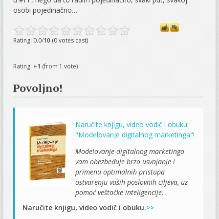
osobi pojedinačno…
Rating: 0.0/
10
(0 votes cast)
Rating:
+1
(from 1 vote)
Povoljno!
Naručite knjigu, video vodič i obuku
"Modelovanje digitalnog marketinga"!
Modelovanje digitalnog marketinga
vam obezbeđuje brzo usvajanje i
primenu optimalnih pristupa
ostvarenju vaših poslovnih ciljeva, uz
pomoć veštačke inteligencije.
Naručite knjigu, video vodič i obuku.
>>