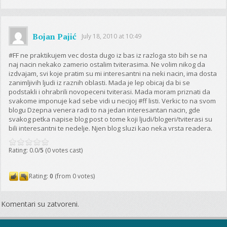
Bojan Pajić
July 18, 2010 at 10:49
#FF ne praktikujem vec dosta dugo iz bas iz razloga sto bih se na
naj nacin nekako zamerio ostalim tviterasima. Ne volim nikog da
izdvajam, svi koje pratim su mi interesantni na neki nacin, ima dosta
zanimljivih ljudi iz raznih oblasti. Mada je lep obicaj da bi se
podstakli i ohrabrili novopeceni tviterasi. Mada moram priznati da
svakome imponuje kad sebe vidi u necijoj #ff listi. Verkic to na svom
blogu Dzepna venera radi to na jedan interesantan nacin, gde
svakog petka napise blog post o tome koji ljudi/blogeri/tviterasi su
bili interesantni te nedelje. Njen blog sluzi kao neka vrsta readera.
Rating: 0.0/
5
(0 votes cast)
Rating:
0
(from 0 votes)
Komentari su zatvoreni.