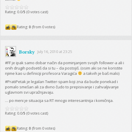
Rating: 0.0/
5
(0 votes cast)
Rating:
0
(from 0 votes)
Borsky
July 16, 2010 at 23:25
#FF je ipak samo dobar način da pominjanjem svojih follower-a ali i
onih drugih podsetiš da si tu – da postojiš. (osim aki se ne koristite
njime kao u definiciji profesora Varagića
a takvih je baš malo)
#PratiPetak je legalan Twitter-spam koji zna da bude ponekad i
pomalo smešan ali za divno čudo to prepisivanje i zahvaljivanje
uglavnom svi upražnjavaju.
… po meni je situacija sa RT mnogo interesantnija i komičnija.
Rating: 0.0/
5
(0 votes cast)
Rating:
0
(from 0 votes)