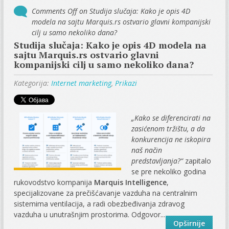
Comments Off
on Studija slučaja: Kako je opis 4D
modela na sajtu Marquis.rs ostvario glavni kompanijski
cilj u samo nekoliko dana?
Studija slučaja: Kako je opis 4D modela na
sajtu Marquis.rs ostvario glavni
kompanijski cilj u samo nekoliko dana?
Kategorija:
Internet marketing
,
Prikazi
„Kako se diferencirati na
zasićenom tržištu, a da
konkurencija ne iskopira
naš način
predstavljanja?“
zapitalo
se pre nekoliko godina
rukovodstvo kompanija
Marquis Intelligence
,
specijalizovane za prečišćavanje vazduha na centralnim
sistemima ventilacija, a radi obezbeđivanja zdravog
vazduha u unutrašnjim prostorima. Odgovor...
Opširnije