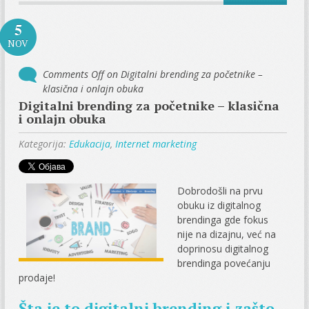
5
NOV
Comments Off
on Digitalni brending za početnike –
klasična i onlajn obuka
Digitalni brending za početnike – klasična
i onlajn obuka
Kategorija:
Edukacija
,
Internet marketing
Dobrodošli na prvu
obuku iz digitalnog
brendinga gde fokus
nije na dizajnu, već na
doprinosu digitalnog
brendinga povećanju
prodaje!
Šta je to digitalni brending i zašto