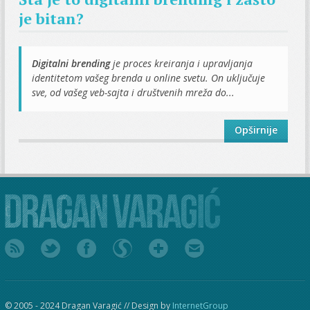
je bitan?
Digitalni brending
je proces kreiranja i upravljanja
identitetom vašeg brenda u online svetu. On uključuje
sve, od vašeg veb-sajta i društvenih mreža do...
Opširnije
© 2005 - 2024 Dragan Varagić // Design by
InternetGroup