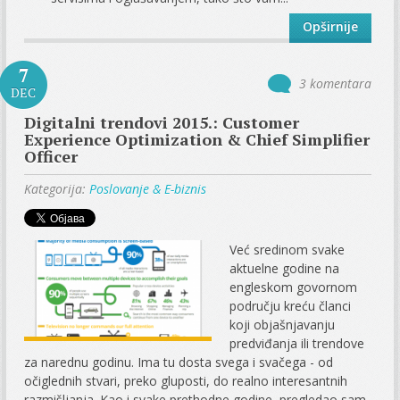
Opširnije
7
3 komentara
DEC
Digitalni trendovi 2015.: Customer
Experience Optimization & Chief Simplifier
Officer
Kategorija:
Poslovanje & E-biznis
Već sredinom svake
aktuelne godine na
engleskom govornom
području kreću članci
koji objašnjavanju
predviđanja ili trendove
za narednu godinu. Ima tu dosta svega i svačega - od
očiglednih stvari, preko gluposti, do realno interesantnih
razmišljanja. Kao i svake prethodne godine, pregledao sam