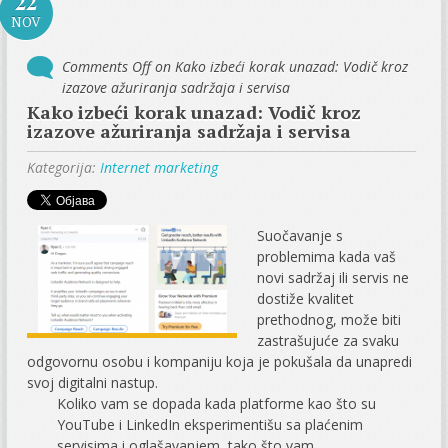
22
NOV
Comments Off
on Kako izbeći korak unazad: Vodič kroz
izazove ažuriranja sadržaja i servisa
Kako izbeći korak unazad: Vodič kroz
izazove ažuriranja sadržaja i servisa
Kategorija:
Internet marketing
Suočavanje s
problemima kada vaš
novi sadržaj ili servis ne
dostiže kvalitet
prethodnog, može biti
zastrašujuće za svaku
odgovornu osobu i kompaniju koja je pokušala da unapredi
svoj digitalni nastup.
Koliko vam se dopada kada platforme kao što su
YouTube i LinkedIn eksperimentišu sa plaćenim
servisima i oglašavanjem, tako što vam...