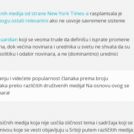
venih medija od strane New York Times-a
rasplamsala je
mogu ostati relevantni
ako ne usvoje savremene sisteme
uardian
koji se veoma trude da definišu i isprate promene
ina, dok većina novinara i urednika u svetu ne shvata da su
politiku i odabir novinara, a ne (dominantno) urednici
danju i videćete popularnost članaka prema broju
naka preko različitih društvenih medija! Na osnovu ovog se
nara!
čnih medija koja nije uočila sličnost tema i sadržaja koji se
ivou koje se vesti objavljuju u Srbiji putem različitih medija