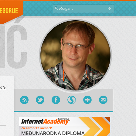
egorije
ti!