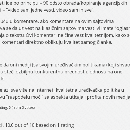
sti ide po principu – 90 odsto obrada/kopiranje agencijskih
kli – “video sam jedne vesti, video sam ih sve”.
ogućuju komentare, ako komentare na ovim sajtovima
 se da uz vest na klasičnim sajtovima vesti vi imate “oglas
nja o tekstu. Ovi komentari ne čine vest kvalitetnijom, kako s
e komentari direktno oblikuju kvalitet samog članka.
e da oni mediji (sa svojim uređivačkim politikama) koji shvat
u steći ozbiljnu konkurentnu prednost u odnosu na one
lo.
azi sve više na Internet, kvalitetna uređivačka politika u
 “raspodelu moći” sa aspekta uticaja i profita novih medija
ating:
0
(from 0 votes)
i!
,
10.0
out of
10
based on
1
rating