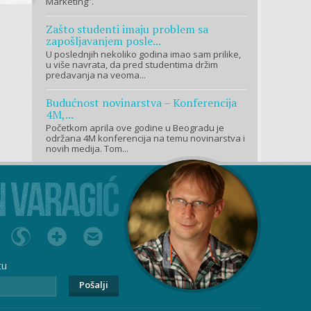
Marketing”.
Zašto studenti imaju problem sa
zapošljavanjem posle...
U poslednjih nekoliko godina imao sam prilike,
u više navrata, da pred studentima držim
predavanja na veoma...
Budućnost novinarstva – Konferencija
4M,...
Početkom aprila ove godine u Beogradu je
održana 4M konferencija na temu novinarstva i
novih medija. Tom...
tu