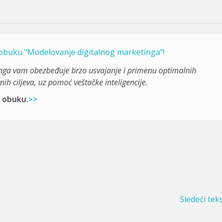
i obuku "Modelovanje digitalnog marketinga"!
nga vam obezbeđuje brzo usvajanje i primenu optimalnih
ih ciljeva, uz pomoć veštačke inteligencije.
i obuku.
>>
Sledeći teks