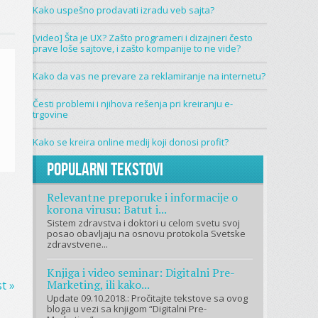
Kako uspešno prodavati izradu veb sajta?
[video] Šta je UX? Zašto programeri i dizajneri često
prave loše sajtove, i zašto kompanije to ne vide?
Kako da vas ne prevare za reklamiranje na internetu?
Česti problemi i njihova rešenja pri kreiranju e-
trgovine
Kako se kreira online medij koji donosi profit?
Popularni tekstovi
Relevantne preporuke i informacije o
korona virusu: Batut i...
Sistem zdravstva i doktori u celom svetu svoj
posao obavljaju na osnovu protokola Svetske
zdravstvene...
Knjiga i video seminar: Digitalni Pre-
Marketing, ili kako...
t »
Update 09.10.2018.: Pročitajte tekstove sa ovog
bloga u vezi sa knjigom “Digitalni Pre-