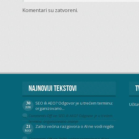
Komentari su zatvoreni.
Najnoviji tekstovi
T
30
SEO ili AEO? Odgovor je u trećem terminu:
Učita
JUN
organizovano...
Comments Off
on SEO ili AEO? Odgovor je u trećem
terminu: organizovano znanje
21
Zašto većina razgovora o AI ne vodi nigde
MAY