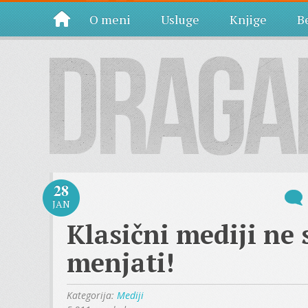
O meni
Usluge
Knjige
Be
28
JAN
Klasični mediji ne
menjati!
Kategorija:
Mediji