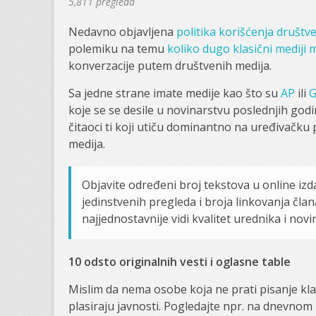
5,811 pregleda
Nedavno objavljena
politika korišćenja društ
polemiku na temu
koliko dugo klasični mediji 
konverzacije putem društvenih medija.
Sa jedne strane imate medije kao što su
AP
ili
G
koje se se desile u novinarstvu poslednjih god
čitaoci ti koji utiču dominantno na uređivačku 
medija.
Objavite određeni broj tekstova u online iz
jedinstvenih pregleda i broja linkovanja čla
najjednostavnije vidi kvalitet urednika i novi
10 odsto originalnih vesti i oglasne table
Mislim da nema osobe koja ne prati pisanje klasi
plasiraju javnosti. Pogledajte npr. na dnevnom n