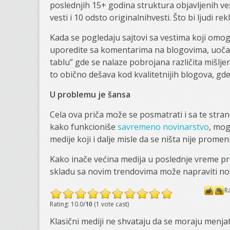
poslednjih 15+ godina struktura objavljenih ve
vesti i 10 odsto originalnihvesti. Što bi ljudi re
Kada se pogledaju sajtovi sa vestima koji om
uporedite sa komentarima na blogovima, uočava
tablu” gde se nalaze pobrojana različita mišlje
to obično dešava kod kvalitetnijih blogova, gd
U problemu je šansa
Cela ova priča može se posmatrati i sa te stran
kako funkcioniše
savremeno novinarstvo
, mog
medije koji i dalje misle da se ništa nije promeni
Kako inače većina medija u poslednje vreme prel
skladu sa novim trendovima može napraviti novu
R
Rating: 10.0/
10
(1 vote cast)
Klasični mediji ne shvataju da se moraju menjat