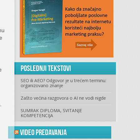
nu
e
Poslednji tekstovi
e
SEO ili AEO? Odgovor je u trećem terminu:
organizovano znanje
Zašto većina razgovora o AI ne vodi nigde
.
SUMRAK DIPLOMA, SVITANJE
KOMPETENCIJA
Video predavanja