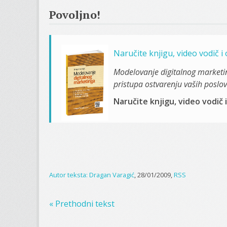
Povoljno!
Naručite knjigu, video vodič 
Modelovanje digitalnog marketi
pristupa ostvarenju vaših poslovn
Naručite knjigu, video vodič 
Autor teksta:
Dragan Varagić
, 28/01/2009,
RSS
« Prethodni tekst