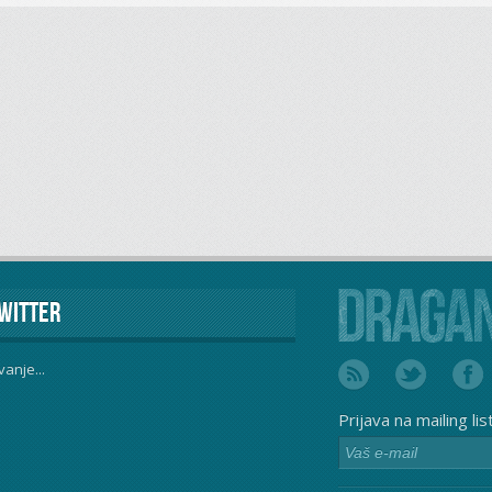
witter
vanje...
Prijava na mailing lis