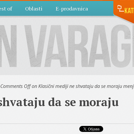
st of
Oblasti
E-prodavnica
Kat
Comments Off
on Klasični mediji ne shvataju da se moraju menja
 shvataju da se moraju