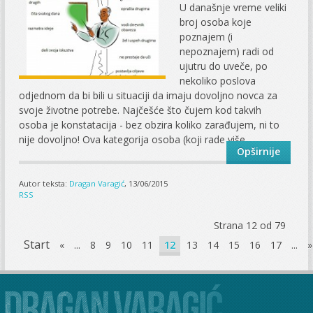
U današnje vreme veliki
broj osoba koje
poznajem (i
nepoznajem) radi od
ujutru do uveče, po
nekoliko poslova
odjednom da bi bili u situaciji da imaju dovoljno novca za
svoje životne potrebe. Najčešće što čujem kod takvih
osoba je konstatacija - bez obzira koliko zarađujem, ni to
nije dovoljno! Ova kategorija osoba (koji rade više...
Opširnije
Autor teksta:
Dragan Varagić
, 13/06/2015
RSS
Strana 12 od 79
Start
«
...
8
9
10
11
12
13
14
15
16
17
...
»