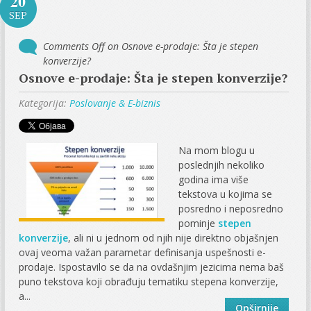
20
SEP
Comments Off
on Osnove e-prodaje: Šta je stepen
konverzije?
Osnove e-prodaje: Šta je stepen konverzije?
Kategorija:
Poslovanje & E-biznis
Na mom blogu u
poslednjih nekoliko
godina ima više
tekstova u kojima se
posredno i neposredno
pominje
stepen
konverzije
, ali ni u jednom od njih nije direktno objašnjen
ovaj veoma važan parametar definisanja uspešnosti e-
prodaje. Ispostavilo se da na ovdašnjim jezicima nema baš
puno tekstova koji obrađuju tematiku stepena konverzije,
a...
Opširnije