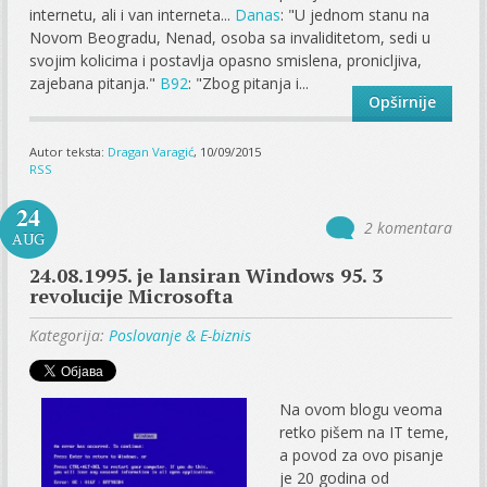
internetu, ali i van interneta...
Danas
: "U jednom stanu na
Novom Beogradu, Nenad, osoba sa invaliditetom, sedi u
svojim kolicima i postavlja opasno smislena, pronicljiva,
zajebana pitanja."
B92
: "Zbog pitanja i...
Opširnije
Autor teksta:
Dragan Varagić
, 10/09/2015
RSS
24
2 komentara
AUG
24.08.1995. je lansiran Windows 95. 3
revolucije Microsofta
Kategorija:
Poslovanje & E-biznis
Na ovom blogu veoma
retko pišem na IT teme,
a povod za ovo pisanje
je 20 godina od