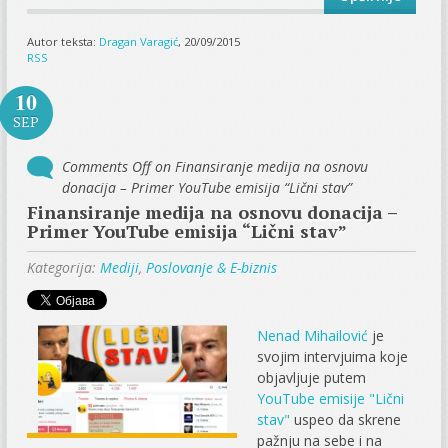
Autor teksta:
Dragan Varagić
, 20/09/2015
RSS
10
SEP
Comments Off
on Finansiranje medija na osnovu
donacija – Primer YouTube emisija “Lični stav”
Finansiranje medija na osnovu donacija –
Primer YouTube emisija “Lični stav”
Kategorija:
Mediji
,
Poslovanje & E-biznis
Nenad Mihailović
je
svojim intervjuima koje
objavljuje putem
YouTube emisije "Lični
stav"
uspeo da skrene
pažnju na sebe i na