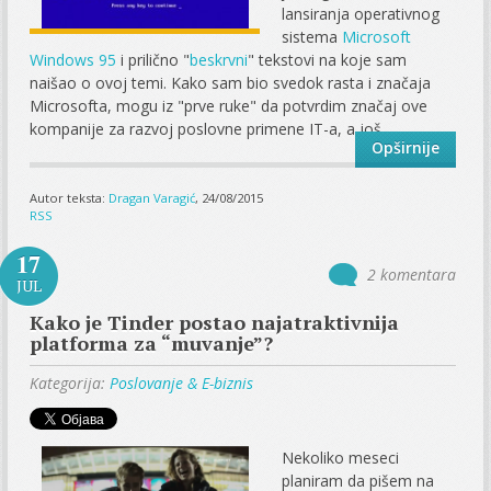
lansiranja operativnog
sistema
Microsoft
Windows 95
i prilično "
beskrvni
" tekstovi na koje sam
naišao o ovoj temi. Kako sam bio svedok rasta i značaja
Microsofta, mogu iz "prve ruke" da potvrdim značaj ove
kompanije za razvoj poslovne primene IT-a, a još...
Opširnije
Autor teksta:
Dragan Varagić
, 24/08/2015
RSS
17
2 komentara
JUL
Kako je Tinder postao najatraktivnija
platforma za “muvanje”?
Kategorija:
Poslovanje & E-biznis
Nekoliko meseci
planiram da pišem na