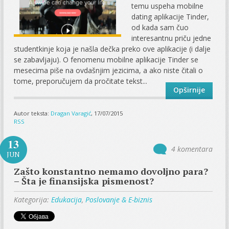
temu uspeha mobilne
dating aplikacije Tinder,
od kada sam čuo
interesantnu priču jedne
studentkinje koja je našla dečka preko ove aplikacije (i dalje
se zabavljaju). O fenomenu mobilne aplikacije Tinder se
mesecima piše na ovdašnjim jezicima, a ako niste čitali o
tome, preporučujem da pročitate tekst...
Opširnije
Autor teksta:
Dragan Varagić
, 17/07/2015
RSS
13
4 komentara
JUN
Zašto konstantno nemamo dovoljno para?
– Šta je finansijska pismenost?
Kategorija:
Edukacija
,
Poslovanje & E-biznis