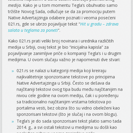
medija
. Kako je u tom momentu Tegla’s obuhvatio samo
tržište Novog Sada, odlučuje se da za promociju putem
Native Advertajzinga odabere poznati i veoma posećeni
021.rs, gde se ubrzo pojavljuje tekst “
Hit u gradu – zdrava
salata u teglama za poneti
“.
Kako 021.rs prati veliki broj novinara i urednika različitih
medija u Srbiji, ovaj tekst je bio “inicijalna kapisla” za
pojavljivanje zanimljive priče o kompaniji Tegla’s i u drugim
medijima. U ovom slučaju važno je napomenuti dve stvari:
021.rs se nalazi u kategoriji medija koji kreiraju
najkvalitetnije sponzorisane tekstove po principima
Native Advertajzinga u Srbiji. Često se dešava da
najčitaniji tekstovi ovog tipa budu među najčitanijim na
nivou cele godine na ovom mediju, čak i u poređenju
sa tradicionalno najčitanijim vrstama tekstova po
portalima vesti, bez obzira što su vidno obeleženi kao
sponzorisani tekstovi (što je slučaj i na ovom blogu).
Tegla’s je do sada sponzorisani tekst platio samo tada
2014. g., a svi ostali tekstovi u medijima su došli kao