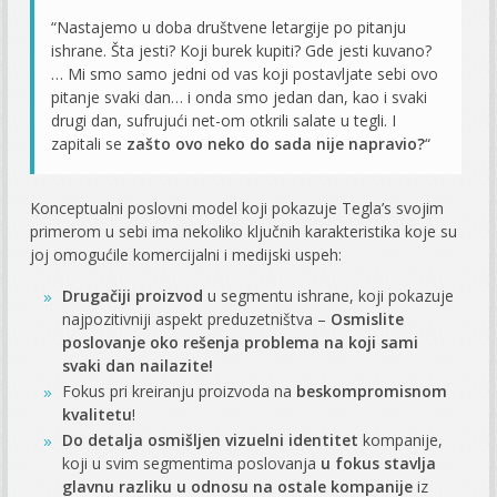
“Nastajemo u doba društvene letargije po pitanju
ishrane. Šta jesti? Koji burek kupiti? Gde jesti kuvano?
… Mi smo samo jedni od vas koji postavljate sebi ovo
pitanje svaki dan… i onda smo jedan dan, kao i svaki
drugi dan, sufrujući net-om otkrili salate u tegli. I
zapitali se
zašto ovo neko do sada nije napravio?
“
Konceptualni poslovni model koji pokazuje Tegla’s svojim
primerom u sebi ima nekoliko ključnih karakteristika koje su
joj omogućile komercijalni i medijski uspeh:
Drugačiji proizvod
u segmentu ishrane, koji pokazuje
najpozitivniji aspekt preduzetništva –
Osmislite
poslovanje oko rešenja problema na koji sami
svaki dan nailazite!
Fokus pri kreiranju proizvoda na
beskompromisnom
kvalitetu
!
Do detalja osmišljen vizuelni identitet
kompanije,
koji u svim segmentima poslovanja
u fokus stavlja
glavnu razliku u odnosu na ostale kompanije
iz