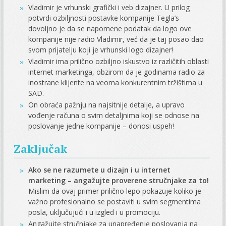
Vladimir je vrhunski grafički i veb dizajner. U prilog
potvrdi ozbiljnosti postavke kompanije Tegla’s
dovoljno je da se napomene podatak da logo ove
kompanije nije radio Vladimir, već da je taj posao dao
svom prijatelju koji je vrhunski logo dizajner!
Vladimir ima prilično ozbiljno iskustvo iz različitih oblasti
internet marketinga, obzirom da je godinama radio za
inostrane klijente na veoma konkurentnim tržištima u
SAD.
On obraća pažnju na najsitnije detalje, a upravo
vođenje računa o svim detaljnima koji se odnose na
poslovanje jedne kompanije – donosi uspeh!
Zaključak
Ako se ne razumete u dizajn i u internet
marketing – angažujte proverene stručnjake za to!
Mislim da ovaj primer prilično lepo pokazuje koliko je
važno profesionalno se postaviti u svim segmentima
posla, uključujući i u izgled i u promociju.
Angažujte stručnjake za unapređenje poslovanja na