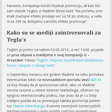
Naravno, kompanija koristi Fejsbuk promociju, ali kao što
sam vlasnik Tegla’s-a Vladimir Elesin kaže “Na početku smo
imali značajne efekte prodaje već sa 5€ po statusu, a sada
ni sa 20€ ne dobijamo naročite efekte promocije”.
Kako su se mediji zainteresovali za
Tegla’s
Tegla’s je počeo sa radom 02.06.2014., a već 14.06. pojavila
se
prva objava u medijima o ovoj kompaniji iz –
Hrvatske!
Tekstu “
Tegla’s: Potpuno neočekivana kombinacija
hrane i dizajna iz Novog Sada
“.
U Septembru mesecu iste godine Vladimir na vebu pronalazi
interesantan tekst na
novosadskom portalu vesti
021.rs
za koji shvata da je sponzorisan tekst. Iako se Vladimir
veoma razume u oblast Internet Marketinga, obzirom na
njegovu internacionalnu praksu, nije znao da je i u Srbiji
ozbiljno počela da se primenjuje taktika promocije putem
tzv.
Native Advertisinga
, ili
veoma zanimljivih komercijalnih
tekstova napisanih u duhu ostalih sadržaja posmatranog