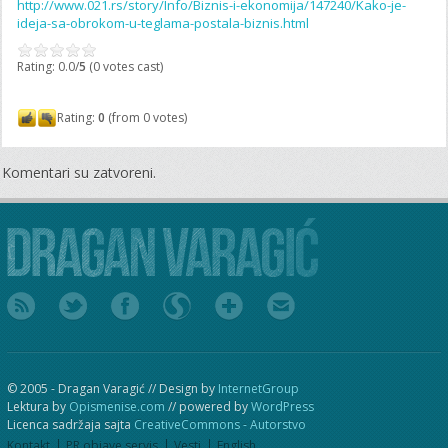
http://www.021.rs/story/Info/Biznis-i-ekonomija/147240/Kako-je-
ideja-sa-obrokom-u-teglama-postala-biznis.html
Rating: 0.0/
5
(0 votes cast)
Rating:
0
(from 0 votes)
Komentari su zatvoreni.
© 2005 - Dragan Varagić // Design by
InternetGroup
Lektura by
Opismenise.com
// powered by
WordPress
Licenca sadržaja sajta
CreativeCommons - Autorstvo
Kontakt
PR objave servis
Vesti
English