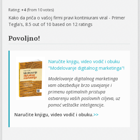
Rating:
+4
(from 10 votes)
Kako da priča o vašoj firmi pravi kontiniurani viral - Primer
Tegla's
,
8.5
out of
10
based on
12
ratings
Povoljno!
Naručite knjigu, video vodič i obuku
"Modelovanje digitalnog marketinga"!
Modelovanje digitalnog marketinga
vam obezbeđuje brzo usvajanje i
primenu optimalnih pristupa
ostvarenju vaših poslovnih ciljeva, uz
pomoć veštačke inteligencije.
Naručite knjigu, video vodič i obuku.
>>