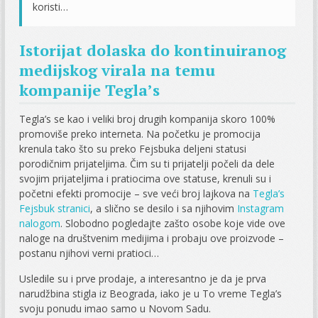
koristi…
Istorijat dolaska do kontinuiranog
medijskog virala na temu
kompanije Tegla’s
Tegla’s se kao i veliki broj drugih kompanija skoro 100%
promoviše preko interneta. Na početku je promocija
krenula tako što su preko Fejsbuka deljeni statusi
porodičnim prijateljima. Čim su ti prijatelji počeli da dele
svojim prijateljima i pratiocima ove statuse, krenuli su i
početni efekti promocije – sve veći broj lajkova na
Tegla’s
Fejsbuk stranici
, a slično se desilo i sa njihovim
Instagram
nalogom
. Slobodno pogledajte zašto osobe koje vide ove
naloge na društvenim medijima i probaju ove proizvode –
postanu njihovi verni pratioci…
Usledile su i prve prodaje, a interesantno je da je prva
narudžbina stigla iz Beograda, iako je u To vreme Tegla’s
svoju ponudu imao samo u Novom Sadu.