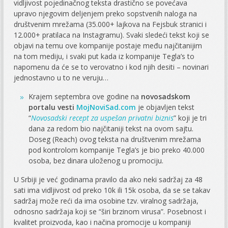
vidljivost pojedinačnog teksta drastično se povećava
upravo njegovim deljenjem preko sopstvenih naloga na
društvenim mrežama (35.000+ lajkova na Fejsbuk stranici i
12.000+ pratilaca na Instagramu). Svaki sledeći tekst koji se
objavi na temu ove kompanije postaje među najčitanijim
na tom mediju, i svaki put kada iz kompanije Tegla’s to
napomenu da će se to verovatno i kod njih desiti – novinari
jednostavno u to ne veruju…
Krajem septembra ove godine na
novosadskom
portalu vesti
MojNoviSad.com
je objavljen tekst
“
Novosadski recept za uspešan privatni biznis
” koji je tri
dana za redom bio najčitaniji tekst na ovom sajtu.
Doseg (Reach) ovog teksta na društvenim mrežama
pod kontrolom kompanije Tegla’s je bio preko 40.000
osoba, bez dinara uloženog u promociju.
U Srbiji je već godinama pravilo da ako neki sadržaj za 48
sati ima vidljivost od preko 10k ili 15k osoba, da se se takav
sadržaj može reći da ima osobine tzv. viralnog sadržaja,
odnosno sadržaja koji se “širi brzinom virusa”. Posebnost i
kvalitet proizvoda, kao i načina promocije u kompaniji