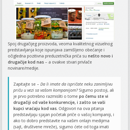
Spoj drugačijeg proizvoda, veoma kvalitetnog vizuelnog
predstavljanja koje ispunjava zamišljeno obećanje i
očigledna pozitivna preduzetnička priča su
nešto novo i
drugačije kod nas
– a ovakve stvari privlače
novinare/medije.
Zapitajte se –
Da li imate da ispričate neku zanimljivu
priču u vezi sa vašom kompanijom?
Sigurno postoji, ali
je prvo potrebno razmisliti o tome
po čemu ste vi
drugačiji od vaše konkurencije, i zašto se vaši
kupci vraćaju kod vas
. Odgovori na ova pitanja
predstavljaju sjajan početak priče o vašoj kompaniji, i
ako to dobro predstavite na vašim onlajn medijima
(sajt, društvene mreže), sigurno ćete od toga imati