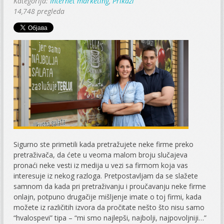
Kategorija:
Internet marketing
,
Prikazi
14,748 pregleda
Sigurno ste primetili kada pretražujete neke firme preko
pretraživača, da ćete u veoma malom broju slučajeva
pronaći neke vesti iz medija u vezi sa firmom koja vas
interesuje iz nekog razloga. Pretpostavljam da se slažete
samnom da kada pri pretraživanju i proučavanju neke firme
onlajn, potpuno drugačije mišljenje imate o toj firmi, kada
možete iz različitih izvora da pročitate nešto što nisu samo
“hvalospevi” tipa – “mi smo najlepši, najbolji, najpovoljniji…”