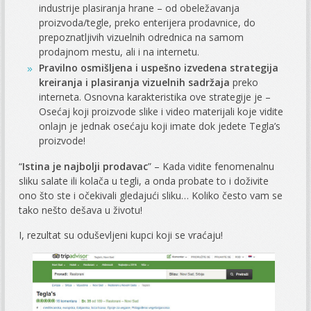
industrije plasiranja hrane – od obeležavanja
proizvoda/tegle, preko enterijera prodavnice, do
prepoznatljivih vizuelnih odrednica na samom
prodajnom mestu, ali i na internetu.
Pravilno osmišljena i uspešno izvedena strategija
kreiranja i plasiranja vizuelnih sadržaja
preko
interneta. Osnovna karakteristika ove strategije je –
Osećaj koji proizvode slike i video materijali koje vidite
onlajn je jednak osećaju koji imate dok jedete Tegla’s
proizvode!
“
Istina je najbolji prodavac
” – Kada vidite fenomenalnu
sliku salate ili kolača u tegli, a onda probate to i doživite
ono što ste i očekivali gledajući sliku… Koliko često vam se
tako nešto dešava u životu!
I, rezultat su oduševljeni kupci koji se vraćaju!