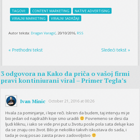
TAGOVI:
CONTENT MARKETING
NATIVE ADVERTISING
VIRALNI MARKETING
VIRALNI SADRŽAJI
Autor teksta:
Dragan Varagić
, 20/10/2016,
RSS
« Prethodni tekst
Sledeći tekst »
3 odgovora na
Kako da priča o vašoj firmi
pravi kontiniurani viral – Primer Tegla’s
Ivan Minic
October 21, 2016 at 00:26
Hvala za pominjanje, i lepe reči. Iskren da budem, taj intervju mi je
bio jedan od najdražih koje smo uradili
Povremeno se desi da
ljudi kliknu, i iako se vide prvi put u životu posle pola sata deluje kao
da se znaju ceo život. Bilo je nekoliko takvih iskustava do sada, i
tada je ovaj posao zaista pravo zadovoljstvo