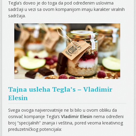
Tegla’s doveo je do toga da pod određenim uslovima
sadržaji u vezi sa ovom kompanijom imaju karakter viralnih
sadržaja.
Tajna usleha Tegla’s – Vladimir
Elesin
Svega ovoga najverovatnije ne bi bilo u ovom obliku da
osnivač kompanije Tegla’s
Vladimir Elesin
nema određeni
broj “specijalnih” znanja i veština, pored veoma kreativnog
preduzetničkog potencijala: