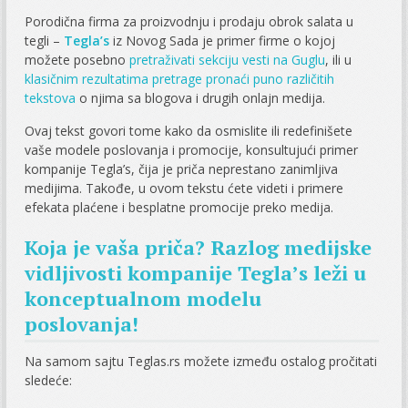
Porodična firma za proizvodnju i prodaju obrok salata u
tegli –
Tegla’s
iz Novog Sada je primer firme o kojoj
možete posebno
pretraživati sekciju vesti na Guglu
, ili u
klasičnim rezultatima pretrage pronaći puno različitih
tekstova
o njima sa blogova i drugih onlajn medija.
Ovaj tekst govori tome kako da osmislite ili redefinišete
vaše modele poslovanja i promocije, konsultujući primer
kompanije Tegla’s, čija je priča neprestano zanimljiva
medijima. Takođe, u ovom tekstu ćete videti i primere
efekata plaćene i besplatne promocije preko medija.
Koja je vaša priča? Razlog medijske
vidljivosti kompanije Tegla’s leži u
konceptualnom modelu
poslovanja!
Na samom sajtu Teglas.rs možete između ostalog pročitati
sledeće: