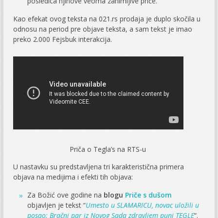
posledica njihove veoma zanimljive priče.
Kao efekat ovog teksta na 021.rs prodaja je duplo skočila u
odnosu na period pre objave teksta, a sam tekst je imao
preko 2.000 Fejsbuk interakcija.
Priča o Tegla’s na RTS-u
U nastavku su predstavljena tri karakteristična primera
objava na medijima i efekti tih objava:
Za Božić ove godine na
blogu
Priče s dušom
objavljen je tekst “
Umesto u SLAMARICU, novac uložili u
posao: Bračni par iz Novog Sada zdravljem puni TEGLE
“.