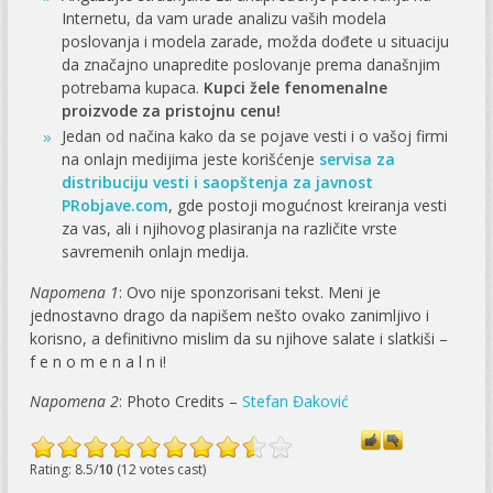
Internetu, da vam urade analizu vaših modela
poslovanja i modela zarade, možda dođete u situaciju
da značajno unapredite poslovanje prema današnjim
potrebama kupaca.
Kupci žele fenomenalne
proizvode za pristojnu cenu!
Jedan od načina kako da se pojave vesti i o vašoj firmi
na onlajn medijima jeste korišćenje
servisa za
distribuciju vesti i saopštenja za javnost
PRobjave.com
, gde postoji mogućnost kreiranja vesti
za vas, ali i njihovog plasiranja na različite vrste
savremenih onlajn medija.
Napomena 1
: Ovo nije sponzorisani tekst. Meni je
jednostavno drago da napišem nešto ovako zanimljivo i
korisno, a definitivno mislim da su njihove salate i slatkiši –
f e n o m e n a l n i!
Napomena 2
: Photo Credits –
Stefan Đaković
Rating: 8.5/
10
(12 votes cast)