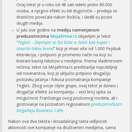
Ovaj tekst je u roku od 48 sati videlo preko 80.000
osoba, a njegovi efekti su bili dugoročni – prodaja se
drastično povećala nakon Božića, i sledili su pozivi
drugih medija.
U julu ove godine na
mediju namenjenom
preduzetnicima
Mojafirma.rs
objavljen je tekst
“
Tegla’s – Zapitajte se šta biste vi želeli kao kupac i
stvorite takav brend
” koji je imao više od 1.000 Fejsbuk
interakcija, i potpuno je promenio način na koji su
kreirani kasniji tekstovi u medijima. Prema Vladimirovim
rečima, tekst na Mojafirma.rs predstavlja najozbiljniji
vid novinarstva, koji je uključio potpuno drugačiju
postavku pitanja i fokusa posmatranja kompanije
Tegla’s. Zbog svoje ciljne grupe, ovaj tekst je doneo i
drugačije efekte za kompaniju – veći broj upita za
mogućnost Franšizinga ovog poslovnog modela, ali i
gostovanje na poznatom regionalnom
preduzetničkom
događaju Business Cafe
.
Nakon ova dva teksta i dosadašnjeg rasta vidljivosti
aktivnosti ove kompanije na društvenim medijima, sama