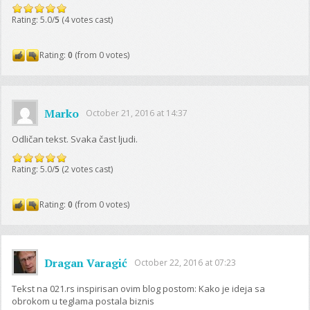
Rating: 5.0/
5
(4 votes cast)
Rating:
0
(from 0 votes)
Marko
October 21, 2016 at 14:37
Odličan tekst. Svaka čast ljudi.
Rating: 5.0/
5
(2 votes cast)
Rating:
0
(from 0 votes)
Dragan Varagić
October 22, 2016 at 07:23
Tekst na 021.rs inspirisan ovim blog postom: Kako je ideja sa
obrokom u teglama postala biznis