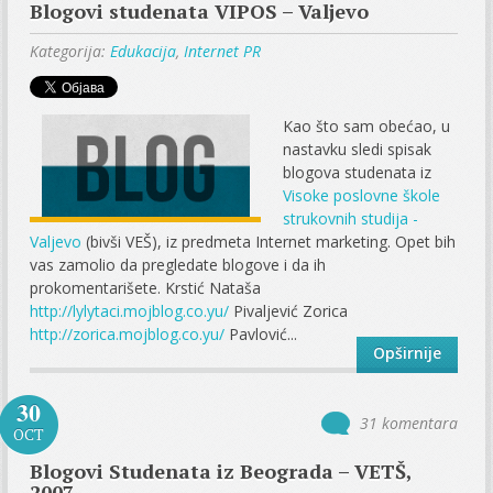
Blogovi studenata VIPOS – Valjevo
Kategorija:
Edukacija
,
Internet PR
Kao što sam obećao, u
nastavku sledi spisak
blogova studenata iz
Visoke poslovne škole
strukovnih studija -
Valjevo
(bivši VEŠ), iz predmeta Internet marketing. Opet bih
vas zamolio da pregledate blogove i da ih
prokomentarišete. Krstić Nataša
http://lylytaci.mojblog.co.yu/
Pivaljević Zorica
http://zorica.mojblog.co.yu/
Pavlović...
Opširnije
30
31 komentara
OCT
Blogovi Studenata iz Beograda – VETŠ,
2007.