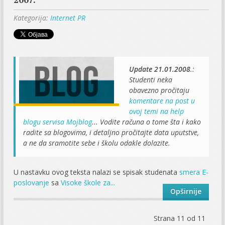
Kategorija:
Internet PR
Update 21.01.2008
.:
Studenti neka
obavezno pročitaju
komentare na post u
ovoj temi na help
blogu servisa Mojblog
... Vodite računa o tome šta i kako
radite sa blogovima, i detaljno pročitajte data uputstve,
a ne da sramotite sebe i školu odakle dolazite.
U nastavku ovog teksta nalazi se spisak studenata
smera
E-
poslovanje
sa
Visoke škole za...
Opširnije
Strana 11 od 11