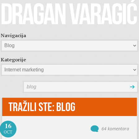
Navigacija
Kategorije
Tražili ste: blog
16
64 komentara
OCT