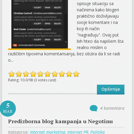
opisuje situaciju sa
načinima kako blogeri
praktično doživljavaju
svoje komentare i na
koji ih način
"nagrađuju". Ovaj put
bih hteo da napišem šta
realno mislim o
različitim tipovima komentarisanja, bez obzira da li se radi
o...
Rating: 10.0/
10
(3 votes cast)
Opširnije
5
4 komentara
MAR
Predizborna blog kampanja u Negotinu
Kategorija:
Internet marketing
,
Internet PR
,
Politika