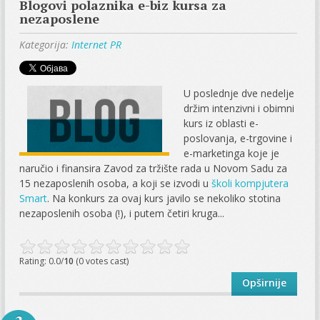
Blogovi polaznika e-biz kursa za
nezaposlene
Kategorija:
Internet PR
U poslednje dve nedelje
držim intenzivni i obimni
kurs iz oblasti e-
poslovanja, e-trgovine i
e-marketinga koje je
naručio i finansira Zavod za tržište rada u Novom Sadu za
15 nezaposlenih osoba, a koji se izvodi u
školi kompjutera
Smart
. Na konkurs za ovaj kurs javilo se nekoliko stotina
nezaposlenih osoba (!), i putem četiri kruga...
Rating: 0.0/
10
(0 votes cast)
Opširnije