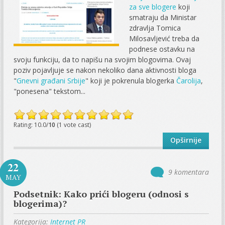
za sve blogere
koji
smatraju da Ministar
zdravlja Tomica
Milosavljević treba da
podnese ostavku na
svoju funkciju, da to napišu na svojim blogovima. Ovaj
poziv pojavljuje se nakon nekoliko dana aktivnosti bloga
"
Gnevni građani Srbije
" koji je pokrenula blogerka
Čarolija
,
"ponesena" tekstom...
Rating: 10.0/
10
(1 vote cast)
Opširnije
22
9 komentara
MAY
Podsetnik: Kako prići blogeru (odnosi s
blogerima)?
Kategorija:
Internet PR