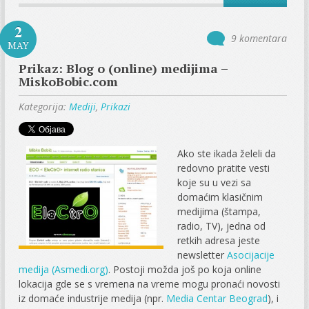
2
9 komentara
MAY
Prikaz: Blog o (online) medijima –
MiskoBobic.com
Kategorija:
Mediji
,
Prikazi
Ako ste ikada želeli da
redovno pratite vesti
koje su u vezi sa
domaćim klasičnim
medijima (štampa,
radio, TV), jedna od
retkih adresa jeste
newsletter
Asocijacije
medija (Asmedi.org)
. Postoji možda još po koja online
lokacija gde se s vremena na vreme mogu pronaći novosti
iz domaće industrije medija (npr.
Media Centar Beograd
), i