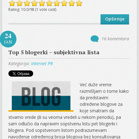
Rating: 10.0/
10
(1 vote cast)
Opširnije
24
16 komentara
JAN
Top 5 blogerki – subjektivna lista
Kategorija:
Internet PR
Već duže vreme
razmišljam o tome kako
da predstavim
određene blogove za
koje smatram da
stvarno vrede (ili su veoma vredeli u nekom periodu), pa
sam odlučio da napravim sopstvenu listu pet blogerki i
blogera. Pod sopstvenom listom podrazumevam
navođenje određenog broja blogova bez konsultovanja