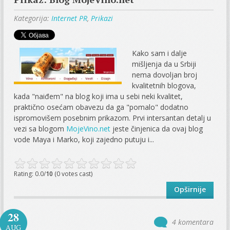
Kategorija:
Internet PR
,
Prikazi
Kako sam i dalje
mišljenja da u Srbiji
nema dovoljan broj
kvalitetnih blogova,
kada "naiđem" na blog koji ima u sebi neki kvalitet,
praktično osećam obavezu da ga "pomalo" dodatno
ispromovišem posebnim prikazom. Prvi intersantan detalj u
vezi sa blogom
MojeVino.net
jeste činjenica da ovaj blog
vode Maya i Marko, koji zajedno putuju i...
Rating: 0.0/
10
(0 votes cast)
Opširnije
28
4 komentara
AUG