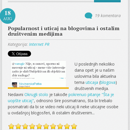
18
19 komentara
AUG
Popularnost i uticaj na blogovima i ostalim
društvenim medijima
Kategorija:
Internet PR
U poslednjih nekoliko
dana opet je u našim
uslovima bila aktuelna
tema
uticaja
(
blogova
)
društvenih medija.
Nedavni
Okrugli stolo
je takođe
pokrenuo pitanje "Šta je
uopšte uticaj"
, odnosno šire posmatrano, šta bi trebalo
posmatrati da bi se video neki uticaj ili neke uticajne osobe
u ovdašnjoj blogosferi, ili ostalim društvenim...