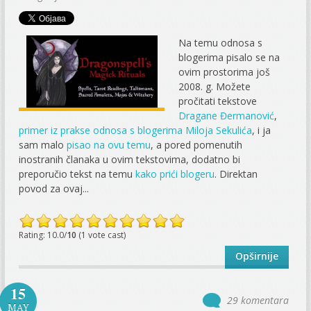
Na temu odnosa s
blogerima pisalo se na
ovim prostorima još
2008. g. Možete
pročitati tekstove
Dragane Đermanović
,
primer iz prakse odnosa s blogerima Miloja Sekulića
, i ja
sam malo
pisao na ovu temu
, a pored pomenutih
inostranih članaka u ovim tekstovima, dodatno bi
preporučio tekst na temu
kako prići blogeru
. Direktan
povod za ovaj...
Rating: 10.0/
10
(1 vote cast)
Opširnije
15
29 komentara
MAY