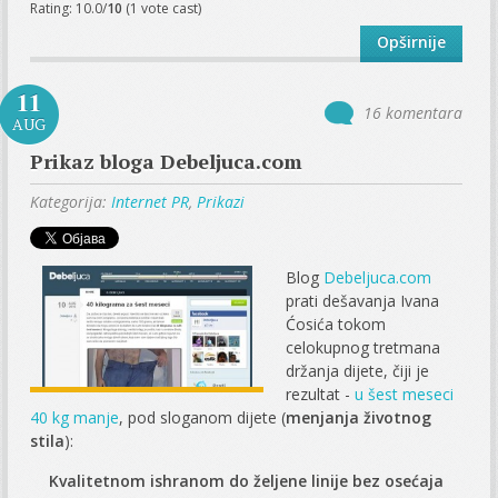
Rating: 10.0/
10
(1 vote cast)
Opširnije
11
16 komentara
AUG
Prikaz bloga Debeljuca.com
Kategorija:
Internet PR
,
Prikazi
Blog
Debeljuca.com
prati dešavanja Ivana
Ćosića tokom
celokupnog tretmana
držanja dijete, čiji je
rezultat -
u šest meseci
40 kg manje
, pod sloganom dijete (
menjanja životnog
stila
):
Kvalitetnom ishranom do željene linije bez osećaja