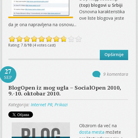
(top) blogovi u Srbiji
Osnovna karakteristika
ove liste blogova jeste
da je ona napravljena na osnovu...
Rating: 7.8/
10
(4 votes cast)
Opširnije
27
9 komentara
SEP
BlogOpen iz mog ugla – SocialOpen 2010,
9.-10. oktobar 2010.
Kategorija:
Internet PR
,
Prikazi
Obzirom da već na
dosta mesta
možete