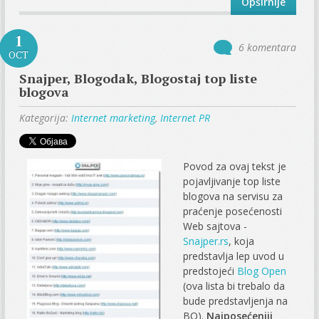
Opširnije
1
6 komentara
OCT
Snajper, Blogodak, Blogostaj top liste
blogova
Kategorija:
Internet marketing
,
Internet PR
Povod za ovaj tekst je
pojavljivanje top liste
blogova na servisu za
praćenje posećenosti
Web sajtova -
Snajper.rs
, koja
predstavlja lep uvod u
predstojeći
Blog Open
(ova lista bi trebalo da
bude predstavljenja na
BO).
Najposećeniji