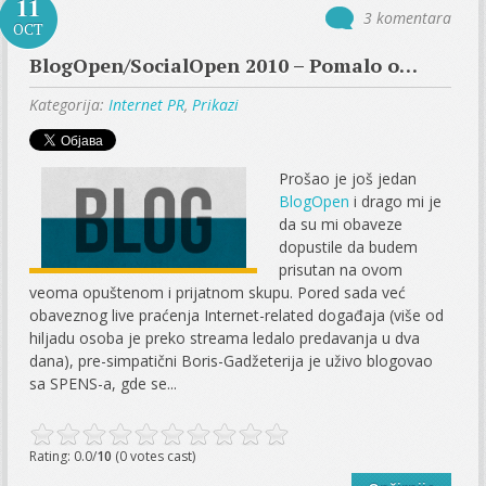
11
3 komentara
OCT
BlogOpen/SocialOpen 2010 – Pomalo o…
Kategorija:
Internet PR
,
Prikazi
Prošao je još jedan
BlogOpen
i drago mi je
da su mi obaveze
dopustile da budem
prisutan na ovom
veoma opuštenom i prijatnom skupu. Pored sada već
obaveznog live praćenja Internet-related događaja (više od
hiljadu osoba je preko streama ledalo predavanja u dva
dana), pre-simpatični Boris-Gadžeterija je uživo blogovao
sa SPENS-a, gde se...
Rating: 0.0/
10
(0 votes cast)