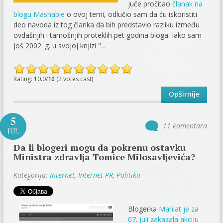
juče pročitao
članak na
blogu Mashable
o ovoj temi, odlučio sam da ću iskoristiti
deo navoda iz tog članka da bih predstavio razliku između
ovdašnjih i tamošnjih proteklih pet godina bloga. Iako sam
još 2002. g. u svojoj knjizi "
...
Rating: 10.0/
10
(2 votes cast)
Opširnije
5
11 komentara
JUL
Da li blogeri mogu da pokrenu ostavku
Ministra zdravlja Tomice Milosavljevića?
Kategorija:
Internet
,
Internet PR
,
Politika
Blogerka
Mahlat je za
07. juli zakazala akciju