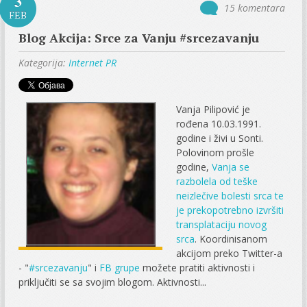
3
15 komentara
FEB
Blog Akcija: Srce za Vanju #srcezavanju
Kategorija:
Internet PR
Vanja Pilipović je
rođena 10.03.1991.
godine i živi u Sonti.
Polovinom prošle
godine,
Vanja se
razbolela od teške
neizlečive bolesti srca te
je prekopotrebno izvršiti
transplataciju novog
srca
. Koordinisanom
akcijom preko Twitter-a
- "
#srcezavanju
" i
FB grupe
možete pratiti aktivnosti i
priključiti se sa svojim blogom. Aktivnosti...