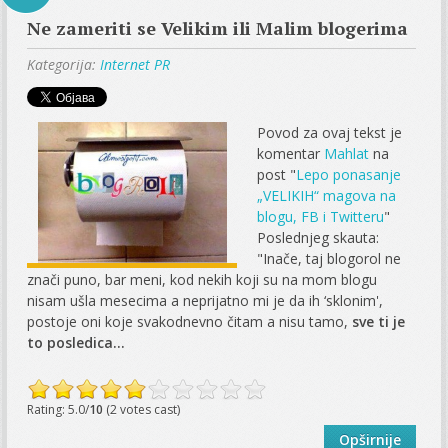
Ne zameriti se Velikim ili Malim blogerima
Kategorija:
Internet PR
Povod za ovaj tekst je
komentar
Mahlat
na
post "
Lepo ponasanje
„VELIKIH“ magova na
blogu, FB i Twitteru
"
Poslednjeg skauta:
"Inače, taj blogorol ne
znači puno, bar meni, kod nekih koji su na mom blogu
nisam ušla mesecima a neprijatno mi je da ih ‘sklonim',
postoje oni koje svakodnevno čitam a nisu tamo,
sve ti je
to posledica...
Rating: 5.0/
10
(2 votes cast)
Opširnije