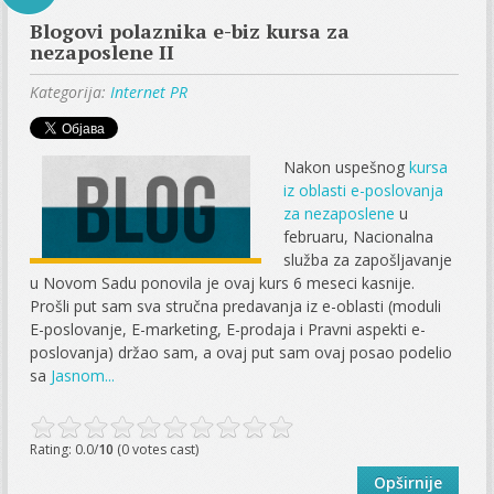
Blogovi polaznika e-biz kursa za
nezaposlene II
Kategorija:
Internet PR
Nakon uspešnog
kursa
iz oblasti e-poslovanja
za nezaposlene
u
februaru, Nacionalna
služba za zapošljavanje
u Novom Sadu ponovila je ovaj kurs 6 meseci kasnije.
Prošli put sam sva stručna predavanja iz e-oblasti (moduli
E-poslovanje, E-marketing, E-prodaja i Pravni aspekti e-
poslovanja) držao sam, a ovaj put sam ovaj posao podelio
sa
Jasnom...
Rating: 0.0/
10
(0 votes cast)
Opširnije