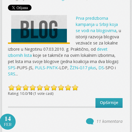
Prva predizborna
kampanja u Srbiji koja
se vodi na blogovima
, u
istoriji razvoja blogova
vezivaće se za lokalne
izbore u Negotinu 07.03.2010. g. Praktično, od
devet
izbornih lista
koje se takmiče na ovim lokalnim izborima,
pet lista ima svoje blogove (jedna koalicija ima dva bloga):
SPS
-PUPS-JS,
PULS-PNTK
-LDP,
ŽZN
-
G17 plus
,
DS
-SPO i
SRS
...
Rating: 10.0/
10
(1 vote cast)
Opširnije
14
11 komentara
FEB