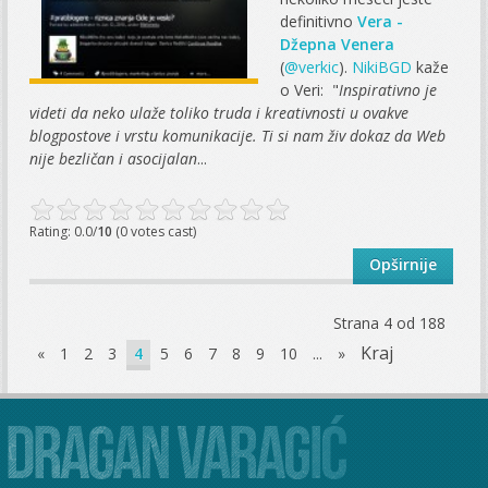
definitivno
Vera -
Džepna Venera
(
@verkic
).
NikiBGD
kaže
o Veri: "
Inspirativno je
videti da neko ulaže toliko truda i kreativnosti u ovakve
blogpostove i vrstu komunikacije. Ti si nam živ dokaz da Web
nije bezličan i asocijalan
...
Rating: 0.0/
10
(0 votes cast)
Opširnije
Strana 4 od 188
Kraj
«
1
2
3
4
5
6
7
8
9
10
...
»