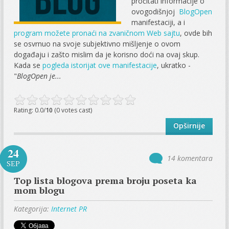
pročitati informacije o
ovogodišnjoj
BlogOpen
manifestaciji, a i
program možete pronaći na zvaničnom Web sajtu
, ovde bih
se osvrnuo na svoje subjektivno mišljenje o ovom
događaju i zašto mislim da je korisno doći na ovaj skup.
Kada se
pogleda istorijat ove manifestacije
, ukratko -
"
BlogOpen je...
Rating: 0.0/
10
(0 votes cast)
Opširnije
24
14 komentara
SEP
Top lista blogova prema broju poseta ka
mom blogu
Kategorija:
Internet PR