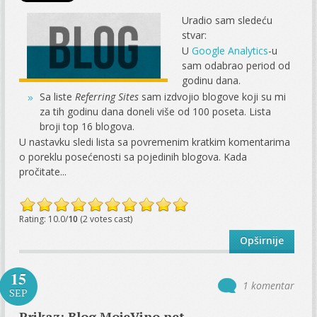
Uradio sam sledeću
stvar:
U
Google Analytics
-u
sam odabrao period od
godinu dana.
Sa liste
Referring Sites
sam izdvojio blogove koji su mi
za tih godinu dana doneli više od 100 poseta. Lista
broji top 16 blogova.
U nastavku sledi lista sa povremenim kratkim komentarima
o poreklu posećenosti sa pojedinih blogova. Kada
pročitate...
Rating: 10.0/
10
(2 votes cast)
Opširnije
15
1 komentar
SEP
Prikaz: Blog MojeVino.net