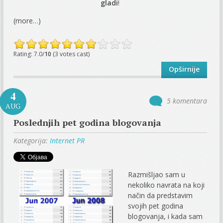
gladi
!
(more…)
Rating: 7.0/
10
(3 votes cast)
Opširnije
4
5 komentara
AUG
Poslednjih pet godina blogovanja
Kategorija:
Internet PR
Razmišljao sam u
nekoliko navrata na koji
način da predstavim
svojih pet godina
blogovanja, i kada sam