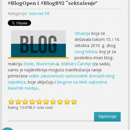
#BlogOpen i #BlogB92 “sektašenje”
Kategorija:
Internet PR
Situacija
koja se
dešavala tokom 15. i 16.
oktobra 2010. g. zbog
ovog teksta
, koji je za
posledicu imao blog-
reakciju
Dede
,
Bluesman
-a,
Mahlat
i
Čarolije
(za sada),
samo je najdirektnija moguća manifestacija ranije
primećene
velike zatvorenosti raznorodnih domaćih blog
zajednica
, koje uključuju i
blogove na Web sajtovima
klasičnih medija
...
Rating: 10.0/
10
(1 vote cast)
Opširnije