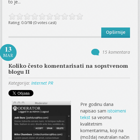
to je...
Rating: 0.0/
10
(0 votes cast)
Opširnije
13
15 komentara
MAR
Koliko često komentarisati na sopstvenom
blogu II
Kategorija:
Internet PR
Pre godinu dana
napisao sam
istoimeni
tekst
sa veoma
kvalitetnim
komentarima, koji na
(možda) neutralan način