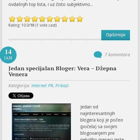
ovdašnjih top lista, i uz čisto subjektivno...
Rating: 10.0/
10
(1 vote cast)
Opširnije
14
7 komentara
JAN
Jedan specijalan Bloger: Vera – Džepna
Venera
Kategorija:
Internet PR
,
Prikazi
Jedan od
najinteresantnijih
blogera koji je počeo
(počela) sa svojim
blogovanjem pre
nekoliko meseci jeste