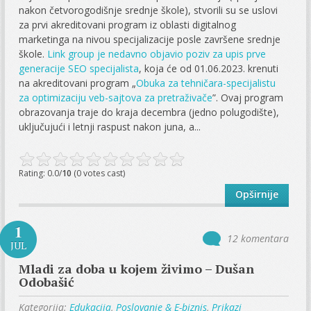
nakon četvorogodišnje srednje škole), stvorili su se uslovi
za prvi akreditovani program iz oblasti digitalnog
marketinga na nivou specijalizacije posle završene srednje
škole.
Link group je nedavno objavio poziv za upis prve
generacije SEO specijalista
, koja će od 01.06.2023. krenuti
na akreditovani program „
Obuka za tehničara-specijalistu
za optimizaciju veb-sajtova za pretraživače
”. Ovaj program
obrazovanja traje do kraja decembra (jedno polugodište),
uključujući i letnji raspust nakon juna, a...
Rating: 0.0/
10
(0 votes cast)
Opširnije
1
12 komentara
JUL
Mladi za doba u kojem živimo – Dušan
Odobašić
Kategorija:
Edukacija
,
Poslovanje & E-biznis
,
Prikazi