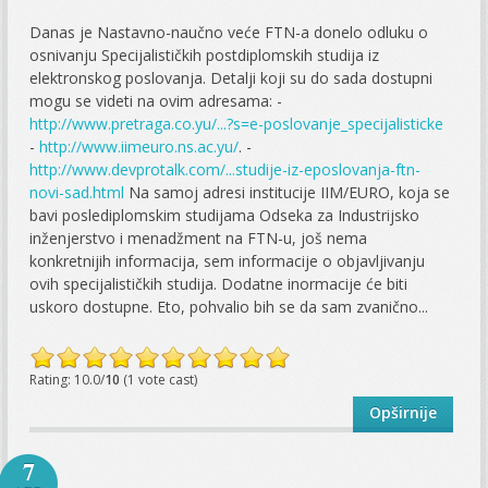
Danas je Nastavno-naučno veće FTN-a donelo odluku o
osnivanju Specijalističkih postdiplomskih studija iz
elektronskog poslovanja. Detalji koji su do sada dostupni
mogu se videti na ovim adresama: -
http://www.pretraga.co.yu/...?s=e-poslovanje_specijalisticke
-
http://www.iimeuro.ns.ac.yu/
. -
http://www.devprotalk.com/...studije-iz-eposlovanja-ftn-
novi-sad.html
Na samoj adresi institucije IIM/EURO, koja se
bavi poslediplomskim studijama Odseka za Industrijsko
inženjerstvo i menadžment na FTN-u, još nema
konkretnijih informacija, sem informacije o objavljivanju
ovih specijalističkih studija. Dodatne inormacije će biti
uskoro dostupne. Eto, pohvalio bih se da sam zvanično...
Rating: 10.0/
10
(1 vote cast)
Opširnije
7