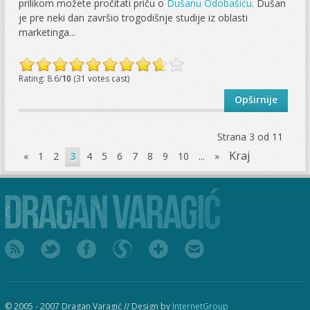
prilikom možete pročitati priču o
Dušanu Odobašiću
. Dušan
je pre neki dan završio trogodišnje studije iz oblasti
marketinga...
Rating: 8.6/
10
(31 votes cast)
Opširnije
Strana 3 od 11
Kraj
«
1
2
3
4
5
6
7
8
9
10
...
»
© 2005 - 2007 Dragan Varagić // Design by
InternetGroup