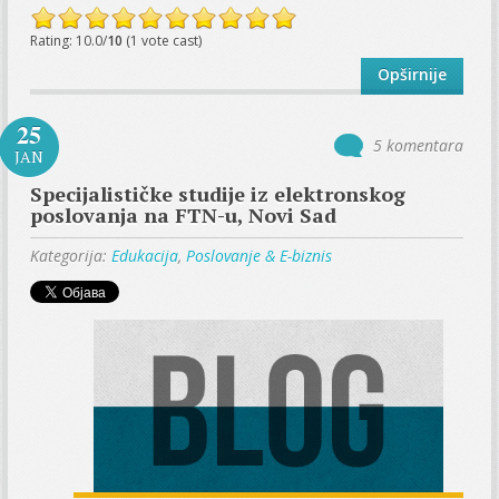
Rating: 10.0/
10
(1 vote cast)
Opširnije
25
5 komentara
JAN
Specijalističke studije iz elektronskog
poslovanja na FTN-u, Novi Sad
Kategorija:
Edukacija
,
Poslovanje & E-biznis