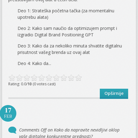
Deo 1: Strateška početna tačka (za momentalnu
upotrebu alata)
Deo 2: Kako sam naučio da optimizujem prompt i
izgradio Digital Brand Positioning GPT
Deo 3: Kako da za nekoliko minuta shvatite digitalnu
prisutnost vašeg brenda uz ovaj alat
Deo 4: Kako da...
Rating: 0.0/
10
(0 votes cast)
Opširnije
17
FEB
Comments Off
on Kako da napravite nevidljivi oklop
vaše digitalne konkurentne prednosti?