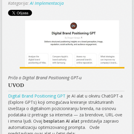
Kategorija:
AI Implementacija
Priča o Digital Brand Positioning GPT-u
UVOD
Digital Brand Positioning GPT
je AI alat u okviru ChatGPT-a
(Explore GPTs) koji omogućava kreiranje strukturiranih
izveštaja o digitalnom pozicioniranju brenda, na osnovu
podataka iz pretrage sa interneta — za brendove, URL-ove
i imena ljudi. Ovaj
besplatan AI alat
predstavlja zapravo
automatizaciju optimizovanog prompta. Ovde
predstavljam ovaj alat u četiri dela: