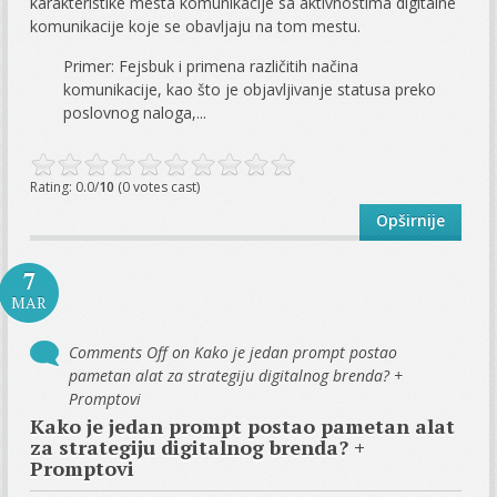
karakteristike mesta komunikacije sa aktivnostima digitalne
komunikacije koje se obavljaju na tom mestu.
Primer: Fejsbuk i primena različitih načina
komunikacije, kao što je objavljivanje statusa preko
poslovnog naloga,...
Rating: 0.0/
10
(0 votes cast)
Opširnije
7
MAR
Comments Off
on Kako je jedan prompt postao
pametan alat za strategiju digitalnog brenda? +
Promptovi
Kako je jedan prompt postao pametan alat
za strategiju digitalnog brenda? +
Promptovi