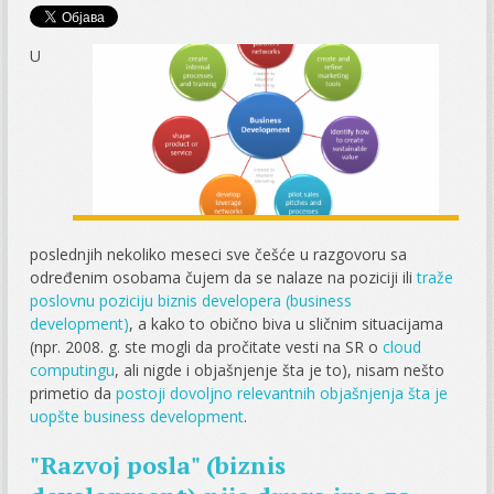
U
poslednjih nekoliko meseci sve češće u razgovoru sa
određenim osobama čujem da se nalaze na poziciji ili
traže
poslovnu poziciju biznis developera (business
development)
, a kako to obično biva u sličnim situacijama
(npr. 2008. g. ste mogli da pročitate vesti na SR o
cloud
computingu
, ali nigde i objašnjenje šta je to), nisam nešto
primetio da
postoji dovoljno relevantnih objašnjenja šta je
uopšte business development
.
"Razvoj posla" (biznis