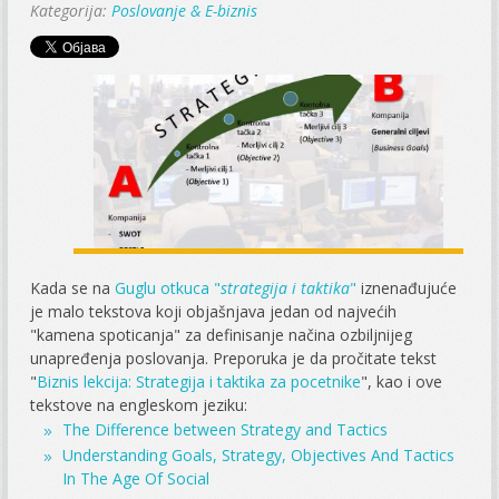
Kategorija:
Poslovanje & E-biznis
Kada se na
Guglu otkuca "
strategija i taktika
"
iznenađujuće
je malo tekstova koji objašnjava jedan od najvećih
"kamena spoticanja" za definisanje načina ozbiljnijeg
unapređenja poslovanja. Preporuka je da pročitate tekst
"
Biznis lekcija: Strategija i taktika za pocetnike
", kao i ove
tekstove na engleskom jeziku:
The Difference between Strategy and Tactics
Understanding Goals, Strategy, Objectives And Tactics
In The Age Of Social