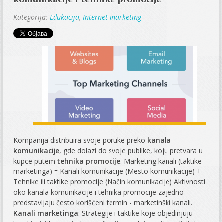
Kategorija:
Edukacija
,
Internet marketing
Kompanija distribuira svoje poruke preko
kanala
komunikacije
, gde dolazi do svoje publike, koju pretvara u
kupce putem
tehnika promocije
. Marketing kanali (taktike
marketinga) = Kanali komunikacije (Mesto komunikacije) +
Tehnike ili taktike promocije (Način komunikacije) Aktivnosti
oko kanala komunikacije i tehnika promocije zajedno
predstavljaju često korišćeni termin - marketinški kanali.
Kanali marketinga
: Strategije i taktike koje objedinjuju