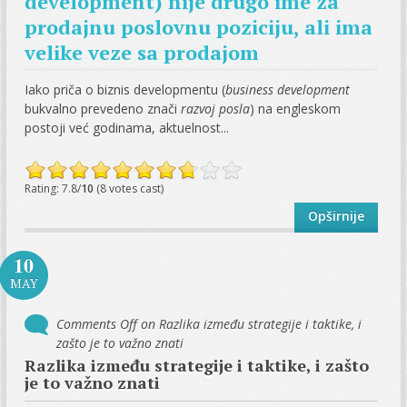
development) nije drugo ime za
prodajnu poslovnu poziciju, ali ima
velike veze sa prodajom
Iako priča o biznis developmentu (
business development
bukvalno prevedeno znači
razvoj posla
) na engleskom
postoji već godinama, aktuelnost...
Rating: 7.8/
10
(8 votes cast)
Opširnije
10
MAY
Comments Off
on Razlika između strategije i taktike, i
zašto je to važno znati
Razlika između strategije i taktike, i zašto
je to važno znati