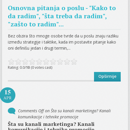
Osnovna pitanja o poslu - "Kako to
da radim", "šta treba da radim",
"zašto to radim"...
Bez obzira što mnoge osobe tvrde da u poslu znaju razliku
između strategije i taktike, kada im postavite pitanje kako
oni definišu jedan i drugi termin,...
Rating: 0.0/
10
(0 votes cast)
Opširnije
15
APR
Comments Off
on Šta su kanali marketinga? Kanali
komunikacije i tehnike promocije
Šta su kanali marketinga? Kanali
komunikacije i tehnike promocije