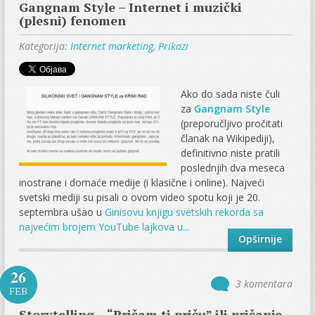
Gangnam Style – Internet i muzički
(plesni) fenomen
Kategorija:
Internet marketing
,
Prikazi
Ako do sada niste čuli
za
Gangnam Style
(preporučljivo pročitati
članak na Wikipediji),
definitivno niste pratili
poslednjih dva meseca
inostrane i domaće medije (i klasične i online). Najveći
svetski mediji su pisali o ovom video spotu koji je 20.
septembra ušao u
Ginisovu knjigu svetskih rekorda sa
najvećim brojem YouTube lajkova u...
Opširnije
26
3 komentara
FEB
Storytelling – “Pričam ti priču” ili pričanje