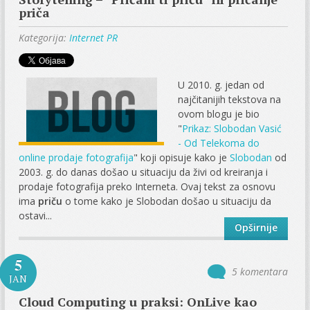
priča
Kategorija:
Internet PR
U 2010. g. jedan od
najčitanijih tekstova na
ovom blogu je bio
"
Prikaz: Slobodan Vasić
- Od Telekoma do
online prodaje fotografija
" koji opisuje kako je
Slobodan
od
2003. g. do danas došao u situaciju da živi od kreiranja i
prodaje fotografija preko Interneta. Ovaj tekst za osnovu
ima
priču
o tome kako je Slobodan došao u situaciju da
ostavi...
Opširnije
5
5 komentara
JAN
Cloud Computing u praksi: OnLive kao