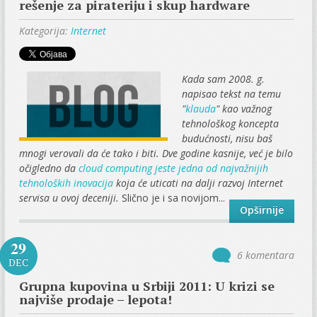
rešenje za pirateriju i skup hardware
Kategorija:
Internet
Kada sam 2008. g.
napisao tekst na temu
"
klauda
" kao važnog
tehnološkog koncepta
budućnosti, nisu baš
mnogi verovali da će tako i biti. Dve godine kasnije, već je bilo
očigledno da
cloud computing jeste jedna od najvažnijih
tehnoloških inovacija
koja će uticati na dalji razvoj Internet
servisa u ovoj deceniji.
Slično je i sa novijom...
Opširnije
29
6 komentara
DEC
Grupna kupovina u Srbiji 2011: U krizi se
najviše prodaje – lepota!