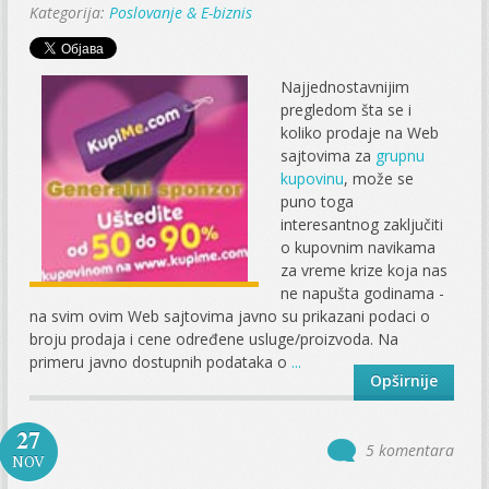
Kategorija:
Poslovanje & E-biznis
Najjednostavnijim
pregledom šta se i
koliko prodaje na Web
sajtovima za
grupnu
kupovinu
, može se
puno toga
interesantnog zaključiti
o kupovnim navikama
za vreme krize koja nas
ne napušta godinama -
na svim ovim Web sajtovima javno su prikazani podaci o
broju prodaja i cene određene usluge/proizvoda. Na
primeru javno dostupnih podataka o
...
Opširnije
27
5 komentara
NOV