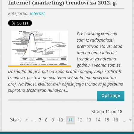
Internet (marketing) trendovi za 2012. g.
Kategorija:
Internet
Pre izvesnog vremena
sam iz radoznalosti
pretraživao šta već sada
ima na temu Internet
trendova za narednu
godinu, i veoma sam se
iznenadio da prvi put od kada pratim objavljivanje različitih
trendova, postova na ovu temu već sada ima neverovatan
broj. Na žalost, kvalitet ovih objašnjenja trendova je potpuno
suprotno srazmeran njihovom...
Opširnije
Strana 11 od 18
Start
«
...
7
8
9
10
11
12
13
14
15
16
...
»