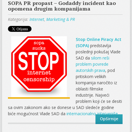
SOPA PR propast – Godaddy incident kao
opomena drugim kompanijama
Kategorija:
Internet
,
Marketing & PR
Stop Online Piracy Act
(SOPA)
predstavlja
poslednji pokušaj Vlade
SAD da
silom reši
problem povrede
autorskih prava
, pod
pritiskom velikih
kompanija naročito iz
oblasti filmske
industrije. Najveći
problem koji će se desiti
sa ovim zakonom ako se donese u SAD sledeće godine
biće mogućnost Vlade SAD da
internacionalno interveniše...
Opširnije