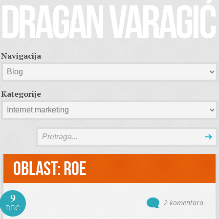
Navigacija
Kategorije
Oblast:
ROE
9
2 komentara
DEC