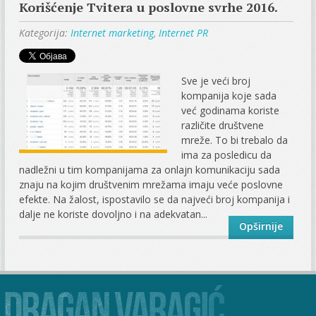
Korišćenje Tvitera u poslovne svrhe 2016.
Kategorija:
Internet marketing
,
Internet PR
Sve je veći broj
kompanija koje sada
već godinama koriste
različite društvene
mreže. To bi trebalo da
ima za posledicu da
nadležni u tim kompanijama za onlajn komunikaciju sada
znaju na kojim društvenim mrežama imaju veće poslovne
efekte. Na žalost, ispostavilo se da najveći broj kompanija i
dalje ne koriste dovoljno i na adekvatan...
Opširnije