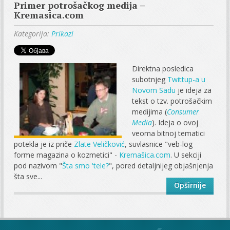
Primer potrošačkog medija –
Kremasica.com
Kategorija:
Prikazi
Direktna posledica
subotnjeg
Twittup-a u
Novom Sadu
je ideja za
tekst o tzv. potrošačkim
medijima (
Consumer
Media
). Ideja o ovoj
veoma bitnoj tematici
potekla je iz priče
Zlate Veličković
, suvlasnice "veb-log
forme magazina o kozmetici" -
Kremašica.com
. U sekciji
pod nazivom "
Šta smo 'tele?
", pored detaljnijeg objašnjenja
šta sve...
Opširnije