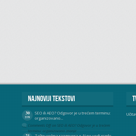
Najnoviji tekstovi
T
30
SEO ili AEO? Odgovor je u trećem terminu:
Učita
JUN
organizovano...
Comments Off
on SEO ili AEO? Odgovor je u trećem
terminu: organizovano znanje
21
Zašto većina razgovora o AI ne vodi nigde