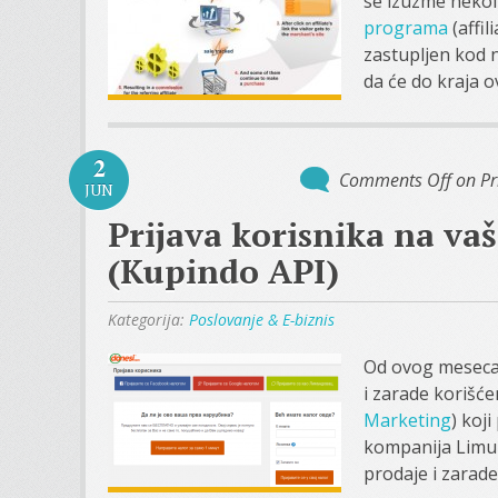
se izuzme neko
programa
(affil
zastupljen kod 
da će do kraja o
2
Comments Off
on Pr
JUN
Prijava korisnika na va
(Kupindo API)
Kategorija:
Poslovanje & E-biznis
Od ovog meseca 
i zarade korišće
Marketing
) koj
kompanija Limun
prodaje i zarade 