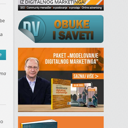
obe
da
e
ama
ko