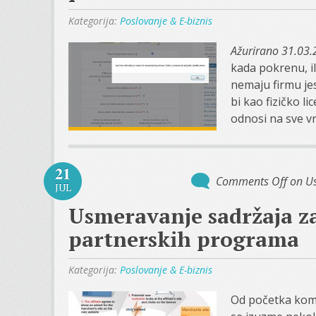
Kategorija:
Poslovanje & E-biznis
Ažurirano 31.03.
kada pokrenu, i
nemaju firmu je
bi kao fizičko l
odnosi na sve vr
21
Comments Off
on Us
JUL
Usmeravanje sadržaja za
partnerskih programa
Kategorija:
Poslovanje & E-biznis
Od početka kome