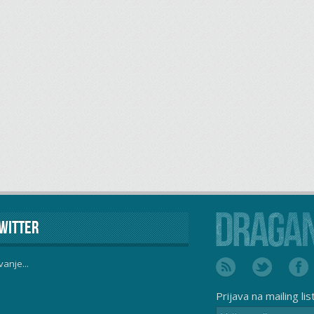
witter
vanje...
Prijava na mailing lis