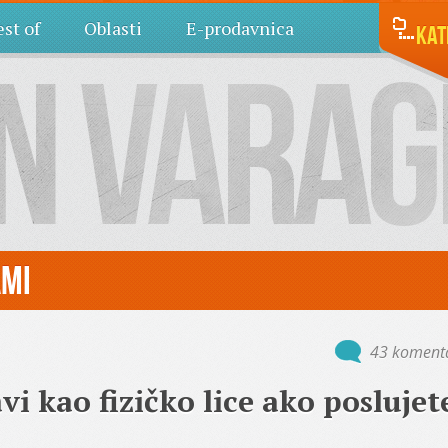
st of
Oblasti
E-prodavnica
Kat
ami
43 koment
i kao fizičko lice ako poslujet