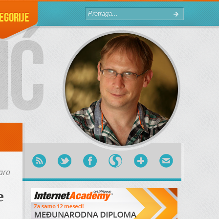
egorije
ara
e