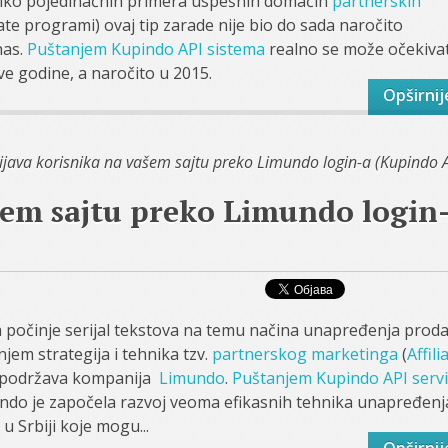
liko pojedinačnih primera uspešnih domaćih
partnerskih
iate programi) ovaj tip zarade nije bio do sada naročito
nas.
Puštanjem Kupindo API sistema
realno se može očekivat
ve godine, a naročito u 2015.
Opširnij
ijava korisnika na vašem sajtu preko Limundo login-a (Kupindo A
šem sajtu preko Limundo login
počinje serijal tekstova na temu načina unapređenja proda
njem strategija i tehnika tzv.
partnerskog marketinga
(
Affili
i podržava kompanija
Limundo
.
Puštanjem Kupindo API serv
do je započela razvoj veoma efikasnih tehnika unapređenj
u Srbiji koje mogu...