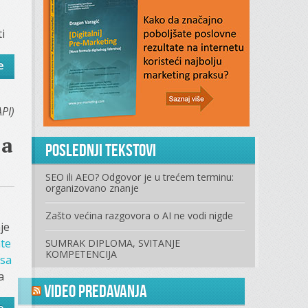
i
e
PI)
-a
Poslednji tekstovi
SEO ili AEO? Odgovor je u trećem terminu:
organizovano znanje
Zašto većina razgovora o AI ne vodi nigde
je
ate
SUMRAK DIPLOMA, SVITANJE
KOMPETENCIJA
isa
a
Video predavanja