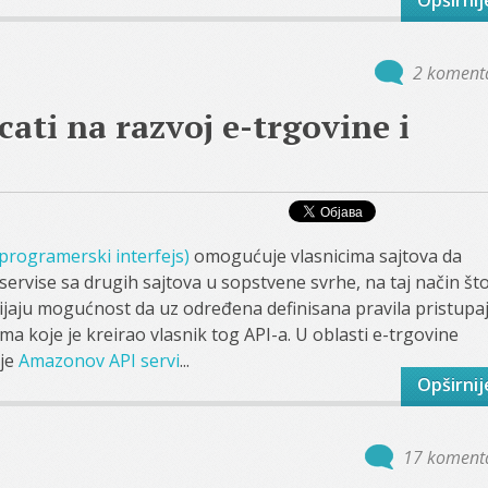
Opširnij
2 koment
cati na razvoj e-trgovine i
 programerski interfejs)
omogućuje vlasnicima sajtova da
e servise sa drugih sajtova u sopstvene svrhe, na taj način št
jaju mogućnost da uz određena definisana pravila pristupa
sima koje je kreirao vlasnik tog API-a. U oblasti e-trgovine
 je
Amazonov API servi
...
Opširnij
17 koment