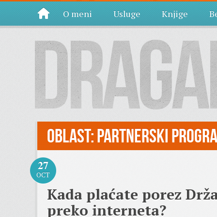
O meni
Usluge
Knjige
Be
Oblast:
Partnerski progr
27
OCT
Kada plaćate porez Držav
preko interneta?