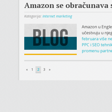
Amazon se obračunava s
Kategorija:
Internet marketing
Amazon u Engles
učestvuju u nj
februara više n
PPC i SEO tehni
promenu partne
«
1
2
3
»