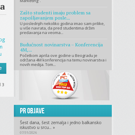
Marketing”.
ma
Zašto studenti imaju problem sa
zapošljavanjem posle...
U poslednjih nekoliko godina imao sam prilike,
u više navrata, da pred studentima držim
predavanja na veoma...
og
Budućnost novinarstva – Konferencija
em
4M,...
u
Početkom aprila ove godine u Beogradu je
održana 4M konferencija na temu novinarstva i
novih medija. Tom...
e
d 3
PR objave
Šest dana, šest zemalja i jedno balkansko
iskustvo u srcu... »
07/31/2026