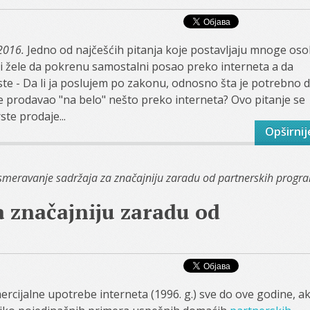
2016.
Jedno od najčešćih pitanja koje postavljaju mnoge os
li žele da pokrenu samostalni posao preko interneta a da
ste - Da li ja poslujem po zakonu, odnosno šta je potrebno 
ice prodavao "na belo" nešto preko interneta? Ovo pitanje se
ste prodaje...
Opširnij
meravanje sadržaja za značajniju zaradu od partnerskih progr
 značajniju zaradu od
rcijalne upotrebe interneta (1996. g.) sve do ove godine, a