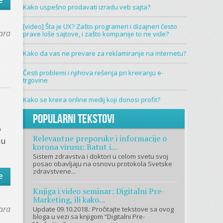
e
Kako uspešno prodavati izradu veb sajta?
[video] Šta je UX? Zašto programeri i dizajneri često
ara
prave loše sajtove, i zašto kompanije to ne vide?
Kako da vas ne prevare za reklamiranje na internetu?
Česti problemi i njihova rešenja pri kreiranju e-
trgovine
Kako se kreira online medij koji donosi profit?
Popularni tekstovi
o
Relevantne preporuke i informacije o
ju
korona virusu: Batut i...
Sistem zdravstva i doktori u celom svetu svoj
posao obavljaju na osnovu protokola Svetske
zdravstvene...
e
Knjiga i video seminar: Digitalni Pre-
Marketing, ili kako...
ara
Update 09.10.2018.: Pročitajte tekstove sa ovog
bloga u vezi sa knjigom “Digitalni Pre-