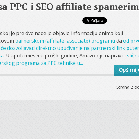
a PPC i SEO affiliate spameri
koj je pre dve nedelje objavio informaciju onima koji
egovom
parnerskom (affiliate, associate) programu
da
od prv
eće dozvoljavati direktno upućivanje na partnerski link put
ka
. U aprilu mesecu prošle godine, Amazon je napravio
sličn
rskog programa za PPC tehnike u...
Opširnij
Strana 2 o