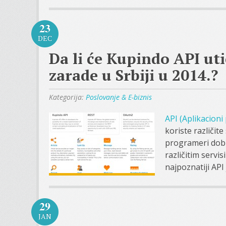
23
DEC
Da li će Kupindo API uti
zarade u Srbiji u 2014.?
Kategorija:
Poslovanje & E-biznis
API (Aplikacioni
koriste različit
programeri dobi
različitim servi
najpoznatiji API
29
JAN