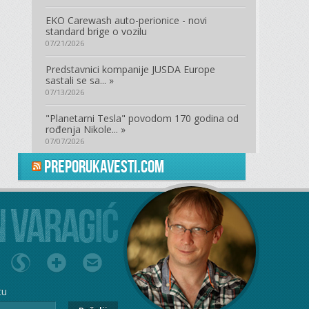
EKO Carewash auto-perionice - novi
standard brige o vozilu
07/21/2026
Predstavnici kompanije JUSDA Europe
sastali se sa... »
07/13/2026
"Planetarni Tesla" povodom 170 godina od
rođenja Nikole... »
07/07/2026
PreporukaVesti.com
tu