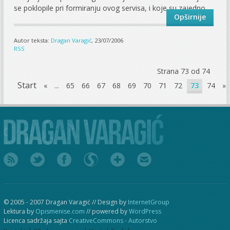
se poklopile pri formiranju ovog servisa, i koje su zajedno...
Opširnije
Autor teksta:
Dragan Varagić
, 23/07/2006
RSS
Strana 73 od 74
Start
«
...
65
66
67
68
69
70
71
72
73
74
»
© 2005 - 2007 Dragan Varagić // Design by
InternetGroup
Lektura by
Opismenise.com
// powered by
WordPress
Licenca sadržaja sajta
CreativeCommons - Autorstvo