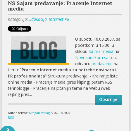
NS Sajam predavanje: Pracenje Internet
media
Kategorija:
Edukacija
,
Internet PR
U subotu 10.03.2007. sa
pocetkom u 15:30, u
sklopu
Sajma media
na
Novosadskom sajmu
,
odrzacu
predavanje
na
temu:
"Pracenje Internet media za potrebe novinara i
PR profesionalaca"
Struktura predavanja: - Kreiranje liste
online media - Pracenje media (pres kliping) putem RSS
tehnologije - Pracenje najcitanijih tema na Webu (web
rejting pres...
Opširnije
Autor teksta:
Dragan Varagić
, 07/03/2007
RSS
3