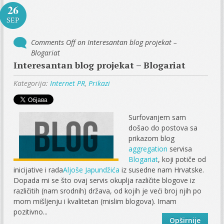
26
SEP
Comments Off
on Interesantan blog projekat –
Blogariat
Interesantan blog projekat – Blogariat
Kategorija:
Internet PR
,
Prikazi
Surfovanjem sam
došao do postova sa
prikazom blog
aggregation
servisa
Blogariat
, koji potiče od
inicijative i rada
Aljoše Japundžića
iz susedne nam Hrvatske.
Dopada mi se što ovaj servis okuplja različite blogove iz
različitih (nam srodnih) država, od kojih je veći broj njih po
mom mišljenju i kvalitetan (mislim blogova). Imam
pozitivno...
Opširnije