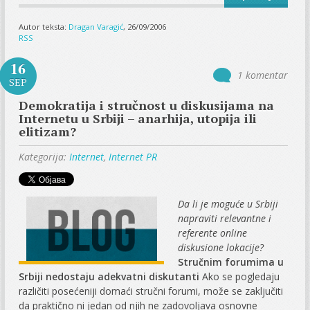
Autor teksta:
Dragan Varagić
, 26/09/2006
RSS
16
1 komentar
SEP
Demokratija i stručnost u diskusijama na
Internetu u Srbiji – anarhija, utopija ili
elitizam?
Kategorija:
Internet
,
Internet PR
Da li je moguće u Srbiji
napraviti relevantne i
referente online
diskusione lokacije?
Stručnim forumima u
Srbiji nedostaju adekvatni diskutanti
Ako se pogledaju
različiti posećeniji domaći stručni forumi, može se zaključiti
da praktično ni jedan od njih ne zadovoljava osnovne