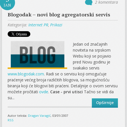
2 komentara
JAN
Blogodak – novi blog agregatorski servis
Kategorija:
Internet PR
,
Prikazi
Jedan od značajnih
noviteta na srpskom
Webu koji se pojavio
pred Novu godinu je
svakako servis
www.blogodak.com
. Radi se o servisu koji omogućuje
praćenje većeg broja različitih blogova, sa mogućnošću
biranja koji će blogovi biti praćeni. Detaljnije o ovom servisu
možete pročitati
ovde
.
Case - prvi utisci
Tačno se vidi da
su...
Opširnije
Autor teksta:
Dragan Varagić
, 03/01/2007
RSS