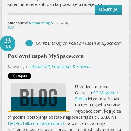
kriterijume referentnosti koji postoje u razvijenijim...
Opširnije
Autor teksta:
Dragan Varagić
, 16/09/2006
RSS
23
Comments Off
on Poslovni uspeh MySpace.com
JUL
Poslovni uspeh MySpace.com
Kategorija:
Internet PR
,
Poslovanje & E-biznis
U sledećem broju
časopisa
PC Magazine
Serbia
ići će moj članak
na temu uspeha servisa
MySpace.com, koji je za
tri godine postojanja postao najposećeniji sajt u SAD. Na
DevProTalk.com raspravlja se
na ovu temu, a moje
mišljenje o uspehu ovog servisa je: Ima dosta stvari koje su